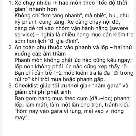
Xe chạy nhiều → hao mòn theo “tốc độ thời
gian” nhanh hơn
Không chỉ “km tăng nhanh”, mà nhiệt, bụi, chu
kỳ phanh cũng tăng. Xe càng chạy nội đô,
càng dễ rơi vào nhóm vận hành nặng (severe
service) – nghĩa là nhiều hạng mục cần kiểm tra
sớm hơn lịch “đi gia đình”.
An toàn phụ thuộc vào phanh và lốp – hai thứ
xuống cấp âm thầm
Phanh mòn không phải lúc nào cũng kêu ngay;
lốp non không phải lúc nào cũng xẹp thấy rõ.
Bạn chỉ cần trễ 1–2 mốc kiểm tra là đã “đi trong
rủi ro” khi trời mưa hoặc phanh gấp.
Checklist giúp tối ưu thời gian “nằm gara” và
giảm chi phí phát sinh
Bạn gom hạng mục theo cụm (dầu–lọc; phanh;
lốp; làm mát), làm một lần cho trọn, tránh kiểu
“hôm nay vào gara vì rung, mai vào vì nóng
máy”.