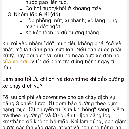
nước gào liên tục.
Có hơi nước/khói ở khoang máy.
Nhóm lốp & lái (đỏ)
Lốp phồng, nứt, xì nhanh; vô lăng rung
mạnh đột ngột.
Xe kéo lệch rõ dù đường thẳng.
Khi rơi vào nhóm “đỏ”, mục tiêu không phải “cố về
nhà”, mà là
tránh phải sửa lớn
. Nếu bạn buộc phải
xử lý, hãy gọi dịch vụ cứu hộ hoặc đưa xe đến nơi
sửa xe hơi
uy tín để kiểm tra đúng bệnh ngay từ
đầu.
Làm sao tối ưu chi phí và downtime khi bảo dưỡng
xe chạy dịch vụ?
Tối ưu chi phí và downtime cho xe chạy dịch vụ
bằng
3 chiến lược
: (1) gom bảo dưỡng theo cụm
hạng mục, (2) chuyển từ “sửa khi hỏng” sang “kiểm
tra theo ngưỡng”, và (3) quản trị lịch bằng log
km/tháng để không bỏ mốc. Khi làm đúng, bạn giảm
được các lần vào gara lặt vặt và hạn chế hỏng lan.