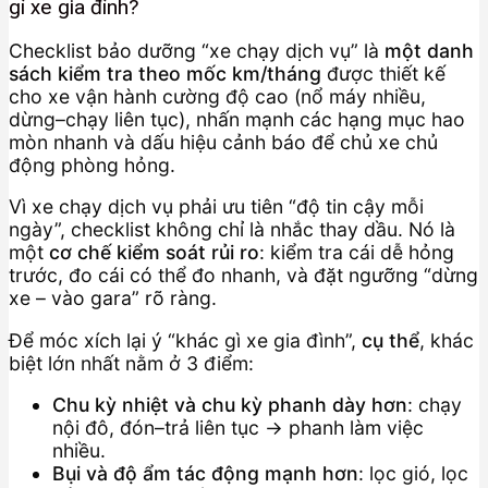
gì xe gia đình?
Checklist bảo dưỡng “xe chạy dịch vụ” là
một danh
sách kiểm tra theo mốc km/tháng
được thiết kế
cho xe vận hành cường độ cao (nổ máy nhiều,
dừng–chạy liên tục), nhấn mạnh các hạng mục hao
mòn nhanh và dấu hiệu cảnh báo để chủ xe chủ
động phòng hỏng.
Vì xe chạy dịch vụ phải ưu tiên “độ tin cậy mỗi
ngày”, checklist không chỉ là nhắc thay dầu. Nó là
một
cơ chế kiểm soát rủi ro
: kiểm tra cái dễ hỏng
trước, đo cái có thể đo nhanh, và đặt ngưỡng “dừng
xe – vào gara” rõ ràng.
Để móc xích lại ý “khác gì xe gia đình”,
cụ thể
, khác
biệt lớn nhất nằm ở 3 điểm:
Chu kỳ nhiệt và chu kỳ phanh dày hơn
: chạy
nội đô, đón–trả liên tục → phanh làm việc
nhiều.
Bụi và độ ẩm tác động mạnh hơn
: lọc gió, lọc