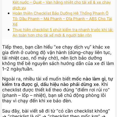
Két nước – Quạt – Van hằng nhiệt cho tài xế & xe chạy
dịch vụ
Hoàn thiện Checklist Bảo Dưỡng Hệ Thống Phanh Ô
Tô: Dầu Phanh – Má Phanh – Đĩa Phanh – ABS Cho Tài
Xế
Thực hiện checklist 5 phút kiểm tra nhanh trước khi lái:
An toàn hơn cho tài xế mới & người bận rộn
Tiếp theo, bạn cần hiểu “xe chạy dịch vụ” khác xe
gia đình ở cường độ vận hành (dừng–chạy liên tục,
tải nhiệt cao, nổ máy chờ), nên lịch bảo dưỡng
không thể bê nguyên sách hướng dẫn của xe đi làm
1–2 ngày/tuần.
Ngoài ra, nhiều tài xế muốn biết
mốc nào làm gì, tự
kiểm tra được gì, dấu hiệu nào phải dừng xe
. Khi
checklist được thiết kế theo đúng “điểm rơi rủi ro”
(phanh – lốp – nhiệt), bạn sẽ chủ động phòng lỗi
thay vì chạy đến khi xe báo đèn.
Sau đây, bài viết sẽ đi từ “có cần checklist không”
→ “checklist là gì” → “checklist theo mốc km” →