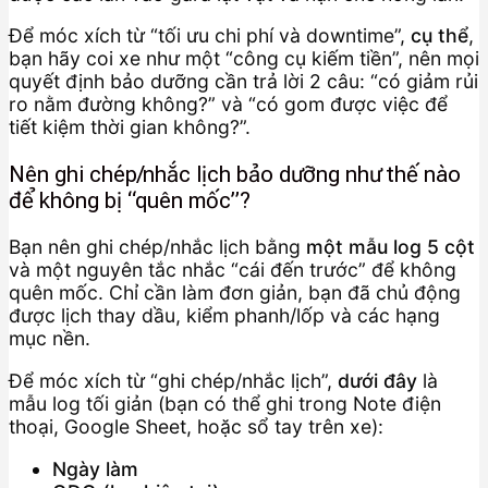
Để móc xích từ “tối ưu chi phí và downtime”,
cụ thể
,
bạn hãy coi xe như một “công cụ kiếm tiền”, nên mọi
quyết định bảo dưỡng cần trả lời 2 câu: “có giảm rủi
ro nằm đường không?” và “có gom được việc để
tiết kiệm thời gian không?”.
Nên ghi chép/nhắc lịch bảo dưỡng như thế nào
để không bị “quên mốc”?
Bạn nên ghi chép/nhắc lịch bằng
một mẫu log 5 cột
và một nguyên tắc nhắc “cái đến trước” để không
quên mốc. Chỉ cần làm đơn giản, bạn đã chủ động
được lịch thay dầu, kiểm phanh/lốp và các hạng
mục nền.
Để móc xích từ “ghi chép/nhắc lịch”,
dưới đây
là
mẫu log tối giản (bạn có thể ghi trong Note điện
thoại, Google Sheet, hoặc sổ tay trên xe):
Ngày làm