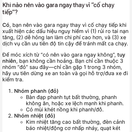
Khi nào nên vào gara ngay thay vì “cố chạy
tiếp”?
Có
, bạn nên vào gara ngay thay vì cố chạy tiếp khi
xuất hiện các dấu hiệu nguy hiểm vì (1) rủi ro tai nạn
tăng, (2) dễ hỏng lan làm chi phí cao hơn, và (3) xe
dịch vụ cần ưu tiên độ tin cậy để tránh mất ca chạy.
Để móc xích từ “có nên vào gara ngay không”,
tuy
nhiên
, bạn không cần hoảng. Bạn chỉ cần thuộc 3
nhóm “đỏ” sau đây—chỉ cần gặp 1 trong 3 nhóm,
hãy ưu tiên dừng xe an toàn và gọi hỗ trợ/đưa xe đi
kiểm tra.
Nhóm phanh (đỏ)
Bàn đạp phanh tụt bất thường, phanh
không ăn, hoặc xe lệch mạnh khi phanh.
Có mùi khét nồng khi phanh/đỗ.
Nhóm nhiệt (đỏ)
Kim nhiệt tăng cao bất thường, đèn cảnh
báo nhiệt/động cơ nhấp nháy, quạt két