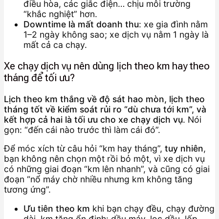
điều hòa, các giắc điện… chịu môi trường
“khắc nghiệt” hơn.
Downtime là mất doanh thu
: xe gia đình nằm
1–2 ngày không sao; xe dịch vụ nằm 1 ngày là
mất cả ca chạy.
Xe chạy dịch vụ nên dùng lịch theo km hay theo
tháng để tối ưu?
Lịch theo km thắng về độ sát hao mòn, lịch theo
tháng tốt về kiểm soát rủi ro “dù chưa tới km”, và
kết hợp cả hai là tối ưu cho xe chạy dịch vụ
. Nói
gọn: “đến cái nào trước thì làm cái đó”.
Để móc xích từ câu hỏi “km hay tháng”,
tuy nhiên
,
bạn không nên chọn một rồi bỏ một, vì xe dịch vụ
có những giai đoạn “km lên nhanh”, và cũng có giai
đoạn “nổ máy chờ nhiều nhưng km không tăng
tương ứng”.
Ưu tiên theo km
khi bạn chạy đều, chạy đường
dài, km tăng ổn định: dầu máy, lọc dầu, lốp,