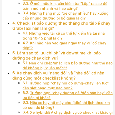
Ở mỗi mốc km, cần kiểm tra “Lốp” ra sao để
tránh mòn nhanh và hao xăng?
Những hạng mục “xe chạy nhiều” hay xuống
cấp nhưng thường bị bỏ quên là gì?
Checklist bảo dưỡng theo tháng cho tài xế chạy
Grab/Taxi nên làm gì?
Những việc tài xế có thể tự kiểm tra tại nhà
trong 10–15 phút là gì?
Khi nào nên vào gara ngay thay vì “cố chạy
tiếp”?
Làm sao tối ưu chi phí và downtime khi bảo
dưỡng xe chạy dịch vụ?
Nên ghi chép/nhắc lịch bảo dưỡng như thế nào
để không bị “quên mốc”?
Xe chạy dịch vụ “nặng đô” và “nhẹ đô” có nên
dùng cùng một checklist không?
Trường hợp “chạy nội đô dừng–chạy liên tục”
cần siết hạng mục nào hơn?
Trường hợp “chạy đường dài/đón sân bay” cần
ưu tiên gì khác?
Nếu xe hay nổ máy chờ (idle) thì lịch theo km
có còn đủ không?
Xe hybrid/EV chạy dịch vụ có checklist khác gì