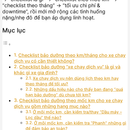
“checklist theo tháng” → “tối ưu chi phí &
downtime”, rồi mới mở rộng các tình huống
nặng/nhẹ đô để bạn áp dụng linh hoạt.
Mục lục
Checklist bảo dưỡng theo km/tháng cho xe chạy
dịch vụ có cần thiết không?
Checklist bảo dưỡng “xe chạy dịch vụ” là gì và
khác gì xe gia đình?
Xe chạy dịch vụ nên dùng lịch theo km hay
theo tháng để tối ưu?
Những dấu hiệu nào cho thấy bạn đang “quá
hạn bảo dưỡng” dù chưa tới km?
Checklist bảo dưỡng theo mốc km cho xe chạy
dịch vụ gồm những hạng mục nào?
Ở mỗi mốc km, cần kiểm tra/thay “Dầu máy –
Lọc dầu” thế nào?
Ở mỗi mốc km, cần kiểm tra “Phanh” những gì
để đảm bảo an toàn?