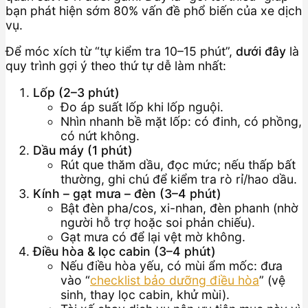
bạn phát hiện sớm 80% vấn đề phổ biến của xe dịch
vụ.
Để móc xích từ “tự kiểm tra 10–15 phút”,
dưới đây
là
quy trình gợi ý theo thứ tự dễ làm nhất:
Lốp (2–3 phút)
Đo áp suất lốp khi lốp nguội.
Nhìn nhanh bề mặt lốp: có đinh, có phồng,
có nứt không.
Dầu máy (1 phút)
Rút que thăm dầu, đọc mức; nếu thấp bất
thường, ghi chú để kiểm tra rò rỉ/hao dầu.
Kính – gạt mưa – đèn (3–4 phút)
Bật đèn pha/cos, xi-nhan, đèn phanh (nhờ
người hỗ trợ hoặc soi phản chiếu).
Gạt mưa có để lại vệt mờ không.
Điều hòa & lọc cabin (3–4 phút)
Nếu điều hòa yếu, có mùi ẩm mốc: đưa
vào “
checklist bảo dưỡng điều hòa
” (vệ
sinh, thay lọc cabin, khử mùi).