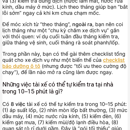
và (3) kiểm tra dung dịch (nước làm mát, nước rửa
kính, dầu máy ở mức). Lịch theo tháng giúp bạn “bắt
lỗi sớm” ngay cả khi km chưa chạm mốc.
Để móc xích từ “theo tháng”,
ngoài ra
, bạn nên coi
lịch tháng như một “chu kỳ chăm xe dịch vụ” gắn
với thói quen: ví dụ cuối tuần đầu tháng kiểm tra,
giữa tháng vệ sinh, cuối tháng rà soát phanh/lốp.
Trong phần này, bạn có thể gài thêm checklist tổng
quát cho xe dịch vụ như một biến thể của
checklist
bảo dưỡng ô tô
(nhưng được “tối ưu theo cường độ
chạy”), để lần nào mở ra cũng làm được ngay.
Những việc tài xế có thể tự kiểm tra tại nhà
trong 10–15 phút là gì?
Có
8 việc
tài xế có thể tự kiểm tra trong 10–15 phút:
(1) áp suất lốp, (2) nhìn mòn lốp bất thường, (3) mức
dầu máy, (4) mức nước rửa kính, (5) kiểm đèn, (6)
kiểm gạt mưa, (7) kiểm mùi/độ lạnh điều hòa, (8)
quan sát rò rỉ dưới gầm. Đây là “gói tối thiểu” giúp