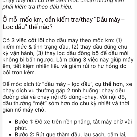
chạy nhẹ hơn có thể bám mốc chuẩn nhưng vẫn
phải kiểm tra theo dấu hiệu.
Ở mỗi mốc km, cần kiểm tra/thay “Dầu máy –
Lọc dầu” thế nào?
Có
3 việc cốt lõi
cho dầu máy theo mốc km: (1)
kiểm mức & tình trạng dầu, (2) thay dầu đúng chu
kỳ vận hành, (3) thay lọc dầu đồng bộ để dầu mới
không bị bẩn ngược. Làm đúng 3 việc này giúp máy
êm, tiết kiệm nhiên liệu và giảm rủi ro hư hỏng do
bôi trơn kém.
Để móc xích từ “dầu máy – lọc dầu”,
cụ thể hơn
, xe
chạy dịch vụ thường gặp 2 tình huống: chạy đều
đường dài và chạy nội đô dừng–chạy. Với nội đô,
dầu thường “mệt” sớm hơn do chu kỳ nhiệt và thời
gian nổ máy chờ.
Bước 1
: Đỗ xe trên nền phẳng, tắt máy chờ vài
phút.
Bước 2
: Rút que thăm dầu, lau sạch, cắm lại,