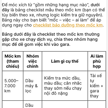
Để móc xích từ “gồm những hạng mục nào”,
dưới
đây
là bảng checklist mẫu theo mốc km (bạn có thể
tùy biến theo xe, nhưng logic kiểm tra giữ nguyên).
Bảng này cho bạn biết “mốc – việc – ai làm” để áp
dụng ngay cho
checklist bảo dưỡng theo mốc km
.
Bảng dưới đây là checklist theo mốc km thường
gặp cho xe chạy dịch vụ, chia theo nhóm hạng
mục để dễ gom việc khi vào gara.
Mốc km
Nhóm
Ai làm
(tham
việc
Làm gì cụ thể
phù
chiếu)
chính
hợp
Tài xế
Kiểm tra mức dầu,
5.000–
Dầu
tự
màu dầu; cân nhắc
7.000
máy &
kiểm +
thay sớm nếu chạy
km
lọc
gara
nội đô nặng
thay
Dầu