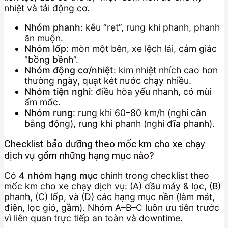
nhiệt và tải động cơ.
Nhóm phanh
: kêu “rẹt”, rung khi phanh, phanh
ăn muộn.
Nhóm lốp
: mòn một bên, xe lệch lái, cảm giác
“bồng bềnh”.
Nhóm động cơ/nhiệt
: kim nhiệt nhích cao hơn
thường ngày, quạt két nước chạy nhiều.
Nhóm tiện nghi
: điều hòa yếu nhanh, có mùi
ẩm mốc.
Nhóm rung
: rung khi 60–80 km/h (nghi cân
bằng động), rung khi phanh (nghi đĩa phanh).
Checklist bảo dưỡng theo mốc km cho xe chạy
dịch vụ gồm những hạng mục nào?
Có
4 nhóm hạng mục
chính trong checklist theo
mốc km cho xe chạy dịch vụ: (A) dầu máy & lọc, (B)
phanh, (C) lốp, và (D) các hạng mục nền (làm mát,
điện, lọc gió, gầm). Nhóm A–B–C luôn ưu tiên trước
vì liên quan trực tiếp an toàn và downtime.