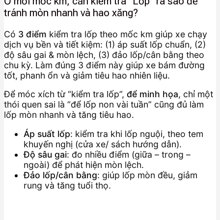
Ở mỗi mốc km, cần kiểm tra “Lốp” ra sao để
tránh mòn nhanh và hao xăng?
Có
3 điểm
kiểm tra lốp theo mốc km giúp xe chạy
dịch vụ bền và tiết kiệm: (1) áp suất lốp chuẩn, (2)
độ sâu gai & mòn lệch, (3) đảo lốp/cân bằng theo
chu kỳ. Làm đúng 3 điểm này giúp xe bám đường
tốt, phanh ổn và giảm tiêu hao nhiên liệu.
Để móc xích từ “kiểm tra lốp”,
để minh họa
, chỉ một
thói quen sai là “để lốp non vài tuần” cũng đủ làm
lốp mòn nhanh và tăng tiêu hao.
Áp suất lốp
: kiểm tra khi lốp nguội, theo tem
khuyến nghị (cửa xe/ sách hướng dẫn).
Độ sâu gai
: đo nhiều điểm (giữa – trong –
ngoài) để phát hiện mòn lệch.
Đảo lốp/cân bằng
: giúp lốp mòn đều, giảm
rung và tăng tuổi thọ.