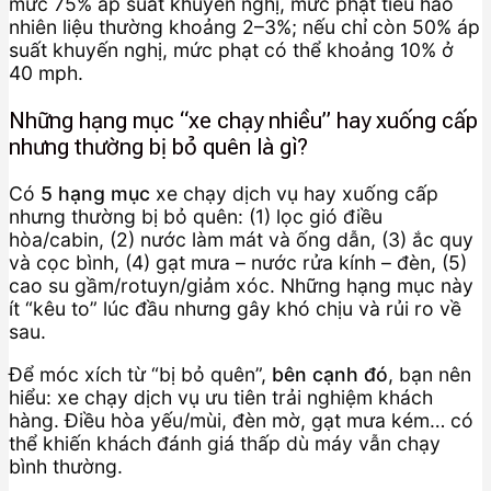
mức 75% áp suất khuyến nghị, mức phạt tiêu hao
nhiên liệu thường khoảng 2–3%; nếu chỉ còn 50% áp
suất khuyến nghị, mức phạt có thể khoảng 10% ở
40 mph.
Những hạng mục “xe chạy nhiều” hay xuống cấp
nhưng thường bị bỏ quên là gì?
Có
5 hạng mục
xe chạy dịch vụ hay xuống cấp
nhưng thường bị bỏ quên: (1) lọc gió điều
hòa/cabin, (2) nước làm mát và ống dẫn, (3) ắc quy
và cọc bình, (4) gạt mưa – nước rửa kính – đèn, (5)
cao su gầm/rotuyn/giảm xóc. Những hạng mục này
ít “kêu to” lúc đầu nhưng gây khó chịu và rủi ro về
sau.
Để móc xích từ “bị bỏ quên”,
bên cạnh đó
, bạn nên
hiểu: xe chạy dịch vụ ưu tiên trải nghiệm khách
hàng. Điều hòa yếu/mùi, đèn mờ, gạt mưa kém… có
thể khiến khách đánh giá thấp dù máy vẫn chạy
bình thường.