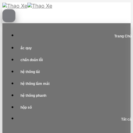
Skip
to
content
Trang Chủ
ắc quy
chẩn đoán lỗi
hệ thống lái
hệ thống làm mát
hệ thống phanh
hộp số
Tất cả