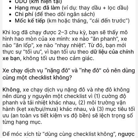
ODO (km hiện tại)
Hạng mục đã làm
(ví dụ: thay dầu + lọc dầu)
Chi phí
(để theo dõi ngân sách)
Mốc kế tiếp
(km hoặc tháng, “cái đến trước”)
Khi log đã chạy được 2–3 chu kỳ, bạn sẽ thấy mô
hình hao mòn của xe mình: xe nào “ăn phanh”, xe
nào “ăn lốp”, xe nào “nhạy nhiệt”. Từ đó, bạn mới
thực sự “tối ưu”, vì bạn tối ưu theo
dữ liệu của chính
xe bạn
, không tối ưu theo cảm giác.
Xe chạy dịch vụ “nặng đô” và “nhẹ đô” có nên dùng
cùng một checklist không?
Không
, xe chạy dịch vụ nặng đô và nhẹ đô không
nên dùng y nguyên một checklist vì (1) cường độ
phanh và tải nhiệt khác nhau, (2) môi trường vận
hành (kẹt xe/bụi/mưa) khác nhau, và (3) mục tiêu tối
ưu (an toàn vs tiết kiệm vs độ bền) sẽ lệch trọng số
từng hạng mục.
Để móc xích từ “dùng cùng checklist không”,
ngược