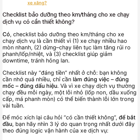
xe xăng?
Checklist bảo dưỡng theo km/tháng cho xe chạy
dịch vụ có cần thiết không?
Có
, checklist bảo dưỡng theo km/tháng cho xe
chạy dịch vụ là cần thiết vì (1) xe chạy nhiều hao
mòn nhanh, (2) dừng–chạy liên tục làm tăng rủi ro
phanh/lốp/nhiệt, và (3) checklist giúp giảm
downtime, tránh hỏng lan.
Checklist này “đáng tiền” nhất ở chỗ: bạn không
cần nhớ quá nhiều, chỉ cần
làm đúng việc – đúng
mốc – đúng dấu hiệu
. Và vì xe chạy dịch vụ thường
chạy đều mỗi ngày, một lỗi nhỏ (lốp non, dầu xuống
cấp, má phanh mòn) có thể biến thành lỗi lớn trong
vài tuần.
Để móc xích lại câu hỏi “có cần thiết không”,
để bắt
đầu
, bạn hãy nhìn 3 lý do quan trọng nhất dưới đây
theo đúng logic vận hành của xe dịch vụ: