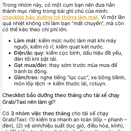
Trong nhóm này, có một cụm bạn nên đưa hẳn
thành mục riêng trong bài ghi chú của mình:
checklist bảo dưỡng hệ thống làm mát
. Vì một lần
quá nhiệt không chỉ làm bạn “mất chuyến”, mà còn
có thể kéo theo chi phí lớn.
Làm mát
: kiểm mức nước làm mát khi máy
nguội, kiểm rò rỉ, kiểm quạt két nước.
Điện/ắc quy
: kiểm cọc bình, dấu hiệu đề yếu,
đèn tối khi bật tải.
Gạt mưa/đèn
: thay sớm trước mùa mưa để
tránh bị động.
Gầm/treo
: nghe tiếng “lục cục”, xe bồng bềnh,
mòn lốp lệch → kiểm thước lái, rotuyn.
Checklist bảo dưỡng theo tháng cho tài xế chạy
Grab/Taxi nên làm gì?
Có
3 nhóm việc theo tháng
cho tài xế chạy
Grab/Taxi: (1) kiểm tra nhanh an toàn (lốp – phanh –
đèn), (2) vệ sinh/hiệu suất (lọc gió, điều hòa, kính),