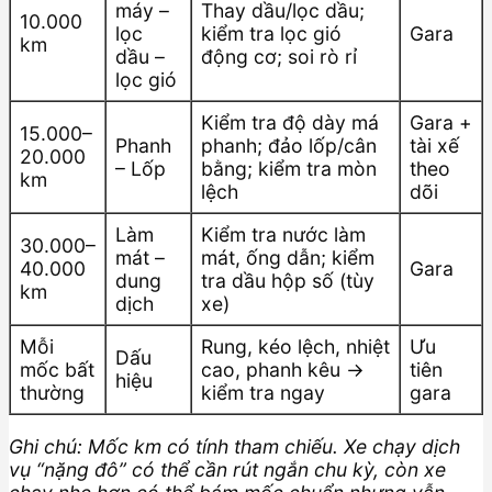
máy –
Thay dầu/lọc dầu;
10.000
lọc
kiểm tra lọc gió
Gara
km
dầu –
động cơ; soi rò rỉ
lọc gió
Kiểm tra độ dày má
Gara +
15.000–
Phanh
phanh; đảo lốp/cân
tài xế
20.000
– Lốp
bằng; kiểm tra mòn
theo
km
lệch
dõi
Làm
Kiểm tra nước làm
30.000–
mát –
mát, ống dẫn; kiểm
40.000
Gara
dung
tra dầu hộp số (tùy
km
dịch
xe)
Mỗi
Rung, kéo lệch, nhiệt
Ưu
Dấu
mốc bất
cao, phanh kêu →
tiên
hiệu
thường
kiểm tra ngay
gara
Ghi chú: Mốc km có tính tham chiếu. Xe chạy dịch
vụ “nặng đô” có thể cần rút ngắn chu kỳ, còn xe