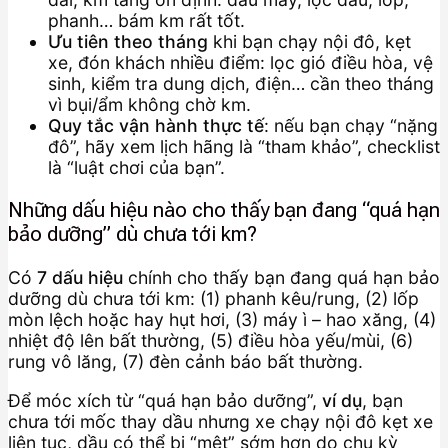
phanh… bám km rất tốt.
Ưu tiên theo tháng
khi bạn chạy nội đô, kẹt
xe, đón khách nhiều điểm: lọc gió điều hòa, vệ
sinh, kiểm tra dung dịch, điện… cần theo tháng
vì bụi/ẩm không chờ km.
Quy tắc vận hành thực tế
: nếu bạn chạy “nặng
đô”, hãy xem lịch hãng là “tham khảo”, checklist
là “luật chơi của bạn”.
Những dấu hiệu nào cho thấy bạn đang “quá hạn
bảo dưỡng” dù chưa tới km?
Có
7 dấu hiệu
chính cho thấy bạn đang quá hạn bảo
dưỡng dù chưa tới km: (1) phanh kêu/rung, (2) lốp
mòn lệch hoặc hay hụt hơi, (3) máy ì – hao xăng, (4)
nhiệt độ lên bất thường, (5) điều hòa yếu/mùi, (6)
rung vô lăng, (7) đèn cảnh báo bất thường.
Để móc xích từ “quá hạn bảo dưỡng”,
ví dụ
, bạn
chưa tới mốc thay dầu nhưng xe chạy nội đô kẹt xe
liên tục, dầu có thể bị “mệt” sớm hơn do chu kỳ