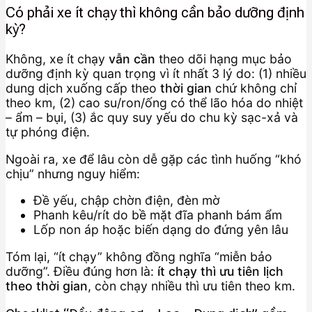
Có phải xe ít chạy thì không cần bảo dưỡng định
kỳ?
Không, xe ít chạy
vẫn cần
theo dõi hạng mục bảo
dưỡng định kỳ quan trọng vì ít nhất 3 lý do: (1) nhiều
dung dịch xuống cấp theo
thời gian
chứ không chỉ
theo km, (2) cao su/ron/ống có thể lão hóa do nhiệt
– ẩm – bụi, (3) ắc quy suy yếu do chu kỳ sạc-xả và
tự phóng điện.
Ngoài ra, xe để lâu còn dễ gặp các tình huống “khó
chịu” nhưng nguy hiểm:
Đề yếu, chập chờn điện, đèn mờ
Phanh kêu/rít do bề mặt đĩa phanh bám ẩm
Lốp non áp hoặc biến dạng do đứng yên lâu
Tóm lại, “ít chạy” không đồng nghĩa “miễn bảo
dưỡng”. Điều đúng hơn là:
ít chạy thì ưu tiên lịch
theo thời gian
, còn chạy nhiều thì ưu tiên theo km.