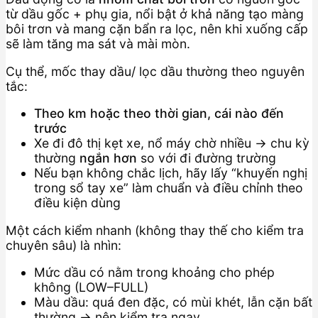
từ dầu gốc + phụ gia, nổi bật ở khả năng tạo màng
bôi trơn và mang cặn bẩn ra lọc, nên khi xuống cấp
sẽ làm tăng ma sát và mài mòn.
Cụ thể, mốc thay dầu/ lọc dầu thường theo nguyên
tắc:
Theo km hoặc theo thời gian, cái nào đến
trước
Xe đi đô thị kẹt xe, nổ máy chờ nhiều → chu kỳ
thường
ngắn hơn
so với đi đường trường
Nếu bạn không chắc lịch, hãy lấy “khuyến nghị
trong sổ tay xe” làm chuẩn và điều chỉnh theo
điều kiện dùng
Một cách kiểm nhanh (không thay thế cho kiểm tra
chuyên sâu) là nhìn:
Mức dầu có nằm trong khoảng cho phép
không (LOW–FULL)
Màu dầu: quá đen đặc, có mùi khét, lẫn cặn bất
thường → nên kiểm tra ngay