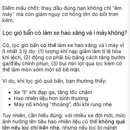
Điểm mấu chốt: thay dầu đúng hạn không chỉ “êm
máy” mà còn giảm nguy cơ hỏng lớn do bôi trơn
kém.
Lọc gió bẩn có làm xe hao xăng và ì máy không?
Có, lọc gió bẩn
có thể
làm xe hao xăng và ì máy vì
ít nhất 3 lý do: (1) lượng khí nạp giảm làm tỉ lệ hòa
khí lệch, (2) động cơ phải bù bằng cách tăng bướm
ga/điều chỉnh phun, (3) bụi mịn lọt qua lọc kém có
thể làm mòn sớm một số bề mặt.
Ví dụ, khi lọc gió quá bẩn, bạn thường thấy:
Xe “lì” khi đạp ga, tăng tốc chậm
Hao nhiên liệu hơn bình thường
Máy nổ không “thoáng”, đôi khi rung nhẹ
Tuy nhiên, cần hiểu đúng: với nhiều xe đời mới, mức
ảnh hưởng lên tiêu hao nhiên liệu có thể
không quá
lớn nếu lọc chỉ bẩn nhẹ
, nhưng nếu lọc bị nghẹt