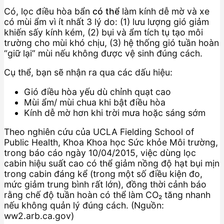
Có, lọc điều hòa bẩn
có thể
làm kính dễ mờ và xe
có mùi ẩm vì ít nhất 3 lý do: (1) lưu lượng gió giảm
khiến sấy kính kém, (2) bụi và ẩm tích tụ tạo môi
trường cho mùi khó chịu, (3) hệ thống gió tuần hoàn
“giữ lại” mùi nếu không được vệ sinh đúng cách.
Cụ thể, bạn sẽ nhận ra qua các dấu hiệu:
Gió điều hòa yếu dù chỉnh quạt cao
Mùi ẩm/ mùi chua khi bật điều hòa
Kính dễ mờ hơn khi trời mưa hoặc sáng sớm
Theo nghiên cứu của UCLA Fielding School of
Public Health, Khoa Khoa học Sức khỏe Môi trường,
trong báo cáo ngày 10/04/2015, việc dùng lọc
cabin hiệu suất cao có thể giảm nồng độ hạt bụi mịn
trong cabin đáng kể (trong một số điều kiện đo,
mức giảm trung bình rất lớn), đồng thời cảnh báo
rằng chế độ tuần hoàn có thể làm CO₂ tăng nhanh
nếu không quản lý đúng cách. (Nguồn:
ww2.arb.ca.gov)