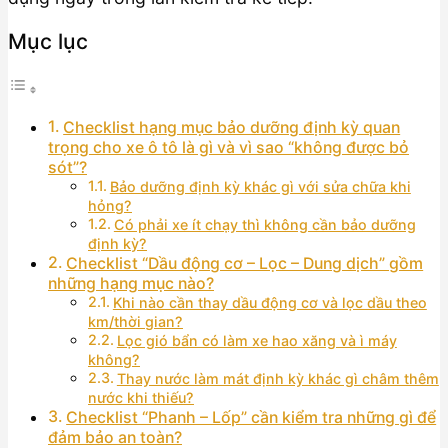
Mục lục
Checklist hạng mục bảo dưỡng định kỳ quan
trọng cho xe ô tô là gì và vì sao “không được bỏ
sót”?
Bảo dưỡng định kỳ khác gì với sửa chữa khi
hỏng?
Có phải xe ít chạy thì không cần bảo dưỡng
định kỳ?
Checklist “Dầu động cơ – Lọc – Dung dịch” gồm
những hạng mục nào?
Khi nào cần thay dầu động cơ và lọc dầu theo
km/thời gian?
Lọc gió bẩn có làm xe hao xăng và ì máy
không?
Thay nước làm mát định kỳ khác gì châm thêm
nước khi thiếu?
Checklist “Phanh – Lốp” cần kiểm tra những gì để
đảm bảo an toàn?