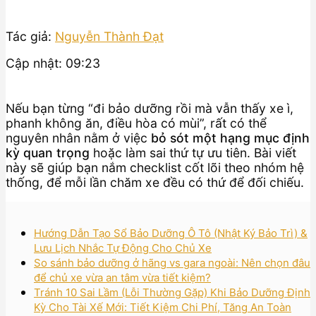
Tác giả:
Nguyễn Thành Đạt
Cập nhật: 09:23
Nếu bạn từng “đi bảo dưỡng rồi mà vẫn thấy xe ì,
phanh không ăn, điều hòa có mùi”, rất có thể
nguyên nhân nằm ở việc
bỏ sót một hạng mục định
kỳ quan trọng
hoặc làm sai thứ tự ưu tiên. Bài viết
này sẽ giúp bạn nắm checklist cốt lõi theo nhóm hệ
thống, để mỗi lần chăm xe đều có thứ để đối chiếu.
Hướng Dẫn Tạo Sổ Bảo Dưỡng Ô Tô (Nhật Ký Bảo Trì) &
Lưu Lịch Nhắc Tự Động Cho Chủ Xe
So sánh bảo dưỡng ở hãng vs gara ngoài: Nên chọn đâu
để chủ xe vừa an tâm vừa tiết kiệm?
Tránh 10 Sai Lầm (Lỗi Thường Gặp) Khi Bảo Dưỡng Định
Kỳ Cho Tài Xế Mới: Tiết Kiệm Chi Phí, Tăng An Toàn