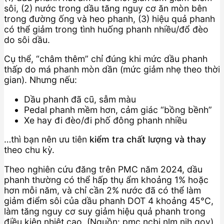
sôi, (2) nước trong dầu tăng nguy cơ ăn mòn bên
trong đường ống và heo phanh, (3) hiệu quả phanh
có thể giảm trong tình huống phanh nhiều/đổ đèo
do sôi dầu.
Cụ thể, “châm thêm” chỉ đúng khi mức dầu phanh
thấp do má phanh mòn dần (mức giảm nhẹ theo thời
gian). Nhưng nếu:
Dầu phanh đã cũ, sẫm màu
Pedal phanh mềm hơn, cảm giác “bồng bềnh”
Xe hay đi đèo/đi phố đông phanh nhiều
…thì bạn nên ưu tiên
kiểm tra chất lượng và thay
theo chu kỳ.
Theo nghiên cứu đăng trên PMC năm 2024, dầu
phanh thường có thể hấp thụ ẩm khoảng 1% hoặc
hơn mỗi năm, và chỉ cần 2% nước đã có thể làm
giảm điểm sôi của dầu phanh DOT 4 khoảng 45°C,
làm tăng nguy cơ suy giảm hiệu quả phanh trong
điều kiện nhiệt cao. (Nguồn: pmc.ncbi.nlm.nih.gov)