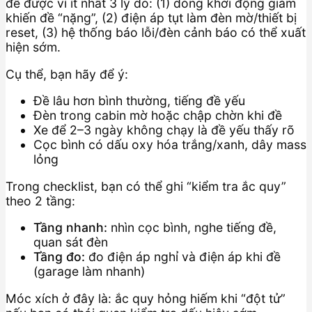
đề được vì ít nhất 3 lý do: (1) dòng khởi động giảm
khiến đề “nặng”, (2) điện áp tụt làm đèn mờ/thiết bị
reset, (3) hệ thống báo lỗi/đèn cảnh báo có thể xuất
hiện sớm.
Cụ thể, bạn hãy để ý:
Đề lâu hơn bình thường, tiếng đề yếu
Đèn trong cabin mờ hoặc chập chờn khi đề
Xe để 2–3 ngày không chạy là đề yếu thấy rõ
Cọc bình có dấu oxy hóa trắng/xanh, dây mass
lỏng
Trong checklist, bạn có thể ghi “kiểm tra ắc quy”
theo 2 tầng:
Tầng nhanh:
nhìn cọc bình, nghe tiếng đề,
quan sát đèn
Tầng đo:
đo điện áp nghỉ và điện áp khi đề
(garage làm nhanh)
Móc xích ở đây là: ắc quy hỏng hiếm khi “đột tử”