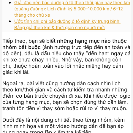
Giải đáp nên bảo dưỡng ô tô theo thời gian hay theo km
(quãng đường): Lịch định kỳ 5.000–10.000 km / 6–12
tháng cho chủ xe
Ước tính chi phí bảo dưỡng ô tô định kỳ trung bình:
Bảng giá theo km & thời gian cho người mới
Tiếp theo, bạn sẽ biết
những hạng mục nào thuộc
nhóm bắt buộc
(ảnh hưởng trực tiếp đến an toàn và
độ bền), đâu là dấu hiệu cho thấy “đến hạn” ngay cả
khi xe chưa chạy nhiều. Nhờ vậy, bạn không còn
phụ thuộc hoàn toàn vào lời nhắc miệng hay cảm
giác khi lái.
Ngoài ra, bài viết cũng hướng dẫn cách nhìn lịch
theo km/thời gian và cách tự kiểm tra nhanh những
điểm cơ bản trước chuyến đi xa. Khi hiểu được logic
của từng hạng mục, bạn sẽ chọn đúng thứ cần làm,
tránh tốn tiền vì thay sớm hoặc rủi ro vì thay muộn.
Dưới đây là nội dung chi tiết theo từng nhóm, kèm
hình minh họa và một video hướng dẫn để bạn áp
dụng ngay trong lần kiểm tra kế tiếp.