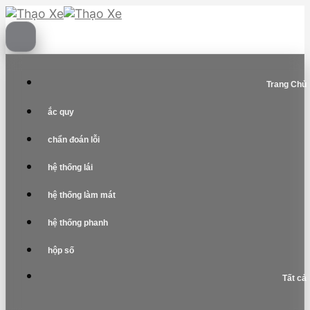
Skip
to
content
Trang Chủ
ắc quy
chẩn đoán lỗi
hệ thống lái
hệ thống làm mát
hệ thống phanh
hộp số
Tất cả