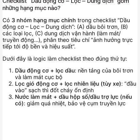
Checklist “Dầu động cơ – Lọc – Dung dịch” gồm
những hạng mục nào?
Có
3 nhóm hạng mục chính
trong checklist “Dầu
động cơ – Lọc – Dung dịch”: (A) dầu bôi trơn, (B)
các loại lọc, (C) dung dịch vận hành (làm mát/
truyền động…), phân theo tiêu chí “ảnh hưởng trực
tiếp tới độ bền và hiệu suất”.
Dưới đây là logic làm checklist theo đúng thứ tự:
Dầu động cơ + lọc dầu
: nền tảng của bôi trơn
và làm mát cục bộ
Lọc gió động cơ + lọc nhiên liệu (tùy xe)
: “đầu
vào” sạch thì đốt cháy ổn định
Nước làm mát + dầu hộp số/dầu trợ lực (nếu
có)
: giảm quá nhiệt, bảo vệ cụm truyền lực