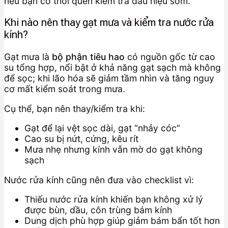
nếu bạn có thói quen kiểm tra dấu hiệu sớm.
Khi nào nên thay gạt mưa và kiểm tra nước rửa
kính?
Gạt mưa là
bộ phận tiêu hao
có nguồn gốc từ cao
su tổng hợp, nổi bật ở khả năng gạt sạch mà không
để sọc; khi lão hóa sẽ giảm tầm nhìn và tăng nguy
cơ mất kiểm soát trong mưa.
Cụ thể, bạn nên thay/kiểm tra khi:
Gạt để lại vệt sọc dài, gạt “nhảy cóc”
Cao su bị nứt, cứng, kêu rít
Mưa nhẹ nhưng kính vẫn mờ do gạt không
sạch
Nước rửa kính cũng nên đưa vào checklist vì:
Thiếu nước rửa kính khiến bạn không xử lý
được bùn, dầu, côn trùng bám kính
Dung dịch phù hợp giúp giảm bám bẩn tốt hơn