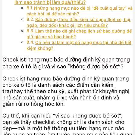
làm sao tránh bị làm quá/thiếu?
Những hạng mục nào dễ bị “đề xuất quá tay” và
cách hỏi lại để xác minh?
Bảo dưỡng theo điều kiện sử dụng (kẹt xe, bụi,
ngập, đèo dốc) khác gì lịch tiêu chuẩn?
Làm thế nào để ghi chép lịch sử bảo dưỡng để
giữ giá xe và bảo hành?
Có nên tự làm một số hạng mục tại nhà để tiết
kiệm không?
Checklist hạng mục bảo dưỡng định kỳ quan trọng
cho xe ô tô là gì và vì sao “không được bỏ sót”?
Checklist hạng mục bảo dưỡng định kỳ quan trọng
cho xe ô tô là
danh sách các điểm cần kiểm
tra/thay thế theo chu kỳ
, xuất phát từ khuyến nghị
nhà sản xuất, nhằm giữ xe vận hành ổn định và
giảm rủi ro hỏng hóc lớn.
Cụ thể, khi bạn hiểu “vì sao không được bỏ sót”,
bạn sẽ thấy checklist không chỉ là danh sách cho
đẹp—mà là
một hệ thống ưu tiên
: hạng mục nào
liên quan an toàn làm trước, hạng mục nào liên quan