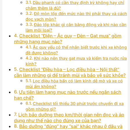
Dầu phanh có cần thay định kỳ không hay chỉ
châm thêm là đủ?
Độ mòn lốp đến mức nào thì phải thay và cách
đọc vạch mòn?
Đảo lốp khác gì cân bằng động và khi nào cần
làm mỗi loại?
Checklist “Điện – Ắc quy – Đèn – Gạt mưa” gồm
những hạng mục nào?
Ắc quy yếu có thể nhận biết trước khi xe không
đề được không?
Khi nào nên thay gạt mưa và kiểm tra nước rửa
kính?
Checklist “Điều hòa – Lọc điều hòa – Nội thất”
cần làm những gì để tránh mùi và bảo vệ sức khỏe?
Lọc điều hòa bẩn có làm kính dễ mờ và xe có
mùi ẩm không?
Ưu tiên làm hạng mục nào trước nếu ngân sách
hạn chế?
Checklist tối thiểu 30 phút trước chuyến đi xa
gồm những gì?
Lịch bảo dưỡng theo km/thời gian nên đọc và áp
dụng như thế nào cho đúng xe của bạn?
Bảo dưỡng “đúng” hay “sai” khác nhau ở đâu và