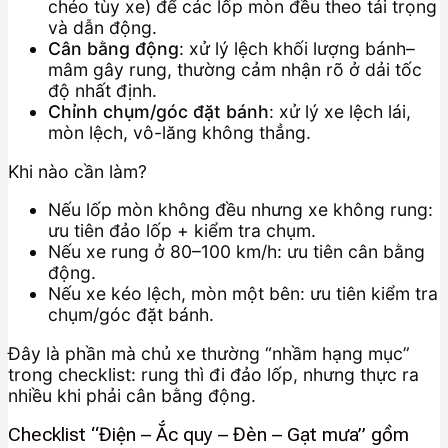
chéo tùy xe) để các lốp mòn đều theo tải trọng
và dẫn động.
Cân bằng động
: xử lý lệch khối lượng bánh–
mâm gây rung, thường cảm nhận rõ ở dải tốc
độ nhất định.
Chỉnh chụm/góc đặt bánh
: xử lý xe lệch lái,
mòn lệch, vô-lăng không thẳng.
Khi nào cần làm?
Nếu lốp mòn không đều nhưng xe không rung:
ưu tiên đảo lốp + kiểm tra chụm.
Nếu xe rung ở 80–100 km/h: ưu tiên cân bằng
động.
Nếu xe kéo lệch, mòn một bên: ưu tiên kiểm tra
chụm/góc đặt bánh.
Đây là phần mà chủ xe thường “nhầm hạng mục”
trong checklist: rung thì đi đảo lốp, nhưng thực ra
nhiều khi phải cân bằng động.
Checklist “Điện – Ắc quy – Đèn – Gạt mưa” gồm