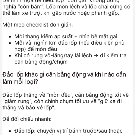
Để minh họa dễ hiểu: lốp “còn gai” không đồng
nghĩa “còn bám”. Lốp mòn lệch và lốp chai cứng có
thể làm xe trượt khi gặp nước hoặc phanh gấp.
Một mẹo checklist đơn giản:
Mỗi tháng kiểm áp suất + nhìn bề mặt gai
Mỗi vài nghìn km đảo lốp (nếu điều kiện phù
hợp) để mòn đều
Khi có rung vô-lăng/tay lái lệch → đi kiểm tra
cân bằng động/chụm
Đảo lốp khác gì cân bằng động và khi nào cần
làm mỗi loại?
Đảo lốp thắng về “mòn đều”, cân bằng động tốt về
“giảm rung”, còn chỉnh chụm tối ưu về “giữ xe đi
thẳng và bảo vệ lốp”.
Để đối chiếu nhanh:
Đảo lốp
: chuyển vị trí bánh trước/sau (hoặc