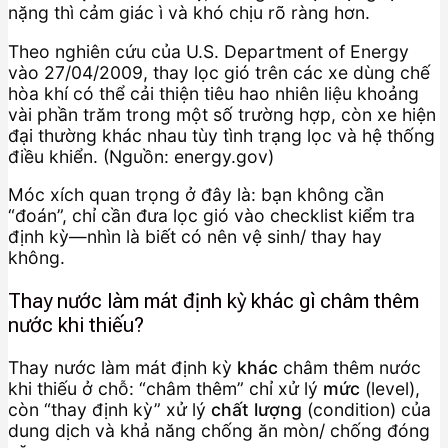
nặng thì cảm giác ì và khó chịu rõ ràng hơn.
Theo nghiên cứu của U.S. Department of Energy
vào 27/04/2009, thay lọc gió trên các xe dùng chế
hòa khí có thể cải thiện tiêu hao nhiên liệu khoảng
vài phần trăm trong một số trường hợp, còn xe hiện
đại thường khác nhau tùy tình trạng lọc và hệ thống
điều khiển. (Nguồn: energy.gov)
Móc xích quan trọng ở đây là: bạn không cần
“đoán”, chỉ cần đưa lọc gió vào checklist kiểm tra
định kỳ—nhìn là biết có nên vệ sinh/ thay hay
không.
Thay nước làm mát định kỳ khác gì châm thêm
nước khi thiếu?
Thay nước làm mát định kỳ
khác
châm thêm nước
khi thiếu ở chỗ: “châm thêm” chỉ xử lý
mức
(level),
còn “thay định kỳ” xử lý
chất lượng
(condition) của
dung dịch và khả năng chống ăn mòn/ chống đóng