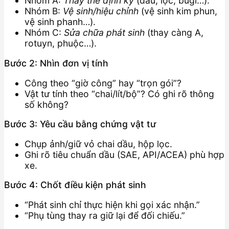
Nhóm A:
Thay thế định kỳ
(dầu, lọc, bugi…).
Nhóm B:
Vệ sinh/hiệu chỉnh
(vệ sinh kim phun,
vệ sinh phanh…).
Nhóm C:
Sửa chữa phát sinh
(thay càng A,
rotuyn, phuộc…).
Bước 2: Nhìn đơn vị tính
Công theo “giờ công” hay “trọn gói”?
Vật tư tính theo “chai/lít/bộ”? Có ghi rõ thông
số không?
Bước 3: Yêu cầu bằng chứng vật tư
Chụp ảnh/giữ vỏ chai dầu, hộp lọc.
Ghi rõ tiêu chuẩn dầu (SAE, API/ACEA) phù hợp
xe.
Bước 4: Chốt điều kiện phát sinh
“Phát sinh chỉ thực hiện khi gọi xác nhận.”
“Phụ tùng thay ra giữ lại để đối chiếu.”