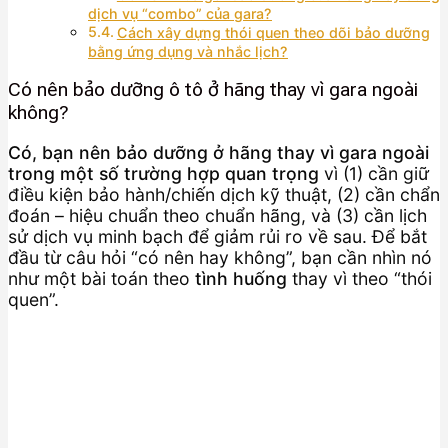
dịch vụ “combo” của gara?
Cách xây dựng thói quen theo dõi bảo dưỡng
bằng ứng dụng và nhắc lịch?
Có nên bảo dưỡng ô tô ở hãng thay vì gara ngoài
không?
Có, bạn nên bảo dưỡng ở hãng thay vì gara ngoài
trong một số trường hợp quan trọng
vì (1) cần giữ
điều kiện bảo hành/chiến dịch kỹ thuật, (2) cần chẩn
đoán – hiệu chuẩn theo chuẩn hãng, và (3) cần lịch
sử dịch vụ minh bạch để giảm rủi ro về sau. Để bắt
đầu từ câu hỏi “có nên hay không”, bạn cần nhìn nó
như một bài toán theo
tình huống
thay vì theo “thói
quen”.