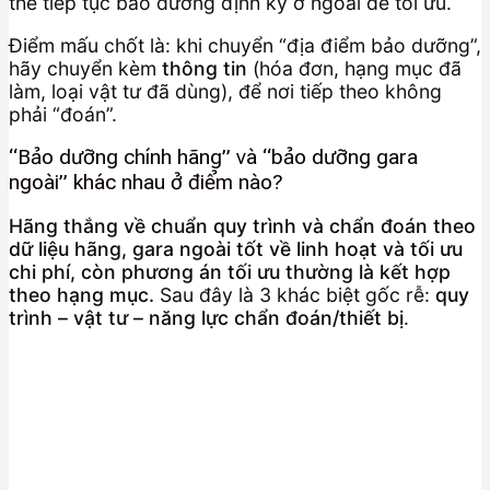
thể tiếp tục bảo dưỡng định kỳ ở ngoài để tối ưu.
Điểm mấu chốt là: khi chuyển “địa điểm bảo dưỡng”,
hãy chuyển kèm
thông tin
(hóa đơn, hạng mục đã
làm, loại vật tư đã dùng), để nơi tiếp theo không
phải “đoán”.
“Bảo dưỡng chính hãng” và “bảo dưỡng gara
ngoài” khác nhau ở điểm nào?
Hãng thắng về chuẩn quy trình và chẩn đoán theo
dữ liệu hãng, gara ngoài tốt về linh hoạt và tối ưu
chi phí, còn phương án tối ưu thường là kết hợp
theo hạng mục.
Sau đây là 3 khác biệt gốc rễ:
quy
trình – vật tư – năng lực chẩn đoán/thiết bị
.