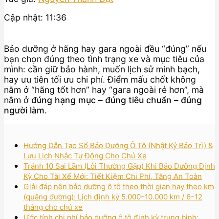
Cập nhật: 11:36
Bảo dưỡng ở hãng hay gara ngoài đều “đúng” nếu
bạn chọn đúng theo tình trạng xe và mục tiêu của
mình: cần giữ bảo hành, muốn lịch sử minh bạch,
hay ưu tiên tối ưu chi phí. Điểm mấu chốt không
nằm ở “hãng tốt hơn” hay “gara ngoài rẻ hơn”, mà
nằm ở
đúng hạng mục – đúng tiêu chuẩn – đúng
người làm
.
Hướng Dẫn Tạo Sổ Bảo Dưỡng Ô Tô (Nhật Ký Bảo Trì) &
Lưu Lịch Nhắc Tự Động Cho Chủ Xe
Tránh 10 Sai Lầm (Lỗi Thường Gặp) Khi Bảo Dưỡng Định
Kỳ Cho Tài Xế Mới: Tiết Kiệm Chi Phí, Tăng An Toàn
Giải đáp nên bảo dưỡng ô tô theo thời gian hay theo km
(quãng đường): Lịch định kỳ 5.000–10.000 km / 6–12
tháng cho chủ xe
Ước tính chi phí bảo dưỡng ô tô định kỳ trung bình: