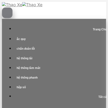
Skip
to
content
Trang Chủ
ắc quy
chẩn đoán lỗi
hệ thống lái
hệ thống làm mát
hệ thống phanh
hộp số
Tất cả