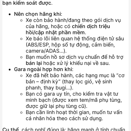
bạn kiểm soát được
.
Nên chọn hãng khi
:
Xe còn bảo hành/đang theo gói dịch vụ
của hãng, hoặc có
chiến dịch triệu
hồi/cập nhật phần mềm
.
Xe báo lỗi liên quan hệ thống điện tử sâu
(ABS/ESP, hộp số tự động, cảm biến,
camera/ADAS…).
Bạn muốn hồ sơ dịch vụ chuẩn để hỗ trợ
bán lại
hoặc xử lý khiếu nại về sau.
Gara ngoài hợp hơn khi
:
Xe đã hết bảo hành, các hạng mục là “cơ
bản – định kỳ” (thay lọc gió, vệ sinh
phanh, thay bugi…).
Bạn có gara uy tín, cho kiểm tra vật tư
minh bạch (được xem tem/mã phụ tùng,
được giữ lại phụ tùng cũ).
Bạn cần linh hoạt thời gian, muốn tư vấn
cá nhân hóa theo cách sử dụng.
Cụ thể
, cách nghĩ đúng là: hãng mạnh ở tính chuẩn