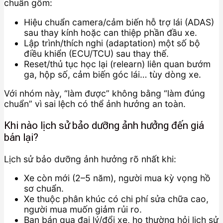
chuẩn gồm:
Hiệu chuẩn camera/cảm biến hỗ trợ lái (ADAS)
sau thay kính hoặc can thiệp phần đầu xe.
Lập trình/thích nghi (adaptation) một số bộ
điều khiển (ECU/TCU) sau thay thế.
Reset/thủ tục học lại (relearn) liên quan bướm
ga, hộp số, cảm biến góc lái… tùy dòng xe.
Với nhóm này, “làm được” không bằng “làm đúng
chuẩn” vì sai lệch có thể ảnh hưởng an toàn.
Khi nào lịch sử bảo dưỡng ảnh hưởng đến giá
bán lại?
Lịch sử bảo dưỡng ảnh hưởng rõ nhất khi:
Xe còn mới (2–5 năm), người mua kỳ vọng hồ
sơ chuẩn.
Xe thuộc phân khúc có chi phí sửa chữa cao,
người mua muốn giảm rủi ro.
Bạn bán qua đại lý/đổi xe, họ thường hỏi lịch sử