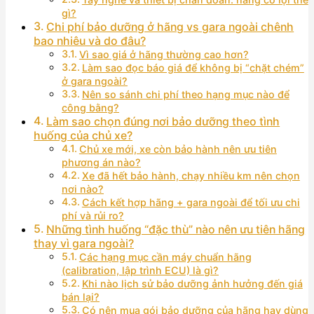
gì?
Chi phí bảo dưỡng ở hãng vs gara ngoài chênh
bao nhiêu và do đâu?
Vì sao giá ở hãng thường cao hơn?
Làm sao đọc báo giá để không bị “chặt chém”
ở gara ngoài?
Nên so sánh chi phí theo hạng mục nào để
công bằng?
Làm sao chọn đúng nơi bảo dưỡng theo tình
huống của chủ xe?
Chủ xe mới, xe còn bảo hành nên ưu tiên
phương án nào?
Xe đã hết bảo hành, chạy nhiều km nên chọn
nơi nào?
Cách kết hợp hãng + gara ngoài để tối ưu chi
phí và rủi ro?
Những tình huống “đặc thù” nào nên ưu tiên hãng
thay vì gara ngoài?
Các hạng mục cần máy chuẩn hãng
(calibration, lập trình ECU) là gì?
Khi nào lịch sử bảo dưỡng ảnh hưởng đến giá
bán lại?
Có nên mua gói bảo dưỡng của hãng hay dùng