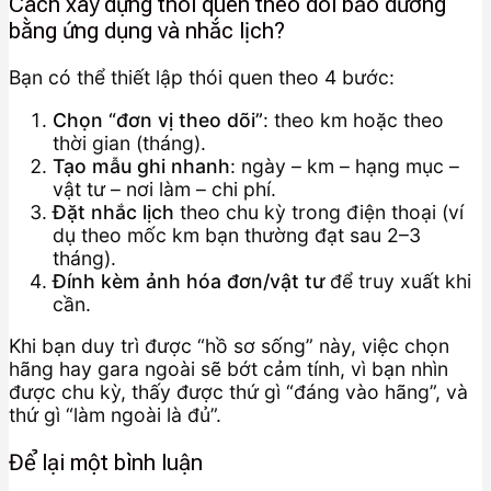
Cách xây dựng thói quen theo dõi bảo dưỡng
bằng ứng dụng và nhắc lịch?
Bạn có thể thiết lập thói quen theo 4 bước:
Chọn “đơn vị theo dõi”
: theo km hoặc theo
thời gian (tháng).
Tạo mẫu ghi nhanh
: ngày – km – hạng mục –
vật tư – nơi làm – chi phí.
Đặt nhắc lịch
theo chu kỳ trong điện thoại (ví
dụ theo mốc km bạn thường đạt sau 2–3
tháng).
Đính kèm ảnh hóa đơn/vật tư
để truy xuất khi
cần.
Khi bạn duy trì được “hồ sơ sống” này, việc chọn
hãng hay gara ngoài sẽ bớt cảm tính, vì bạn nhìn
được chu kỳ, thấy được thứ gì “đáng vào hãng”, và
thứ gì “làm ngoài là đủ”.
Để lại một bình luận