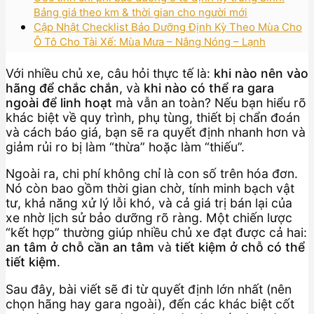
Bảng giá theo km & thời gian cho người mới
Cập Nhật Checklist Bảo Dưỡng Định Kỳ Theo Mùa Cho
Ô Tô Cho Tài Xế: Mùa Mưa – Nắng Nóng – Lạnh
Với nhiều chủ xe, câu hỏi thực tế là:
khi nào nên vào
hãng để chắc chắn
, và
khi nào có thể ra gara
ngoài để linh hoạt
mà vẫn an toàn? Nếu bạn hiểu rõ
khác biệt về quy trình, phụ tùng, thiết bị chẩn đoán
và cách báo giá, bạn sẽ ra quyết định nhanh hơn và
giảm rủi ro bị làm “thừa” hoặc làm “thiếu”.
Ngoài ra, chi phí không chỉ là con số trên hóa đơn.
Nó còn bao gồm thời gian chờ, tính minh bạch vật
tư, khả năng xử lý lỗi khó, và cả giá trị bán lại của
xe nhờ lịch sử bảo dưỡng rõ ràng. Một chiến lược
“kết hợp” thường giúp nhiều chủ xe đạt được cả hai:
an tâm ở chỗ cần an tâm
và
tiết kiệm ở chỗ có thể
tiết kiệm
.
Sau đây, bài viết sẽ đi từ quyết định lớn nhất (nên
chọn hãng hay gara ngoài), đến các khác biệt cốt