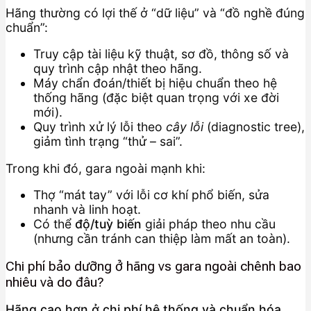
Hãng thường có lợi thế ở “dữ liệu” và “đồ nghề đúng
chuẩn”:
Truy cập tài liệu kỹ thuật, sơ đồ, thông số và
quy trình cập nhật theo hãng.
Máy chẩn đoán/thiết bị hiệu chuẩn theo hệ
thống hãng (đặc biệt quan trọng với xe đời
mới).
Quy trình xử lý lỗi theo
cây lỗi
(diagnostic tree),
giảm tình trạng “thử – sai”.
Trong khi đó, gara ngoài mạnh khi:
Thợ “mát tay” với lỗi cơ khí phổ biến, sửa
nhanh và linh hoạt.
Có thể
độ/tuỳ biến
giải pháp theo nhu cầu
(nhưng cần tránh can thiệp làm mất an toàn).
Chi phí bảo dưỡng ở hãng vs gara ngoài chênh bao
nhiêu và do đâu?
Hãng cao hơn ở chi phí hệ thống và chuẩn hóa,