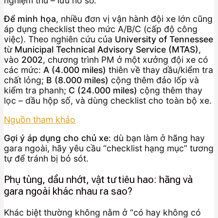
nghiệm thu – lưu hồ sơ.
Để minh họa
, nhiều đơn vị vận hành đội xe lớn cũng
áp dụng checklist theo mức A/B/C (cấp độ công
việc). Theo nghiên cứu của
University of Tennessee
từ
Municipal Technical Advisory Service (MTAS)
,
vào
2002
, chương trình PM ở một xưởng đội xe có
các mức:
A (4.000 miles)
thiên về thay dầu/kiểm tra
chất lỏng;
B (8.000 miles)
cộng thêm đảo lốp và
kiểm tra phanh;
C (24.000 miles)
cộng thêm thay
lọc – dầu hộp số, và dùng checklist cho toàn bộ xe.
Nguồn tham khảo
Gợi ý áp dụng cho chủ xe
: dù bạn làm ở hãng hay
gara ngoài, hãy yêu cầu “checklist hạng mục” tương
tự để tránh bị bỏ sót.
Phụ tùng, dầu nhớt, vật tư tiêu hao: hãng và
gara ngoài khác nhau ra sao?
Khác biệt thường không nằm ở “có hay không có