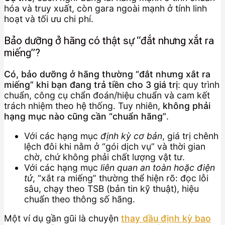
hóa và truy xuất, còn gara ngoài mạnh ở tính linh
hoạt và tối ưu chi phí.
Bảo dưỡng ở hãng có thật sự “đắt nhưng xắt ra
miếng”?
Có, bảo dưỡng ở hãng thường “đắt nhưng xắt ra
miếng” khi bạn đang trả tiền cho 3 giá trị
: quy trình
chuẩn, công cụ chẩn đoán/hiệu chuẩn và cam kết
trách nhiệm theo hệ thống. Tuy nhiên,
không phải
hạng mục nào cũng cần “chuẩn hãng”
.
Với các hạng mục
định kỳ cơ bản
, giá trị chênh
lệch đôi khi nằm ở “gói dịch vụ” và thời gian
chờ, chứ không phải chất lượng vật tư.
Với các hạng mục
liên quan an toàn hoặc điện
tử
, “xắt ra miếng” thường thể hiện rõ: đọc lỗi
sâu, chạy theo TSB (bản tin kỹ thuật), hiệu
chuẩn theo thông số hãng.
Một ví dụ gần gũi là chuyện
thay dầu định kỳ bao