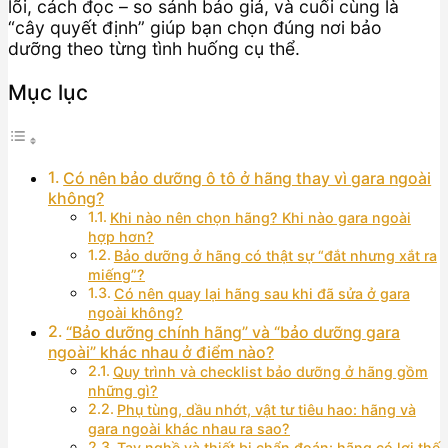
lõi, cách đọc – so sánh báo giá, và cuối cùng là
“cây quyết định” giúp bạn chọn đúng nơi bảo
dưỡng theo từng tình huống cụ thể.
Mục lục
Có nên bảo dưỡng ô tô ở hãng thay vì gara ngoài
không?
Khi nào nên chọn hãng? Khi nào gara ngoài
hợp hơn?
Bảo dưỡng ở hãng có thật sự “đắt nhưng xắt ra
miếng”?
Có nên quay lại hãng sau khi đã sửa ở gara
ngoài không?
“Bảo dưỡng chính hãng” và “bảo dưỡng gara
ngoài” khác nhau ở điểm nào?
Quy trình và checklist bảo dưỡng ở hãng gồm
những gì?
Phụ tùng, dầu nhớt, vật tư tiêu hao: hãng và
gara ngoài khác nhau ra sao?
Tay nghề và thiết bị chẩn đoán: hãng có lợi thế