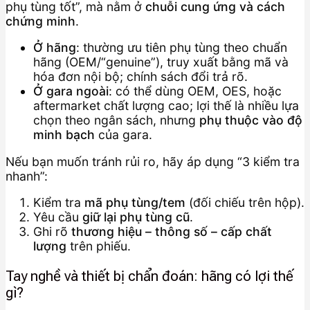
phụ tùng tốt”, mà nằm ở
chuỗi cung ứng và cách
chứng minh
.
Ở hãng
: thường ưu tiên phụ tùng theo chuẩn
hãng (OEM/“genuine”), truy xuất bằng mã và
hóa đơn nội bộ; chính sách đổi trả rõ.
Ở gara ngoài
: có thể dùng OEM, OES, hoặc
aftermarket chất lượng cao; lợi thế là nhiều lựa
chọn theo ngân sách, nhưng
phụ thuộc vào độ
minh bạch
của gara.
Nếu bạn muốn tránh rủi ro, hãy áp dụng “3 kiểm tra
nhanh”:
Kiểm tra
mã phụ tùng/tem
(đối chiếu trên hộp).
Yêu cầu
giữ lại phụ tùng cũ
.
Ghi rõ
thương hiệu – thông số – cấp chất
lượng
trên phiếu.
Tay nghề và thiết bị chẩn đoán: hãng có lợi thế
gì?