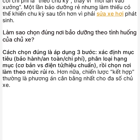
coi chi phí là “theo chu kỳ”, thay vì “mỗi lần vào
xưởng”. Một lần bảo dưỡng rẻ nhưng làm thiếu có
thể khiến chu kỳ sau tốn hơn vì phải
sửa xe hơi
phát
sinh.
Làm sao chọn đúng nơi bảo dưỡng theo tình huống
của chủ xe?
Cách chọn đúng là áp dụng 3 bước: xác định mục
tiêu (bảo hành/an toàn/chi phí), phân loại hạng
mục (cơ bản vs điện tử/hiệu chuẩn), rồi chọn nơi
làm theo mức rủi ro.
Hơn nữa, chiến lược “kết hợp”
thường là phương án cân bằng nhất cho đa số chủ
xe.