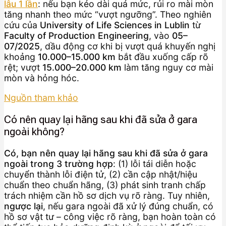
lâu 1 lần
: nếu bạn kéo dài quá mức, rủi ro mài mòn
tăng nhanh theo mức “vượt ngưỡng”. Theo nghiên
cứu của
University of Life Sciences in Lublin
từ
Faculty of Production Engineering
, vào
05–
07/2025
, dầu động cơ khi bị vượt quá khuyến nghị
khoảng
10.000–15.000 km
bắt đầu xuống cấp rõ
rệt; vượt
15.000–20.000 km
làm tăng nguy cơ mài
mòn và hỏng hóc.
Nguồn tham khảo
Có nên quay lại hãng sau khi đã sửa ở gara
ngoài không?
Có, bạn nên quay lại hãng sau khi đã sửa ở gara
ngoài trong 3 trường hợp
: (1) lỗi tái diễn hoặc
chuyển thành lỗi điện tử, (2) cần cập nhật/hiệu
chuẩn theo chuẩn hãng, (3) phát sinh tranh chấp
trách nhiệm cần hồ sơ dịch vụ rõ ràng. Tuy nhiên,
ngược lại
, nếu gara ngoài đã xử lý đúng chuẩn, có
hồ sơ vật tư – công việc rõ ràng, bạn hoàn toàn có