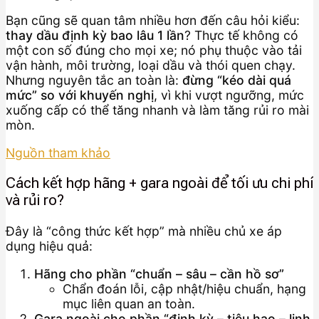
Bạn cũng sẽ quan tâm nhiều hơn đến câu hỏi kiểu:
thay dầu định kỳ bao lâu 1 lần
? Thực tế không có
một con số đúng cho mọi xe; nó phụ thuộc vào tải
vận hành, môi trường, loại dầu và thói quen chạy.
Nhưng nguyên tắc an toàn là:
đừng “kéo dài quá
mức” so với khuyến nghị
, vì khi vượt ngưỡng, mức
xuống cấp có thể tăng nhanh và làm tăng rủi ro mài
mòn.
Nguồn tham khảo
Cách kết hợp hãng + gara ngoài để tối ưu chi phí
và rủi ro?
Đây là “công thức kết hợp” mà nhiều chủ xe áp
dụng hiệu quả:
Hãng cho phần “chuẩn – sâu – cần hồ sơ”
Chẩn đoán lỗi, cập nhật/hiệu chuẩn, hạng
mục liên quan an toàn.
Gara ngoài cho phần “định kỳ – tiêu hao – linh