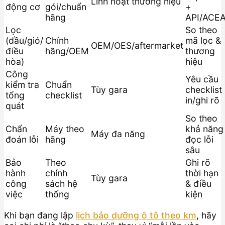
Linh hoạt thương hiệu
động cơ
gói/chuẩn
+
hãng
API/ACE
Lọc
So theo
(dầu/gió/
Chính
mã lọc &
OEM/OES/aftermarket
điều
hãng/OEM
thương
hòa)
hiệu
Công
Yêu cầu
kiểm tra
Chuẩn
Tùy gara
checklist
tổng
checklist
in/ghi rõ
quát
So theo
Chẩn
Máy theo
khả năng
Máy đa năng
đoán lỗi
hãng
đọc lỗi
sâu
Bảo
Theo
Ghi rõ
hành
chính
thời hạn
Tùy gara
công
sách hệ
& điều
việc
thống
kiện
Khi bạn đang lập
lịch bảo dưỡng ô tô theo km
, hãy