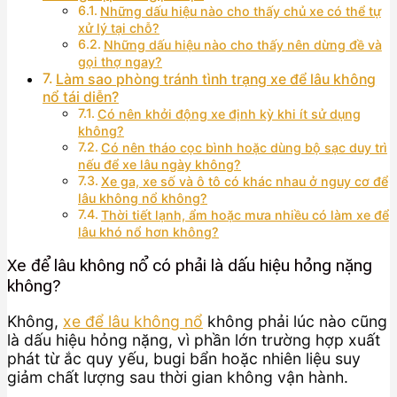
Những dấu hiệu nào cho thấy chủ xe có thể tự
xử lý tại chỗ?
Những dấu hiệu nào cho thấy nên dừng đề và
gọi thợ ngay?
Làm sao phòng tránh tình trạng xe để lâu không
nổ tái diễn?
Có nên khởi động xe định kỳ khi ít sử dụng
không?
Có nên tháo cọc bình hoặc dùng bộ sạc duy trì
nếu để xe lâu ngày không?
Xe ga, xe số và ô tô có khác nhau ở nguy cơ để
lâu không nổ không?
Thời tiết lạnh, ẩm hoặc mưa nhiều có làm xe để
lâu khó nổ hơn không?
Xe để lâu không nổ có phải là dấu hiệu hỏng nặng
không?
Không,
xe để lâu không nổ
không phải lúc nào cũng
là dấu hiệu hỏng nặng, vì phần lớn trường hợp xuất
phát từ ắc quy yếu, bugi bẩn hoặc nhiên liệu suy
giảm chất lượng sau thời gian không vận hành.