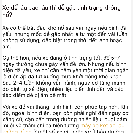
Xe để lâu bao lâu thì dễ gặp tình trạng không
nổ?
Xe có thể bắt đầu khó nổ sau vài ngày nếu bình đã
yếu, nhưng mốc dễ gặp nhất là từ một đến vài tuần
không sử dụng, đặc biệt trong thời tiết lạnh hoặc
ẩm.
Cụ thể hơn, nếu xe đang ở tình trạng tốt, để 5–7
ngày thường chưa gây vấn đề lớn. Nhưng nếu bình
điện đã yếu, xe chỉ cần nằm yên một thời gian ngắn
là điện áp đã tụt xuống mức khởi động khó khăn.
Sau 2–4 tuần không vận hành, nguy cơ tăng mạnh
do bình tự xả điện, nhiên liệu biến tính dần và các
tiếp điểm dễ bị ẩm bề mặt.
Với xe để vài tháng, tình hình còn phức tạp hơn. Khi
đó, ngoài bình điện, bạn còn phải nghĩ đến nguy cơ
xăng cũ, cặn bẩn trong đường nhiên liệu, bugi bám
muội và thậm chí cả hiện tượng
máy đề kẹt do lâu
không dùng
ở một số xe cũ hoặc xe ít bảo dưỡng.