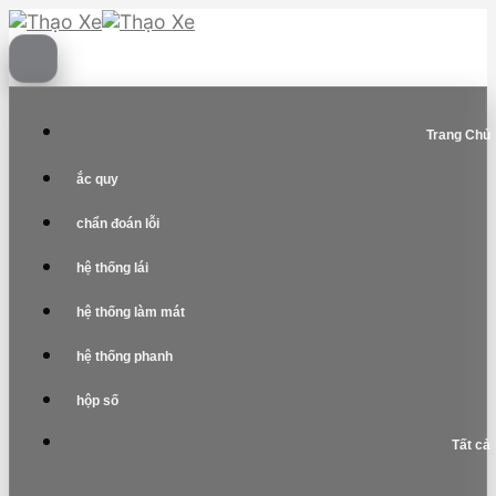
Skip
to
content
Trang Chủ
ắc quy
chẩn đoán lỗi
hệ thống lái
hệ thống làm mát
hệ thống phanh
hộp số
Tất cả