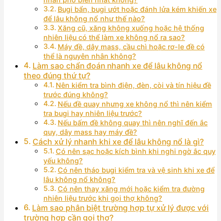
Bugi bẩn, bugi ướt hoặc đánh lửa kém khiến xe
để lâu không nổ như thế nào?
Xăng cũ, xăng không xuống hoặc hệ thống
nhiên liệu có thể làm xe không nổ ra sao?
Máy đề, dây mass, cầu chì hoặc rơ-le đề có
thể là nguyên nhân không?
Làm sao chẩn đoán nhanh xe để lâu không nổ
theo đúng thứ tự?
Nên kiểm tra bình điện, đèn, còi và tín hiệu đề
trước đúng không?
Nếu đề quay nhưng xe không nổ thì nên kiểm
tra bugi hay nhiên liệu trước?
Nếu bấm đề không quay thì nên nghĩ đến ắc
quy, dây mass hay máy đề?
Cách xử lý nhanh khi xe để lâu không nổ là gì?
Có nên sạc hoặc kích bình khi nghi ngờ ắc quy
yếu không?
Có nên tháo bugi kiểm tra và vệ sinh khi xe để
lâu không nổ không?
Có nên thay xăng mới hoặc kiểm tra đường
nhiên liệu trước khi gọi thợ không?
Làm sao phân biệt trường hợp tự xử lý được với
trường hợp cần gọi thợ?