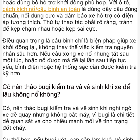
hoặc dùng bộ hỗ trợ khởi động phù hợp. Với ô tô,
cách kích nổ/câu bình an toàn
là dùng dây câu đúng
chuẩn, nối đúng cực và đảm bảo xe hỗ trợ có điện
áp tương thích. Thứ tự thao tác phải rõ ràng, tránh
để kẹp chạm nhau hoặc kẹp sai cực.
Điều quan trọng là câu bình chỉ là biện pháp giúp xe
khởi động lại, không thay thế việc kiểm tra nguyên
nhân sâu hơn. Nếu câu xong xe nổ nhưng tắt sau
một lúc, hoặc nổ được mà đề lại lần sau tiếp tục
yếu, bình điện hoặc hệ thống sạc cần được kiểm tra
kỹ hơn.
Có nên tháo bugi kiểm tra và vệ sinh khi xe để
lâu không nổ không?
Có, nên tháo bugi kiểm tra và vệ sinh khi nghi ngờ
xe đề quay nhưng không bắt máy, vì bugi là chi tiết
dễ quan sát và cho nhiều manh mối về tình trạng
đốt cháy.
Cụ thể hơn, nếu bugi ướt, bạn cần làm khô, vệ sinh