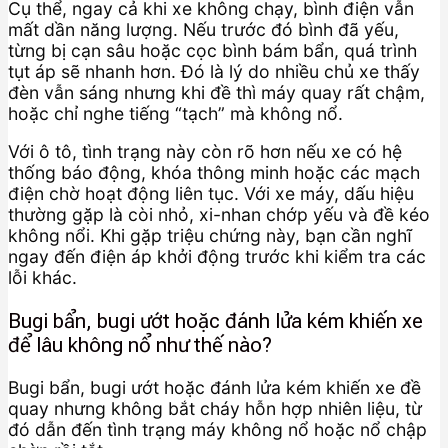
Cụ thể, ngay cả khi xe không chạy, bình điện vẫn
mất dần năng lượng. Nếu trước đó bình đã yếu,
từng bị cạn sâu hoặc cọc bình bám bẩn, quá trình
tụt áp sẽ nhanh hơn. Đó là lý do nhiều chủ xe thấy
đèn vẫn sáng nhưng khi đề thì máy quay rất chậm,
hoặc chỉ nghe tiếng “tạch” mà không nổ.
Với ô tô, tình trạng này còn rõ hơn nếu xe có hệ
thống báo động, khóa thông minh hoặc các mạch
điện chờ hoạt động liên tục. Với xe máy, dấu hiệu
thường gặp là còi nhỏ, xi-nhan chớp yếu và đề kéo
không nổi. Khi gặp triệu chứng này, bạn cần nghĩ
ngay đến điện áp khởi động trước khi kiểm tra các
lỗi khác.
Bugi bẩn, bugi ướt hoặc đánh lửa kém khiến xe
để lâu không nổ như thế nào?
Bugi bẩn, bugi ướt hoặc đánh lửa kém khiến xe đề
quay nhưng không bắt cháy hỗn hợp nhiên liệu, từ
đó dẫn đến tình trạng máy không nổ hoặc nổ chập