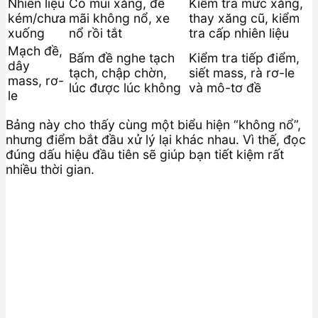
Nhiên liệu
Có mùi xăng, đề
Kiểm tra mức xăng,
kém/chưa
mãi không nổ, xe
thay xăng cũ, kiểm
xuống
nổ rồi tắt
tra cấp nhiên liệu
Mạch đề,
Bấm đề nghe tạch
Kiểm tra tiếp điểm,
dây
tạch, chập chờn,
siết mass, rà rơ-le
mass, rơ-
lúc được lúc không
và mô-tơ đề
le
Bảng này cho thấy cùng một biểu hiện “không nổ”,
nhưng điểm bắt đầu xử lý lại khác nhau. Vì thế, đọc
đúng dấu hiệu đầu tiên sẽ giúp bạn tiết kiệm rất
nhiều thời gian.