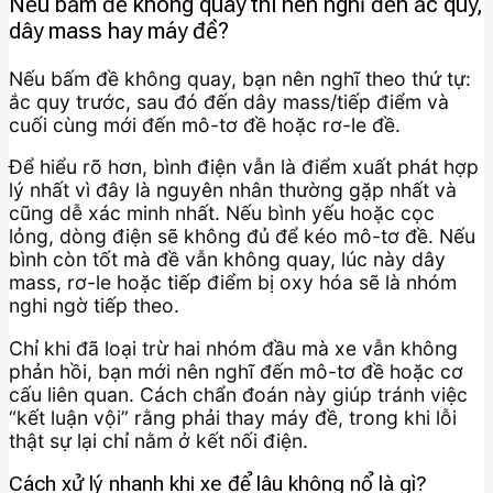
Nếu bấm đề không quay thì nên nghĩ đến ắc quy,
dây mass hay máy đề?
Nếu bấm đề không quay, bạn nên nghĩ theo thứ tự:
ắc quy trước, sau đó đến dây mass/tiếp điểm và
cuối cùng mới đến mô-tơ đề hoặc rơ-le đề.
Để hiểu rõ hơn, bình điện vẫn là điểm xuất phát hợp
lý nhất vì đây là nguyên nhân thường gặp nhất và
cũng dễ xác minh nhất. Nếu bình yếu hoặc cọc
lỏng, dòng điện sẽ không đủ để kéo mô-tơ đề. Nếu
bình còn tốt mà đề vẫn không quay, lúc này dây
mass, rơ-le hoặc tiếp điểm bị oxy hóa sẽ là nhóm
nghi ngờ tiếp theo.
Chỉ khi đã loại trừ hai nhóm đầu mà xe vẫn không
phản hồi, bạn mới nên nghĩ đến mô-tơ đề hoặc cơ
cấu liên quan. Cách chẩn đoán này giúp tránh việc
“kết luận vội” rằng phải thay máy đề, trong khi lỗi
thật sự lại chỉ nằm ở kết nối điện.
Cách xử lý nhanh khi xe để lâu không nổ là gì?