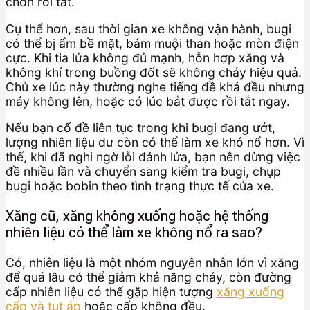
chờn rồi tắt.
Cụ thể hơn, sau thời gian xe không vận hành, bugi
có thể bị ẩm bề mặt, bám muội than hoặc mòn điện
cực. Khi tia lửa không đủ mạnh, hỗn hợp xăng và
không khí trong buồng đốt sẽ không cháy hiệu quả.
Chủ xe lúc này thường nghe tiếng đề khá đều nhưng
máy không lên, hoặc có lúc bắt được rồi tắt ngay.
Nếu bạn cố đề liên tục trong khi bugi đang ướt,
lượng nhiên liệu dư còn có thể làm xe khó nổ hơn. Vì
thế, khi đã nghi ngờ lỗi đánh lửa, bạn nên dừng việc
đề nhiều lần và chuyển sang kiểm tra bugi, chụp
bugi hoặc bobin theo tình trạng thực tế của xe.
Xăng cũ, xăng không xuống hoặc hệ thống
nhiên liệu có thể làm xe không nổ ra sao?
Có, nhiên liệu là một nhóm nguyên nhân lớn vì xăng
để quá lâu có thể giảm khả năng cháy, còn đường
cấp nhiên liệu có thể gặp hiện tượng
xăng xuống
cấp và tụt áp
hoặc cấp không đều.