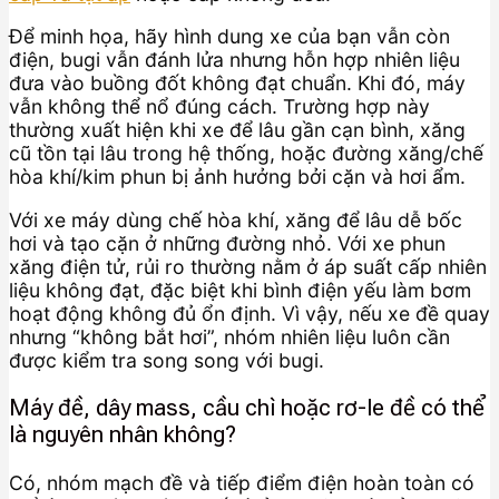
Để minh họa, hãy hình dung xe của bạn vẫn còn
điện, bugi vẫn đánh lửa nhưng hỗn hợp nhiên liệu
đưa vào buồng đốt không đạt chuẩn. Khi đó, máy
vẫn không thể nổ đúng cách. Trường hợp này
thường xuất hiện khi xe để lâu gần cạn bình, xăng
cũ tồn tại lâu trong hệ thống, hoặc đường xăng/chế
hòa khí/kim phun bị ảnh hưởng bởi cặn và hơi ẩm.
Với xe máy dùng chế hòa khí, xăng để lâu dễ bốc
hơi và tạo cặn ở những đường nhỏ. Với xe phun
xăng điện tử, rủi ro thường nằm ở áp suất cấp nhiên
liệu không đạt, đặc biệt khi bình điện yếu làm bơm
hoạt động không đủ ổn định. Vì vậy, nếu xe đề quay
nhưng “không bắt hơi”, nhóm nhiên liệu luôn cần
được kiểm tra song song với bugi.
Máy đề, dây mass, cầu chì hoặc rơ-le đề có thể
là nguyên nhân không?
Có, nhóm mạch đề và tiếp điểm điện hoàn toàn có