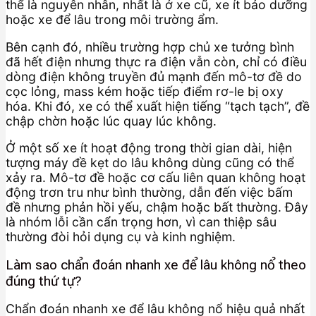
thể là nguyên nhân, nhất là ở xe cũ, xe ít bảo dưỡng
hoặc xe để lâu trong môi trường ẩm.
Bên cạnh đó, nhiều trường hợp chủ xe tưởng bình
đã hết điện nhưng thực ra điện vẫn còn, chỉ có điều
dòng điện không truyền đủ mạnh đến mô-tơ đề do
cọc lỏng, mass kém hoặc tiếp điểm rơ-le bị oxy
hóa. Khi đó, xe có thể xuất hiện tiếng “tạch tạch”, đề
chập chờn hoặc lúc quay lúc không.
Ở một số xe ít hoạt động trong thời gian dài, hiện
tượng máy đề kẹt do lâu không dùng cũng có thể
xảy ra. Mô-tơ đề hoặc cơ cấu liên quan không hoạt
động trơn tru như bình thường, dẫn đến việc bấm
đề nhưng phản hồi yếu, chậm hoặc bất thường. Đây
là nhóm lỗi cần cẩn trọng hơn, vì can thiệp sâu
thường đòi hỏi dụng cụ và kinh nghiệm.
Làm sao chẩn đoán nhanh xe để lâu không nổ theo
đúng thứ tự?
Chẩn đoán nhanh xe để lâu không nổ hiệu quả nhất