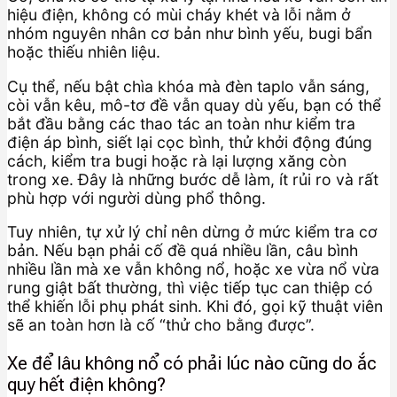
hiệu điện, không có mùi cháy khét và lỗi nằm ở
nhóm nguyên nhân cơ bản như bình yếu, bugi bẩn
hoặc thiếu nhiên liệu.
Cụ thể, nếu bật chìa khóa mà đèn taplo vẫn sáng,
còi vẫn kêu, mô-tơ đề vẫn quay dù yếu, bạn có thể
bắt đầu bằng các thao tác an toàn như kiểm tra
điện áp bình, siết lại cọc bình, thử khởi động đúng
cách, kiểm tra bugi hoặc rà lại lượng xăng còn
trong xe. Đây là những bước dễ làm, ít rủi ro và rất
phù hợp với người dùng phổ thông.
Tuy nhiên, tự xử lý chỉ nên dừng ở mức kiểm tra cơ
bản. Nếu bạn phải cố đề quá nhiều lần, câu bình
nhiều lần mà xe vẫn không nổ, hoặc xe vừa nổ vừa
rung giật bất thường, thì việc tiếp tục can thiệp có
thể khiến lỗi phụ phát sinh. Khi đó, gọi kỹ thuật viên
sẽ an toàn hơn là cố “thử cho bằng được”.
Xe để lâu không nổ có phải lúc nào cũng do ắc
quy hết điện không?