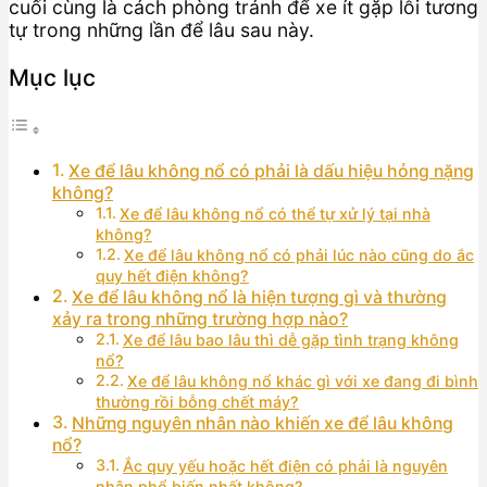
cuối cùng là cách phòng tránh để xe ít gặp lỗi tương
tự trong những lần để lâu sau này.
Mục lục
Xe để lâu không nổ có phải là dấu hiệu hỏng nặng
không?
Xe để lâu không nổ có thể tự xử lý tại nhà
không?
Xe để lâu không nổ có phải lúc nào cũng do ắc
quy hết điện không?
Xe để lâu không nổ là hiện tượng gì và thường
xảy ra trong những trường hợp nào?
Xe để lâu bao lâu thì dễ gặp tình trạng không
nổ?
Xe để lâu không nổ khác gì với xe đang đi bình
thường rồi bỗng chết máy?
Những nguyên nhân nào khiến xe để lâu không
nổ?
Ắc quy yếu hoặc hết điện có phải là nguyên
nhân phổ biến nhất không?