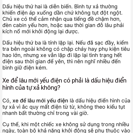
Dấu hiệu thứ hai là diễn biến. Bình tự xả thường
khiến điện áp xuống dần chứ không tụt đột ngột.
Chủ xe có thể cảm nhận qua tiếng đề chậm hơn,
đèn cabin yếu hơn, hoặc sau thời gian đỗ lâu phải
kích nổ mới khởi động lại được.
Dấu hiệu thứ ba là tính lặp lại. Nếu đã sạc đầy, kiểm
tra bên ngoài không có chập cháy hay phụ kiện tiêu
hao lớn, nhưng xe vẫn lặp đi lặp lại tình trạng hết
điện sau thời gian để yên, thì nên nghĩ nhiều đến
bình giữ điện kém.
Xe để lâu mới yếu điện có phải là dấu hiệu điển
hình của tự xả không?
Có,
xe để lâu mới yếu điện
là dấu hiệu điển hình của
tự xả vì ắc quy mất điện từ từ, không theo kiểu tụt
nhanh bất thường chỉ trong vài giờ.
Cụ thể, khi một chiếc xe không sử dụng trong nhiều
ngày, toàn bộ khả năng khởi động sẽ phụ thuộc vào