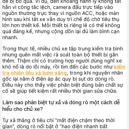
dễ bị bỏ qua. Ví dụ, đèn khoang hành lý không tắt
hẳn vì công tắc lệch, camera đấu trực tiếp vào
nguồn thường trực thay vì nguồn ACC, hoặc màn
hình sau khi tắt xe vẫn duy trì chế độ chờ tiêu thụ
lớn hơn thiết kế. Mỗi thiết bị riêng lẻ có thể không
quá đáng kể, nhưng cộng dồn lại đủ làm bình cạn
nhanh.
Trong thực tế, nhiều chủ xe tập trung kiểm tra bình
nhưng quên mất việc rà soát toàn bộ thiết bị gắn
thêm. Thậm chí có trường hợp người dùng nghĩ xe
khó nổ là do lỗi máy, rồi tìm đến các bước như
kiểm
tra nhiên liệu và bơm xăng
, trong khi nguyên nhân
gốc lại nằm ở điện áp ắc quy bị sụt do dòng rò.
Điều này cho thấy việc phân biệt đúng bản chất sự
cố sẽ giúp tiết kiệm rất nhiều thời gian sửa chữa.
Làm sao phân biệt tự xả và dòng rò một cách dễ
hiểu cho chủ xe?
Tự xả thắng ở tiêu chí “mất điện chậm theo thời
gian”, dòng rò nổi bật ở “hao điện nhanh bất