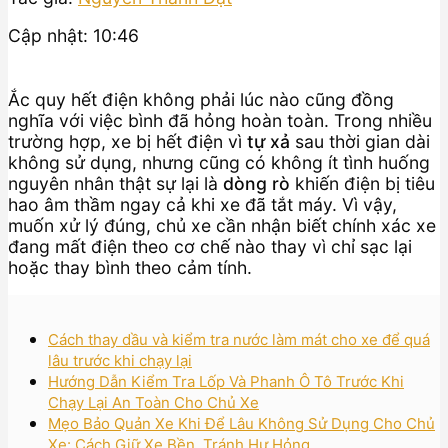
Cập nhật: 10:46
Ắc quy hết điện không phải lúc nào cũng đồng
nghĩa với việc bình đã hỏng hoàn toàn. Trong nhiều
trường hợp, xe bị hết điện vì
tự xả
sau thời gian dài
không sử dụng, nhưng cũng có không ít tình huống
nguyên nhân thật sự lại là
dòng rò
khiến điện bị tiêu
hao âm thầm ngay cả khi xe đã tắt máy. Vì vậy,
muốn xử lý đúng, chủ xe cần nhận biết chính xác xe
đang mất điện theo cơ chế nào thay vì chỉ sạc lại
hoặc thay bình theo cảm tính.
Cách thay dầu và kiểm tra nước làm mát cho xe để quá
lâu trước khi chạy lại
Hướng Dẫn Kiểm Tra Lốp Và Phanh Ô Tô Trước Khi
Chạy Lại An Toàn Cho Chủ Xe
Mẹo Bảo Quản Xe Khi Để Lâu Không Sử Dụng Cho Chủ
Xe: Cách Giữ Xe Bền, Tránh Hư Hỏng