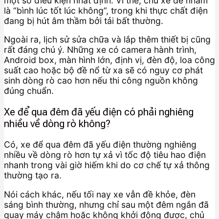
một số điều kiện nhất định. Vì thế, chủ xe dễ nhầm
là “bình lúc tốt lúc không”, trong khi thực chất điện
đang bị hút âm thầm bởi tải bất thường.
Ngoài ra, lịch sử sửa chữa và lắp thêm thiết bị cũng
rất đáng chú ý. Những xe có camera hành trình,
Android box, màn hình lớn, định vị, đèn độ, loa công
suất cao hoặc bộ đề nổ từ xa sẽ có nguy cơ phát
sinh dòng rò cao hơn nếu thi công nguồn không
đúng chuẩn.
Xe để qua đêm đã yếu điện có phải nghiêng
nhiều về dòng rò không?
Có, xe để qua đêm đã yếu điện thường nghiêng
nhiều về dòng rò hơn tự xả vì tốc độ tiêu hao điện
nhanh trong vài giờ hiếm khi do cơ chế tự xả thông
thường tạo ra.
Nói cách khác, nếu tối nay xe vẫn đề khỏe, đèn
sáng bình thường, nhưng chỉ sau một đêm ngắn đã
quay máy chậm hoặc không khởi động được, chủ