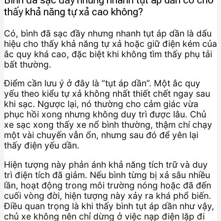
thấy khả năng tự xả cao không?
Có, bình đã sạc đầy nhưng nhanh tụt áp dần là dấu
hiệu cho thấy khả năng tự xả hoặc giữ điện kém của
ắc quy khá cao, đặc biệt khi không tìm thấy phụ tải
bất thường.
Điểm cần lưu ý ở đây là “tụt áp dần”. Một ắc quy
yếu theo kiểu tự xả không nhất thiết chết ngay sau
khi sạc. Ngược lại, nó thường cho cảm giác vừa
phục hồi xong nhưng không duy trì được lâu. Chủ
xe sạc xong thấy xe nổ bình thường, thậm chí chạy
một vài chuyến vẫn ổn, nhưng sau đó để yên lại
thấy điện yếu dần.
Hiện tượng này phản ánh khả năng tích trữ và duy
trì điện tích đã giảm. Nếu bình từng bị xả sâu nhiều
lần, hoạt động trong môi trường nóng hoặc đã đến
cuối vòng đời, hiện tượng này xảy ra khá phổ biến.
Điều quan trọng là khi thấy bình tụt áp dần như vậy,
chủ xe không nên chỉ dừng ở việc nạp điện lặp đi