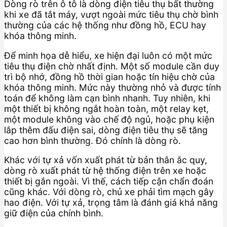
Dòng rò trên ô tô là dòng điện tiêu thụ bất thường
khi xe đã tắt máy, vượt ngoài mức tiêu thụ chờ bình
thường của các hệ thống như đồng hồ, ECU hay
khóa thông minh.
Để minh họa dễ hiểu, xe hiện đại luôn có một mức
tiêu thụ điện chờ nhất định. Một số module cần duy
trì bộ nhớ, đồng hồ thời gian hoặc tín hiệu chờ của
khóa thông minh. Mức này thường nhỏ và được tính
toán để không làm cạn bình nhanh. Tuy nhiên, khi
một thiết bị không ngắt hoàn toàn, một relay kẹt,
một module không vào chế độ ngủ, hoặc phụ kiện
lắp thêm đấu điện sai, dòng điện tiêu thụ sẽ tăng
cao hơn bình thường. Đó chính là dòng rò.
Khác với tự xả vốn xuất phát từ bản thân ắc quy,
dòng rò xuất phát từ hệ thống điện trên xe hoặc
thiết bị gắn ngoài. Vì thế, cách tiếp cận chẩn đoán
cũng khác. Với dòng rò, chủ xe phải tìm mạch gây
hao điện. Với tự xả, trọng tâm là đánh giá khả năng
giữ điện của chính bình.