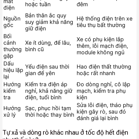
mất
hoặc tuần
đêm
điện
Bản thân ắc quy
Nguồn
Hệ thống điện trên xe
suy giảm khả năng
gốc
tiêu thụ bất thường
giữ điện
Bối
Xe có phụ kiện lắp
cảnh
Xe ít dùng, để lâu,
thêm, lỗi mạch điện,
thường
bình cũ
module không ngủ
gặp
Dấu
Yếu điện sau thời
Hao điện thất thường
hiệu lặp
gian để yên
hoặc rất nhanh
lại
Hướng
Kiểm tra điện áp
Đo dòng nghỉ, cô lập
kiểm
nghỉ, khả năng giữ
mạch, kiểm tra phụ
tra
điện, tuổi bình
kiện
Sửa lỗi điện, tháo phụ
Hướng
Sạc, phục hồi tạm
kiện gây rò, sau đó
xử lý
thời hoặc thay bình
đánh giá lại bình
Tự xả và dòng rò khác nhau ở tốc độ hết điện