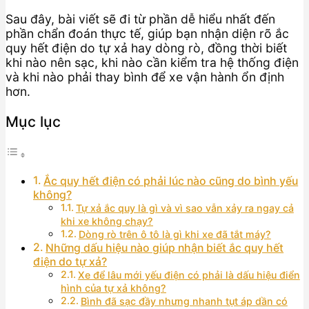
Sau đây, bài viết sẽ đi từ phần dễ hiểu nhất đến
phần chẩn đoán thực tế, giúp bạn nhận diện rõ ắc
quy hết điện do tự xả hay dòng rò, đồng thời biết
khi nào nên sạc, khi nào cần kiểm tra hệ thống điện
và khi nào phải thay bình để xe vận hành ổn định
hơn.
Mục lục
Ắc quy hết điện có phải lúc nào cũng do bình yếu
không?
Tự xả ắc quy là gì và vì sao vẫn xảy ra ngay cả
khi xe không chạy?
Dòng rò trên ô tô là gì khi xe đã tắt máy?
Những dấu hiệu nào giúp nhận biết ắc quy hết
điện do tự xả?
Xe để lâu mới yếu điện có phải là dấu hiệu điển
hình của tự xả không?
Bình đã sạc đầy nhưng nhanh tụt áp dần có