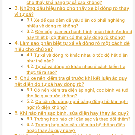
cho thấy khả năng tự xả cao không?
Những dấu hiệu nào cho thấy xe bị dòng rò thay
vì tự xả?
Xe để qua đêm đã yếu điện có phải nghiêng
nhiều về dòng rò không?
Đèn cốp, camera hành trình, màn hình Android
hay thiết bị độ thêm có thể gây dòng rò không?
Làm sao phân biệt tự xả và dòng rò một cách dễ
hiểu cho chủ xe?
Tự xả và dòng rò khác nhau ở tốc độ hết điện
như thế nào?
Tự xả và dòng rò khác nhau ở cách kiểm tra
thực tế ra sao?
Chủ xe nên kiểm tra gì trước khi kết luận ắc quy
hết điện do tự xả hay dòng rò?
Có nên kiểm tra điện áp nghỉ, cọc bình và tuổi
thọ ắc quy trước không?
Có cần đo dòng nghỉ bằng đồng hồ khi nghi
ngờ rò điện không?
Khi nào nên sạc bình, sửa điện hay thay ắc quy?
Trường hợp nào chỉ cần sạc và theo dõi thêm?
Trường hợp nào cần kiểm tra hệ thống điện
hoặc thay ắc quy ngay?