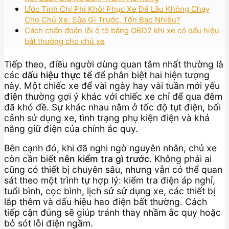
Ước Tính Chi Phí Khôi Phục Xe Để Lâu Không Chạy
Cho Chủ Xe: Sửa Gì Trước, Tốn Bao Nhiêu?
Cách chẩn đoán lỗi ô tô bằng OBD2 khi xe có dấu hiệu
bất thường cho chủ xe
Tiếp theo, điều người dùng quan tâm nhất thường là
các
dấu hiệu thực tế
để phân biệt hai hiện tượng
này. Một chiếc xe để vài ngày hay vài tuần mới yếu
điện thường gợi ý khác với chiếc xe chỉ để qua đêm
đã khó đề. Sự khác nhau nằm ở tốc độ tụt điện, bối
cảnh sử dụng xe, tình trạng phụ kiện điện và khả
năng giữ điện của chính ắc quy.
Bên cạnh đó, khi đã nghi ngờ nguyên nhân, chủ xe
còn cần biết
nên kiểm tra gì trước
. Không phải ai
cũng có thiết bị chuyên sâu, nhưng vẫn có thể quan
sát theo một trình tự hợp lý: kiểm tra điện áp nghỉ,
tuổi bình, cọc bình, lịch sử sử dụng xe, các thiết bị
lắp thêm và dấu hiệu hao điện bất thường. Cách
tiếp cận đúng sẽ giúp tránh thay nhầm ắc quy hoặc
bỏ sót lỗi điện ngầm.