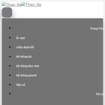
Skip
to
content
Trang Chủ
ắc quy
chẩn đoán lỗi
hệ thống lái
hệ thống làm mát
hệ thống phanh
hộp số
Tất cả