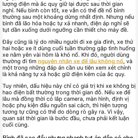
lượng điện mà ắc quy giữ lại được sau thời gian
nghỉ. Nếu bình còn tốt, xe vẫn có thể đề nổ bình
thường sau một khoảng dừng nhất định. Nhưng nếu
bình đã lão hóa hoặc tự xả nhanh, điện áp nghỉ sẽ
tụt dần xuống dưới ngưỡng cần thiết cho máy đề.
Đây cũng là lý do nhiều người đi xe gia đình, xe thứ
hai hoặc xe ít dùng cuối tuần thường gặp tình huống
xe nằm yên vài hôm là khó nổ. Khi đó, người dùng
thường đi tìm
nguyên nhân xe để lâu không nổ
, và
một trong những đáp án cần ưu tiên xem xét chính
là khả năng tự xả hoặc giữ điện kém của ắc quy.
Tuy nhiên, dấu hiệu này chỉ có giá trị khi xe không bị
hao điện bất thường trong thời gian đỗ. Nếu xe để
lâu mà đồng thời có lắp camera, màn hình, định vị
hoặc phụ kiện đấu nguồn sai cách, thì hiện tượng
tương tự cũng có thể do dòng rò gây ra. Vì vậy,
quan sát thời gian là bước đầu, chưa phải kết luận
cuối cùng.
Bình đã sạc đầy nhưng nhanh tụt áp dần có cho