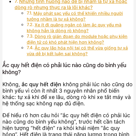
Những tình huống nào dễ bị nhầm là tự xả hoặc
dòng rò nhưng thực ra là lỗi khác?
Máy phát sạc yếu có thể khiến nhiều người
tưởng nhầm là tự xả không?
Xe ít đi quãng ngắn có làm ắc quy yếu mà
không hẳn là dòng rò không?
Dòng rò gián đoạn do module hoặc phụ kiện
điện tử có khó phát hiện hơn không?
Ắc quy lão hóa nội tại có thể vừa giống tự xả
vừa dễ bị kết luận sai không?
Ắc quy hết điện có phải lúc nào cũng do bình yếu
không?
Không,
ắc quy hết điện
không phải lúc nào cũng do
bình yếu vì còn ít nhất 3 nguyên nhân phổ biến
khác: tự xả khi để xe lâu, dòng rò khi xe tắt máy và
hệ thống sạc không nạp đủ điện.
Để hiểu rõ hơn câu hỏi “ắc quy hết điện có phải lúc
nào cũng do bình yếu không”, trước hết cần tách
hiện tượng “hết điện” ra khỏi khái niệm “ắc quy
hỏng”. Hết điện là trạng thái năng lượng trong bình