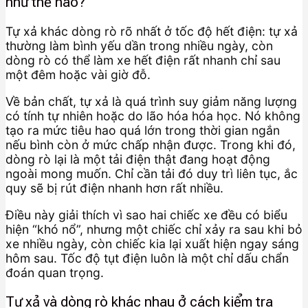
như thế nào?
Tự xả khác dòng rò rõ nhất ở tốc độ hết điện: tự xả
thường làm bình yếu dần trong nhiều ngày, còn
dòng rò có thể làm xe hết điện rất nhanh chỉ sau
một đêm hoặc vài giờ đỗ.
Về bản chất, tự xả là quá trình suy giảm năng lượng
có tính tự nhiên hoặc do lão hóa hóa học. Nó không
tạo ra mức tiêu hao quá lớn trong thời gian ngắn
nếu bình còn ở mức chấp nhận được. Trong khi đó,
dòng rò lại là một tải điện thật đang hoạt động
ngoài mong muốn. Chỉ cần tải đó duy trì liên tục, ắc
quy sẽ bị rút điện nhanh hơn rất nhiều.
Điều này giải thích vì sao hai chiếc xe đều có biểu
hiện “khó nổ”, nhưng một chiếc chỉ xảy ra sau khi bỏ
xe nhiều ngày, còn chiếc kia lại xuất hiện ngay sáng
hôm sau. Tốc độ tụt điện luôn là một chỉ dấu chẩn
đoán quan trọng.
Tự xả và dòng rò khác nhau ở cách kiểm tra