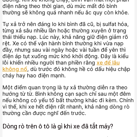
điện năng theo thời gian, dù mức mất đó bình
thường sẽ không quá nhanh nếu ắc quy còn khỏe.
Tự xả trở nên đáng lo khi bình đã cũ, bị sulfat hóa,
từng xả sâu nhiều lần hoặc thường xuyên ở trạng
thái thiếu nạp. Lúc này, khả năng giữ điện giảm rõ
rệt. Xe có thể vận hành bình thường khi vừa nạp
đầy, nhưng sau vài ngày hoặc vài tuần để yên thì
điện áp tụt xuống mức khó khởi động. Đây là kiểu
lỗi khiến nhiều người than phiền rằng
xe để lâu
không nổ
, dù trước đó không hề có dấu hiệu chập
cháy hay hao điện mạnh.
Một điểm quan trọng là tự xả thường diễn ra theo
hướng từ từ. Bình không cạn sạch chỉ sau một đêm
nếu không có yếu tố bất thường khác đi kèm. Chính
vì thế, khi xe hết điện rất nhanh, khả năng dòng rò
thường cần được nghĩ đến trước.
Dòng rò trên ô tô là gì khi xe đã tắt máy?