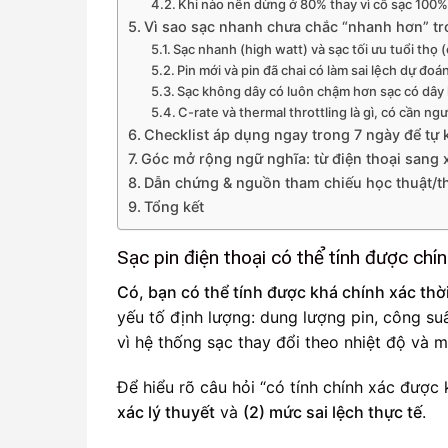
Khi nào nên dừng ở 80% thay vì cố sạc 100
Vì sao sạc nhanh chưa chắc “nhanh hơn” t
Sạc nhanh (high watt) và sạc tối ưu tuổi thọ
Pin mới và pin đã chai có làm sai lệch dự đoá
Sạc không dây có luôn chậm hơn sạc có dây
C-rate và thermal throttling là gì, có cần 
Checklist áp dụng ngay trong 7 ngày để tự
Góc mở rộng ngữ nghĩa: từ điện thoại sang
Dẫn chứng & nguồn tham chiếu học thuật/t
Tổng kết
Sạc pin điện thoại có thể tính được chí
Có, bạn có thể tính được khá chính xác thời
yếu tố định lượng: dung lượng pin, công suấ
vì hệ thống sạc thay đổi theo nhiệt độ và m
Để hiểu rõ câu hỏi “có tính chính xác được
xác lý thuyết
và
(2) mức sai lệch thực tế
.