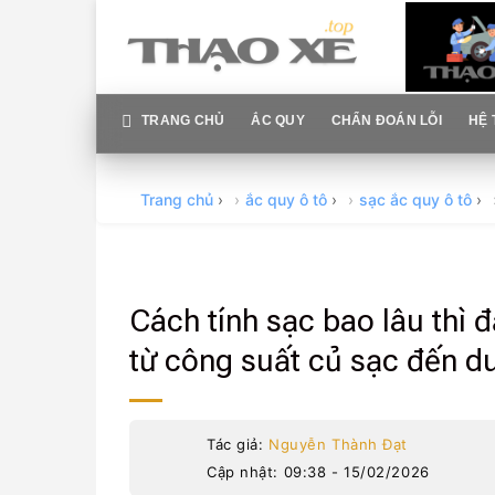
Skip
to
content
TRANG CHỦ
ẮC QUY
CHẨN ĐOÁN LỖI
HỆ 
Trang chủ
›
ắc quy ô tô
›
sạc ắc quy ô tô
›
Cách tính sạc bao lâu thì 
từ công suất củ sạc đến d
Tác giả:
Nguyễn Thành Đạt
Cập nhật: 09:38 - 15/02/2026