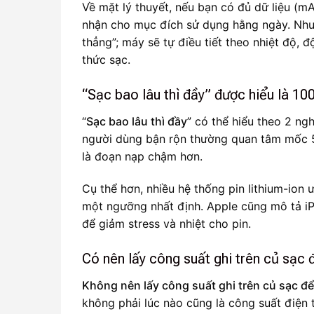
Về mặt lý thuyết, nếu bạn có đủ dữ liệu (m
nhận cho mục đích sử dụng hằng ngày. Như
thẳng”; máy sẽ tự điều tiết theo nhiệt độ, đ
thức sạc.
“Sạc bao lâu thì đầy” được hiểu là 
“
Sạc bao lâu thì đầy
” có thể hiểu theo 2 ng
người dùng bận rộn thường quan tâm mốc 5
là đoạn nạp chậm hơn.
Cụ thể hơn, nhiều hệ thống pin lithium-ion 
một ngưỡng nhất định. Apple cũng mô tả i
để giảm stress và nhiệt cho pin.
Có nên lấy công suất ghi trên củ sạc đ
Không nên lấy công suất ghi trên củ sạc để t
không phải lúc nào cũng là công suất điện t