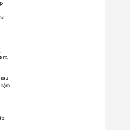
ấp
g
iao
,
100%
 sau
 chậm
ấp,