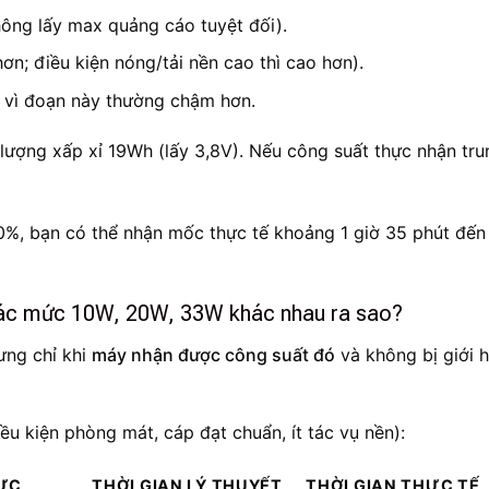
hông lấy max quảng cáo tuyệt đối).
hơn; điều kiện nóng/tải nền cao thì cao hơn).
 vì đoạn này thường chậm hơn.
ượng xấp xỉ 19Wh (lấy 3,8V). Nếu công suất thực nhận tru
0%, bạn có thể nhận mốc thực tế khoảng 1 giờ 35 phút đến
 các mức 10W, 20W, 33W khác nhau ra sao?
ưng chỉ khi
máy nhận được công suất đó
và không bị giới 
ều kiện phòng mát, cáp đạt chuẩn, ít tác vụ nền):
HỰC
THỜI GIAN LÝ THUYẾT
THỜI GIAN THỰC TẾ