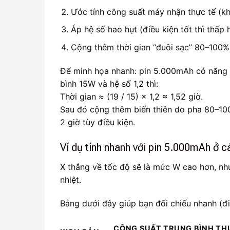
Ước tính công suất máy nhận thực tế (k
Áp hệ số hao hụt (điều kiện tốt thì thấp 
Cộng thêm thời gian “đuôi sạc” 80–100%
Để minh họa nhanh: pin 5.000mAh có năng l
bình 15W và hệ số 1,2 thì:
Thời gian ≈ (19 / 15) × 1,2 ≈ 1,52 giờ.
Sau đó cộng thêm biến thiên do pha 80–10
2 giờ tùy điều kiện.
Ví dụ tính nhanh với pin 5.000mAh ở
X thắng về tốc độ sẽ là mức W cao hơn, nh
nhiệt.
Bảng dưới đây giúp bạn đối chiếu nhanh (đi
CÔNG SUẤT TRUNG BÌNH T