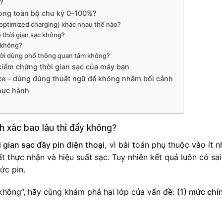
%?
rong toàn bộ chu kỳ 0–100%?
 (optimized charging) khác nhau thế nào?
n thời gian sạc không?
 không?
người dùng phổ thông quan tâm không?
 kiểm chứng thời gian sạc của máy bạn
 xe – dùng đúng thuật ngữ để không nhầm bối cảnh
hực hành
nh xác bao lâu thì đầy không?
 gian sạc đầy pin điện thoại,
vì bài toán phụ thuộc vào ít n
t thực nhận và hiệu suất sạc. Tuy nhiên kết quả luôn có sai
ức pin.
 không”, hãy cùng khám phá hai lớp của vấn đề:
(1) mức chí