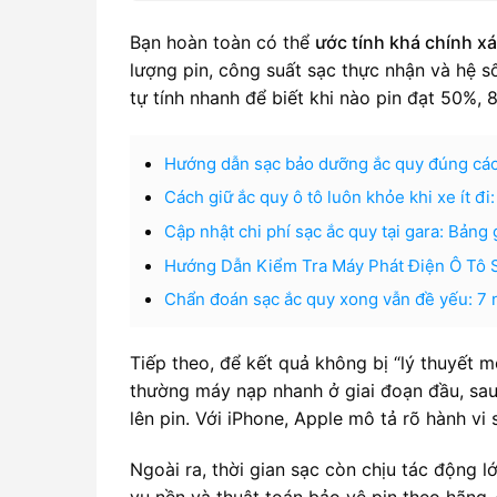
Bạn hoàn toàn có thể
ước tính khá chính x
lượng pin, công suất sạc thực nhận và hệ s
tự tính nhanh để biết khi nào pin đạt 50%,
Hướng dẫn sạc bảo dưỡng ắc quy đúng cách
Cách giữ ắc quy ô tô luôn khỏe khi xe ít đ
Cập nhật chi phí sạc ắc quy tại gara: Bảng
Hướng Dẫn Kiểm Tra Máy Phát Điện Ô Tô 
Chẩn đoán sạc ắc quy xong vẫn đề yếu: 7 
Tiếp theo, để kết quả không bị “lý thuyết m
thường máy nạp nhanh ở giai đoạn đầu, sau
lên pin. Với iPhone, Apple mô tả rõ hành v
Ngoài ra, thời gian sạc còn chịu tác động l
vụ nền và thuật toán bảo vệ pin theo hãng