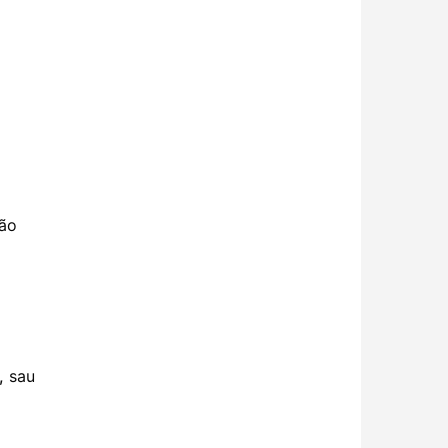
bão
,
sau