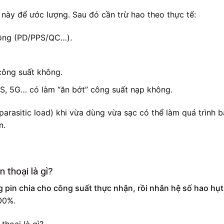
 này để ước lượng. Sau đó cần trừ hao theo thực tế:
hông (PD/PPS/QC…).
công suất không.
PS, 5G… có làm “ăn bớt” công suất nạp không.
(parasitic load) khi vừa dùng vừa sạc có thể làm quá trình 
n.
n thoại là gì?
 pin chia cho công suất thực nhận, rồi nhân hệ số hao hụt
00%.