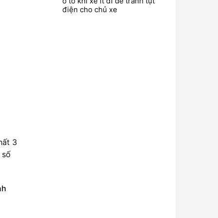
ô tô khi xe ít đi để tránh tụt
điện cho chủ xe
hất 3
 số
nh