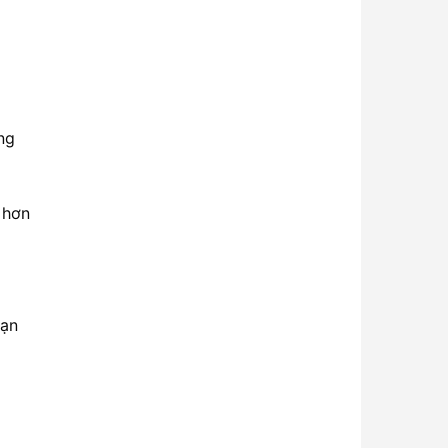
ng
 hơn
hạn