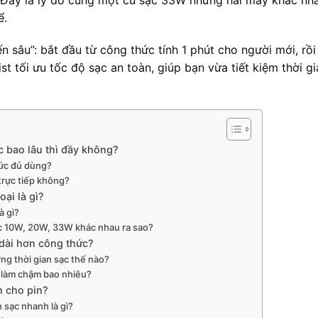
ể.
ến sâu”: bắt đầu từ công thức tính 1 phút cho người mới, rồ
st tối ưu tốc độ sạc an toàn, giúp bạn vừa tiết kiệm thời gi
c bao lâu thì đầy không?
mức đủ dùng?
 trực tiếp không?
oại là gì?
à gì?
ức 10W, 20W, 33W khác nhau ra sao?
 dài hơn công thức?
ng thời gian sạc thế nào?
h làm chậm bao nhiêu?
n cho pin?
 sạc nhanh là gì?