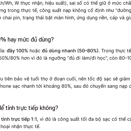
Ah/Wh, W thực nhận, hiệu suất), sai số có thể giữ ở mức ch
ng trong thực tế, công suất nạp không cố định như “đườn
ộ chai pin, trạng thái bật màn hình, ứng dụng nền, cáp và g
100% hay mức đủ dùng?
hĩa:
đầy 100%
hoặc
đủ dùng nhanh (50–80%)
. Trong thực tế
0%/80% hơn vì đó là ngưỡng “đủ đi làm/đi học”, còn 80–
ưu tiên bảo vệ tuổi thọ ở đoạn cuối, nên tốc độ sạc sẽ giảm
Phone sạc nhanh tới khoảng 80%, sau đó chuyển sang nạp
ể tính trực tiếp không?
ính trực tiếp 1:1,
vì đó là công suất tối đa bộ sạc có thể c
hoại nhận thực tế.