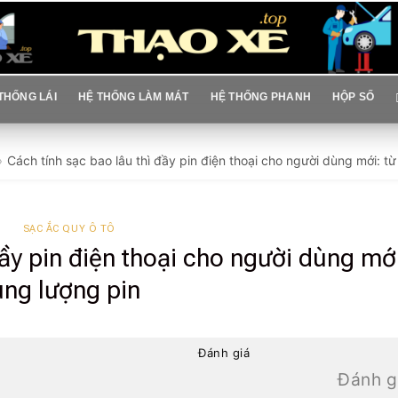
THỐNG LÁI
HỆ THỐNG LÀM MÁT
HỆ THỐNG PHANH
HỘP SỐ
Cách tính sạc bao lâu thì đầy pin điện thoại cho người dùng mới: t
SẠC ẮC QUY Ô TÔ
đầy pin điện thoại cho người dùng mới
ung lượng pin
Đánh giá
Đánh g