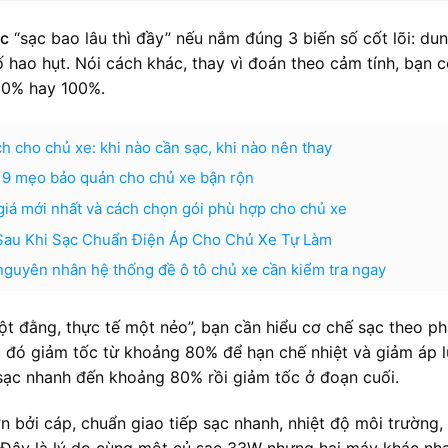
ác
“sạc bao lâu thì đầy” nếu nắm đúng 3 biến số cốt lõi: du
ố hao hụt. Nói cách khác, thay vì đoán theo cảm tính, bạn c
 80% hay 100%.
 cho chủ xe: khi nào cần sạc, khi nào nên thay
i: 9 mẹo bảo quản cho chủ xe bận rộn
 giá mới nhất và cách chọn gói phù hợp cho chủ xe
Sau Khi Sạc Chuẩn Điện Áp Cho Chủ Xe Tự Làm
nguyên nhân hệ thống đề ô tô chủ xe cần kiểm tra ngay
ột đằng, thực tế một nẻo”, bạn cần hiểu cơ chế sạc theo ph
 đó giảm tốc từ khoảng 80% để hạn chế nhiệt và giảm áp 
i sạc nhanh đến khoảng 80% rồi giảm tốc ở đoạn cuối.
ớn bởi cáp, chuẩn giao tiếp sạc nhanh, nhiệt độ môi trường,
. Đây là lý do cùng một củ sạc 33W nhưng hai máy khác nh