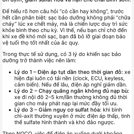
Để hiểu rõ hơn câu hỏi “có cần hay không”, trước
hết cần phân biệt: sạc bảo dưỡng không phải “chữa
cháy” lúc xe chết máy, mà là chiến lược duy trì sức
khỏe bình theo chu kỳ. Vì thế, nếu bạn chỉ chờ đến
khi xe đề khó mới sạc, bạn đã bỏ lỡ giai đoạn bảo
vệ tuổi thọ tốt nhất của ắc quy.
Trong thực tế sử dụng, có 3 lý do khiến sạc bảo
dưỡng trở thành việc nên làm:
Lý do 1 – Điện áp tụt dần theo thời gian đỗ:
xe
hiện đại luôn có tải nền (clock, ECU, keyless,
cảm biến). Nếu để lâu, điện áp nghỉ giảm dần.
Lý do 2 – Chạy quãng ngắn không đủ nạp bù:
xe đi nội đô 2–5 km/lần thường không đủ thời
gian cho máy phát nạp lại mức đầy tối ưu.
Lý do 3 – Giảm nguy cơ sulfat hóa:
khi bình
chì-axit thường xuyên ở mức điện áp thấp, tinh
thể sulfate hình thành và khó đảo ngược.
Theo NOCO, việc để điện áp xuống dưới khoảng