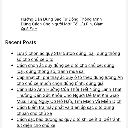
Hướng Dẫn Dùng Sạc Tự Động Thông Minh
Đúng Cách Cho Người Mới: Tối Ưu Pin, Giảm
Quá Sạc
Recent Posts
Lưu ý chọn ắc quy Start/Stop đúng loại, đúng thông
số cho chủ xe ô tô
Cách chọn ắc quy đúng xe ô tô cho chủ xe: đúng
loại, đúng thông số, tránh mua sai
Cập nhật chi phí thay ắc quy ô tô theo dung lượng Ah
cho chủ xe muốn chọn đúng bình, đúng giá
Cảnh Báo Ảnh Hưởng Của Thời Tiết Nóng Lạnh Thất
Thường Đến Sức Khỏe Cho Người Dễ Mệt Khi Giao
Mùa: Tăng Nguy Cơ Hô Hấp, Tim Mạch Và Miễn Dịch
Cách kiểm tra máy phát và điện áp sạc ô tô đúng
chuẩn cho chủ xe
Cách sạc bảo dưỡng ắc quy ô tô khi xe ít đi để tránh
tụt điện cho chủ xe