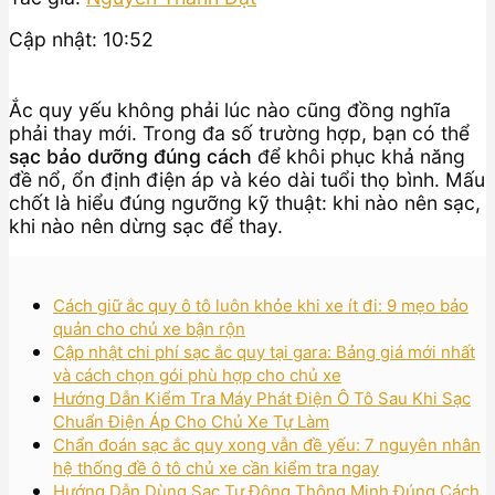
Cập nhật: 10:52
Ắc quy yếu không phải lúc nào cũng đồng nghĩa
phải thay mới. Trong đa số trường hợp, bạn có thể
sạc bảo dưỡng đúng cách
để khôi phục khả năng
đề nổ, ổn định điện áp và kéo dài tuổi thọ bình. Mấu
chốt là hiểu đúng ngưỡng kỹ thuật: khi nào nên sạc,
khi nào nên dừng sạc để thay.
Cách giữ ắc quy ô tô luôn khỏe khi xe ít đi: 9 mẹo bảo
quản cho chủ xe bận rộn
Cập nhật chi phí sạc ắc quy tại gara: Bảng giá mới nhất
và cách chọn gói phù hợp cho chủ xe
Hướng Dẫn Kiểm Tra Máy Phát Điện Ô Tô Sau Khi Sạc
Chuẩn Điện Áp Cho Chủ Xe Tự Làm
Chẩn đoán sạc ắc quy xong vẫn đề yếu: 7 nguyên nhân
hệ thống đề ô tô chủ xe cần kiểm tra ngay
Hướng Dẫn Dùng Sạc Tự Động Thông Minh Đúng Cách