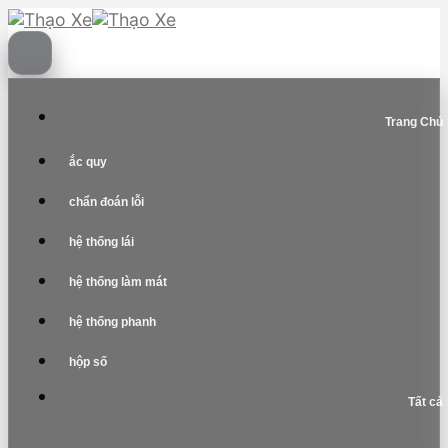
Skip
to
content
Trang Chủ
ắc quy
chẩn đoán lỗi
hệ thống lái
hệ thống làm mát
hệ thống phanh
hộp số
Tất cả