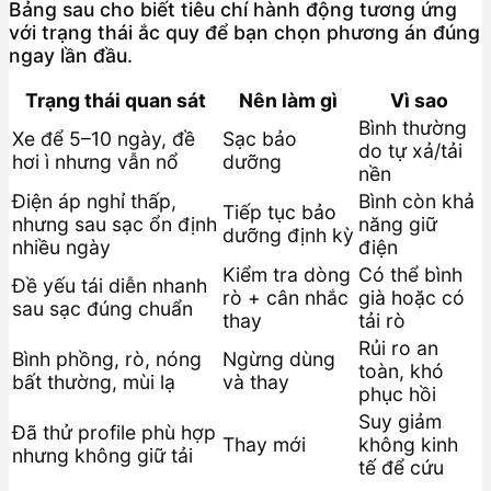
Bảng sau cho biết tiêu chí hành động tương ứng
với trạng thái ắc quy để bạn chọn phương án đúng
ngay lần đầu.
Trạng thái quan sát
Nên làm gì
Vì sao
Bình thường
Xe để 5–10 ngày, đề
Sạc bảo
do tự xả/tải
hơi ì nhưng vẫn nổ
dưỡng
nền
Điện áp nghỉ thấp,
Bình còn khả
Tiếp tục bảo
nhưng sau sạc ổn định
năng giữ
dưỡng định kỳ
nhiều ngày
điện
Kiểm tra dòng
Có thể bình
Đề yếu tái diễn nhanh
rò + cân nhắc
già hoặc có
sau sạc đúng chuẩn
thay
tải rò
Rủi ro an
Bình phồng, rò, nóng
Ngừng dùng
toàn, khó
bất thường, mùi lạ
và thay
phục hồi
Suy giảm
Đã thử profile phù hợp
Thay mới
không kinh
nhưng không giữ tải
tế để cứu