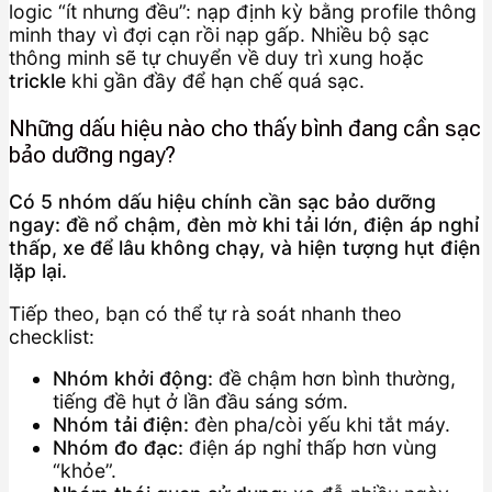
logic “ít nhưng đều”: nạp định kỳ bằng profile thông
minh thay vì đợi cạn rồi nạp gấp. Nhiều bộ sạc
thông minh sẽ tự chuyển về duy trì xung hoặc
trickle
khi gần đầy để hạn chế quá sạc.
Những dấu hiệu nào cho thấy bình đang cần sạc
bảo dưỡng ngay?
Có 5 nhóm dấu hiệu chính cần sạc bảo dưỡng
ngay: đề nổ chậm, đèn mờ khi tải lớn, điện áp nghỉ
thấp, xe để lâu không chạy, và hiện tượng hụt điện
lặp lại.
Tiếp theo, bạn có thể tự rà soát nhanh theo
checklist:
Nhóm khởi động:
đề chậm hơn bình thường,
tiếng đề hụt ở lần đầu sáng sớm.
Nhóm tải điện:
đèn pha/còi yếu khi tắt máy.
Nhóm đo đạc:
điện áp nghỉ thấp hơn vùng
“khỏe”.