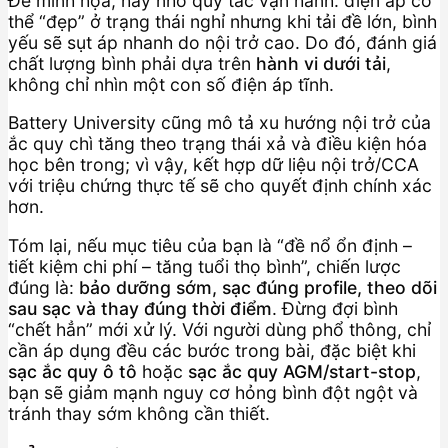
Để minh họa, hãy nhớ quy tắc vận hành: điện áp có
thể “đẹp” ở trạng thái nghỉ nhưng khi tải đề lớn, bình
yếu sẽ sụt áp nhanh do nội trở cao. Do đó, đánh giá
chất lượng bình phải dựa trên
hành vi dưới tải
,
không chỉ nhìn một con số điện áp tĩnh.
Battery University cũng mô tả xu hướng nội trở của
ắc quy chì tăng theo trạng thái xả và điều kiện hóa
học bên trong; vì vậy, kết hợp dữ liệu nội trở/CCA
với triệu chứng thực tế sẽ cho quyết định chính xác
hơn.
Tóm lại, nếu mục tiêu của bạn là “đề nổ ổn định –
tiết kiệm chi phí – tăng tuổi thọ bình”, chiến lược
đúng là:
bảo dưỡng sớm, sạc đúng profile, theo dõi
sau sạc và thay đúng thời điểm
. Đừng đợi bình
“chết hẳn” mới xử lý. Với người dùng phổ thông, chỉ
cần áp dụng đều các bước trong bài, đặc biệt khi
sạc ắc quy ô tô
hoặc
sạc ắc quy AGM/start-stop
,
bạn sẽ giảm mạnh nguy cơ hỏng bình đột ngột và
tránh thay sớm không cần thiết.