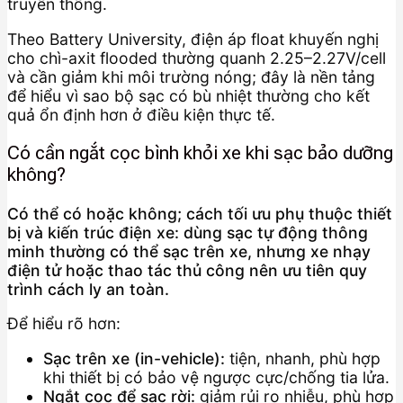
truyền thống.
Theo Battery University, điện áp float khuyến nghị
cho chì-axit flooded thường quanh 2.25–2.27V/cell
và cần giảm khi môi trường nóng; đây là nền tảng
để hiểu vì sao bộ sạc có bù nhiệt thường cho kết
quả ổn định hơn ở điều kiện thực tế.
Có cần ngắt cọc bình khỏi xe khi sạc bảo dưỡng
không?
Có thể có hoặc không; cách tối ưu phụ thuộc thiết
bị và kiến trúc điện xe: dùng sạc tự động thông
minh thường có thể sạc trên xe, nhưng xe nhạy
điện tử hoặc thao tác thủ công nên ưu tiên quy
trình cách ly an toàn.
Để hiểu rõ hơn:
Sạc trên xe (in-vehicle):
tiện, nhanh, phù hợp
khi thiết bị có bảo vệ ngược cực/chống tia lửa.
Ngắt cọc để sạc rời:
giảm rủi ro nhiễu, phù hợp