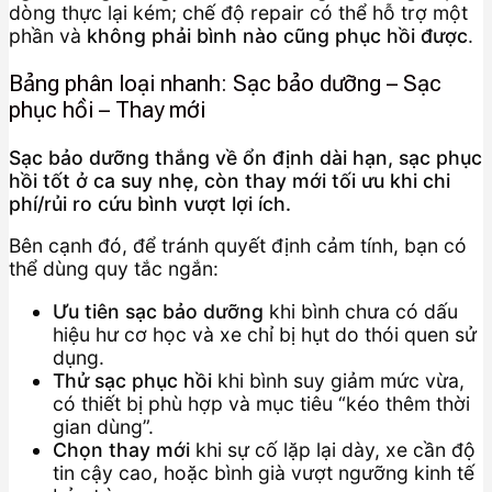
dòng thực lại kém; chế độ repair có thể hỗ trợ một
phần và
không phải bình nào cũng phục hồi được
.
Bảng phân loại nhanh: Sạc bảo dưỡng – Sạc
phục hồi – Thay mới
Sạc bảo dưỡng thắng về ổn định dài hạn, sạc phục
hồi tốt ở ca suy nhẹ, còn thay mới tối ưu khi chi
phí/rủi ro cứu bình vượt lợi ích.
Bên cạnh đó, để tránh quyết định cảm tính, bạn có
thể dùng quy tắc ngắn:
Ưu tiên sạc bảo dưỡng
khi bình chưa có dấu
hiệu hư cơ học và xe chỉ bị hụt do thói quen sử
dụng.
Thử sạc phục hồi
khi bình suy giảm mức vừa,
có thiết bị phù hợp và mục tiêu “kéo thêm thời
gian dùng”.
Chọn thay mới
khi sự cố lặp lại dày, xe cần độ
tin cậy cao, hoặc bình già vượt ngưỡng kinh tế