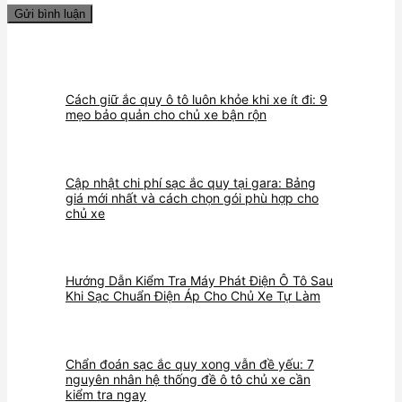
Cách giữ ắc quy ô tô luôn khỏe khi xe ít đi: 9
mẹo bảo quản cho chủ xe bận rộn
Cập nhật chi phí sạc ắc quy tại gara: Bảng
giá mới nhất và cách chọn gói phù hợp cho
chủ xe
Hướng Dẫn Kiểm Tra Máy Phát Điện Ô Tô Sau
Khi Sạc Chuẩn Điện Áp Cho Chủ Xe Tự Làm
Chẩn đoán sạc ắc quy xong vẫn đề yếu: 7
nguyên nhân hệ thống đề ô tô chủ xe cần
kiểm tra ngay