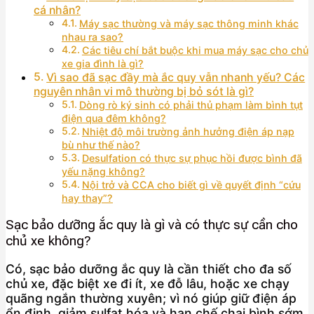
cá nhân?
Máy sạc thường và máy sạc thông minh khác
nhau ra sao?
Các tiêu chí bắt buộc khi mua máy sạc cho chủ
xe gia đình là gì?
Vì sao đã sạc đầy mà ắc quy vẫn nhanh yếu? Các
nguyên nhân vi mô thường bị bỏ sót là gì?
Dòng rò ký sinh có phải thủ phạm làm bình tụt
điện qua đêm không?
Nhiệt độ môi trường ảnh hưởng điện áp nạp
bù như thế nào?
Desulfation có thực sự phục hồi được bình đã
yếu nặng không?
Nội trở và CCA cho biết gì về quyết định “cứu
hay thay”?
Sạc bảo dưỡng ắc quy là gì và có thực sự cần cho
chủ xe không?
Có, sạc bảo dưỡng ắc quy là cần thiết cho đa số
chủ xe, đặc biệt xe đi ít, xe đỗ lâu, hoặc xe chạy
quãng ngắn thường xuyên; vì nó giúp giữ điện áp
ổn định, giảm sulfat hóa và hạn chế chai bình sớm.