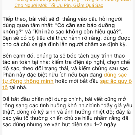
Cho Người Mới: Tối Ưu Pin, Giảm Quá Sạc
Tiếp theo, bài viết sẽ đi thẳng vào câu hỏi người
dùng quan tâm nhất:
“Có cần sạc bảo dưỡng
không?”
và
“Khi nào sạc không còn hiệu quả?”
.
Bạn sẽ có bộ tiêu chí thực hành rõ ràng, dùng được
cho cả chủ xe gia đình lẫn người chăm xe định kỳ.
Bên cạnh đó, chúng ta sẽ bóc tách quy trình thao
tác an toàn tại nhà: kiểm tra điện áp nghỉ, chọn chế
độ sạc, theo dõi trạng thái, và kiểm chứng sau sạc.
Phần này đặc biệt hữu ích nếu bạn đang
dùng sạc
tự động thông minh
hoặc mới bắt đầu
sạc ắc quy ô
tô
tại nhà.
Để bắt đầu phần nội dung chính, bài viết cũng mở
rộng sang các tình huống khó như bình “đầy giả yếu
thật”, dòng rò ký sinh và ảnh hưởng nhiệt độ; đây là
các yếu tố thường khiến chủ xe hiểu nhầm rằng đã
sạc đúng nhưng xe vẫn hụt điện sau 1–2 ngày.