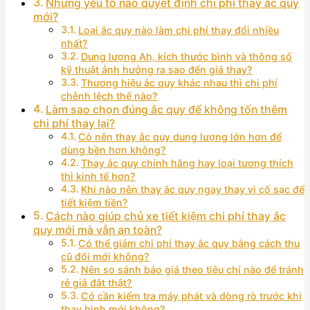
Những yếu tố nào quyết định chi phí thay ắc quy
mới?
Loại ắc quy nào làm chi phí thay đổi nhiều
nhất?
Dung lượng Ah, kích thước bình và thông số
kỹ thuật ảnh hưởng ra sao đến giá thay?
Thương hiệu ắc quy khác nhau thì chi phí
chênh lệch thế nào?
Làm sao chọn đúng ắc quy để không tốn thêm
chi phí thay lại?
Có nên thay ắc quy dung lượng lớn hơn để
dùng bền hơn không?
Thay ắc quy chính hãng hay loại tương thích
thì kinh tế hơn?
Khi nào nên thay ắc quy ngay thay vì cố sạc để
tiết kiệm tiền?
Cách nào giúp chủ xe tiết kiệm chi phí thay ắc
quy mới mà vẫn an toàn?
Có thể giảm chi phí thay ắc quy bằng cách thu
cũ đổi mới không?
Nên so sánh báo giá theo tiêu chí nào để tránh
rẻ giả đắt thật?
Có cần kiểm tra máy phát và dòng rò trước khi
thay bình mới không?