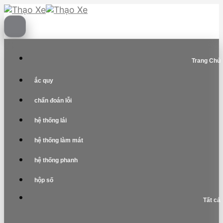
Skip
to
content
Trang Chủ
ắc quy
chẩn đoán lỗi
hệ thống lái
hệ thống làm mát
hệ thống phanh
hộp số
Tất cả