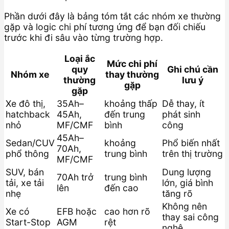
Phần dưới đây là bảng tóm tắt các nhóm xe thường
gặp và logic chi phí tương ứng để bạn đối chiếu
trước khi đi sâu vào từng trường hợp.
Loại ắc
Mức chi phí
quy
Ghi chú cần
Nhóm xe
thay thường
thường
lưu ý
gặp
gặp
Xe đô thị,
35Ah–
khoảng thấp
Dễ thay, ít
hatchback
45Ah,
đến trung
phát sinh
nhỏ
MF/CMF
bình
công
45Ah–
Sedan/CUV
khoảng
Phổ biến nhất
70Ah,
phổ thông
trung bình
trên thị trường
MF/CMF
SUV, bán
Dung lượng
70Ah trở
trung bình
tải, xe tải
lớn, giá bình
lên
đến cao
nhẹ
tăng rõ
Không nên
Xe có
EFB hoặc
cao hơn rõ
thay sai công
Start-Stop
AGM
rệt
nghệ