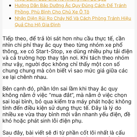
Hướng Dẫn Bảo Dưỡng Ắc Quy Đúng Cách Để Tránh
Phồng, Phù Bình Cho Chủ Xe Ô Tô
Nhận Diện Rủi Ro Cháy Nổ Và Cách Phòng Tránh Hiệu
Quả Cho Hộ Gia Đình
Tiếp theo, để trả lời sát hơn nhu cầu thực tế, cần
nhìn chi phí thay ắc quy theo từng nhóm xe phổ
thông, xe có Start-Stop, xe dùng nhiều phụ tải điện
và cả trường hợp thay tận nơi. Khi tách theo nhóm
như vậy, người đọc không chỉ thấy một con số
chung chung mà còn biết vì sao mức giá giữa các
xe lại chênh nhau.
Bên cạnh đó, phần lớn sai lầm khi thay ắc quy
không nằm ở việc “mua đắt”, mà nằm ở việc chọn
sai loại bình, bỏ qua kiểm tra máy phát hoặc không
tính đến điều kiện sử dụng thực tế. Đây là lý do
nhiều xe vừa thay bình mới vẫn nhanh yếu điện, đề
khó hoặc phát sinh lỗi điện phụ.
Sau đây, bài viết sẽ đi từ phần cốt lõi nhất là cấu