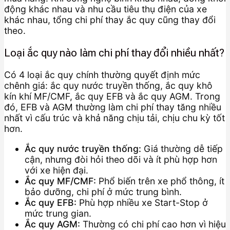
động khác nhau và nhu cầu tiêu thụ điện của xe
khác nhau, tổng chi phí thay ắc quy cũng thay đổi
theo.
Loại ắc quy nào làm chi phí thay đổi nhiều nhất?
Có 4 loại ắc quy chính thường quyết định mức
chênh giá: ắc quy nước truyền thống, ắc quy khô
kín khí MF/CMF, ắc quy EFB và ắc quy AGM. Trong
đó, EFB và AGM thường làm chi phí thay tăng nhiều
nhất vì cấu trúc và khả năng chịu tải, chịu chu kỳ tốt
hơn.
Ắc quy nước truyền thống:
Giá thường dễ tiếp
cận, nhưng đòi hỏi theo dõi và ít phù hợp hơn
với xe hiện đại.
Ắc quy MF/CMF:
Phổ biến trên xe phổ thông, ít
bảo dưỡng, chi phí ở mức trung bình.
Ắc quy EFB:
Phù hợp nhiều xe Start-Stop ở
mức trung gian.
Ắc quy AGM:
Thường có chi phí cao hơn vì hiệu