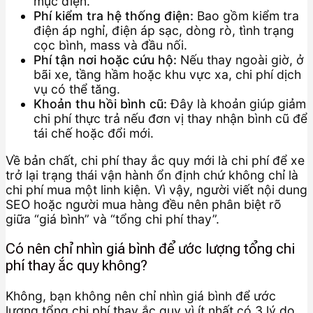
mục điện.
Phí kiểm tra hệ thống điện:
Bao gồm kiểm tra
điện áp nghỉ, điện áp sạc, dòng rò, tình trạng
cọc bình, mass và đầu nối.
Phí tận nơi hoặc cứu hộ:
Nếu thay ngoài giờ, ở
bãi xe, tầng hầm hoặc khu vực xa, chi phí dịch
vụ có thể tăng.
Khoản thu hồi bình cũ:
Đây là khoản giúp giảm
chi phí thực trả nếu đơn vị thay nhận bình cũ để
tái chế hoặc đổi mới.
Về bản chất, chi phí thay ắc quy mới là chi phí để xe
trở lại trạng thái vận hành ổn định chứ không chỉ là
chi phí mua một linh kiện. Vì vậy, người viết nội dung
SEO hoặc người mua hàng đều nên phân biệt rõ
giữa “giá bình” và “tổng chi phí thay”.
Có nên chỉ nhìn giá bình để ước lượng tổng chi
phí thay ắc quy không?
Không, bạn không nên chỉ nhìn giá bình để ước
lượng tổng chi phí thay ắc quy vì ít nhất có 3 lý do.