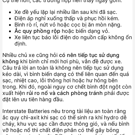
Cụ thể hơn, các trường hợp nên thay ngay gồm:
Xe đề yếu lặp lại nhiều lần sau khi đã sạc.
Điện áp nghỉ xuống thấp và phục hồi kém.
Bình rò rỉ, nứt vỏ hoặc cọc bị ăn mòn nặng.
Ắc quy phồng rộp
hoặc biến dạng vỏ.
Xe liên tục báo lỗi điện do nguồn cấp không ổn
định.
Nhiều chủ xe cũng hỏi
có nên tiếp tục sử dụng
không
khi bình chỉ mới hơi phù, vẫn đề được xe.
Câu trả lời an toàn là không nên tiếp tục sử dụng
kéo dài, vì bình biến dạng có thể liên quan đến quá
sạc, nhiệt cao, lỗi thông hơi hoặc hư hỏng bên
trong. Khi đó, ngoài nguy cơ chết bình đột ngột còn
xuất hiện
rủi ro nổ và cách phòng tránh
phải được
đặt lên ưu tiên hàng đầu.
Interstate Batteries nêu trong tài liệu an toàn rằng
ắc quy chì-axit khi sạc có thể sinh ra khí hydro dễ
cháy, khu vực sạc cần được thông gió, và nếu bình
vỡ hoặc nổ thì chất điện phân có thể gây bỏng