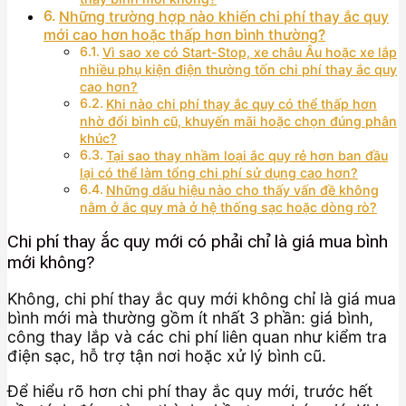
Những trường hợp nào khiến chi phí thay ắc quy
mới cao hơn hoặc thấp hơn bình thường?
Vì sao xe có Start-Stop, xe châu Âu hoặc xe lắp
nhiều phụ kiện điện thường tốn chi phí thay ắc quy
cao hơn?
Khi nào chi phí thay ắc quy có thể thấp hơn
nhờ đổi bình cũ, khuyến mãi hoặc chọn đúng phân
khúc?
Tại sao thay nhầm loại ắc quy rẻ hơn ban đầu
lại có thể làm tổng chi phí sử dụng cao hơn?
Những dấu hiệu nào cho thấy vấn đề không
nằm ở ắc quy mà ở hệ thống sạc hoặc dòng rò?
Chi phí thay ắc quy mới có phải chỉ là giá mua bình
mới không?
Không, chi phí thay ắc quy mới không chỉ là giá mua
bình mới mà thường gồm ít nhất 3 phần: giá bình,
công thay lắp và các chi phí liên quan như kiểm tra
điện sạc, hỗ trợ tận nơi hoặc xử lý bình cũ.
Để hiểu rõ hơn chi phí thay ắc quy mới, trước hết