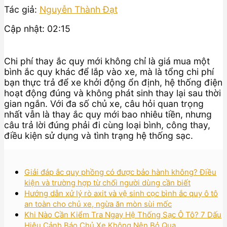
Tác giả:
Nguyễn Thành Đạt
Cập nhật: 02:15
Chi phí thay ắc quy mới không chỉ là giá mua một
bình ắc quy khác để lắp vào xe, mà là tổng chi phí
bạn thực trả để xe khởi động ổn định, hệ thống điện
hoạt động đúng và không phát sinh thay lại sau thời
gian ngắn. Với đa số chủ xe, câu hỏi quan trọng
nhất vẫn là thay ắc quy mới bao nhiêu tiền, nhưng
câu trả lời đúng phải đi cùng loại bình, công thay,
điều kiện sử dụng và tình trạng hệ thống sạc.
Giải đáp ắc quy phồng có được bảo hành không? Điều
kiện và trường hợp từ chối người dùng cần biết
Hướng dẫn xử lý rò axit và vệ sinh cọc bình ắc quy ô tô
an toàn cho chủ xe, ngừa ăn mòn sùi mốc
Khi Nào Cần Kiểm Tra Ngay Hệ Thống Sạc Ô Tô? 7 Dấu
Hiệu Cảnh Báo Chủ Xe Không Nên Bỏ Qua