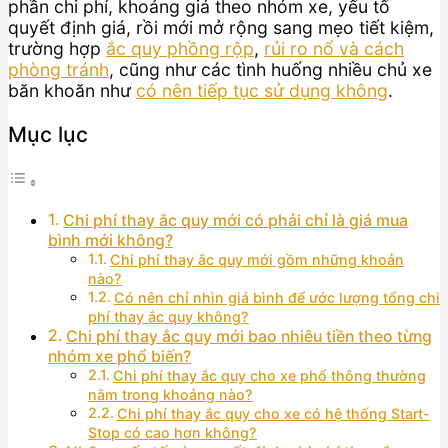
phần chi phí, khoảng giá theo nhóm xe, yếu tố
quyết định giá, rồi mới mở rộng sang mẹo tiết kiệm,
trường hợp
ắc quy phồng rộp
,
rủi ro nổ và cách
phòng tránh
, cũng như các tình huống nhiều chủ xe
băn khoăn như
có nên tiếp tục sử dụng không
.
Mục lục
Chi phí thay ắc quy mới có phải chỉ là giá mua
bình mới không?
Chi phí thay ắc quy mới gồm những khoản
nào?
Có nên chỉ nhìn giá bình để ước lượng tổng chi
phí thay ắc quy không?
Chi phí thay ắc quy mới bao nhiêu tiền theo từng
nhóm xe phổ biến?
Chi phí thay ắc quy cho xe phổ thông thường
nằm trong khoảng nào?
Chi phí thay ắc quy cho xe có hệ thống Start-
Stop có cao hơn không?