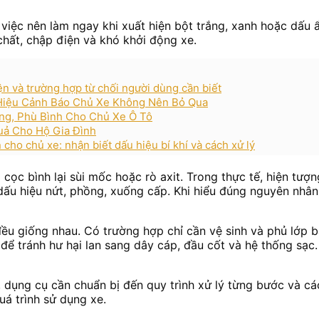
à việc nên làm ngay khi xuất hiện bột trắng, xanh hoặc dấu 
hất, chập điện và khó khởi động xe.
n và trường hợp từ chối người dùng cần biết
 Hiệu Cảnh Báo Chủ Xe Không Nên Bỏ Qua
g, Phù Bình Cho Chủ Xe Ô Tô
uả Cho Hộ Gia Đình
cho chủ xe: nhận biết dấu hiệu bí khí và cách xử lý
 cọc bình lại sùi mốc hoặc rò axit. Trong thực tế, hiện tượ
 dấu hiệu nứt, phồng, xuống cấp. Khi hiểu đúng nguyên nhân,
ều giống nhau. Có trường hợp chỉ cần vệ sinh và phủ lớp 
để tránh hư hại lan sang dây cáp, đầu cốt và hệ thống sạc
n, dụng cụ cần chuẩn bị đến quy trình xử lý từng bước và c
uá trình sử dụng xe.