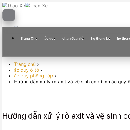
Skip
to
content
Trang Chủ
ắc quy
chẩn đoán lỗi
hệ thống lái
hệ thốn
Trang chủ
›
ắc quy ô tô
›
ắc quy phồng rộp
›
Hướng dẫn xử lý rò axit và vệ sinh cọc bình ắc quy 
Hướng dẫn xử lý rò axit và vệ sinh 