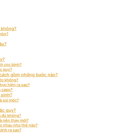
m không?
 mòn?
đâu?
uy?
ch cọc bình?
ắc quy?
ng cách gồm những bước nào?
ước không?
hực hiện ra sao?
p capo?
 sinh?
à sùi mốc?
 ắc quy?
là đủ không?
à nên thay mới?
ác nhau như thế nào?
bình ra sao?