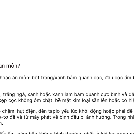
 ăn mòn?
t hoặc ăn mòn: bột trắng/xanh bám quanh cọc, đầu cọc ẩm 
g, trắng ngà, xanh hoặc xanh lam bám quanh cực bình và đầu
 kẹp cọc không ôm chặt, bề mặt kim loại sần lên hoặc có hi
ề chậm, hụt điện, đèn taplo yếu lúc khởi động hoặc phải đề
ô-tơ đề và từ máy phát về bình đều bị ảnh hưởng. Trong nh
m.
u ẩm, bám bẩn không bình thường, nhất là khi lau xong một 