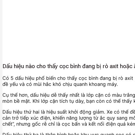
Dấu hiệu nào cho thấy cọc bình đang bị rò axit hoặc
Có 5 dấu hiệu phổ biến cho thấy cọc bình đang bị rò axi
đề yếu và có mùi hắc khó chịu quanh khoang máy.
Cụ thể hơn, dấu hiệu dễ thấy nhất là lớp cặn có màu trắn
mòn bề mặt. Khi lớp cặn tích tụ dày, bạn còn có thể thấy
Dấu hiệu thứ hai là hiệu suất khởi động giảm. Xe có thể đ
cản trở tiếp xúc điện, khiến năng lượng từ ắc quy sang m
chết”, nhưng gốc rễ chỉ là cọc bẩn và kết nối điện quá ké
Dấu hiệu thứ ba là thân bình hoặc khu vực quanh cọc có dấ