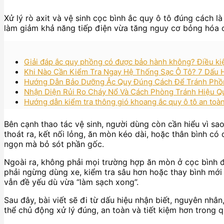
Xử lý rò axit và vệ sinh cọc bình ắc quy ô tô đúng cách l
làm giảm khả năng tiếp điện vừa tăng nguy cơ bỏng hóa c
Giải đáp ắc quy phồng có được bảo hành không? Điều kiệ
Khi Nào Cần Kiểm Tra Ngay Hệ Thống Sạc Ô Tô? 7 Dấu
Hướng Dẫn Bảo Dưỡng Ắc Quy Đúng Cách Để Tránh Phồn
Nhận Diện Rủi Ro Cháy Nổ Và Cách Phòng Tránh Hiệu Q
Hướng dẫn kiểm tra thông gió khoang ắc quy ô tô an toàn 
Bên cạnh thao tác vệ sinh, người dùng còn cần hiểu vì sao
thoát ra, kết nối lỏng, ăn mòn kéo dài, hoặc thân bình có
ngọn mà bỏ sót phần gốc.
Ngoài ra, không phải mọi trường hợp ăn mòn ở cọc bình đ
phải ngừng dùng xe, kiểm tra sâu hơn hoặc thay bình mới 
vẫn đề yếu dù vừa “làm sạch xong”.
Sau đây, bài viết sẽ đi từ dấu hiệu nhận biết, nguyên nhâ
thể chủ động xử lý đúng, an toàn và tiết kiệm hơn trong q