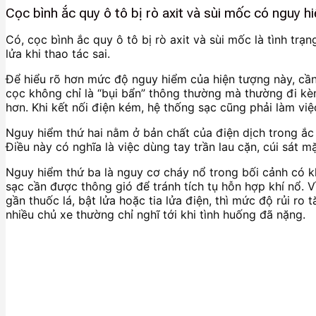
Cọc bình ắc quy ô tô bị rò axit và sùi mốc có nguy 
Có, cọc bình ắc quy ô tô bị rò axit và sùi mốc là tình tr
lửa khi thao tác sai.
Để hiểu rõ hơn mức độ nguy hiểm của hiện tượng này, cần
cọc không chỉ là “bụi bẩn” thông thường mà thường đi kè
hơn. Khi kết nối điện kém, hệ thống sạc cũng phải làm việ
Nguy hiểm thứ hai nằm ở bản chất của điện dịch trong ắc 
Điều này có nghĩa là việc dùng tay trần lau cặn, cúi sát 
Nguy hiểm thứ ba là nguy cơ cháy nổ trong bối cảnh có khí
sạc cần được thông gió để tránh tích tụ hỗn hợp khí nổ. 
gần thuốc lá, bật lửa hoặc tia lửa điện, thì mức độ rủi ro 
nhiều chủ xe thường chỉ nghĩ tới khi tình huống đã nặng.