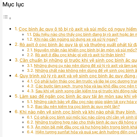
Mục lục
Cọc bình ắc quy ô tô bị rò axit và sùi mốc có nguy hiể
Dấu hiệu nào cho thấy cọc bình đang bị rò axit hoặc ăn
Khi nào cần ngừng sử dụng xe và xử lý ngay?
Rò axit ở cọc bình ắc quy là gì và thường xuất phát từ 
Nguyên nhân nào khiến cọc bình bị ăn mòn và sùi mốc?
Rò axit ở đầu cọc khác gì với rò axit từ thân bình?
Cần chuẩn bị những gì trước khi vệ sinh cọc bình ắc q
Những dụng cụ nào nên dùng để xử lý rò axit và làm sạ
Những chất nào không nên dùng để vệ sinh cọc bình 
Quy trình xử lý rò axit và vệ sinh cọc bình ắc quy đú
Có phải luôn tháo cọc âm trước và lắp lại cọc dương tr
Các bước làm sạch, trung hòa và lau khô đầu cọc nên t
Sau khi vệ sinh xong cần kiểm tra gì trước khi đóng nắ
Làm sao để ngăn cọc bình ắc quy tái ăn mòn sau khi vệ
Những cách bảo vệ đầu cọc nào giúp giảm tái oxy hóa v
Bao lâu nên kiểm tra cọc bình ắc quy một lần?
Khi nào nên vệ sinh cọc bình và khi nào phải thay bình
Có phải cọc bình sùi mốc lúc nào cũng chỉ cần vệ sinh 
Những trường hợp nào cho thấy bình ắc quy đã hỏng v
Ăn mòn bề mặt đầu cọc và hư hỏng bên trong bình kh
Hiện tượng sunfat hóa và quá sạc ảnh hưởng đến cọc 