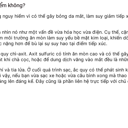
hiểm không?
ạng nguy hiểm vì có thể gây bỏng da mắt, làm suy giảm tiếp x
 nhìn nó như một vấn đề vừa hóa học vừa điện. Cụ thể, cặ
m môi trường ăn mòn làm suy yếu bề mặt kim loại, khiến d
c nặng hơn để bù lại sự suy hao tại điểm tiếp xúc.
quy chì-axit. Axit sulfuric có tính ăn mòn cao và có thể g
mặt khi chà cọc, hoặc để dung dịch văng vào mắt đều là nhữ
 và tia lửa. Ở cuối quá trình sạc, ắc quy có thể phát sinh 
Vì vậy, nếu bạn vừa sạc xe hoặc vừa câu bình xong mà thao 
tăng lên đáng kể. Đây cũng là phần liên hệ trực tiếp với chủ 