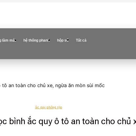
g làm mát
hệ thống phanh
hộp số
Tất cả
ô tô an toàn cho chủ xe, ngừa ăn mòn sùi mốc
ắc quy phồng rộp
cọc bình ắc quy ô tô an toàn cho ch