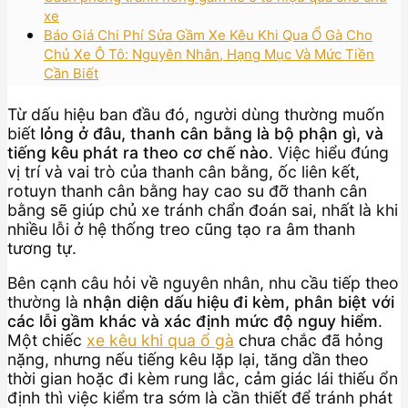
xe
Báo Giá Chi Phí Sửa Gầm Xe Kêu Khi Qua Ổ Gà Cho
Chủ Xe Ô Tô: Nguyên Nhân, Hạng Mục Và Mức Tiền
Cần Biết
Từ dấu hiệu ban đầu đó, người dùng thường muốn
biết
lỏng ở đâu, thanh cân bằng là bộ phận gì, và
tiếng kêu phát ra theo cơ chế nào
. Việc hiểu đúng
vị trí và vai trò của thanh cân bằng, ốc liên kết,
rotuyn thanh cân bằng hay cao su đỡ thanh cân
bằng sẽ giúp chủ xe tránh chẩn đoán sai, nhất là khi
nhiều lỗi ở hệ thống treo cũng tạo ra âm thanh
tương tự.
Bên cạnh câu hỏi về nguyên nhân, nhu cầu tiếp theo
thường là
nhận diện dấu hiệu đi kèm, phân biệt với
các lỗi gầm khác và xác định mức độ nguy hiểm
.
Một chiếc
xe kêu khi qua ổ gà
chưa chắc đã hỏng
nặng, nhưng nếu tiếng kêu lặp lại, tăng dần theo
thời gian hoặc đi kèm rung lắc, cảm giác lái thiếu ổn
định thì việc kiểm tra sớm là cần thiết để tránh phát