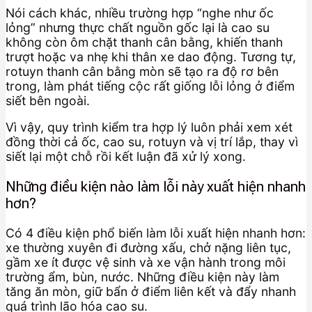
Nói cách khác, nhiều trường hợp “nghe như ốc
lỏng” nhưng thực chất nguồn gốc lại là cao su
không còn ôm chặt thanh cân bằng, khiến thanh
trượt hoặc va nhẹ khi thân xe dao động. Tương tự,
rotuyn thanh cân bằng mòn sẽ tạo ra độ rơ bên
trong, làm phát tiếng cộc rất giống lỗi lỏng ở điểm
siết bên ngoài.
Vì vậy, quy trình kiểm tra hợp lý luôn phải xem xét
đồng thời cả ốc, cao su, rotuyn và vị trí lắp, thay vì
siết lại một chỗ rồi kết luận đã xử lý xong.
Những điều kiện nào làm lỗi này xuất hiện nhanh
hơn?
Có 4 điều kiện phổ biến làm lỗi xuất hiện nhanh hơn:
xe thường xuyên đi đường xấu, chở nặng liên tục,
gầm xe ít được vệ sinh và xe vận hành trong môi
trường ẩm, bùn, nước. Những điều kiện này làm
tăng ăn mòn, giữ bẩn ở điểm liên kết và đẩy nhanh
quá trình lão hóa cao su.