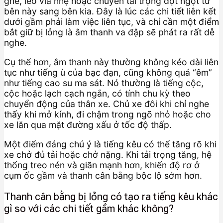
ghề, leo vỉa nhẹ hoặc chuyển tải trọng đột ngột từ
bên này sang bên kia. Đây là lúc các chi tiết liên kết
dưới gầm phải làm việc liên tục, và chỉ cần một điểm
bắt giữ bị lỏng là âm thanh va đập sẽ phát ra rất dễ
nghe.
Cụ thể hơn, âm thanh này thường không kéo dài liên
tục như tiếng ù của bạc đạn, cũng không quá “êm”
như tiếng cao su ma sát. Nó thường là tiếng cộc,
cộc hoặc lạch cạch ngắn, có tính chu kỳ theo
chuyển động của thân xe. Chủ xe đôi khi chỉ nghe
thấy khi mở kính, đi chậm trong ngõ nhỏ hoặc cho
xe lăn qua mặt đường xấu ở tốc độ thấp.
Một điểm đáng chú ý là tiếng kêu có thể tăng rõ khi
xe chở đủ tải hoặc chở nặng. Khi tải trọng tăng, hệ
thống treo nén và giãn mạnh hơn, khiến độ rơ ở
cụm ốc gầm và thanh cân bằng bộc lộ sớm hơn.
Thanh cân bằng bị lỏng có tạo ra tiếng kêu khác
gì so với các chi tiết gầm khác không?