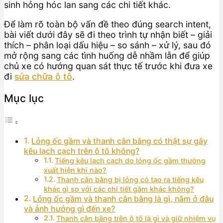
sinh hỏng hóc lan sang các chi tiết khác.
Để làm rõ toàn bộ vấn đề theo đúng search intent,
bài viết dưới đây sẽ đi theo trình tự nhận biết – giải
thích – phân loại dấu hiệu – so sánh – xử lý, sau đó
mở rộng sang các tình huống dễ nhầm lẫn để giúp
chủ xe có hướng quan sát thực tế trước khi đưa xe
đi
sửa chữa ô tô
.
Mục lục
Lỏng ốc gầm và thanh cân bằng có thật sự gây
kêu lạch cạch trên ô tô không?
Tiếng kêu lạch cạch do lỏng ốc gầm thường
xuất hiện khi nào?
Thanh cân bằng bị lỏng có tạo ra tiếng kêu
khác gì so với các chi tiết gầm khác không?
Lỏng ốc gầm và thanh cân bằng là gì, nằm ở đâu
và ảnh hưởng gì đến xe?
Thanh cân bằng trên ô tô là gì và giữ nhiệm vụ