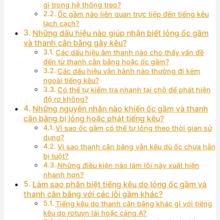
gì trong hệ thống treo?
Ốc gầm nào liên quan trực tiếp đến tiếng kêu
lạch cạch?
Những dấu hiệu nào giúp nhận biết lỏng ốc gầm
và thanh cân bằng gây kêu?
Các dấu hiệu âm thanh nào cho thấy vấn đề
đến từ thanh cân bằng hoặc ốc gầm?
Các dấu hiệu vận hành nào thường đi kèm
ngoài tiếng kêu?
Có thể tự kiểm tra nhanh tại chỗ để phát hiện
độ rơ không?
Những nguyên nhân nào khiến ốc gầm và thanh
cân bằng bị lỏng hoặc phát tiếng kêu?
Vì sao ốc gầm có thể tự lỏng theo thời gian sử
dụng?
Vì sao thanh cân bằng vẫn kêu dù ốc chưa hẳn
bị tuột?
Những điều kiện nào làm lỗi này xuất hiện
nhanh hơn?
Làm sao phân biệt tiếng kêu do lỏng ốc gầm và
thanh cân bằng với các lỗi gầm khác?
Tiếng kêu do thanh cân bằng khác gì với tiếng
kêu do rotuyn lái hoặc càng A?