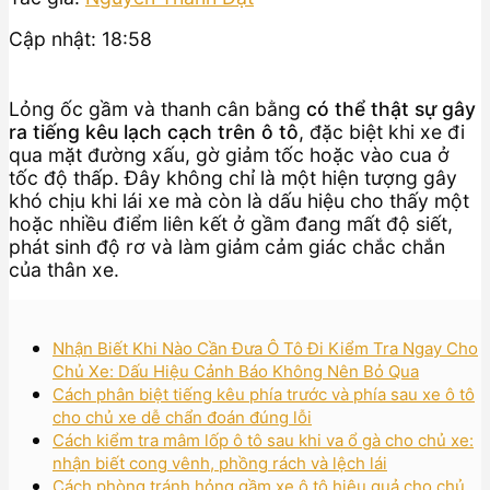
Cập nhật: 18:58
Lỏng ốc gầm và thanh cân bằng
có thể thật sự gây
ra tiếng kêu lạch cạch trên ô tô
, đặc biệt khi xe đi
qua mặt đường xấu, gờ giảm tốc hoặc vào cua ở
tốc độ thấp. Đây không chỉ là một hiện tượng gây
khó chịu khi lái xe mà còn là dấu hiệu cho thấy một
hoặc nhiều điểm liên kết ở gầm đang mất độ siết,
phát sinh độ rơ và làm giảm cảm giác chắc chắn
của thân xe.
Nhận Biết Khi Nào Cần Đưa Ô Tô Đi Kiểm Tra Ngay Cho
Chủ Xe: Dấu Hiệu Cảnh Báo Không Nên Bỏ Qua
Cách phân biệt tiếng kêu phía trước và phía sau xe ô tô
cho chủ xe dễ chẩn đoán đúng lỗi
Cách kiểm tra mâm lốp ô tô sau khi va ổ gà cho chủ xe:
nhận biết cong vênh, phồng rách và lệch lái
Cách phòng tránh hỏng gầm xe ô tô hiệu quả cho chủ