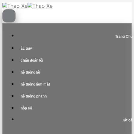
Skip
to
content
Trang Chủ
ắc quy
chẩn đoán lỗi
hệ thống lái
hệ thống làm mát
hệ thống phanh
hộp số
Tất cả