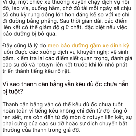
Ví dụ, một chiếc xe thường xuyên chạy dịch vụ nội
đô, leo vỉa, xuống hầm, chở đủ tải mỗi ngày sẽ chịu
số chu kỳ rung động lớn hơn đáng kể so với xe chỉ
đi đường bằng phẳng. Sau thời gian dài, các điểm
liên kết có thể giảm độ giữ chặt, đặc biệt nếu việc
bảo dưỡng bị bỏ qua.
Đây cũng là lý do
mẹo bảo dưỡng gầm xe định kỳ
luôn được các xưởng dịch vụ khuyến nghị: vệ sinh
gầm, kiểm tra lại các điểm siết quan trọng, đánh giá
cao su đỡ và rotuyn liên kết trước khi lỗi nhỏ phát
triển thành tiếng kêu rõ rệt.
Vì sao thanh cân bằng vẫn kêu dù ốc chưa hẳn
bị tuột?
Thanh cân bằng vẫn có thể kêu dù ốc chưa tuột
hoàn toàn vì tiếng kêu không chỉ đến từ độ lỏng ở
ren siết, mà còn đến từ độ mòn ở rotuyn liên kết, sự
chai cứng của cao su đỡ hoặc sự dịch chuyển bất
thường của thanh trong giá đỡ.