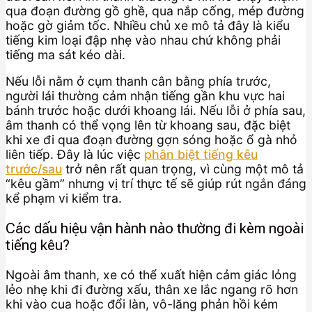
qua đoạn đường gồ ghề, qua nắp cống, mép đường
hoặc gờ giảm tốc. Nhiều chủ xe mô tả đây là kiểu
tiếng kim loại đập nhẹ vào nhau chứ không phải
tiếng ma sát kéo dài.
Nếu lỗi nằm ở cụm thanh cân bằng phía trước,
người lái thường cảm nhận tiếng gần khu vực hai
bánh trước hoặc dưới khoang lái. Nếu lỗi ở phía sau,
âm thanh có thể vọng lên từ khoang sau, đặc biệt
khi xe đi qua đoạn đường gợn sóng hoặc ổ gà nhỏ
liên tiếp. Đây là lúc việc
phân biệt tiếng kêu
trước/sau
trở nên rất quan trọng, vì cùng một mô tả
“kêu gầm” nhưng vị trí thực tế sẽ giúp rút ngắn đáng
kể phạm vi kiểm tra.
Các dấu hiệu vận hành nào thường đi kèm ngoài
tiếng kêu?
Ngoài âm thanh, xe có thể xuất hiện cảm giác lỏng
lẻo nhẹ khi đi đường xấu, thân xe lắc ngang rõ hơn
khi vào cua hoặc đổi làn, vô-lăng phản hồi kém