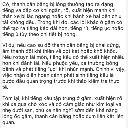
Có, thanh cân bằng bị lỏng thường tạo ra dạng
tiếng va đập cơ khí ngắn, rõ, xuất hiện mạnh khi
thân xe bị lắc ngang hoặc khi bánh xe hai bên chịu
tải không đều. Trong khi đó, các lỗi khác ở gầm có
thể tạo ra tiếng kéo dài hơn, tiếng rít, tiếng ục hoặc
tiếng ù tùy theo chi tiết bị hỏng.
Ví dụ, nếu cao su đỡ thanh cân bằng bị chai cứng,
âm thanh đôi khi thiên về cọt kẹt hoặc khô khốc.
Nếu rotuyn lái mòn, tiếng kêu có thể xuất hiện nhiều
hơn khi đánh lái. Nếu phuộc yếu, xe thường bồng
bềnh và phát tiếng “ục” khi nhún mạnh. Chính vì vậy,
việc nhận diện hoàn cảnh phát sinh tiếng kêu là
bước đầu quan trọng trước khi tháo kiểm tra thực
tế.
Tóm lại, khi tiếng kêu tập trung ở gầm, xuất hiện rõ
khi xe qua chỗ xóc và có cảm giác như kim loại va
nhẹ dưới sàn, chủ xe nên nghĩ sớm đến khả năng
lỏng ốc gầm, thanh cân bằng hoặc cụm liên kết liên
quan.