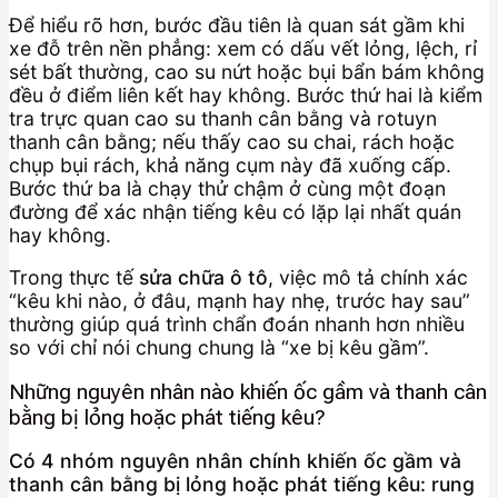
Để hiểu rõ hơn, bước đầu tiên là quan sát gầm khi
xe đỗ trên nền phẳng: xem có dấu vết lỏng, lệch, rỉ
sét bất thường, cao su nứt hoặc bụi bẩn bám không
đều ở điểm liên kết hay không. Bước thứ hai là kiểm
tra trực quan cao su thanh cân bằng và rotuyn
thanh cân bằng; nếu thấy cao su chai, rách hoặc
chụp bụi rách, khả năng cụm này đã xuống cấp.
Bước thứ ba là chạy thử chậm ở cùng một đoạn
đường để xác nhận tiếng kêu có lặp lại nhất quán
hay không.
Trong thực tế
sửa chữa ô tô
, việc mô tả chính xác
“kêu khi nào, ở đâu, mạnh hay nhẹ, trước hay sau”
thường giúp quá trình chẩn đoán nhanh hơn nhiều
so với chỉ nói chung chung là “xe bị kêu gầm”.
Những nguyên nhân nào khiến ốc gầm và thanh cân
bằng bị lỏng hoặc phát tiếng kêu?
Có 4 nhóm nguyên nhân chính khiến ốc gầm và
thanh cân bằng bị lỏng hoặc phát tiếng kêu: rung