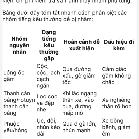
kiệm chi phí kiểm tra và tránh thay nhầm phụ tùng.
Bảng dưới đây tóm tắt nhanh cách phân biệt các
nhóm tiếng kêu thường dễ bị nhầm:
Dạng
Nhóm
tiếng
Hoàn cảnh dễ
Dấu hiệu đi
nguyên
kêu
xuất hiện
kèm
nhân
thường
gặp
Cộc,
Qua đường
Cảm giác
Lỏng ốc
cộc; lạch
xấu, gờ giảm
gầm không
gầm
cạch
tốc
chắc
ngắn
Thanh cân
Khi lắc ngang
Lọc cọc,
bằng/rotuyn
thân xe, vào
Xe nghiêng
va đập
thanh cân
cua, đường
thân rõ hơn
nhẹ
bằng
mấp mô
Ục, dội,
Xe bồng
Phuộc
Qua ổ gà lớn,
nhún kéo
bềnh, giảm
yếu/hỏng
nhún mạnh
dài
êm