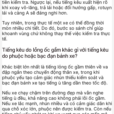
tiên kiểm tra. Ngược lại, nếu tiếng kêu xuất hiện rõ
khi xoay vô-lăng, trả lái hoặc đổi hướng gấp, rotuyn
lái và càng A sẽ đáng nghi hơn.
Tuy nhiên, trong thực tế một xe có thể đồng thời
mòn nhiều chi tiết. Do đó, bước so sánh chỉ giúp
khoanh vùng chứ không thay thế việc kiểm tra thực
tế.
Tiếng kêu do lỏng ốc gầm khác gì với tiếng kêu
do phuộc hoặc bạc đạn bánh xe?
Khác biệt lớn nhất là tiếng lỏng ốc gầm thiên về va
đập ngắn theo chuyển động thân xe, trong khi
phuộc yếu tạo cảm giác nhún thiếu kiểm soát và
bạc đạn bánh xe tạo tiếng ù tăng dần theo tốc độ.
Nếu xe chạy chậm trên đường đẹp mà vẫn nghe
tiếng ù đều, khả năng cao không phải lỗi ốc gầm.
Nếu xe lắc mạnh, nhún nhiều và có cảm giác dằn khi
qua chỗ xóc lớn, phuộc nên được kiểm tra. Còn nếu