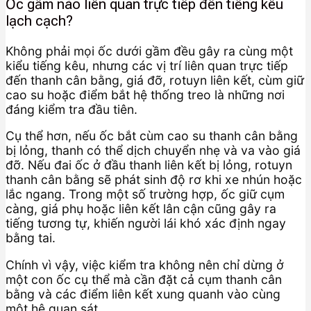
Ốc gầm nào liên quan trực tiếp đến tiếng kêu
lạch cạch?
Không phải mọi ốc dưới gầm đều gây ra cùng một
kiểu tiếng kêu, nhưng các vị trí liên quan trực tiếp
đến thanh cân bằng, giá đỡ, rotuyn liên kết, cùm giữ
cao su hoặc điểm bắt hệ thống treo là những nơi
đáng kiểm tra đầu tiên.
Cụ thể hơn, nếu ốc bắt cùm cao su thanh cân bằng
bị lỏng, thanh có thể dịch chuyển nhẹ và va vào giá
đỡ. Nếu đai ốc ở đầu thanh liên kết bị lỏng, rotuyn
thanh cân bằng sẽ phát sinh độ rơ khi xe nhún hoặc
lắc ngang. Trong một số trường hợp, ốc giữ cụm
càng, giá phụ hoặc liên kết lân cận cũng gây ra
tiếng tương tự, khiến người lái khó xác định ngay
bằng tai.
Chính vì vậy, việc kiểm tra không nên chỉ dừng ở
một con ốc cụ thể mà cần đặt cả cụm thanh cân
bằng và các điểm liên kết xung quanh vào cùng
một hệ quan sát.