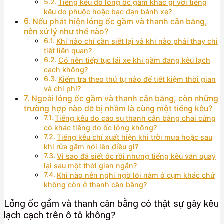
Tiếng kêu do lỏng ốc gầm khác gì với tiếng
kêu do phuộc hoặc bạc đạn bánh xe?
Nếu phát hiện lỏng ốc gầm và thanh cân bằng,
nên xử lý như thế nào?
Khi nào chỉ cần siết lại và khi nào phải thay chi
tiết liên quan?
Có nên tiếp tục lái xe khi gầm đang kêu lạch
cạch không?
Kiểm tra theo thứ tự nào để tiết kiệm thời gian
và chi phí?
Ngoài lỏng ốc gầm và thanh cân bằng, còn những
trường hợp nào dễ bị nhầm là cùng một tiếng kêu?
Tiếng kêu do cao su thanh cân bằng chai cứng
có khác tiếng do ốc lỏng không?
Tiếng kêu chỉ xuất hiện khi trời mưa hoặc sau
khi rửa gầm nói lên điều gì?
Vì sao đã siết ốc rồi nhưng tiếng kêu vẫn quay
lại sau một thời gian ngắn?
Khi nào nên nghi ngờ lỗi nằm ở cụm khác chứ
không còn ở thanh cân bằng?
Lỏng ốc gầm và thanh cân bằng có thật sự gây kêu
lạch cạch trên ô tô không?