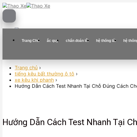
Skip
to
content
Trang Chủ
ắc quy
chẩn đoán lỗi
hệ thống lái
hệ thốn
Trang chủ
›
tiếng kêu bất thường ô tô
›
xe kêu khi phanh
›
Hướng Dẫn Cách Test Nhanh Tại Chỗ Đúng Cách Ch
Hướng Dẫn Cách Test Nhanh Tại C