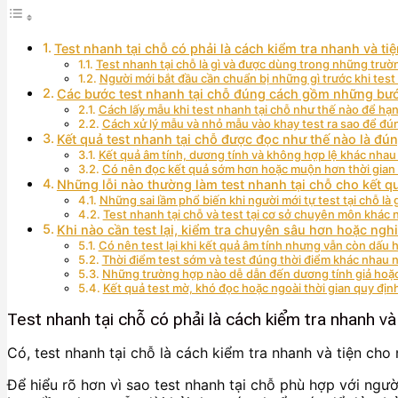
Test nhanh tại chỗ có phải là cách kiểm tra nhanh và t
Test nhanh tại chỗ là gì và được dùng trong những trư
Người mới bắt đầu cần chuẩn bị những gì trước khi test
Các bước test nhanh tại chỗ đúng cách gồm những bư
Cách lấy mẫu khi test nhanh tại chỗ như thế nào để hạn
Cách xử lý mẫu và nhỏ mẫu vào khay test ra sao để đú
Kết quả test nhanh tại chỗ được đọc như thế nào là đú
Kết quả âm tính, dương tính và không hợp lệ khác nhau
Có nên đọc kết quả sớm hơn hoặc muộn hơn thời gian
Những lỗi nào thường làm test nhanh tại chỗ cho kết q
Những sai lầm phổ biến khi người mới tự test tại chỗ là 
Test nhanh tại chỗ và test tại cơ sở chuyên môn khác 
Khi nào cần test lại, kiểm tra chuyên sâu hơn hoặc nghi
Có nên test lại khi kết quả âm tính nhưng vẫn còn dấu
Thời điểm test sớm và test đúng thời điểm khác nhau 
Những trường hợp nào dễ dẫn đến dương tính giả hoặc
Kết quả test mờ, khó đọc hoặc ngoài thời gian quy định
Test nhanh tại chỗ có phải là cách kiểm tra nhanh v
Có, test nhanh tại chỗ là cách kiểm tra nhanh và tiện cho
Để hiểu rõ hơn vì sao test nhanh tại chỗ phù hợp với ngư