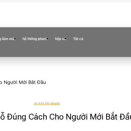
g làm mát
hệ thống phanh
hộp số
Tất cả
o Người Mới Bắt Đầu
xe kêu khi phanh
hỗ Đúng Cách Cho Người Mới Bắt Đầ