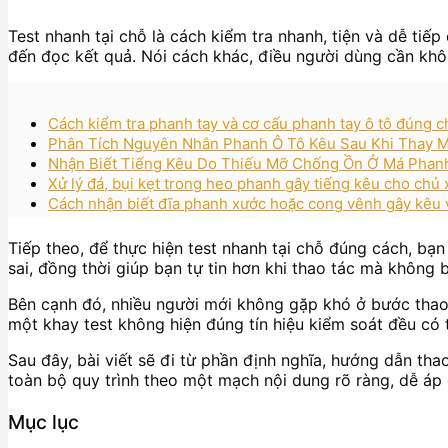
Test nhanh tại chỗ là cách kiểm tra nhanh, tiện và dễ tiế
đến đọc kết quả. Nói cách khác, điều người dùng cần khôn
Cách kiểm tra phanh tay và cơ cấu phanh tay ô tô đúng 
Phân Tích Nguyên Nhân Phanh Ô Tô Kêu Sau Khi Thay 
Nhận Biết Tiếng Kêu Do Thiếu Mỡ Chống Ồn Ở Má Phan
Xử lý đá, bụi kẹt trong heo phanh gây tiếng kêu cho chủ 
Cách nhận biết đĩa phanh xước hoặc cong vênh gây kêu v
Tiếp theo, để thực hiện test nhanh tại chỗ đúng cách, bạ
sai, đồng thời giúp bạn tự tin hơn khi thao tác mà không
Bên cạnh đó, nhiều người mới không gặp khó ở bước thao
một khay test không hiện đúng tín hiệu kiểm soát đều có t
Sau đây, bài viết sẽ đi từ phần định nghĩa, hướng dẫn tha
toàn bộ quy trình theo một mạch nội dung rõ ràng, dễ áp
Mục lục