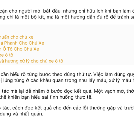
p cận cho người mới bắt đầu, nhưng chỉ hữu ích khi bạn làm 
g chỉ là một bộ kit, mà là một hướng dẫn đủ rõ để tránh sa
chuẩn cho chủ xe
Má Phanh Cho Chủ Xe
h Ô Tô Cho Chủ Xe
xe ô tô
à hướng xử lý cho chủ xe ô tô
n cần hiểu rõ từng bước theo đúng thứ tự. Việc làm đúng qu
 bị lúng túng ở các khâu quan trọng như lấy mẫu, xử lý mẫu
 tác mà lại dễ nhầm ở bước đọc kết quả. Một vạch mờ, th
hể khiến bạn hiểu sai tình huống thực tế.
o tác, cách đọc kết quả cho đến các lỗi thường gặp và trườ
 dụng và nhất quán.