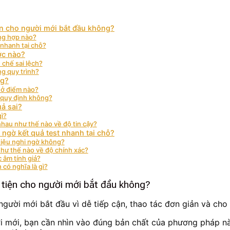
iện cho người mới bắt đầu không?
ờng hợp nào?
 nhanh tại chỗ?
ớc nào?
 chế sai lệch?
ng quy trình?
ng?
 ở điểm nào?
 quy định không?
uả sai?
gì?
nhau như thế nào về độ tin cậy?
 ngờ kết quả test nhanh tại chỗ?
 hiệu nghi ngờ không?
như thế nào về độ chính xác?
 âm tính giả?
 có nghĩa là gì?
à tiện cho người mới bắt đầu không?
 người mới bắt đầu vì dễ tiếp cận, thao tác đơn giản và cho 
ời mới, bạn cần nhìn vào đúng bản chất của phương pháp nà