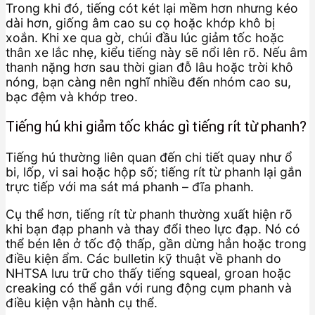
Trong khi đó, tiếng cót két lại mềm hơn nhưng kéo
dài hơn, giống âm cao su cọ hoặc khớp khô bị
xoắn. Khi xe qua gờ, chúi đầu lúc giảm tốc hoặc
thân xe lắc nhẹ, kiểu tiếng này sẽ nổi lên rõ. Nếu âm
thanh nặng hơn sau thời gian đỗ lâu hoặc trời khô
nóng, bạn càng nên nghĩ nhiều đến nhóm cao su,
bạc đệm và khớp treo.
Tiếng hú khi giảm tốc khác gì tiếng rít từ phanh?
Tiếng hú thường liên quan đến chi tiết quay như ổ
bi, lốp, vi sai hoặc hộp số; tiếng rít từ phanh lại gắn
trực tiếp với ma sát má phanh – đĩa phanh.
Cụ thể hơn, tiếng rít từ phanh thường xuất hiện rõ
khi bạn đạp phanh và thay đổi theo lực đạp. Nó có
thể bén lên ở tốc độ thấp, gần dừng hẳn hoặc trong
điều kiện ẩm. Các bulletin kỹ thuật về phanh do
NHTSA lưu trữ cho thấy tiếng squeal, groan hoặc
creaking có thể gắn với rung động cụm phanh và
điều kiện vận hành cụ thể.