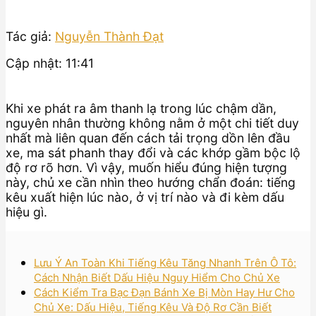
Tác giả:
Nguyễn Thành Đạt
Cập nhật: 11:41
Khi xe phát ra âm thanh lạ trong lúc chậm dần,
nguyên nhân thường không nằm ở một chi tiết duy
nhất mà liên quan đến cách tải trọng dồn lên đầu
xe, ma sát phanh thay đổi và các khớp gầm bộc lộ
độ rơ rõ hơn. Vì vậy, muốn hiểu đúng hiện tượng
này, chủ xe cần nhìn theo hướng chẩn đoán: tiếng
kêu xuất hiện lúc nào, ở vị trí nào và đi kèm dấu
hiệu gì.
Lưu Ý An Toàn Khi Tiếng Kêu Tăng Nhanh Trên Ô Tô:
Cách Nhận Biết Dấu Hiệu Nguy Hiểm Cho Chủ Xe
Cách Kiểm Tra Bạc Đạn Bánh Xe Bị Mòn Hay Hư Cho
Chủ Xe: Dấu Hiệu, Tiếng Kêu Và Độ Rơ Cần Biết