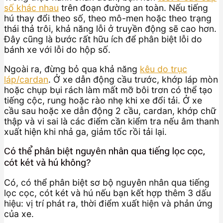
số khác nhau
trên đoạn đường an toàn. Nếu tiếng
hú thay đổi theo số, theo mô-men hoặc theo trạng
thái thả trôi, khả năng lỗi ở truyền động sẽ cao hơn.
Đây cũng là bước rất hữu ích để phân biệt lỗi do
bánh xe với lỗi do hộp số.
Ngoài ra, đừng bỏ qua khả năng
kêu do trục
láp/cardan
. Ở xe dẫn động cầu trước, khớp láp mòn
hoặc chụp bụi rách làm mất mỡ bôi trơn có thể tạo
tiếng cộc, rung hoặc rào nhẹ khi xe đổi tải. Ở xe
cầu sau hoặc xe dẫn động 2 cầu, cardan, khớp chữ
thập và vi sai là các điểm cần kiểm tra nếu âm thanh
xuất hiện khi nhả ga, giảm tốc rồi tải lại.
Có thể phân biệt nguyên nhân qua tiếng lọc cọc,
cót két và hú không?
Có, có thể phân biệt sơ bộ nguyên nhân qua tiếng
lọc cọc, cót két và hú nếu bạn kết hợp thêm 3 dấu
hiệu: vị trí phát ra, thời điểm xuất hiện và phản ứng
của xe.