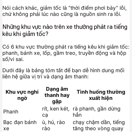
Nói cách khác, giảm tốc là “thời điểm phơi bày” lỗi,
chứ không phải lúc nào cũng là nguồn sinh ra lỗi.
Những khu vực nào trên xe thường phát ra tiếng
kêu khi giảm tốc?
Có 6 khu vực thường phát ra tiếng kêu khi giảm tốc:
phanh, bánh xe, lốp, gầm treo, truyền động và hộp
số/vi sai.
Dưới đây là bảng tóm tắt để bạn dễ hình dung mối
liên hệ giữa vị trí và dạng âm thanh:
Dạng âm
Khu vực nghi
Tình huống thường
thanh hay
ngờ
xuất hiện
gặp
rít, ken két,
rà phanh, gần dừng
Phanh
cạ
hẳn
Bạc đạn bánh
ù, hú, rào
chạy chậm dần, tiếng
xe
rào
tăng theo vòng quay