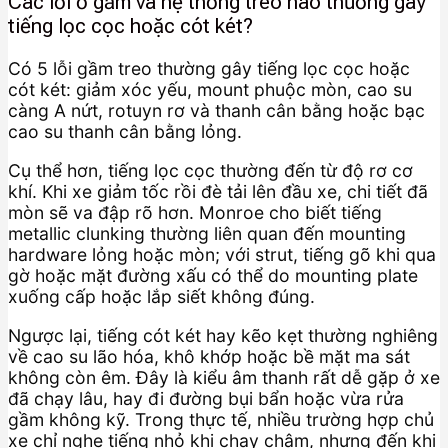
Các lỗi ở gầm và hệ thống treo nào thường gây
tiếng lọc cọc hoặc cót két?
Có 5 lỗi gầm treo thường gây tiếng lọc cọc hoặc
cót két: giảm xóc yếu, mount phuộc mòn, cao su
càng A nứt, rotuyn rơ và thanh cân bằng hoặc bạc
cao su thanh cân bằng lỏng.
Cụ thể hơn, tiếng lọc cọc thường đến từ độ rơ cơ
khí. Khi xe giảm tốc rồi đè tải lên đầu xe, chi tiết đã
mòn sẽ va đập rõ hơn. Monroe cho biết tiếng
metallic clunking thường liên quan đến mounting
hardware lỏng hoặc mòn; với strut, tiếng gõ khi qua
gờ hoặc mặt đường xấu có thể do mounting plate
xuống cấp hoặc lắp siết không đúng.
Ngược lại, tiếng cót két hay kẽo kẹt thường nghiêng
về cao su lão hóa, khô khớp hoặc bề mặt ma sát
không còn êm. Đây là kiểu âm thanh rất dễ gặp ở xe
đã chạy lâu, hay đi đường bụi bẩn hoặc vừa rửa
gầm không kỹ. Trong thực tế, nhiều trường hợp chủ
xe chỉ nghe tiếng nhỏ khi chạy chậm, nhưng đến khi