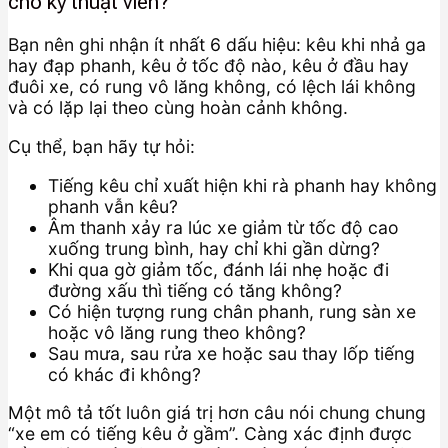
cho kỹ thuật viên?
Bạn nên ghi nhận ít nhất 6 dấu hiệu: kêu khi nhả ga
hay đạp phanh, kêu ở tốc độ nào, kêu ở đầu hay
đuôi xe, có rung vô lăng không, có lệch lái không
và có lặp lại theo cùng hoàn cảnh không.
Cụ thể, bạn hãy tự hỏi:
Tiếng kêu chỉ xuất hiện khi rà phanh hay không
phanh vẫn kêu?
Âm thanh xảy ra lúc xe giảm từ tốc độ cao
xuống trung bình, hay chỉ khi gần dừng?
Khi qua gờ giảm tốc, đánh lái nhẹ hoặc đi
đường xấu thì tiếng có tăng không?
Có hiện tượng rung chân phanh, rung sàn xe
hoặc vô lăng rung theo không?
Sau mưa, sau rửa xe hoặc sau thay lốp tiếng
có khác đi không?
Một mô tả tốt luôn giá trị hơn câu nói chung chung
“xe em có tiếng kêu ở gầm”. Càng xác định được