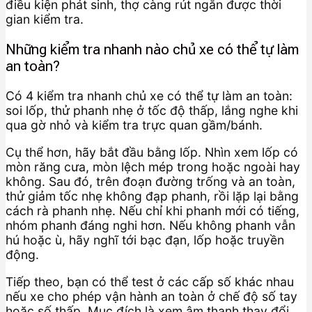
điều kiện phát sinh, thợ càng rút ngắn được thời
gian kiểm tra.
Những kiểm tra nhanh nào chủ xe có thể tự làm
an toàn?
Có 4 kiểm tra nhanh chủ xe có thể tự làm an toàn:
soi lốp, thử phanh nhẹ ở tốc độ thấp, lắng nghe khi
qua gờ nhỏ và kiểm tra trực quan gầm/bánh.
Cụ thể hơn, hãy bắt đầu bằng lốp. Nhìn xem lốp có
mòn răng cưa, mòn lệch mép trong hoặc ngoài hay
không. Sau đó, trên đoạn đường trống và an toàn,
thử giảm tốc nhẹ không đạp phanh, rồi lặp lại bằng
cách rà phanh nhẹ. Nếu chỉ khi phanh mới có tiếng,
nhóm phanh đáng nghi hơn. Nếu không phanh vẫn
hú hoặc ù, hãy nghĩ tới bạc đạn, lốp hoặc truyền
động.
Tiếp theo, bạn có thể test ở các cấp số khác nhau
nếu xe cho phép vận hành an toàn ở chế độ số tay
hoặc số thấp. Mục đích là xem âm thanh thay đổi