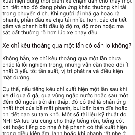
xuất hiện đúng thời điểm xe chậm dần cho thấy một
chi tiết nào đó đang phản ứng khác thường khi tải
trọng chuyển dịch. Khi người lái nhả ga hoặc rà
phanh, phần đầu xe chịu tải nhiều hơn, các chi tiết
gầm và phanh bắt đầu lộ độ rơ, độ mòn hoặc ma
sát bất thường rõ hơn lúc xe chạy đều.
Xe chỉ kêu thoáng qua một lần có cần lo không?
Không hẳn, xe chỉ kêu thoáng qua một lần chưa
chắc là lỗi nghiêm trọng, nhưng vẫn cần theo dõi ít
nhất 3 yếu tố: tần suất, vị trí phát ra và điều kiện
mặt đường.
Cụ thể, nếu tiếng kêu chỉ xuất hiện một lần sau khi
xe đi qua ổ gà, qua vùng ngập nước hoặc sau một
đêm đỗ ngoài trời ẩm thấp, đó có thể là phản ứng
nhất thời của bề mặt phanh, bụi bẩn bám đĩa hoặc
chi tiết cao su tạm khô. Một số tài liệu kỹ thuật do
NHTSA lưu trữ cũng cho thấy tiếng rên, tiếng cót
két hoặc tiếng cọ nhẹ ở hệ phanh có thể xuất hiện
trong điều kiện ẩm, lạnh hoặc khi phanh rất nhẹ ở