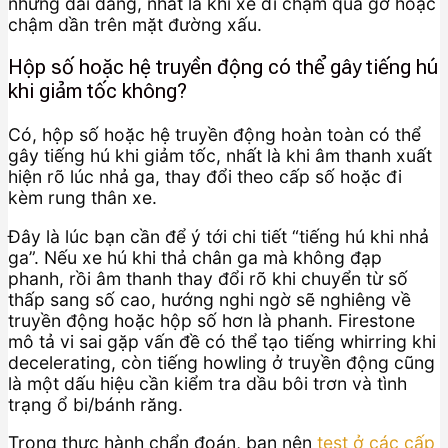
nhưng dai dẳng, nhất là khi xe đi chậm qua gờ hoặc
chậm dần trên mặt đường xấu.
Hộp số hoặc hệ truyền động có thể gây tiếng hú
khi giảm tốc không?
Có, hộp số hoặc hệ truyền động hoàn toàn có thể
gây tiếng hú khi giảm tốc, nhất là khi âm thanh xuất
hiện rõ lúc nhả ga, thay đổi theo cấp số hoặc đi
kèm rung thân xe.
Đây là lúc bạn cần để ý tới chi tiết “tiếng hú khi nhả
ga”. Nếu xe hú khi thả chân ga mà không đạp
phanh, rồi âm thanh thay đổi rõ khi chuyển từ số
thấp sang số cao, hướng nghi ngờ sẽ nghiêng về
truyền động hoặc hộp số hơn là phanh. Firestone
mô tả vi sai gặp vấn đề có thể tạo tiếng whirring khi
decelerating, còn tiếng howling ở truyền động cũng
là một dấu hiệu cần kiểm tra dầu bôi trơn và tình
trạng ổ bi/bánh răng.
Trong thực hành chẩn đoán, bạn nên
test ở các cấp