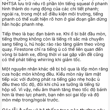
NHTSA lưu trữ nêu rõ phần lớn tiếng squeal ở phanh
hình thành do rung động của các chi tiết phanh;
ngoài ra, trong một số điều kiện môi trường, tiếng
phanh có thể xuất hiện rõ hơn ở giai đoạn gần dừng
hẳn hoặc phanh nhẹ.
Tiếp theo là bạc đạn bánh xe. Khi ổ bi bắt đầu mòn,
tiếng thường không còn là tiếng rít sắc mà chuyển
sang tiếng ù, hú hoặc rào rào tăng giảm theo vòng
quay. Firestone chỉ ra tiếng ù có thể liên quan đến
vòng bi bánh xe, đồng thời vi sai gặp vấn đề cũng
có thể phát tiếng whirring khi giảm tốc.
Một nguyên nhân khác dễ bị bỏ qua là lốp mòn răng
cưa hoặc mòn không đều. Kiểu mòn này làm mặt
tiếp xúc với đường phát ra tiếng gào nhẹ hoặc ù
đều theo tốc độ, đôi khi chủ xe tưởng là tiếng từ
hộp số. Vì vậy, nếu âm thanh tăng theo tốc độ bánh
hơn là theo lực phanh, bạn nên soi gai lốp và độ
mòn mép trong/ngoài trước.