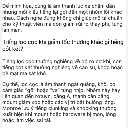
Để minh họa, cùng là âm thanh lúc xe chậm dần
nhưng mỗi kiểu tiếng lại gợi đến một nhóm lỗi khác
nhau. Cách nghe đúng không chỉ giúp mô tả chuẩn
cho kỹ thuật viên mà còn giảm rủi ro thay phụ tùng
lan man.
Tiếng lọc cọc khi giảm tốc thường khác gì tiếng
cót két?
Tiếng lọc cọc thường nghiêng về độ rơ cơ khí, còn
tiếng cót két thường nghiêng về cao su, khớp hoặc
bề mặt ma sát khô.
Cụ thể, lọc cọc là âm thanh ngắt quãng, khô, có
cảm giác “gõ” hoặc “va” từng nhịp. Nhóm này hay
liên quan đến rotuyn, càng A, thanh cân bằng,
mount giảm xóc hoặc các vị trí bắt bulông lỏng.
Monroe lưu ý tiếng clunking và knocking thường
xuất hiện khi mount hoặc hardware bị mòn, lỏng
hoặc làm việc sai tải.