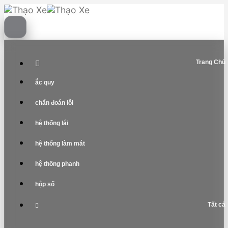
Skip
to
content
Trang Chủ
ắc quy
chẩn đoán lỗi
hệ thống lái
hệ thống làm mát
hệ thống phanh
hộp số
Tất cả