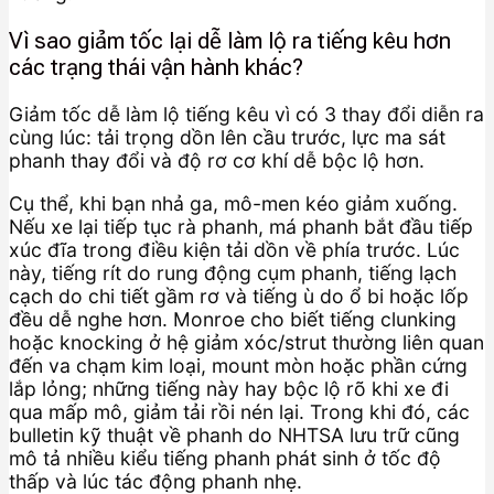
Vì sao giảm tốc lại dễ làm lộ ra tiếng kêu hơn
các trạng thái vận hành khác?
Giảm tốc dễ làm lộ tiếng kêu vì có 3 thay đổi diễn ra
cùng lúc: tải trọng dồn lên cầu trước, lực ma sát
phanh thay đổi và độ rơ cơ khí dễ bộc lộ hơn.
Cụ thể, khi bạn nhả ga, mô-men kéo giảm xuống.
Nếu xe lại tiếp tục rà phanh, má phanh bắt đầu tiếp
xúc đĩa trong điều kiện tải dồn về phía trước. Lúc
này, tiếng rít do rung động cụm phanh, tiếng lạch
cạch do chi tiết gầm rơ và tiếng ù do ổ bi hoặc lốp
đều dễ nghe hơn. Monroe cho biết tiếng clunking
hoặc knocking ở hệ giảm xóc/strut thường liên quan
đến va chạm kim loại, mount mòn hoặc phần cứng
lắp lỏng; những tiếng này hay bộc lộ rõ khi xe đi
qua mấp mô, giảm tải rồi nén lại. Trong khi đó, các
bulletin kỹ thuật về phanh do NHTSA lưu trữ cũng
mô tả nhiều kiểu tiếng phanh phát sinh ở tốc độ
thấp và lúc tác động phanh nhẹ.