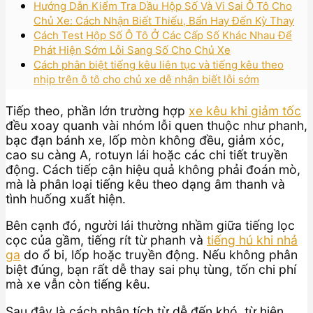
Hướng Dẫn Kiểm Tra Dầu Hộp Số Và Vi Sai Ô Tô Cho
Chủ Xe: Cách Nhận Biết Thiếu, Bẩn Hay Đến Kỳ Thay
Cách Test Hộp Số Ô Tô Ở Các Cấp Số Khác Nhau Để
Phát Hiện Sớm Lỗi Sang Số Cho Chủ Xe
Cách phân biệt tiếng kêu liên tục và tiếng kêu theo
nhịp trên ô tô cho chủ xe dễ nhận biết lỗi sớm
Tiếp theo, phần lớn trường hợp
xe kêu khi giảm tốc
đều xoay quanh vài nhóm lỗi quen thuộc như phanh,
bạc đạn bánh xe, lốp mòn không đều, giảm xóc,
cao su càng A, rotuyn lái hoặc các chi tiết truyền
động. Cách tiếp cận hiệu quả không phải đoán mò,
mà là phân loại tiếng kêu theo dạng âm thanh và
tình huống xuất hiện.
Bên cạnh đó, người lái thường nhầm giữa tiếng lọc
cọc của gầm, tiếng rít từ phanh và
tiếng hú khi nhả
ga
do ổ bi, lốp hoặc truyền động. Nếu không phân
biệt đúng, bạn rất dễ thay sai phụ tùng, tốn chi phí
mà xe vẫn còn tiếng kêu.
Sau đây là cách phân tích từ dễ đến khó, từ hiện