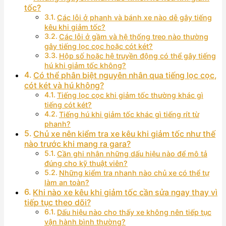
tốc?
Các lỗi ở phanh và bánh xe nào dễ gây tiếng
kêu khi giảm tốc?
Các lỗi ở gầm và hệ thống treo nào thường
gây tiếng lọc cọc hoặc cót két?
Hộp số hoặc hệ truyền động có thể gây tiếng
hú khi giảm tốc không?
Có thể phân biệt nguyên nhân qua tiếng lọc cọc,
cót két và hú không?
Tiếng lọc cọc khi giảm tốc thường khác gì
tiếng cót két?
Tiếng hú khi giảm tốc khác gì tiếng rít từ
phanh?
Chủ xe nên kiểm tra xe kêu khi giảm tốc như thế
nào trước khi mang ra gara?
Cần ghi nhận những dấu hiệu nào để mô tả
đúng cho kỹ thuật viên?
Những kiểm tra nhanh nào chủ xe có thể tự
làm an toàn?
Khi nào xe kêu khi giảm tốc cần sửa ngay thay vì
tiếp tục theo dõi?
Dấu hiệu nào cho thấy xe không nên tiếp tục
vận hành bình thường?