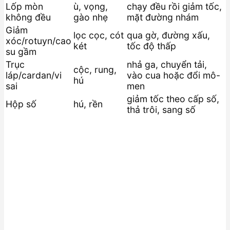
Lốp mòn
ù, vọng,
chạy đều rồi giảm tốc,
không đều
gào nhẹ
mặt đường nhám
Giảm
lọc cọc, cót
qua gờ, đường xấu,
xóc/rotuyn/cao
két
tốc độ thấp
su gầm
Trục
nhả ga, chuyển tải,
cộc, rung,
láp/cardan/vi
vào cua hoặc đổi mô-
hú
sai
men
giảm tốc theo cấp số,
Hộp số
hú, rền
thả trôi, sang số