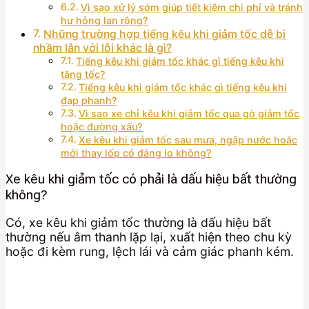
Vì sao xử lý sớm giúp tiết kiệm chi phí và tránh
hư hỏng lan rộng?
Những trường hợp tiếng kêu khi giảm tốc dễ bị
nhầm lẫn với lỗi khác là gì?
Tiếng kêu khi giảm tốc khác gì tiếng kêu khi
tăng tốc?
Tiếng kêu khi giảm tốc khác gì tiếng kêu khi
đạp phanh?
Vì sao xe chỉ kêu khi giảm tốc qua gờ giảm tốc
hoặc đường xấu?
Xe kêu khi giảm tốc sau mưa, ngập nước hoặc
mới thay lốp có đáng lo không?
Xe kêu khi giảm tốc có phải là dấu hiệu bất thường
không?
Có, xe kêu khi giảm tốc thường là dấu hiệu bất
thường nếu âm thanh lặp lại, xuất hiện theo chu kỳ
hoặc đi kèm rung, lệch lái và cảm giác phanh kém.