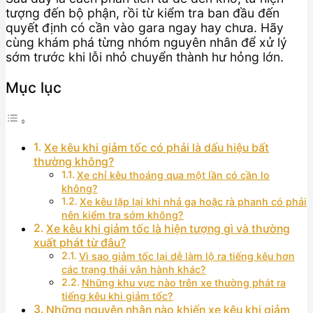
tượng đến bộ phận, rồi từ kiểm tra ban đầu đến
quyết định có cần vào gara ngay hay chưa. Hãy
cùng khám phá từng nhóm nguyên nhân để xử lý
sớm trước khi lỗi nhỏ chuyển thành hư hỏng lớn.
Mục lục
Xe kêu khi giảm tốc có phải là dấu hiệu bất
thường không?
Xe chỉ kêu thoáng qua một lần có cần lo
không?
Xe kêu lặp lại khi nhả ga hoặc rà phanh có phải
nên kiểm tra sớm không?
Xe kêu khi giảm tốc là hiện tượng gì và thường
xuất phát từ đâu?
Vì sao giảm tốc lại dễ làm lộ ra tiếng kêu hơn
các trạng thái vận hành khác?
Những khu vực nào trên xe thường phát ra
tiếng kêu khi giảm tốc?
Những nguyên nhân nào khiến xe kêu khi giảm