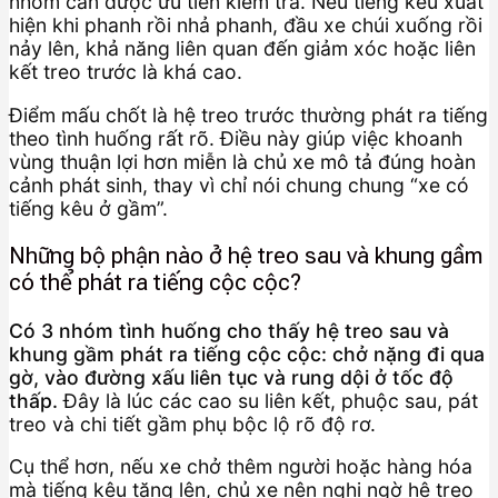
nhóm cần được ưu tiên kiểm tra. Nếu tiếng kêu xuất
hiện khi phanh rồi nhả phanh, đầu xe chúi xuống rồi
nảy lên, khả năng liên quan đến giảm xóc hoặc liên
kết treo trước là khá cao.
Điểm mấu chốt là hệ treo trước thường phát ra tiếng
theo tình huống rất rõ. Điều này giúp việc khoanh
vùng thuận lợi hơn miễn là chủ xe mô tả đúng hoàn
cảnh phát sinh, thay vì chỉ nói chung chung “xe có
tiếng kêu ở gầm”.
Những bộ phận nào ở hệ treo sau và khung gầm
có thể phát ra tiếng cộc cộc?
Có 3 nhóm tình huống cho thấy hệ treo sau và
khung gầm phát ra tiếng cộc cộc: chở nặng đi qua
gờ, vào đường xấu liên tục và rung dội ở tốc độ
thấp.
Đây là lúc các cao su liên kết, phuộc sau, pát
treo và chi tiết gầm phụ bộc lộ rõ độ rơ.
Cụ thể hơn, nếu xe chở thêm người hoặc hàng hóa
mà tiếng kêu tăng lên, chủ xe nên nghi ngờ hệ treo