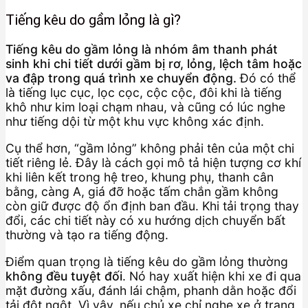
Tiếng kêu do gầm lỏng là gì?
Tiếng kêu do gầm lỏng là nhóm âm thanh phát
sinh khi chi tiết dưới gầm bị rơ, lỏng, lệch tâm hoặc
va đập trong quá trình xe chuyển động.
Đó có thể
là tiếng lục cục, lọc cọc, cộc cộc, đôi khi là tiếng
khô như kim loại chạm nhau, và cũng có lúc nghe
như tiếng dội từ một khu vực không xác định.
Cụ thể hơn, “gầm lỏng” không phải tên của một chi
tiết riêng lẻ. Đây là cách gọi mô tả hiện tượng cơ khí
khi liên kết trong hệ treo, khung phụ, thanh cân
bằng, càng A, giá đỡ hoặc tấm chắn gầm không
còn giữ được độ ổn định ban đầu. Khi tải trọng thay
đổi, các chi tiết này có xu hướng dịch chuyển bất
thường và tạo ra tiếng động.
Điểm quan trọng là tiếng kêu do gầm lỏng thường
không đều tuyệt đối
. Nó hay xuất hiện khi xe đi qua
mặt đường xấu, đánh lái chậm, phanh dằn hoặc đổi
tải đột ngột. Vì vậy, nếu chủ xe chỉ nghe xe ở trạng