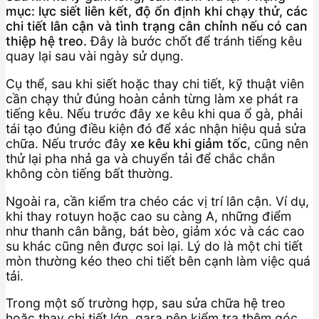
mục: lực siết liên kết, độ ổn định khi chạy thử, các
chi tiết lân cận và tình trạng cân chỉnh nếu có can
thiệp hệ treo.
Đây là bước chốt để tránh tiếng kêu
quay lại sau vài ngày sử dụng.
Cụ thể, sau khi siết hoặc thay chi tiết, kỹ thuật viên
cần chạy thử đúng hoàn cảnh từng làm xe phát ra
tiếng kêu. Nếu trước đây xe kêu khi qua ổ gà, phải
tái tạo đúng điều kiện đó để xác nhận hiệu quả sửa
chữa. Nếu trước đây
xe kêu khi giảm tốc
, cũng nên
thử lại pha nhả ga và chuyển tải để chắc chắn
không còn tiếng bất thường.
Ngoài ra, cần kiểm tra chéo các vị trí lân cận. Ví dụ,
khi thay rotuyn hoặc cao su càng A, những điểm
như thanh cân bằng, bát bèo, giảm xóc và các cao
su khác cũng nên được soi lại. Lý do là một chi tiết
mòn thường kéo theo chi tiết bên cạnh làm việc quá
tải.
Trong một số trường hợp, sau sửa chữa hệ treo
hoặc thay chi tiết lớn, gara nên kiểm tra thêm góc