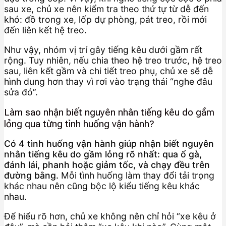
sau xe, chủ xe nên kiểm tra theo thứ tự từ dễ đến
khó: đồ trong xe, lốp dự phòng, pát treo, rồi mới
đến liên kết hệ treo.
Như vậy, nhóm vị trí gây tiếng kêu dưới gầm rất
rộng. Tuy nhiên, nếu chia theo hệ treo trước, hệ treo
sau, liên kết gầm và chi tiết treo phụ, chủ xe sẽ dễ
hình dung hơn thay vì rơi vào trạng thái “nghe đâu
sửa đó”.
Làm sao nhận biết nguyên nhân tiếng kêu do gầm
lỏng qua từng tình huống vận hành?
Có 4 tình huống vận hành giúp nhận biết nguyên
nhân tiếng kêu do gầm lỏng rõ nhất: qua ổ gà,
đánh lái, phanh hoặc giảm tốc, và chạy đều trên
đường bằng.
Mỗi tình huống làm thay đổi tải trọng
khác nhau nên cũng bộc lộ kiểu tiếng kêu khác
nhau.
Để hiểu rõ hơn, chủ xe không nên chỉ hỏi “xe kêu ở