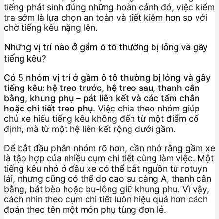
tiếng phát sinh đúng những hoàn cảnh đó, việc kiểm
tra sớm là lựa chọn an toàn và tiết kiệm hơn so với
chờ tiếng kêu nặng lên.
Những vị trí nào ở gầm ô tô thường bị lỏng và gây
tiếng kêu?
Có 5 nhóm vị trí ở gầm ô tô thường bị lỏng và gây
tiếng kêu: hệ treo trước, hệ treo sau, thanh cân
bằng, khung phụ – pát liên kết và các tấm chắn
hoặc chi tiết treo phụ.
Việc chia theo nhóm giúp
chủ xe hiểu tiếng kêu không đến từ một điểm cố
định, mà từ một hệ liên kết rộng dưới gầm.
Để bắt đầu phân nhóm rõ hơn, cần nhớ rằng gầm xe
là tập hợp của nhiều cụm chi tiết cùng làm việc. Một
tiếng kêu nhỏ ở đầu xe có thể bắt nguồn từ rotuyn
lái, nhưng cũng có thể do cao su càng A, thanh cân
bằng, bát bèo hoặc bu-lông giữ khung phụ. Vì vậy,
cách nhìn theo cụm chi tiết luôn hiệu quả hơn cách
đoán theo tên một món phụ tùng đơn lẻ.