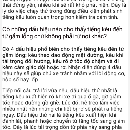
thái đứng yên, nhiều khi sẽ rất khó phát hiện. Đây là
lý do việc chạy thử trong đúng điều kiện phát sinh
tiếng kêu luôn quan trọng hơn kiểm tra cảm tính.
Có những dấu hiệu nào cho thấy tiếng kêu đến
từ gầm lỏng chứ không phải từ nơi khác?
Có 4 dấu hiệu phổ biến cho thấy tiếng kêu đến từ
gầm lỏng: kêu theo dao động mặt đường, kêu khi
tải trọng đổi hướng, kêu rõ ở tốc độ chậm và đi
kèm cảm giác dội hoặc rơ.
Nhận diện đúng 4 dấu
hiệu này sẽ giúp chủ xe tránh nhầm với lỗi động cơ,
hộp số hay lốp.
Tiếp nối câu trả lời vừa nêu, dấu hiệu thứ nhất là
tiếng kêu xuất hiện rõ khi xe đi qua ổ gà, gờ giảm
tốc hoặc đường gồ ghề. Lúc đó, hệ treo làm việc
nhiều nhất nên những chi tiết bị rơ sẽ phát ra tiếng
ngay. Dấu hiệu thứ hai là tiếng kêu xuất hiện khi
đánh lái, phanh hoặc chuyển từ tăng tốc sang giảm
tốc. Đây là lúc tải trọng dồn từ phía này sang phía