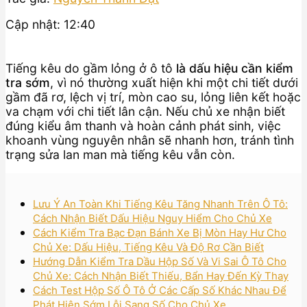
Cập nhật: 12:40
Tiếng kêu do gầm lỏng ở ô tô
là dấu hiệu cần kiểm
tra sớm
, vì nó thường xuất hiện khi một chi tiết dưới
gầm đã rơ, lệch vị trí, mòn cao su, lỏng liên kết hoặc
va chạm với chi tiết lân cận. Nếu chủ xe nhận biết
đúng kiểu âm thanh và hoàn cảnh phát sinh, việc
khoanh vùng nguyên nhân sẽ nhanh hơn, tránh tình
trạng sửa lan man mà tiếng kêu vẫn còn.
Lưu Ý An Toàn Khi Tiếng Kêu Tăng Nhanh Trên Ô Tô:
Cách Nhận Biết Dấu Hiệu Nguy Hiểm Cho Chủ Xe
Cách Kiểm Tra Bạc Đạn Bánh Xe Bị Mòn Hay Hư Cho
Chủ Xe: Dấu Hiệu, Tiếng Kêu Và Độ Rơ Cần Biết
Hướng Dẫn Kiểm Tra Dầu Hộp Số Và Vi Sai Ô Tô Cho
Chủ Xe: Cách Nhận Biết Thiếu, Bẩn Hay Đến Kỳ Thay
Cách Test Hộp Số Ô Tô Ở Các Cấp Số Khác Nhau Để
Phát Hiện Sớm Lỗi Sang Số Cho Chủ Xe