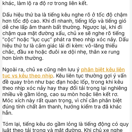
khác, làm lộ ra độ rơ trong liên kết.
Dấu hiệu thứ ba là tiếng kêu nghe rõ ở tốc độ chậm
hơn tốc độ cao. Khi đi nhanh, tiếng lốp và tiếng gió
dễ che lấp âm thanh bất thường. Ngược lại, khi đi
chậm qua mặt đường xấu, chủ xe sẽ nghe rõ tiếng
“cộc” hoặc “lục cục” phát ra theo nhịp xóc nảy. Dấu
hiệu thứ tư là cảm giác lái đi kèm: vô-lăng thiếu
chắc, đầu xe hoặc đuôi xe dội nhẹ, thân xe rung
hơn bình thường.
Ngoài ra, chủ xe cũng nên lưu ý
phân biệt kêu liên
tục vs kêu theo nhịp
. Kêu liên tục thường gợi ý vấn
đề quay tròn như bạc đạn hoặc lốp, trong khi kêu
theo nhịp xóc nảy hay thay đổi tải trọng lại nghiêng
nhiều về gầm lỏng, cao su mòn hoặc liên kết rơ.
Móc xích này rất quan trọng, vì chỉ cần phân biệt
đúng tính chất âm thanh, hướng kiểm tra đã khác
hẳn.
Tóm lại, tiếng kêu do gầm lỏng là tiếng động có quy
luật theo tải trọng và mặt đường. Khi chủ xe nghe