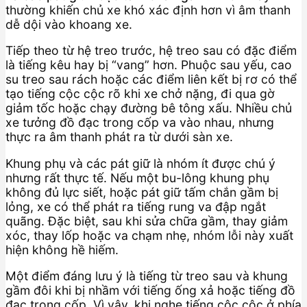
thường khiến chủ xe khó xác định hơn vì âm thanh
dễ dội vào khoang xe.
Tiếp theo từ hệ treo trước, hệ treo sau có đặc điểm
là tiếng kêu hay bị “vang” hơn. Phuộc sau yếu, cao
su treo sau rách hoặc các điểm liên kết bị rơ có thể
tạo tiếng cộc cộc rõ khi xe chở nặng, đi qua gờ
giảm tốc hoặc chạy đường bê tông xấu. Nhiều chủ
xe tưởng đồ đạc trong cốp va vào nhau, nhưng
thực ra âm thanh phát ra từ dưới sàn xe.
Khung phụ và các pát giữ là nhóm ít được chú ý
nhưng rất thực tế. Nếu một bu-lông khung phụ
không đủ lực siết, hoặc pát giữ tấm chắn gầm bị
lỏng, xe có thể phát ra tiếng rung va đập ngắt
quãng. Đặc biệt, sau khi sửa chữa gầm, thay giảm
xóc, thay lốp hoặc va chạm nhẹ, nhóm lỗi này xuất
hiện không hề hiếm.
Một điểm đáng lưu ý là tiếng từ treo sau và khung
gầm đôi khi bị nhầm với tiếng ống xả hoặc tiếng đồ
đạc trong cốp. Vì vậy, khi nghe tiếng cộc cộc ở phía