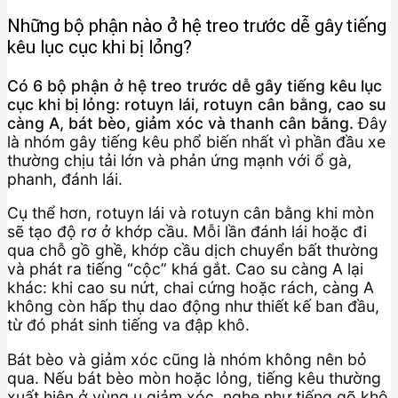
Những bộ phận nào ở hệ treo trước dễ gây tiếng
kêu lục cục khi bị lỏng?
Có 6 bộ phận ở hệ treo trước dễ gây tiếng kêu lục
cục khi bị lỏng: rotuyn lái, rotuyn cân bằng, cao su
càng A, bát bèo, giảm xóc và thanh cân bằng.
Đây
là nhóm gây tiếng kêu phổ biến nhất vì phần đầu xe
thường chịu tải lớn và phản ứng mạnh với ổ gà,
phanh, đánh lái.
Cụ thể hơn, rotuyn lái và rotuyn cân bằng khi mòn
sẽ tạo độ rơ ở khớp cầu. Mỗi lần đánh lái hoặc đi
qua chỗ gồ ghề, khớp cầu dịch chuyển bất thường
và phát ra tiếng “cộc” khá gắt. Cao su càng A lại
khác: khi cao su nứt, chai cứng hoặc rách, càng A
không còn hấp thụ dao động như thiết kế ban đầu,
từ đó phát sinh tiếng va đập khô.
Bát bèo và giảm xóc cũng là nhóm không nên bỏ
qua. Nếu bát bèo mòn hoặc lỏng, tiếng kêu thường
xuất hiện ở vùng ụ giảm xóc, nghe như tiếng gõ khô