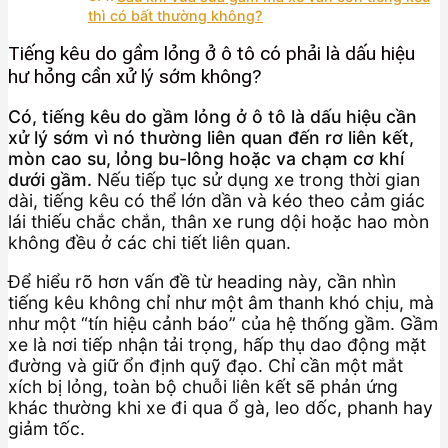
thì có bất thường không?
Tiếng kêu do gầm lỏng ở ô tô có phải là dấu hiệu
hư hỏng cần xử lý sớm không?
Có, tiếng kêu do gầm lỏng ở ô tô là dấu hiệu cần
xử lý sớm vì nó thường liên quan đến rơ liên kết,
mòn cao su, lỏng bu-lông hoặc va chạm cơ khí
dưới gầm.
Nếu tiếp tục sử dụng xe trong thời gian
dài, tiếng kêu có thể lớn dần và kéo theo cảm giác
lái thiếu chắc chắn, thân xe rung dội hoặc hao mòn
không đều ở các chi tiết liên quan.
Để hiểu rõ hơn vấn đề từ heading này, cần nhìn
tiếng kêu không chỉ như một âm thanh khó chịu, mà
như một “tín hiệu cảnh báo” của hệ thống gầm. Gầm
xe là nơi tiếp nhận tải trọng, hấp thụ dao động mặt
đường và giữ ổn định quỹ đạo. Chỉ cần một mắt
xích bị lỏng, toàn bộ chuỗi liên kết sẽ phản ứng
khác thường khi xe đi qua ổ gà, leo dốc, phanh hay
giảm tốc.