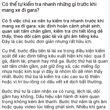
Có thể tự kiểm tra nhanh những gì trước khi
mang xe đi gara?
Có 5 việc chủ xe nên tự kiểm tra nhanh trước khi
mang xe đi gara: xác định hoàn cảnh phát sinh,
quan sát tấm chắn gầm, kiểm tra chi tiết lỏng dễ
thấy, theo dõi cảm giác lái và ghi âm tiếng kêu.
Đây là các bước đơn giản nhưng rất hữu ích.
Cụ thể, bước đầu tiên là lái xe trong điều kiện kiểm
soát để xác định tiếng kêu xuất hiện khi nào: qua ổ
gà, đánh lái, phanh hay nhả ga. Bước thứ hai là quan
sát tấm chắn gầm, pát giữ ống xả, các miếng ốp
nhựa hoặc kim loại vì đây là nhóm lỗi dễ nhìn thấy
nhất. Bước thứ ba là kiểm tra các cao su lộ thiên
hoặc vị trí bu-lông có dấu vết xê dịch bất thường.
Bước thứ tư là cảm nhận xe có rung, lệch lái, dội
gầm hay không. Dấu hiệu vận hành đi kèm quan
trọng không kém âm thanh. Bước thứ năm là ghi âm
hoặc quay video lúc tiếng phát sinh. Nhiều khi gara