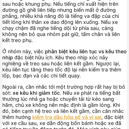
sau hoặc khung phụ. Nếu tiếng chỉ xuất hiện trên
đường gồ ghề liên tiếp nhưng biến mất ở đường
phẳng, nhiều khả năng đó là tiếng va đập của chi
tiết lỏng khi thân xe dao động lên xuống. Nếu xe
chạy chậm đã nghe tiếng dội từ phía sau, càng
không nên bỏ qua nhóm pát giữ, tấm chắn và liên
kết treo phụ.
Ở nhóm này, việc
phân biệt kêu liên tục vs kêu theo
nhịp
đặc biệt hữu ích. Kêu theo nhịp xóc nảy
nghiêng về treo sau hoặc liên kết gầm. Ngược lại,
kêu liên tục tăng theo tốc độ lại nên kiểm tra thêm
lốp, bạc đạn và các chi tiết quay.
Ngoài ra, cần nhắc tới một trường hợp rất hay bị bỏ
sót:
xe kêu khi giảm tốc
. Nếu xe phát ra tiếng bất
thường lúc nhả ga hoặc chuyển tải từ kéo sang
hãm, chủ xe không nên mặc định là gầm lỏng. Khi
đó, bên cạnh hệ treo và liên kết gầm, cần cân nhắc
thêm hướng
kiểm tra dầu hộp số và vi sai
, đặc biệt
với xe cầu sau, xe dẫn động bốn bánh hoặc xe đã