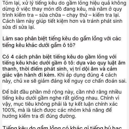
Tóm lại, xử lý tiếng kêu do gầm lỏng hiệu quả không
dừng ở việc thay món đồ đang kêu, mà nằm ở quy
trình kiểm tra – sửa chữa – chạy thử – kiểm tra lại.
Cách làm này giúp tiết kiệm hơn và tránh phát sinh
sửa đi sửa lại.
Làm sao phân biệt tiếng kêu do gầm lỏng với các
tiếng kêu khác dưới gầm ô tô?
Có 4 cách phân biệt tiếng kêu do gầm lỏng với
tiếng kêu khác dưới gầm ô tô: dựa vào quy luật âm
thanh, thời điểm phát sinh, vị trí dội âm và cảm
giác vận hành đi kèm.
Khi áp dụng đúng 4 cách
này, chủ xe sẽ giảm đáng kể nguy cơ chẩn đoán sai.
Để bắt đầu phần mở rộng này, cần nhớ rằng nhiều
tiếng kêu dưới gầm nghe rất giống nhau. Chính vì
vậy, mục tiêu không phải là tự kết luận chính xác
100%, mà là tách được các nhóm khả năng để
hướng kiểm tra đi đúng đường.
Tiếng kêu do gầm lỏng có khác gì tiếng hú bạc