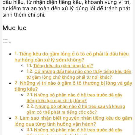
dấu hiệu, từ nhận diện tiếng kêu, khoanh vùng vị trí,
tự kiểm tra an toàn đến xử lý đúng lỗi để tránh phát
sinh thêm chi phí.
Mục lục
Tiếng kêu do gầm lỏng ở ô tô có phải là dấu hiệu
hư hỏng cần xử lý sớm không?
Tiếng kêu do gầm lỏng là gì?
Có những dấu hiệu nào cho thấy tiếng kêu đến
từ gầm lỏng chứ không phải từ nơi khác?
Những vị trí nào ở gầm ô tô thường bị lỏng và gây
tiếng kêu?
Những bộ phận nào ở hệ treo trước dễ gây
tiếng kêu lục cục khi bị lỏng?
Những bộ phận nào ở hệ treo sau và khung
gầm có thể phát ra tiếng cộc cộc?
Làm sao nhận biết nguyên nhân tiếng kêu do gầm
lỏng qua từng tình huống vận hành?
Những bộ phận nào ở hệ treo trước dễ gây