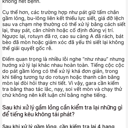
không hết bệnh.
Cụ thể hơn, các trường hợp như pát giữ tấm chắn
gầm lỏng, bu-lông liên kết thiếu lực siết, giá đỡ lệch
sau va chạm nhẹ thường có thể xử lý bằng cách siết
lại, thay pát, căn chỉnh hoặc cố định đúng vị trí.
Ngược lại, rotuyn đã rơ, cao su càng A đã rách, bát
bèo đã mòn hoặc giảm xóc đã yếu thì siết lại không
thể giải quyết gốc rễ.
Điểm quan trọng là nhiều lỗi nghe “như nhau” nhưng
hướng xử lý lại khác nhau hoàn toàn. Tiếng cộc cộc
do pát gầm lỏng có thể xử lý khá đơn giản, trong
khi tiếng tương tự do rotuyn hoặc thanh cân bằng
mòn lại đòi hỏi thay chi tiết. Vì vậy, gara cần kiểm
tra bằng thao tác lắc, nạy, soi vết mòn và chạy thử
chứ không nên kết luận chỉ bằng nghe tiếng.
Sau khi xử lý gầm lỏng cần kiểm tra lại những gì
để tiếng kêu không tái phát?
Sau khi xử lý gầm lỏng, cần kiểm tra lại 4 hạng