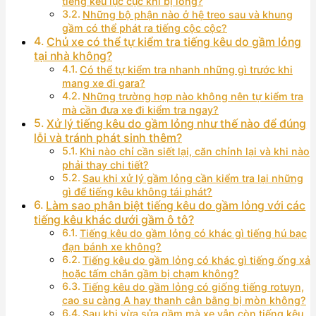
tiếng kêu lục cục khi bị lỏng?
Những bộ phận nào ở hệ treo sau và khung
gầm có thể phát ra tiếng cộc cộc?
Chủ xe có thể tự kiểm tra tiếng kêu do gầm lỏng
tại nhà không?
Có thể tự kiểm tra nhanh những gì trước khi
mang xe đi gara?
Những trường hợp nào không nên tự kiểm tra
mà cần đưa xe đi kiểm tra ngay?
Xử lý tiếng kêu do gầm lỏng như thế nào để đúng
lỗi và tránh phát sinh thêm?
Khi nào chỉ cần siết lại, căn chỉnh lại và khi nào
phải thay chi tiết?
Sau khi xử lý gầm lỏng cần kiểm tra lại những
gì để tiếng kêu không tái phát?
Làm sao phân biệt tiếng kêu do gầm lỏng với các
tiếng kêu khác dưới gầm ô tô?
Tiếng kêu do gầm lỏng có khác gì tiếng hú bạc
đạn bánh xe không?
Tiếng kêu do gầm lỏng có khác gì tiếng ống xả
hoặc tấm chắn gầm bị chạm không?
Tiếng kêu do gầm lỏng có giống tiếng rotuyn,
cao su càng A hay thanh cân bằng bị mòn không?
Sau khi vừa sửa gầm mà xe vẫn còn tiếng kêu