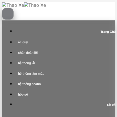
Skip
to
content
Trang Chủ
ắc quy
chẩn đoán lỗi
hệ thống lái
hệ thống làm mát
hệ thống phanh
hộp số
Tất cả