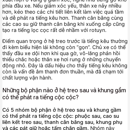
phía đầu xe. Nếu giảm xóc yếu, thân xe nảy nhiều
hơn, kéo theo các chi tiết liên kết làm việc quá tầm
và dễ phát ra tiếng kêu hơn. Thanh cân bằng cùng
các cao su giữ thanh cân bằng khi xuống cấp cũng
tạo ra tiếng lọc cọc rất dễ nhầm với rotuyn.
Điểm quan trọng ở hệ treo trước là tiếng kêu thường
đi kèm biểu hiện lái không còn “gọn”. Chủ xe có thể
thấy đầu xe dội hơn khi qua gờ, vô-lăng phản hồi
thiếu chắc hoặc thân xe hơi rung ở những chuyển
động nhỏ. Đây là dấu hiệu cho thấy tiếng kêu không
còn là vấn đề âm thanh đơn thuần, mà đã chạm tới
chất lượng vận hành.
Những bộ phận nào ở hệ treo sau và khung gầm
có thể phát ra tiếng cộc cộc?
Có 5 nhóm bộ phận ở hệ treo sau và khung gầm
có thể phát ra tiếng cộc cộc: phuộc sau, cao su
liên kết treo sau, thanh cân bằng sau, khung phụ
và các pát giữ hoặc tấm chắn gầm.
Nhóm này