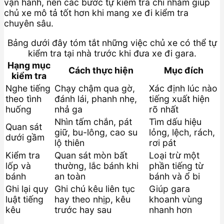
vận hành, nên các bước tự kiểm tra chỉ nhằm giúp
chủ xe mô tả tốt hơn khi mang xe đi kiểm tra
chuyên sâu.
Bảng dưới đây tóm tắt những việc chủ xe có thể tự
kiểm tra tại nhà trước khi đưa xe đi gara.
Hạng mục
Cách thực hiện
Mục đích
kiểm tra
Nghe tiếng
Chạy chậm qua gờ,
Xác định lúc nào
theo tình
đánh lái, phanh nhẹ,
tiếng xuất hiện
huống
nhả ga
rõ nhất
Nhìn tấm chắn, pát
Tìm dấu hiệu
Quan sát
giữ, bu-lông, cao su
lỏng, lệch, rách,
dưới gầm
lộ thiên
rơi pát
Kiểm tra
Quan sát mòn bất
Loại trừ một
lốp và
thường, lắc bánh khi
phần tiếng từ
bánh
an toàn
bánh và ổ bi
Ghi lại quy
Ghi chú kêu liên tục
Giúp gara
luật tiếng
hay theo nhịp, kêu
khoanh vùng
kêu
trước hay sau
nhanh hơn