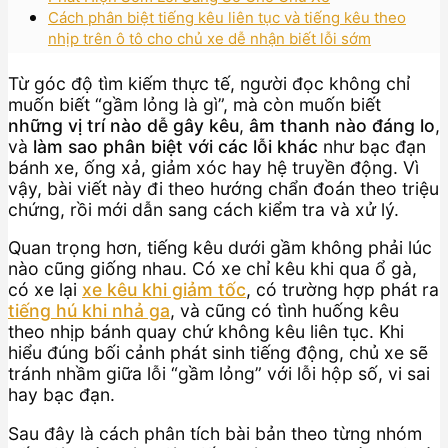
Cách phân biệt tiếng kêu liên tục và tiếng kêu theo
nhịp trên ô tô cho chủ xe dễ nhận biết lỗi sớm
Từ góc độ tìm kiếm thực tế, người đọc không chỉ
muốn biết “gầm lỏng là gì”, mà còn muốn biết
những vị trí nào dễ gây kêu
,
âm thanh nào đáng lo
,
và
làm sao phân biệt với các lỗi khác
như bạc đạn
bánh xe, ống xả, giảm xóc hay hệ truyền động. Vì
vậy, bài viết này đi theo hướng chẩn đoán theo triệu
chứng, rồi mới dẫn sang cách kiểm tra và xử lý.
Quan trọng hơn, tiếng kêu dưới gầm không phải lúc
nào cũng giống nhau. Có xe chỉ kêu khi qua ổ gà,
có xe lại
xe kêu khi giảm tốc
, có trường hợp phát ra
tiếng hú khi nhả ga
, và cũng có tình huống kêu
theo nhịp bánh quay chứ không kêu liên tục. Khi
hiểu đúng bối cảnh phát sinh tiếng động, chủ xe sẽ
tránh nhầm giữa lỗi “gầm lỏng” với lỗi hộp số, vi sai
hay bạc đạn.
Sau đây là cách phân tích bài bản theo từng nhóm