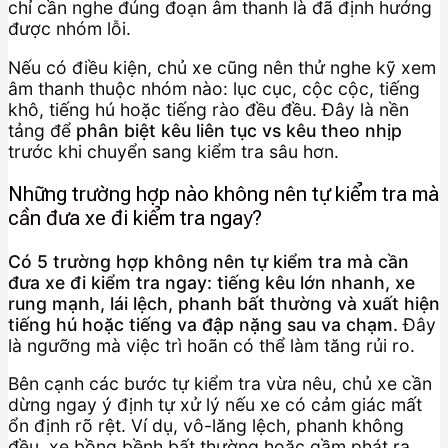
chỉ cần nghe đúng đoạn âm thanh là đã định hướng
được nhóm lỗi.
Nếu có điều kiện, chủ xe cũng nên thử nghe kỹ xem
âm thanh thuộc nhóm nào: lục cục, cộc cộc, tiếng
khô, tiếng hú hoặc tiếng rào đều đều. Đây là nền
tảng để
phân biệt kêu liên tục vs kêu theo nhịp
trước khi chuyển sang kiểm tra sâu hơn.
Những trường hợp nào không nên tự kiểm tra mà
cần đưa xe đi kiểm tra ngay?
Có 5 trường hợp không nên tự kiểm tra mà cần
đưa xe đi kiểm tra ngay: tiếng kêu lớn nhanh, xe
rung mạnh, lái lệch, phanh bất thường và xuất hiện
tiếng hú hoặc tiếng va đập nặng sau va chạm.
Đây
là ngưỡng mà việc trì hoãn có thể làm tăng rủi ro.
Bên cạnh các bước tự kiểm tra vừa nêu, chủ xe cần
dừng ngay ý định tự xử lý nếu xe có cảm giác mất
ổn định rõ rệt. Ví dụ, vô-lăng lệch, phanh không
đều, xe bồng bềnh bất thường hoặc gầm phát ra