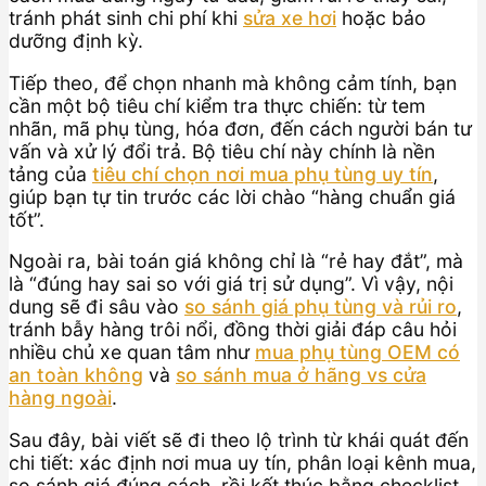
tránh phát sinh chi phí khi
sửa xe hơi
hoặc bảo
dưỡng định kỳ.
Tiếp theo, để chọn nhanh mà không cảm tính, bạn
cần một bộ tiêu chí kiểm tra thực chiến: từ tem
nhãn, mã phụ tùng, hóa đơn, đến cách người bán tư
vấn và xử lý đổi trả. Bộ tiêu chí này chính là nền
tảng của
tiêu chí chọn nơi mua phụ tùng uy tín
,
giúp bạn tự tin trước các lời chào “hàng chuẩn giá
tốt”.
Ngoài ra, bài toán giá không chỉ là “rẻ hay đắt”, mà
là “đúng hay sai so với giá trị sử dụng”. Vì vậy, nội
dung sẽ đi sâu vào
so sánh giá phụ tùng và rủi ro
,
tránh bẫy hàng trôi nổi, đồng thời giải đáp câu hỏi
nhiều chủ xe quan tâm như
mua phụ tùng OEM có
an toàn không
và
so sánh mua ở hãng vs cửa
hàng ngoài
.
Sau đây, bài viết sẽ đi theo lộ trình từ khái quát đến
chi tiết: xác định nơi mua uy tín, phân loại kênh mua,
so sánh giá đúng cách, rồi kết thúc bằng checklist