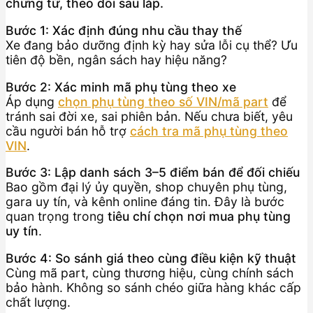
chứng từ, theo dõi sau lắp.
Bước 1: Xác định đúng nhu cầu thay thế
Xe đang bảo dưỡng định kỳ hay sửa lỗi cụ thể? Ưu
tiên độ bền, ngân sách hay hiệu năng?
Bước 2: Xác minh mã phụ tùng theo xe
Áp dụng
chọn phụ tùng theo số VIN/mã part
để
tránh sai đời xe, sai phiên bản. Nếu chưa biết, yêu
cầu người bán hỗ trợ
cách tra mã phụ tùng theo
VIN
.
Bước 3: Lập danh sách 3–5 điểm bán để đối chiếu
Bao gồm đại lý ủy quyền, shop chuyên phụ tùng,
gara uy tín, và kênh online đáng tin. Đây là bước
quan trọng trong
tiêu chí chọn nơi mua phụ tùng
uy tín
.
Bước 4: So sánh giá theo cùng điều kiện kỹ thuật
Cùng mã part, cùng thương hiệu, cùng chính sách
bảo hành. Không so sánh chéo giữa hàng khác cấp
chất lượng.