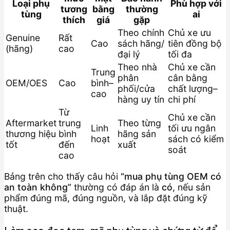
Loại phụ
Phù hợp với
tương
bằng
thường
tùng
ai
thích
giá
gặp
Theo chính
Chủ xe ưu
Genuine
Rất
Cao
sách hãng/
tiên đồng bộ
(hãng)
cao
đại lý
tối đa
Theo nhà
Chủ xe cần
Trung
phân
cân bằng
OEM/OES
Cao
bình–
phối/cửa
chất lượng–
cao
hàng uy tín
chi phí
Từ
Chủ xe cần
Aftermarket
trung
Theo từng
Linh
tối ưu ngân
thương hiệu
bình
hãng sản
hoạt
sách có kiểm
tốt
đến
xuất
soát
cao
Bảng trên cho thấy câu hỏi
“mua phụ tùng OEM có
an toàn không”
thường có đáp án là
có
, nếu sản
phẩm đúng mã, đúng nguồn, và lắp đặt đúng kỹ
thuật.