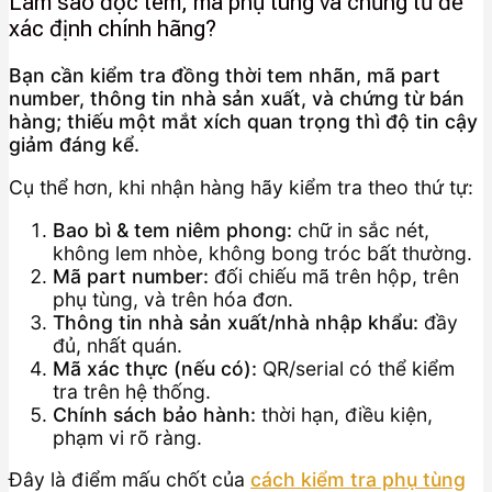
Làm sao đọc tem, mã phụ tùng và chứng từ để
xác định chính hãng?
Bạn cần kiểm tra đồng thời tem nhãn, mã part
number, thông tin nhà sản xuất, và chứng từ bán
hàng; thiếu một mắt xích quan trọng thì độ tin cậy
giảm đáng kể.
Cụ thể hơn, khi nhận hàng hãy kiểm tra theo thứ tự:
Bao bì & tem niêm phong:
chữ in sắc nét,
không lem nhòe, không bong tróc bất thường.
Mã part number:
đối chiếu mã trên hộp, trên
phụ tùng, và trên hóa đơn.
Thông tin nhà sản xuất/nhà nhập khẩu:
đầy
đủ, nhất quán.
Mã xác thực (nếu có):
QR/serial có thể kiểm
tra trên hệ thống.
Chính sách bảo hành:
thời hạn, điều kiện,
phạm vi rõ ràng.
Đây là điểm mấu chốt của
cách kiểm tra phụ tùng