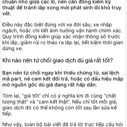
chuẩn nhỏ giữa các lô, nên cần đồng kiểm kỹ
thuật để tránh lắp xong mới phát sinh lỗi khó truy
vết.
Điều này đặc biệt đúng với xe đời sâu, xe nhập
ngách, hoặc chi tiết ảnh hưởng vận hành chính xác.
Quy trình đồng kiểm giúp xác nhận thông số trước
khi lắp, giảm rủi ro tháo ra lắp lại, tiết kiệm thời gian
dừng xe.
Khi nào nên từ chối giao dịch dù giá rất tốt?
Bạn nên từ chối ngay khi thiếu chứng từ, sai lệch
mã part, né cam kết đổi trả, hoặc có dấu hiệu mập
mờ nguồn gốc dù giá đang rất hấp dẫn.
Tóm lại, “giá tốt” chỉ có ý nghĩa khi đi cùng “chất
lượng thật” và “cam kết thật”. Nếu chỉ tốt mỗi giá,
giao dịch đó có thể không còn tốt sau lần sửa kế
tiếp.
Như vậy, toàn bộ bài viết đã trả lời trực tiếp câu hỏi