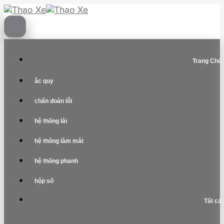
Skip
to
content
Trang Chủ
ắc quy
chẩn đoán lỗi
hệ thống lái
hệ thống làm mát
hệ thống phanh
hộp số
Tất cả