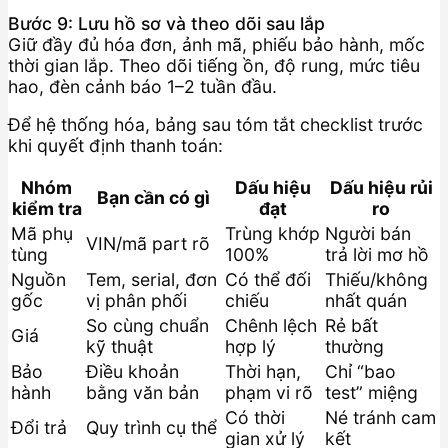
Bước 9: Lưu hồ sơ và theo dõi sau lắp
Giữ đầy đủ hóa đơn, ảnh mã, phiếu bảo hành, mốc
thời gian lắp. Theo dõi tiếng ồn, độ rung, mức tiêu
hao, đèn cảnh báo 1–2 tuần đầu.
Để hệ thống hóa, bảng sau tóm tắt checklist trước
khi quyết định thanh toán:
Nhóm
Dấu hiệu
Dấu hiệu rủi
Bạn cần có gì
kiểm tra
đạt
ro
Mã phụ
Trùng khớp
Người bán
VIN/mã part rõ
tùng
100%
trả lời mơ hồ
Nguồn
Tem, serial, đơn
Có thể đối
Thiếu/không
gốc
vị phân phối
chiếu
nhất quán
So cùng chuẩn
Chênh lệch
Rẻ bất
Giá
kỹ thuật
hợp lý
thường
Bảo
Điều khoản
Thời hạn,
Chỉ “bao
hành
bằng văn bản
phạm vi rõ
test” miệng
Có thời
Né tránh cam
Đổi trả
Quy trình cụ thể
gian xử lý
kết