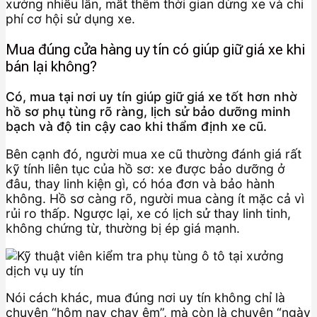
xưởng nhiều lần, mất thêm thời gian dừng xe và chi
phí cơ hội sử dụng xe.
Mua đúng cửa hàng uy tín có giúp giữ giá xe khi
bán lại không?
Có, mua tại nơi uy tín giúp giữ giá xe tốt hơn nhờ
hồ sơ phụ tùng rõ ràng, lịch sử bảo dưỡng minh
bạch và độ tin cậy cao khi thẩm định xe cũ.
Bên cạnh đó, người mua xe cũ thường đánh giá rất
kỹ tính liên tục của hồ sơ: xe được bảo dưỡng ở
đâu, thay linh kiện gì, có hóa đơn và bảo hành
không. Hồ sơ càng rõ, người mua càng ít mặc cả vì
rủi ro thấp. Ngược lại, xe có lịch sử thay linh tinh,
không chứng từ, thường bị ép giá mạnh.
Nói cách khác, mua đúng nơi uy tín không chỉ là
chuyện “hôm nay chạy êm”, mà còn là chuyện “ngày