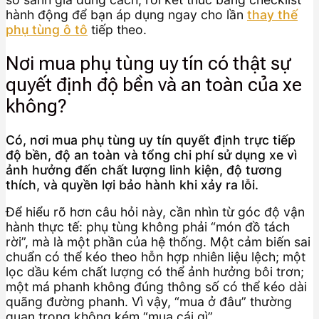
hành động để bạn áp dụng ngay cho lần
thay thế
phụ tùng ô tô
tiếp theo.
Nơi mua phụ tùng uy tín có thật sự
quyết định độ bền và an toàn của xe
không?
Có, nơi mua phụ tùng uy tín quyết định trực tiếp
độ bền, độ an toàn và tổng chi phí sử dụng xe vì
ảnh hưởng đến chất lượng linh kiện, độ tương
thích, và quyền lợi bảo hành khi xảy ra lỗi.
Để hiểu rõ hơn câu hỏi này, cần nhìn từ góc độ vận
hành thực tế: phụ tùng không phải “món đồ tách
rời”, mà là một phần của hệ thống. Một cảm biến sai
chuẩn có thể kéo theo hỗn hợp nhiên liệu lệch; một
lọc dầu kém chất lượng có thể ảnh hưởng bôi trơn;
một má phanh không đúng thông số có thể kéo dài
quãng đường phanh. Vì vậy, “mua ở đâu” thường
quan trọng không kém “mua cái gì”.