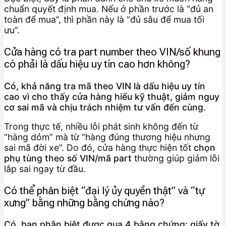
chuẩn quyết định mua. Nếu ở phần trước là “đủ an
toàn để mua”, thì phần này là “đủ sâu để mua tối
ưu”.
Cửa hàng có tra part number theo VIN/số khung
có phải là dấu hiệu uy tín cao hơn không?
Có, khả năng tra mã theo VIN là dấu hiệu uy tín
cao vì cho thấy cửa hàng hiểu kỹ thuật, giảm nguy
cơ sai mã và chịu trách nhiệm tư vấn đến cùng.
Trong thực tế, nhiều lỗi phát sinh không đến từ
“hàng dỏm” mà từ “hàng đúng thương hiệu nhưng
sai mã đời xe”. Do đó, cửa hàng thực hiện tốt
chọn
phụ tùng theo số VIN/mã part
thường giúp giảm lỗi
lắp sai ngay từ đầu.
Có thể phân biệt “đại lý ủy quyền thật” và “tự
xưng” bằng những bằng chứng nào?
Có, bạn phân biệt được qua 4 bằng chứng: giấy tờ