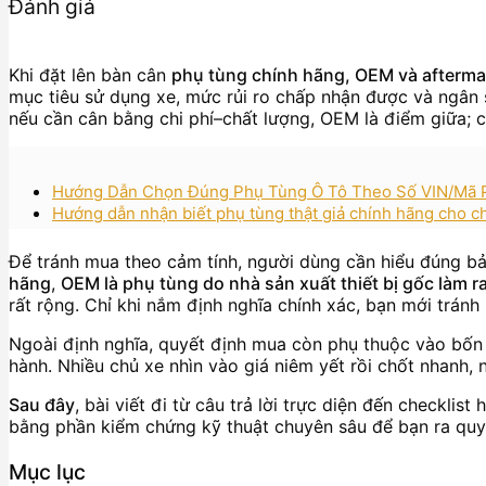
Đánh giá
Khi đặt lên bàn cân
phụ tùng chính hãng, OEM và afterma
mục tiêu sử dụng xe, mức rủi ro chấp nhận được và ngân 
nếu cần cân bằng chi phí–chất lượng, OEM là điểm giữa; c
Hướng Dẫn Chọn Đúng Phụ Tùng Ô Tô Theo Số VIN/Mã Pa
Hướng dẫn nhận biết phụ tùng thật giả chính hãng cho ch
Để tránh mua theo cảm tính, người dùng cần hiểu đúng b
hãng
,
OEM là phụ tùng do nhà sản xuất thiết bị gốc làm 
rất rộng. Chỉ khi nắm định nghĩa chính xác, bạn mới trán
Ngoài định nghĩa, quyết định mua còn phụ thuộc vào bốn t
hành. Nhiều chủ xe nhìn vào giá niêm yết rồi chốt nhanh,
Sau đây
, bài viết đi từ câu trả lời trực diện đến checkli
bằng phần kiểm chứng kỹ thuật chuyên sâu để bạn ra quy
Mục lục