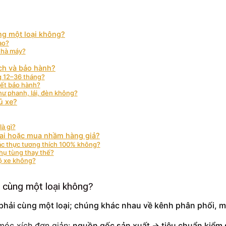
ng một loại không?
ào?
nhà máy?
ích và bảo hành?
ng 12–36 tháng?
hết bảo hành?
ư phanh, lái, đèn không?
ủ xe?
là gì?
sai hoặc mua nhầm hàng giả?
ác thực tương thích 100% không?
hụ tùng thay thế?
bộ xe không?
à cùng một loại không?
ải cùng một loại; chúng khác nhau về kênh phân phối, mức
móc xích đơn giản:
nguồn gốc sản xuất → tiêu chuẩn kiểm