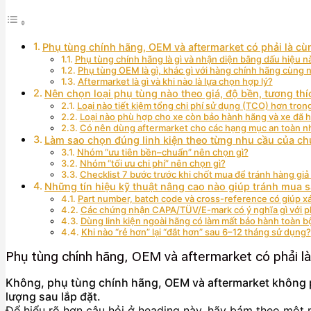
Phụ tùng chính hãng, OEM và aftermarket có phải là cù
Phụ tùng chính hãng là gì và nhận diện bằng dấu hiệu n
Phụ tùng OEM là gì, khác gì với hàng chính hãng cùng 
Aftermarket là gì và khi nào là lựa chọn hợp lý?
Nên chọn loại phụ tùng nào theo giá, độ bền, tương th
Loại nào tiết kiệm tổng chi phí sử dụng (TCO) hơn tro
Loại nào phù hợp cho xe còn bảo hành hãng và xe đã 
Có nên dùng aftermarket cho các hạng mục an toàn nh
Làm sao chọn đúng linh kiện theo từng nhu cầu của ch
Nhóm “ưu tiên bền–chuẩn” nên chọn gì?
Nhóm “tối ưu chi phí” nên chọn gì?
Checklist 7 bước trước khi chốt mua để tránh hàng giả 
Những tín hiệu kỹ thuật nâng cao nào giúp tránh mua 
Part number, batch code và cross-reference có giúp x
Các chứng nhận CAPA/TÜV/E-mark có ý nghĩa gì với p
Dùng linh kiện ngoài hãng có làm mất bảo hành toàn 
Khi nào “rẻ hơn” lại “đắt hơn” sau 6–12 tháng sử dụng?
Phụ tùng chính hãng, OEM và aftermarket có phải l
Không, phụ tùng chính hãng, OEM và aftermarket không ph
lượng sau lắp đặt.
Để hiểu rõ hơn câu hỏi ở heading này, hãy bám theo một 