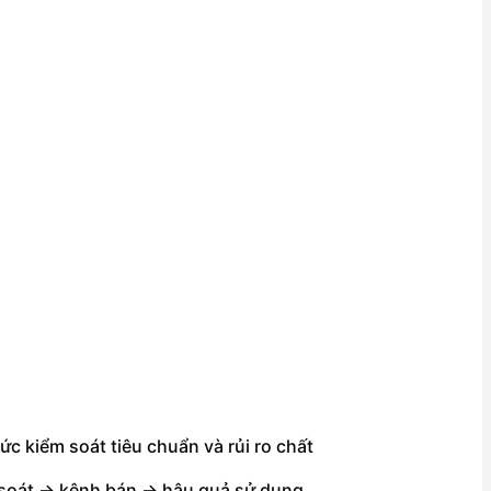
 kiểm soát tiêu chuẩn và rủi ro chất
 soát → kênh bán → hậu quả sử dụng
.