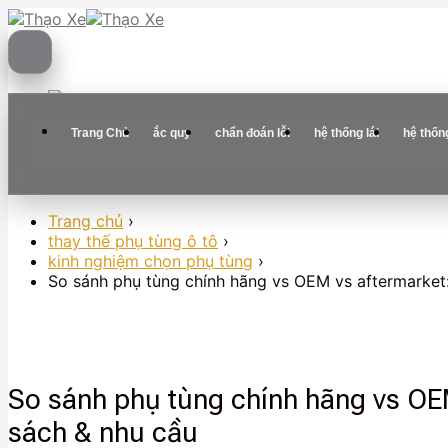
Skip
to
content
Trang Chủ
ắc quy
chẩn đoán lỗi
hệ thống lái
hệ thốn
Trang chủ
›
thay thế phụ tùng ô tô
›
kinh nghiệm chọn phụ tùng
›
So sánh phụ tùng chính hãng vs OEM vs aftermarket:
So sánh phụ tùng chính hãng vs OEM
sách & nhu cầu