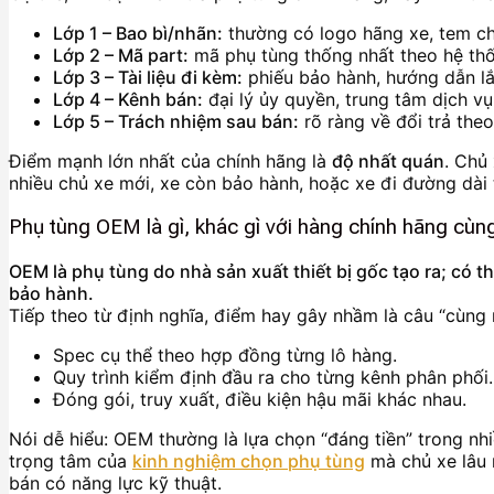
Lớp 1 – Bao bì/nhãn:
thường có logo hãng xe, tem c
Lớp 2 – Mã part:
mã phụ tùng thống nhất theo hệ thố
Lớp 3 – Tài liệu đi kèm:
phiếu bảo hành, hướng dẫn lắ
Lớp 4 – Kênh bán:
đại lý ủy quyền, trung tâm dịch vụ
Lớp 5 – Trách nhiệm sau bán:
rõ ràng về đổi trả the
Điểm mạnh lớn nhất của chính hãng là
độ nhất quán
. Chủ
nhiều chủ xe mới, xe còn bảo hành, hoặc xe đi đường dài
Phụ tùng OEM là gì, khác gì với hàng chính hãng cù
OEM là phụ tùng do nhà sản xuất thiết bị gốc tạo ra; có 
bảo hành.
Tiếp theo từ định nghĩa, điểm hay gây nhầm là câu “cùng 
Spec cụ thể theo hợp đồng từng lô hàng.
Quy trình kiểm định đầu ra cho từng kênh phân phối.
Đóng gói, truy xuất, điều kiện hậu mãi khác nhau.
Nói dễ hiểu: OEM thường là lựa chọn “đáng tiền” trong nhi
trọng tâm của
kinh nghiệm chọn phụ tùng
mà chủ xe lâu 
bán có năng lực kỹ thuật.