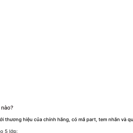
u nào?
ưới thương hiệu của chính hãng, có mã part, tem nhãn và q
o 5 lớp: