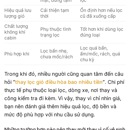
mặt, dùng tạm
lọc
Hiệu quả lưu
Cải thiện tạm
Ổn định hơn nếu lọc
lượng gió
thời
cũ đã xuống cấp
Chất lượng
Phụ thuộc tình
Tốt hơn khi dùng lọc
không khí
trạng lọc
đúng loại
cabin
Lọc quá bẩn,
Lọc bẩn nhẹ,
Phù hợp khi
ẩm/mốc, rách, quá
chưa mốc/rách
chu kỳ
Trong khi đó, nhiều người cũng quan tâm đến câu
hỏi
“
thay lọc gió điều hòa bao nhiêu tiền
”
. Chi phí
thực tế phụ thuộc loại lọc, dòng xe, nơi thay và
công kiểm tra đi kèm. Vì vậy, thay vì chỉ nhìn giá,
bạn nên đánh giá thêm hiệu quả lọc, độ bền và
mức độ phù hợp với nhu cầu sử dụng.
Những trường hợp nào nên thay mới thay vì cố vệ sinh