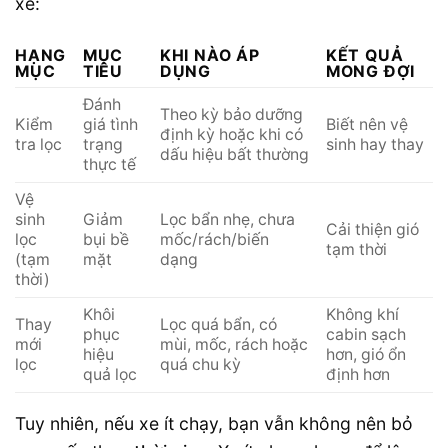
xe:
HẠNG
MỤC
KHI NÀO ÁP
KẾT QUẢ
MỤC
TIÊU
DỤNG
MONG ĐỢI
Đánh
Theo kỳ bảo dưỡng
Kiểm
giá tình
Biết nên vệ
định kỳ hoặc khi có
tra lọc
trạng
sinh hay thay
dấu hiệu bất thường
thực tế
Vệ
sinh
Giảm
Lọc bẩn nhẹ, chưa
Cải thiện gió
lọc
bụi bề
mốc/rách/biến
tạm thời
(tạm
mặt
dạng
thời)
Khôi
Không khí
Thay
Lọc quá bẩn, có
phục
cabin sạch
mới
mùi, mốc, rách hoặc
hiệu
hơn, gió ổn
lọc
quá chu kỳ
quả lọc
định hơn
Tuy nhiên, nếu xe ít chạy, bạn vẫn không nên bỏ