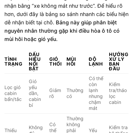
nhận bằng “xe không mát như trước”. Để hiểu rõ
hơn, dưới đây là bảng so sánh nhanh các biểu hiện
dễ nhận biết tại chỗ.
Bảng này giúp phân biệt
nguyên nhân thường gặp khi điều hòa ô tô có
mùi hôi hoặc gió yếu.
DẤU
HƯỚNG
TÌNH
HIỆU
GIÓ
MÙI
ĐỘ
XỬ LÝ
TRẠNG
NỔI
THỔI
HÔI
LẠNH
BAN
BẬT
ĐẦU
Có thể
Gió
còn
Kiểm
Lọc gió
yếu
Giảm
Thường
lạnh
tra/tháo
cabin
dần,
rõ
có
nhưng
lọc
bẩn/tắc
cabin
chậm
cabin
bí
mát
Thường
Có
không
Không
Kiểm tra
Thiếu
thể
phải
Yếu