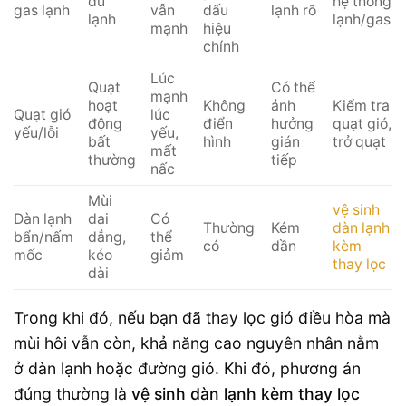
đủ
hệ thống
gas lạnh
vẫn
dấu
lạnh rõ
lạnh
lạnh/gas
mạnh
hiệu
chính
Lúc
Quạt
Có thể
mạnh
hoạt
Không
ảnh
Kiểm tra
Quạt gió
lúc
động
điển
hưởng
quạt gió,
yếu/lỗi
yếu,
bất
hình
gián
trở quạt
mất
thường
tiếp
nấc
Mùi
vệ sinh
Dàn lạnh
dai
Có
Thường
Kém
dàn lạnh
bẩn/nấm
dẳng,
thể
có
dần
kèm
mốc
kéo
giảm
thay lọc
dài
Trong khi đó, nếu bạn đã thay lọc gió điều hòa mà
mùi hôi vẫn còn, khả năng cao nguyên nhân nằm
ở dàn lạnh hoặc đường gió. Khi đó, phương án
đúng thường là
vệ sinh dàn lạnh kèm thay lọc