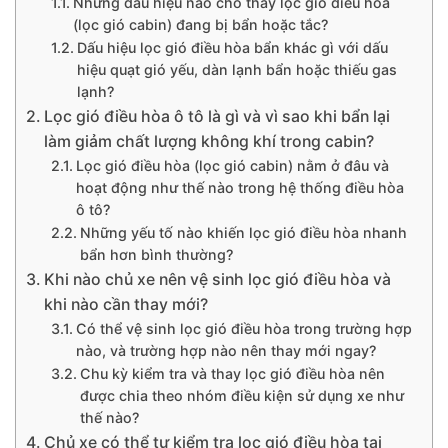
Những dấu hiệu nào cho thấy lọc gió điều hòa
(lọc gió cabin) đang bị bẩn hoặc tắc?
Dấu hiệu lọc gió điều hòa bẩn khác gì với dấu
hiệu quạt gió yếu, dàn lạnh bẩn hoặc thiếu gas
lạnh?
Lọc gió điều hòa ô tô là gì và vì sao khi bẩn lại
làm giảm chất lượng không khí trong cabin?
Lọc gió điều hòa (lọc gió cabin) nằm ở đâu và
hoạt động như thế nào trong hệ thống điều hòa
ô tô?
Những yếu tố nào khiến lọc gió điều hòa nhanh
bẩn hơn bình thường?
Khi nào chủ xe nên vệ sinh lọc gió điều hòa và
khi nào cần thay mới?
Có thể vệ sinh lọc gió điều hòa trong trường hợp
nào, và trường hợp nào nên thay mới ngay?
Chu kỳ kiểm tra và thay lọc gió điều hòa nên
được chia theo nhóm điều kiện sử dụng xe như
thế nào?
Chủ xe có thể tự kiểm tra lọc gió điều hòa tại