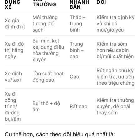
DỤNG
NHANH
DÕI
TRƯỜNG
XE
BẨN
Môi trường
Thấp –
Kiểm tra định kỳ
Xe gia
tương đối
trung
và khi có
đình đi ít
sạch
bình
mùi/gió yếu
Bụi mịn, kẹt
Xe đi đô
Trung
Kiểm tra sớm
xe, dùng điều
thị hằng
bình –
hơn nếu cabin
hòa thường
ngày
cao
bí/mùi xuất hiện
xuyên
Rút ngắn chu kỳ
Xe dịch
Tần suất hoạt
Cao
kiểm tra, ưu tiên
vụ/taxi
động cao
theo triệu chứng
Xe đi
công
Kiểm tra thường
Bụi thô + độ
trình/
Rất cao
xuyên, dễ phải
ẩm
đường
thay sớm
bụi/ẩm
Cụ thể hơn, cách theo dõi hiệu quả nhất là: