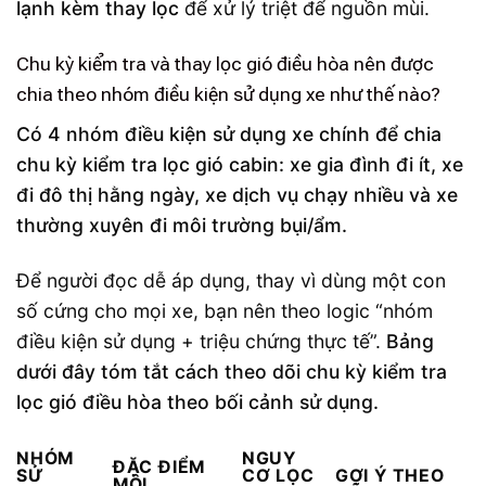
lạnh kèm thay lọc
để xử lý triệt để nguồn mùi.
Chu kỳ kiểm tra và thay lọc gió điều hòa nên được
chia theo nhóm điều kiện sử dụng xe như thế nào?
Có 4 nhóm điều kiện sử dụng xe chính để chia
chu kỳ kiểm tra lọc gió cabin: xe gia đình đi ít, xe
đi đô thị hằng ngày, xe dịch vụ chạy nhiều và xe
thường xuyên đi môi trường bụi/ẩm.
Để người đọc dễ áp dụng, thay vì dùng một con
số cứng cho mọi xe, bạn nên theo logic “nhóm
điều kiện sử dụng + triệu chứng thực tế”.
Bảng
dưới đây tóm tắt cách theo dõi chu kỳ kiểm tra
lọc gió điều hòa theo bối cảnh sử dụng.
NHÓM
NGUY
ĐẶC ĐIỂM
SỬ
CƠ LỌC
GỢI Ý THEO
MÔI