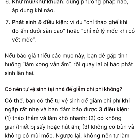
Khử mùi/khử khuẩn:
dùng phương pháp nào,
áp dụng khi nào.
Phát sinh & điều kiện:
ví dụ “chỉ tháo ghế khi
đo ẩm dưới sàn cao” hoặc “chỉ xử lý mốc khi có
vết mốc”.
Nếu báo giá thiếu các mục này, bạn dễ gặp tình
huống “làm xong vẫn ẩm”, rồi quay lại bị báo phát
sinh lần hai.
Có nên tự vệ sinh tại nhà để giảm chi phí không?
Có thể
, bạn có thể tự vệ sinh để giảm chi phí
khi
ngập rất nhẹ
và bạn đảm bảo được
3 điều kiện
:
(1) tháo thảm và làm khô nhanh; (2) có không
gian/thiết bị sấy hoặc hút ẩm; (3) không có bùn và
không có mùi mốc. Ngược lại,
không nên
tự làm