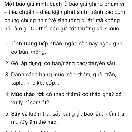
Một báo giá minh bạch
là báo giá ghi rõ
phạm vi
– tiêu chuẩn – điều kiện phát sinh
, tránh các cụm
chung chung như “vệ sinh tổng quát” mà không
nói làm gì. Cụ thể, báo giá tốt thường có
7 mục
:
Tình trạng tiếp nhận:
ngập sàn hay ngập ghế,
có bùn không.
Gói áp dụng:
cơ bản/nâng cao/chuyên sâu.
Danh sách hạng mục:
sàn–thảm, ghế, trần,
taplo, khe kẽ, cốp…
Mức tháo rời:
có tháo thảm? có tháo ghế? có
xử lý nỉ sàn/lót?
Sấy và kiểm tra:
sấy bằng gì, bao lâu, kiểm tra
mùi/độ ẩm thế nào.