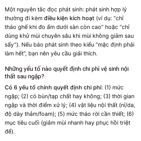
Một nguyên tắc đọc phát sinh: phát sinh hợp lý
thường đi kèm
điều kiện kích hoạt
(ví dụ: “chỉ
tháo ghế khi đo ẩm dưới sàn còn cao” hoặc “chỉ
dùng khử mùi chuyên sâu khi mùi không giảm sau
sấy”). Nếu báo phát sinh theo kiểu “mặc định phải
làm hết”, bạn nên yêu cầu giải thích.
Những yếu tố nào quyết định chi phí vệ sinh nội
thất sau ngập?
Có 6 yếu tố chính quyết định chi phí
: (1) mức
ngập; (2) có bùn/tạp chất hay không; (3) thời gian
ngập và thời điểm xử lý; (4) vật liệu nội thất (nỉ/da,
độ dày thảm/foam); (5) mức tháo rời cần thiết; (6)
mục tiêu cuối (giảm mùi nhanh hay phục hồi triệt
để).