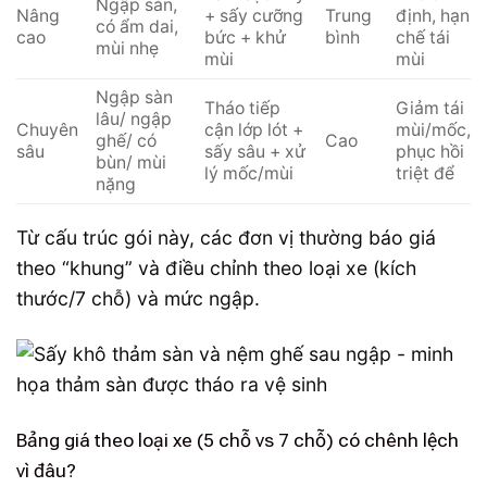
Ngập sàn,
Nâng
+ sấy cưỡng
Trung
định, hạn
có ẩm dai,
cao
bức + khử
bình
chế tái
mùi nhẹ
mùi
mùi
Ngập sàn
Tháo tiếp
Giảm tái
lâu/ ngập
Chuyên
cận lớp lót +
mùi/mốc,
ghế/ có
Cao
sâu
sấy sâu + xử
phục hồi
bùn/ mùi
lý mốc/mùi
triệt để
nặng
Từ cấu trúc gói này, các đơn vị thường báo giá
theo “khung” và điều chỉnh theo loại xe (kích
thước/7 chỗ) và mức ngập.
Bảng giá theo loại xe (5 chỗ vs 7 chỗ) có chênh lệch
vì đâu?