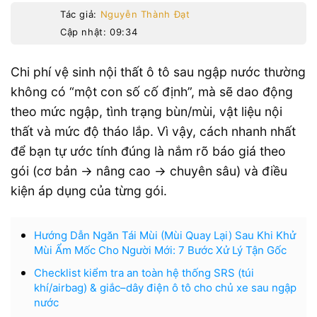
Tác giả:
Nguyễn Thành Đạt
Cập nhật: 09:34
Chi phí vệ sinh nội thất ô tô sau ngập nước thường
không có “một con số cố định”, mà sẽ dao động
theo mức ngập, tình trạng bùn/mùi, vật liệu nội
thất và mức độ tháo lắp. Vì vậy, cách nhanh nhất
để bạn tự ước tính đúng là nắm rõ báo giá theo
gói (cơ bản → nâng cao → chuyên sâu) và điều
kiện áp dụng của từng gói.
Hướng Dẫn Ngăn Tái Mùi (Mùi Quay Lại) Sau Khi Khử
Mùi Ẩm Mốc Cho Người Mới: 7 Bước Xử Lý Tận Gốc
Checklist kiểm tra an toàn hệ thống SRS (túi
khí/airbag) & giắc–dây điện ô tô cho chủ xe sau ngập
nước