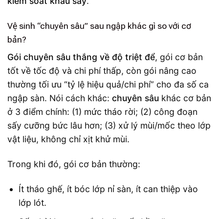
kiểm soát khâu sấy
.
Vệ sinh “chuyên sâu” sau ngập khác gì so với cơ
bản?
Gói chuyên sâu thắng về độ triệt để
, gói cơ bản
tốt về tốc độ và chi phí thấp, còn gói nâng cao
thường tối ưu “tỷ lệ hiệu quả/chi phí” cho đa số ca
ngập sàn. Nói cách khác:
chuyên sâu
khác cơ bản
ở 3 điểm chính: (1) mức tháo rời; (2) công đoạn
sấy cưỡng bức lâu hơn; (3) xử lý mùi/mốc theo lớp
vật liệu, không chỉ xịt khử mùi.
Trong khi đó, gói cơ bản thường:
Ít tháo ghế, ít bóc lớp nỉ sàn, ít can thiệp vào
lớp lót.