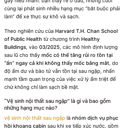
gây hiểu nhầm: bạn thấy rẻ ở đầu, nhưng cuối
cùng lại phát sinh nhiều hạng mục “bắt buộc phải
làm” để xe thực sự khô và sạch.
Theo nghiên cứu của
Harvard T.H. Chan School
of Public Health
từ chương trình
Healthy
Buildings
, vào
03/2025
, các mô hình định lượng
sau lũ cho thấy
mốc có thể tăng rủi ro tồn tại
“ẩn” ngay cả khi không thấy mốc bằng mắt
, do
độ ẩm dư và bào tử vẫn tồn tại sau ngập, nhấn
mạnh tầm quan trọng của việc xử lý ẩm triệt để
chứ không chỉ làm sạch bề mặt.
“Vệ sinh nội thất sau ngập” là gì và bao gồm
những hạng mục nào?
vệ sinh nội thất sau ngập
là
nhóm dịch vụ phục
hồi khoang cabin
sau khi xe tiếp xúc nước, gồm