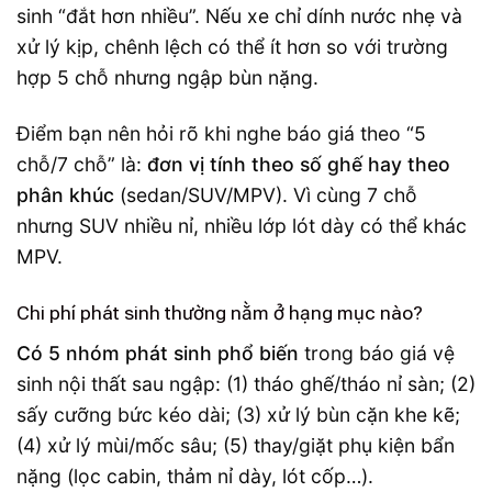
sinh “đắt hơn nhiều”. Nếu xe chỉ dính nước nhẹ và
xử lý kịp, chênh lệch có thể ít hơn so với trường
hợp 5 chỗ nhưng ngập bùn nặng.
Điểm bạn nên hỏi rõ khi nghe báo giá theo “5
chỗ/7 chỗ” là:
đơn vị tính theo số ghế hay theo
phân khúc
(sedan/SUV/MPV). Vì cùng 7 chỗ
nhưng SUV nhiều nỉ, nhiều lớp lót dày có thể khác
MPV.
Chi phí phát sinh thường nằm ở hạng mục nào?
Có 5 nhóm phát sinh phổ biến
trong báo giá vệ
sinh nội thất sau ngập: (1) tháo ghế/tháo nỉ sàn; (2)
sấy cưỡng bức kéo dài; (3) xử lý bùn cặn khe kẽ;
(4) xử lý mùi/mốc sâu; (5) thay/giặt phụ kiện bẩn
nặng (lọc cabin, thảm nỉ dày, lót cốp…).