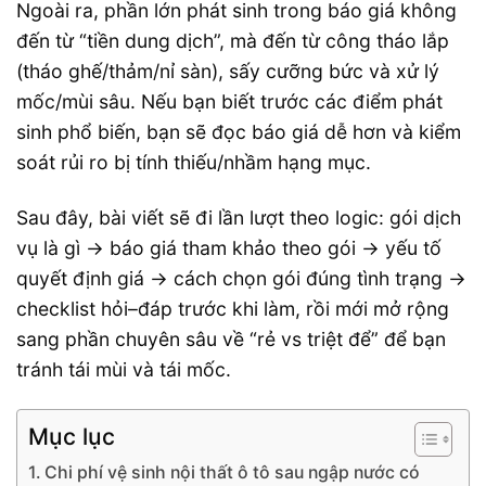
Ngoài ra, phần lớn phát sinh trong báo giá không
đến từ “tiền dung dịch”, mà đến từ công tháo lắp
(tháo ghế/thảm/nỉ sàn), sấy cưỡng bức và xử lý
mốc/mùi sâu. Nếu bạn biết trước các điểm phát
sinh phổ biến, bạn sẽ đọc báo giá dễ hơn và kiểm
soát rủi ro bị tính thiếu/nhầm hạng mục.
Sau đây, bài viết sẽ đi lần lượt theo logic: gói dịch
vụ là gì → báo giá tham khảo theo gói → yếu tố
quyết định giá → cách chọn gói đúng tình trạng →
checklist hỏi–đáp trước khi làm, rồi mới mở rộng
sang phần chuyên sâu về “rẻ vs triệt để” để bạn
tránh tái mùi và tái mốc.
Mục lục
Chi phí vệ sinh nội thất ô tô sau ngập nước có