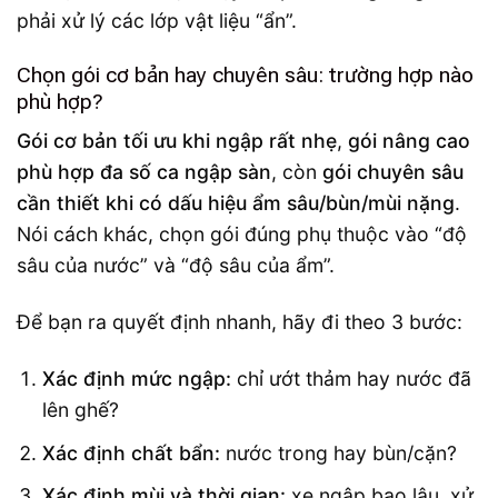
phải xử lý các lớp vật liệu “ẩn”.
Chọn gói cơ bản hay chuyên sâu: trường hợp nào
phù hợp?
Gói cơ bản tối ưu khi ngập rất nhẹ
,
gói nâng cao
phù hợp đa số ca ngập sàn
, còn
gói chuyên sâu
cần thiết khi có dấu hiệu ẩm sâu/bùn/mùi nặng
.
Nói cách khác, chọn gói đúng phụ thuộc vào “độ
sâu của nước” và “độ sâu của ẩm”.
Để bạn ra quyết định nhanh, hãy đi theo 3 bước:
Xác định mức ngập:
chỉ ướt thảm hay nước đã
lên ghế?
Xác định chất bẩn:
nước trong hay bùn/cặn?
Xác định mùi và thời gian:
xe ngập bao lâu, xử