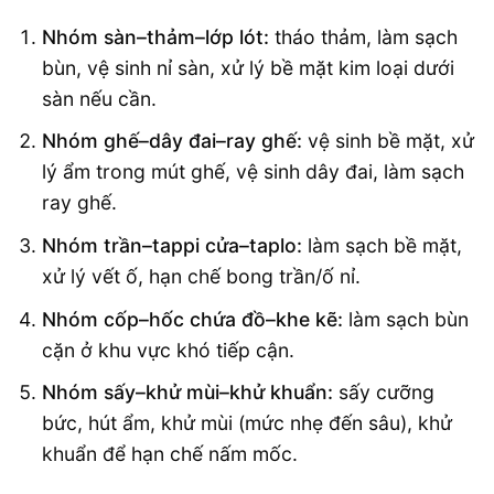
Nhóm sàn–thảm–lớp lót:
tháo thảm, làm sạch
bùn, vệ sinh nỉ sàn, xử lý bề mặt kim loại dưới
sàn nếu cần.
Nhóm ghế–dây đai–ray ghế:
vệ sinh bề mặt, xử
lý ẩm trong mút ghế, vệ sinh dây đai, làm sạch
ray ghế.
Nhóm trần–tappi cửa–taplo:
làm sạch bề mặt,
xử lý vết ố, hạn chế bong trần/ố nỉ.
Nhóm cốp–hốc chứa đồ–khe kẽ:
làm sạch bùn
cặn ở khu vực khó tiếp cận.
Nhóm sấy–khử mùi–khử khuẩn:
sấy cưỡng
bức, hút ẩm, khử mùi (mức nhẹ đến sâu), khử
khuẩn để hạn chế nấm mốc.