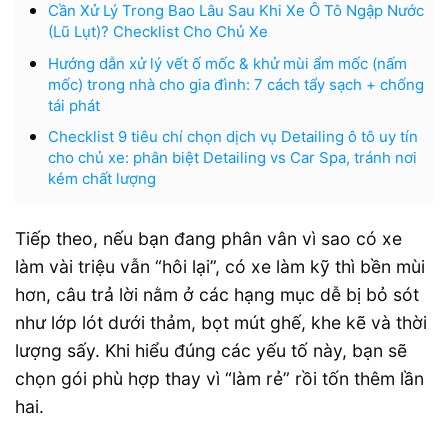
Cần Xử Lý Trong Bao Lâu Sau Khi Xe Ô Tô Ngập Nước
(Lũ Lụt)? Checklist Cho Chủ Xe
Hướng dẫn xử lý vết ố mốc & khử mùi ẩm mốc (nấm
mốc) trong nhà cho gia đình: 7 cách tẩy sạch + chống
tái phát
Checklist 9 tiêu chí chọn dịch vụ Detailing ô tô uy tín
cho chủ xe: phân biệt Detailing vs Car Spa, tránh nơi
kém chất lượng
Tiếp theo, nếu bạn đang phân vân vì sao có xe
làm vài triệu vẫn “hôi lại”, có xe làm kỹ thì bền mùi
hơn, câu trả lời nằm ở các hạng mục dễ bị bỏ sót
như lớp lót dưới thảm, bọt mút ghế, khe kẽ và thời
lượng sấy. Khi hiểu đúng các yếu tố này, bạn sẽ
chọn gói phù hợp thay vì “làm rẻ” rồi tốn thêm lần
hai.