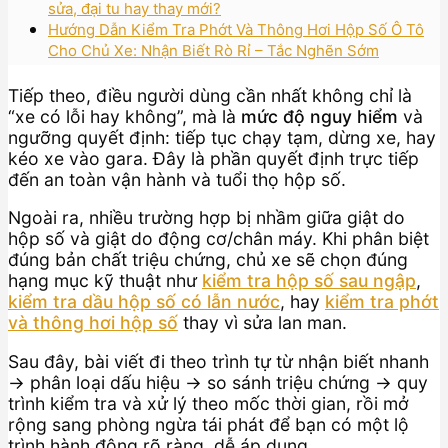
sửa, đại tu hay thay mới?
Hướng Dẫn Kiểm Tra Phớt Và Thông Hơi Hộp Số Ô Tô
Cho Chủ Xe: Nhận Biết Rò Rỉ – Tắc Nghẽn Sớm
Tiếp theo, điều người dùng cần nhất không chỉ là
“xe có lỗi hay không”, mà là
mức độ nguy hiểm
và
ngưỡng quyết định: tiếp tục chạy tạm, dừng xe, hay
kéo xe vào gara. Đây là phần quyết định trực tiếp
đến an toàn vận hành và tuổi thọ hộp số.
Ngoài ra, nhiều trường hợp bị nhầm giữa giật do
hộp số và giật do động cơ/chân máy. Khi phân biệt
đúng bản chất triệu chứng, chủ xe sẽ chọn đúng
hạng mục kỹ thuật như
kiểm tra hộp số sau ngập
,
kiểm tra dầu hộp số có lẫn nước
, hay
kiểm tra phớt
và thông hơi hộp số
thay vì sửa lan man.
Sau đây, bài viết đi theo trình tự từ nhận biết nhanh
→ phân loại dấu hiệu → so sánh triệu chứng → quy
trình kiểm tra và xử lý theo mốc thời gian, rồi mở
rộng sang phòng ngừa tái phát để bạn có một lộ
trình hành động rõ ràng, dễ áp dụng.