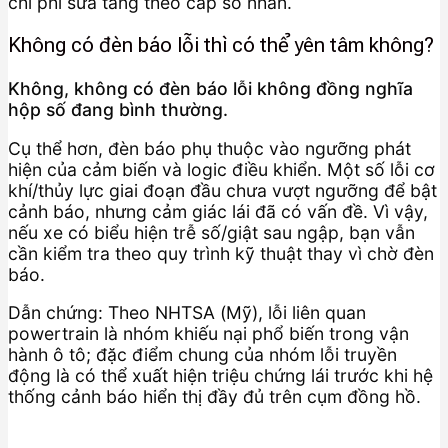
chi phí sửa tăng theo cấp số nhân.
Không có đèn báo lỗi thì có thể yên tâm không?
Không, không có đèn báo lỗi không đồng nghĩa
hộp số đang bình thường.
Cụ thể hơn, đèn báo phụ thuộc vào ngưỡng phát
hiện của cảm biến và logic điều khiển. Một số lỗi cơ
khí/thủy lực giai đoạn đầu chưa vượt ngưỡng để bật
cảnh báo, nhưng cảm giác lái đã có vấn đề. Vì vậy,
nếu xe có biểu hiện trễ số/giật sau ngập, bạn vẫn
cần kiểm tra theo quy trình kỹ thuật thay vì chờ đèn
báo.
Dẫn chứng: Theo NHTSA (Mỹ), lỗi liên quan
powertrain là nhóm khiếu nại phổ biến trong vận
hành ô tô; đặc điểm chung của nhóm lỗi truyền
động là có thể xuất hiện triệu chứng lái trước khi hệ
thống cảnh báo hiển thị đầy đủ trên cụm đồng hồ.