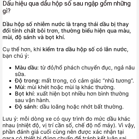
Dấu hiệu qua dầu hộp số sau ngập gồm những
gì?
Dầu hộp số nhiễm nước là trạng thái dầu bị thay
đổi tính chất bôi trơn, thường biểu hiện qua màu,
mùi, độ sánh và bọt khí.
Cụ thể hơn, khi
kiểm tra dầu hộp số có lẫn nước
,
bạn chú ý:
Màu dầu
: từ đỏ/hổ phách chuyển đục, ngả nâu
sữa.
Độ trong
: mất trong, có cảm giác “nhũ tương”.
Mùi
: mùi khét hoặc mùi lạ khác thường.
Bọt khí
: xuất hiện bọt nhiều hơn bình thường
sau vận hành.
Độ sánh
: dầu loãng hoặc nhớt bất thường.
Lưu ý: mỗi dòng xe có quy trình đo mức dầu khác
nhau (nhiệt độ, vị trí cần số, chế độ nổ máy). Vì vậy,
phần đánh giá cuối cùng nên được xác nhận tại
gara có thiết bị đúng chuẩn để tránh kết luận sai.