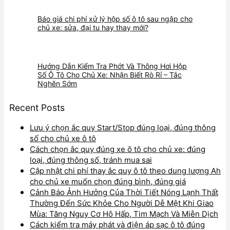
Báo giá chi phí xử lý hộp số ô tô sau ngập cho
chủ xe: sửa, đại tu hay thay mới?
Hướng Dẫn Kiểm Tra Phớt Và Thông Hơi Hộp
Số Ô Tô Cho Chủ Xe: Nhận Biết Rò Rỉ – Tắc
Nghẽn Sớm
Recent Posts
Lưu ý chọn ắc quy Start/Stop đúng loại, đúng thông
số cho chủ xe ô tô
Cách chọn ắc quy đúng xe ô tô cho chủ xe: đúng
loại, đúng thông số, tránh mua sai
Cập nhật chi phí thay ắc quy ô tô theo dung lượng Ah
cho chủ xe muốn chọn đúng bình, đúng giá
Cảnh Báo Ảnh Hưởng Của Thời Tiết Nóng Lạnh Thất
Thường Đến Sức Khỏe Cho Người Dễ Mệt Khi Giao
Mùa: Tăng Nguy Cơ Hô Hấp, Tim Mạch Và Miễn Dịch
Cách kiểm tra máy phát và điện áp sạc ô tô đúng