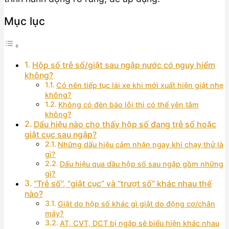
Mục lục
Hộp số trễ số/giật sau ngập nước có nguy hiểm
không?
Có nên tiếp tục lái xe khi mới xuất hiện giật nhẹ
không?
Không có đèn báo lỗi thì có thể yên tâm
không?
Dấu hiệu nào cho thấy hộp số đang trễ số hoặc
giật cục sau ngập?
Những dấu hiệu cảm nhận ngay khi chạy thử là
gì?
Dấu hiệu qua dầu hộp số sau ngập gồm những
gì?
“Trễ số”, “giật cục” và “trượt số” khác nhau thế
nào?
Giật do hộp số khác gì giật do động cơ/chân
máy?
AT, CVT, DCT bị ngập sẽ biểu hiện khác nhau