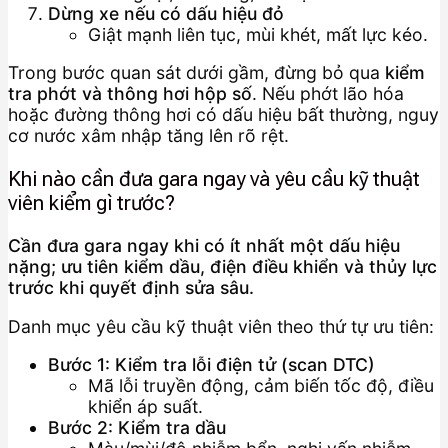
Dừng xe nếu có dấu hiệu đỏ
Giật mạnh liên tục, mùi khét, mất lực kéo.
Trong bước quan sát dưới gầm, đừng bỏ qua
kiểm
tra phớt và thông hơi hộp số
. Nếu phớt lão hóa
hoặc đường thông hơi có dấu hiệu bất thường, nguy
cơ nước xâm nhập tăng lên rõ rệt.
Khi nào cần đưa gara ngay và yêu cầu kỹ thuật
viên kiểm gì trước?
Cần đưa gara ngay khi có ít nhất một dấu hiệu
nặng; ưu tiên kiểm dầu, điện điều khiển và thủy lực
trước khi quyết định sửa sâu.
Danh mục yêu cầu kỹ thuật viên theo thứ tự ưu tiên:
Bước 1: Kiểm tra lỗi điện tử (scan DTC)
Mã lỗi truyền động, cảm biến tốc độ, điều
khiển áp suất.
Bước 2: Kiểm tra dầu