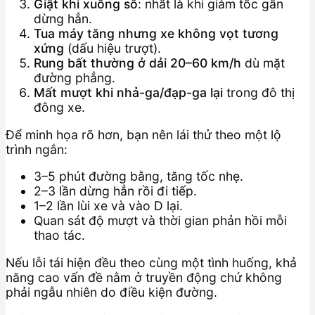
Giật khi xuống số
: nhất là khi giảm tốc gần
dừng hẳn.
Tua máy tăng nhưng xe không vọt tương
xứng
(dấu hiệu trượt).
Rung bất thường ở dải 20–60 km/h
dù mặt
đường phẳng.
Mất mượt khi nhả-ga/đạp-ga lại
trong đô thị
đông xe.
Để minh họa rõ hơn, bạn nên lái thử theo một lộ
trình ngắn:
3–5 phút đường bằng, tăng tốc nhẹ.
2–3 lần dừng hẳn rồi đi tiếp.
1–2 lần lùi xe và vào D lại.
Quan sát độ mượt và thời gian phản hồi mỗi
thao tác.
Nếu lỗi tái hiện đều theo cùng một tình huống, khả
năng cao vấn đề nằm ở truyền động chứ không
phải ngẫu nhiên do điều kiện đường.