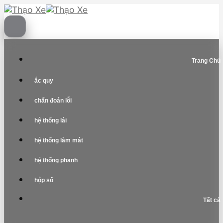
Skip
to
content
Trang Chủ
ắc quy
chẩn đoán lỗi
hệ thống lái
hệ thống làm mát
hệ thống phanh
hộp số
Tất cả