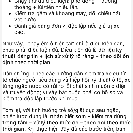
Chạy thử đủ điều kiện: phố đông + đường
thoáng + lùi/tiến nhiều lần.
Kiểm tra gầm và khoang máy, đối chiếu dấu
vết nước.
Đánh giá bằng đơn vị độc lập nếu giá trị xe
cao.
Như vậy, “chạy êm ở hiện tại” chỉ là điều kiện cần,
chưa phải điều kiện đủ. Điều kiện đủ là
dữ liệu kỹ
thuật đáng tin + lịch sử xử lý rõ ràng + theo dõi ổn
định theo thời gian
.
Dẫn chứng: Theo các hướng dẫn kiểm tra xe cũ từ
tổ chức người tiêu dùng và hiệp hội kỹ thuật ô tô, xe
từng ngập nước có rủi ro lỗi phát sinh muộn ở điện
và truyền động; vì vậy bắt buộc phải có hồ sơ và
kiểm tra độc lập trước khi mua.
Tóm lại, với tình huống trễ số/giật cục sau ngập,
chiến lược đúng là:
nhận biết sớm – kiểm tra đúng
trọng tâm – xử lý theo mức độ – theo dõi theo mốc
thời gian
. Khi thực hiện đầy đủ các bước trên, bạn