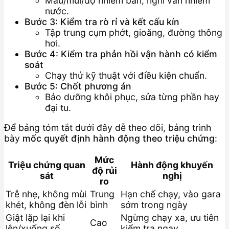
Màu/mùi/độ nhiễm bẩn, nghi vấn nhiễm
nước.
Bước 3: Kiểm tra rò rỉ và kết cấu kín
Tập trung cụm phớt, gioăng, đường thông
hơi.
Bước 4: Kiểm tra phản hồi vận hành có kiểm
soát
Chạy thử kỹ thuật với điều kiện chuẩn.
Bước 5: Chốt phương án
Bảo dưỡng khôi phục, sửa từng phần hay
đại tu.
Để bảng tóm tắt dưới đây dễ theo dõi, bảng trình
bày
mốc quyết định hành động theo triệu chứng
:
Mức
Triệu chứng quan
Hành động khuyến
độ rủi
sát
nghị
ro
Trễ nhẹ, không mùi
Trung
Hạn chế chạy, vào gara
khét, không đèn lỗi
bình
sớm trong ngày
Giật lặp lại khi
Ngừng chạy xa, ưu tiên
Cao
lên/xuống số
kiểm tra ngay