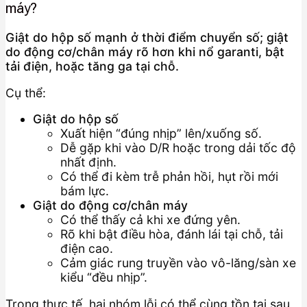
máy?
Giật do hộp số mạnh ở thời điểm chuyển số; giật
do động cơ/chân máy rõ hơn khi nổ garanti, bật
tải điện, hoặc tăng ga tại chỗ.
Cụ thể:
Giật do hộp số
Xuất hiện “đúng nhịp” lên/xuống số.
Dễ gặp khi vào D/R hoặc trong dải tốc độ
nhất định.
Có thể đi kèm trễ phản hồi, hụt rồi mới
bám lực.
Giật do động cơ/chân máy
Có thể thấy cả khi xe đứng yên.
Rõ khi bật điều hòa, đánh lái tại chỗ, tải
điện cao.
Cảm giác rung truyền vào vô-lăng/sàn xe
kiểu “đều nhịp”.
Trong thực tế, hai nhóm lỗi có thể cùng tồn tại sau