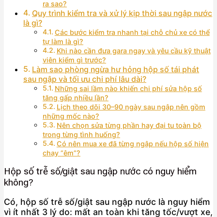
ra sao?
Quy trình kiểm tra và xử lý kịp thời sau ngập nước
là gì?
Các bước kiểm tra nhanh tại chỗ chủ xe có thể
tự làm là gì?
Khi nào cần đưa gara ngay và yêu cầu kỹ thuật
viên kiểm gì trước?
Làm sao phòng ngừa hư hỏng hộp số tái phát
sau ngập và tối ưu chi phí lâu dài?
Những sai lầm nào khiến chi phí sửa hộp số
tăng gấp nhiều lần?
Lịch theo dõi 30–90 ngày sau ngập nên gồm
những mốc nào?
Nên chọn sửa từng phần hay đại tu toàn bộ
trong từng tình huống?
Có nên mua xe đã từng ngập nếu hộp số hiện
chạy “êm”?
Hộp số trễ số/giật sau ngập nước có nguy hiểm
không?
Có, hộp số trễ số/giật sau ngập nước là nguy hiểm
vì ít nhất 3 lý do: mất an toàn khi tăng tốc/vượt xe,