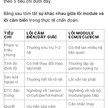
theo 5 tiêu chí dưới đây.
Bảng sau tóm tắt
sự khác nhau giữa lỗi module và
lỗi cảm biến
trong thực tế chẩn đoán:
TIÊU
LỖI CẢM
LỖI MODULE
CHÍ
BIẾN/DÂY GIẮC
ECM/ECU/BCM
Phạm vi
Thường khu trú 1–2
Có thể lan nhiều hệ
triệu
hệ
liên quan
chứng
Tính ổn
Có thể thay đổi theo
Thường lặp lại
định lỗi
tải/nhiệt
pattern tương tự
Sau sửa
Thường hết lỗi rõ rệt
Lỗi vẫn tái phát
ngoại vi
DTC đặc
Nghiêng về “sensor
Nghiêng về nội bộ
trưng
circuit/performance”
module/giao tiếp
Cân nhắc thay
Quyết
Ưu tiên sửa cảm