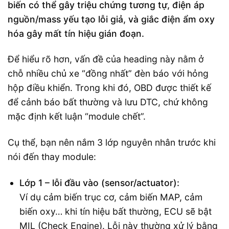
biến có thể gây triệu chứng tương tự, điện áp
nguồn/mass yếu tạo lỗi giả, và giắc điện ẩm oxy
hóa gây mất tín hiệu gián đoạn.
Để hiểu rõ hơn, vấn đề của heading này nằm ở
chỗ nhiều chủ xe “đồng nhất” đèn báo với hỏng
hộp điều khiển. Trong khi đó, OBD được thiết kế
để cảnh báo bất thường và lưu DTC, chứ không
mặc định kết luận “module chết”.
Cụ thể, bạn nên nắm 3 lớp nguyên nhân trước khi
nói đến thay module:
Lớp 1 – lỗi đầu vào (sensor/actuator):
Ví dụ cảm biến trục cơ, cảm biến MAP, cảm
biến oxy… khi tín hiệu bất thường, ECU sẽ bật
MIL (Check Engine). Lỗi này thường xử lý bằng