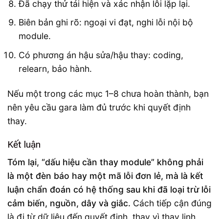
Đã chạy thử tái hiện và xác nhận lỗi lặp lại.
Biên bản ghi rõ: ngoại vi đạt, nghi lỗi nội bộ
module.
Có phương án hậu sửa/hậu thay: coding,
relearn, bảo hành.
Nếu một trong các mục 1–8 chưa hoàn thành, bạn
nên yêu cầu gara làm đủ trước khi quyết định
thay.
Kết luận
Tóm lại, “dấu hiệu cần thay module” không phải
là một đèn báo hay một mã lỗi đơn lẻ, mà là kết
luận chẩn đoán có hệ thống sau khi đã loại trừ lỗi
cảm biến, nguồn, dây và giắc.
Cách tiếp cận đúng
là đi từ dữ liệu đến quyết định, thay vì thay linh