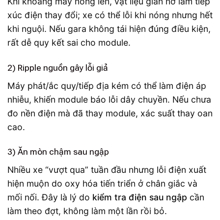
Khi khoang máy nóng lên, vật liệu giãn nở làm tiếp
xúc điện thay đổi; xe có thể lỗi khi nóng nhưng hết
khi nguội. Nếu gara không tái hiện đúng điều kiện,
rất dễ quy kết sai cho module.
2) Ripple nguồn gây lỗi giả
Máy phát/ắc quy/tiếp địa kém có thể làm điện áp
nhiễu, khiến module báo lỗi dây chuyền. Nếu chưa
đo nền điện mà đã thay module, xác suất thay oan
cao.
3) Ăn mòn chậm sau ngập
Nhiều xe “vượt qua” tuần đầu nhưng lỗi điện xuất
hiện muộn do oxy hóa tiến triển ở chân giắc và
mối nối. Đây là lý do
kiểm tra điện sau ngập
cần
làm theo đợt, không làm một lần rồi bỏ.