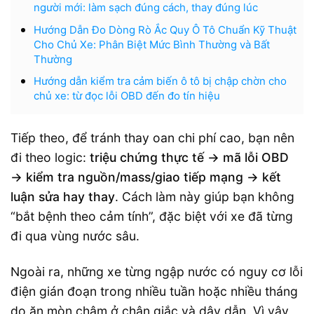
người mới: làm sạch đúng cách, thay đúng lúc
Hướng Dẫn Đo Dòng Rò Ắc Quy Ô Tô Chuẩn Kỹ Thuật
Cho Chủ Xe: Phân Biệt Mức Bình Thường và Bất
Thường
Hướng dẫn kiểm tra cảm biến ô tô bị chập chờn cho
chủ xe: từ đọc lỗi OBD đến đo tín hiệu
Tiếp theo, để tránh thay oan chi phí cao, bạn nên
đi theo logic:
triệu chứng thực tế → mã lỗi OBD
→ kiểm tra nguồn/mass/giao tiếp mạng → kết
luận sửa hay thay
. Cách làm này giúp bạn không
“bắt bệnh theo cảm tính”, đặc biệt với xe đã từng
đi qua vùng nước sâu.
Ngoài ra, những xe từng ngập nước có nguy cơ lỗi
điện gián đoạn trong nhiều tuần hoặc nhiều tháng
do ăn mòn chậm ở chân giắc và dây dẫn. Vì vậy,