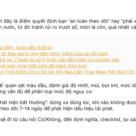
ì đây là điểm quyết định bạn “an toàn theo dõi” hay “phải x
nước, từ đó tránh rủi ro trượt số, mòn lá côn, quá nhiệt 
ừ điện, nước đến thiết bị
 tô: Báo giá từ nhẹ đến nặng, tránh sửa sai tốn kém
hủ xe: 7 bước từ xử lý khẩn cấp đến kiểm tra chuyên sâu
 xế mới: nhận biết sớm để tránh thủy kích
g Thời Điểm Cho Chủ Xe: Khi Nào Cần Thay Ngay, Khi Nào Chỉ
tế: quan sát màu dầu, đánh giá độ nhớt, mùi, bọt khí, mức 
hưng vẫn đủ để phân loại mức độ nguy cơ.
phát hiện bất thường”: dừng xe đúng lúc, khi nào không được
theo dõi 7–14 ngày để phát hiện dấu hiệu tái phát.
sẽ đi từ câu hỏi Có/Không, đến định nghĩa, checklist, so s