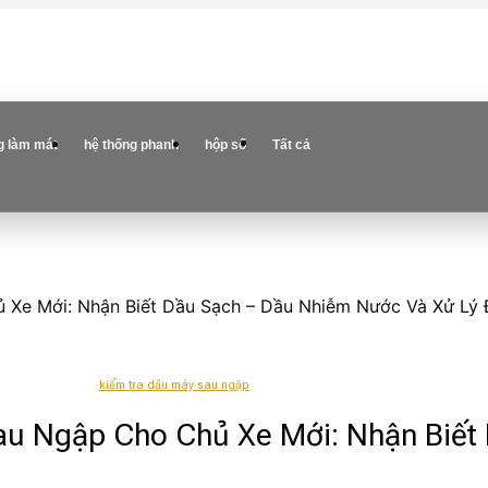
g làm mát
hệ thống phanh
hộp số
Tất cả
 Xe Mới: Nhận Biết Dầu Sạch – Dầu Nhiễm Nước Và Xử Lý
kiểm tra dầu máy sau ngập
au Ngập Cho Chủ Xe Mới: Nhận Biết