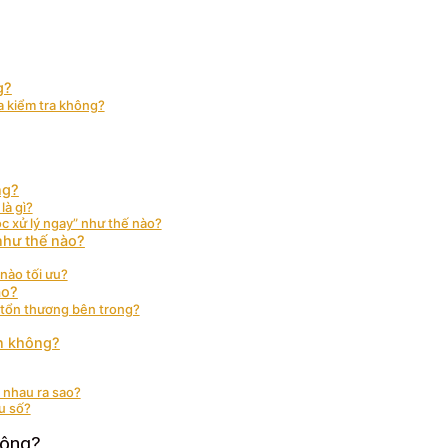
g?
a kiểm tra không?
ng?
là gì?
ộc xử lý ngay” như thế nào?
như thế nào?
 nào tối ưu?
ào?
 tổn thương bên trong?
ộn không?
 nhau ra sao?
u số?
hông?