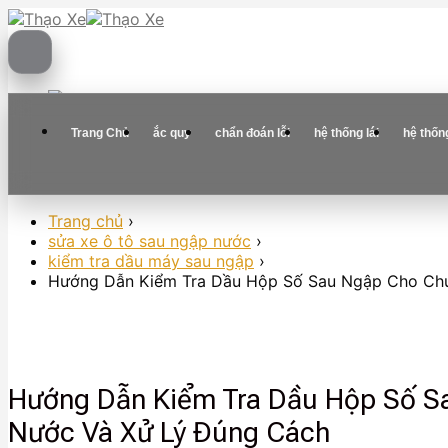
Skip
to
content
Trang Chủ
ắc quy
chẩn đoán lỗi
hệ thống lái
hệ thốn
Trang chủ
›
sửa xe ô tô sau ngập nước
›
kiểm tra dầu máy sau ngập
›
Hướng Dẫn Kiểm Tra Dầu Hộp Số Sau Ngập Cho Chủ
Hướng Dẫn Kiểm Tra Dầu Hộp Số S
Nước Và Xử Lý Đúng Cách