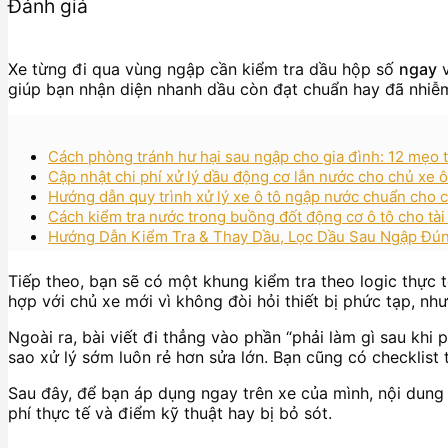
Đánh giá
Xe từng đi qua vùng ngập cần kiểm tra dầu hộp số
ngay
v
giúp bạn nhận diện nhanh dầu còn đạt chuẩn hay đã nhiễm 
Cách phòng tránh hư hại sau ngập cho gia đình: 12 mẹo t
Cập nhật chi phí xử lý dầu động cơ lẫn nước cho chủ xe ô
Hướng dẫn quy trình xử lý xe ô tô ngập nước chuẩn cho c
Cách kiểm tra nước trong buồng đốt động cơ ô tô cho tài
Hướng Dẫn Kiểm Tra & Thay Dầu, Lọc Dầu Sau Ngập Đún
Tiếp theo, bạn sẽ có một khung kiểm tra theo logic thực 
hợp với chủ xe mới vì không đòi hỏi thiết bị phức tạp, n
Ngoài ra, bài viết đi thẳng vào phần “phải làm gì sau khi 
sao xử lý sớm luôn rẻ hơn sửa lớn. Bạn cũng có checklist 
Sau đây, để bạn áp dụng ngay trên xe của mình, nội dung 
phí thực tế và điểm kỹ thuật hay bị bỏ sót.