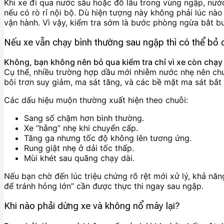
Khi xe đi qua nước sâu hoặc đỗ lâu trong vùng ngập, nước
nếu có rò rỉ nội bộ. Dù hiện tượng này không phải lúc nà
vận hành. Vì vậy, kiểm tra sớm là bước phòng ngừa bắt bu
Nếu xe vẫn chạy bình thường sau ngập thì có thể bỏ 
Không, bạn không nên bỏ qua kiểm tra chỉ vì xe còn chạy
Cụ thể, nhiều trường hợp dầu mới nhiễm nước nhẹ nên chưa 
bôi trơn suy giảm, ma sát tăng, và các bề mặt ma sát bắt
Các dấu hiệu muộn thường xuất hiện theo chuỗi:
Sang số chậm hơn bình thường.
Xe “hẫng” nhẹ khi chuyển cấp.
Tăng ga nhưng tốc độ không lên tương ứng.
Rung giật nhẹ ở dải tốc thấp.
Mùi khét sau quãng chạy dài.
Nếu bạn chờ đến lúc triệu chứng rõ rệt mới xử lý, khả năn
để tránh hỏng lớn” cần được thực thi ngay sau ngập.
Khi nào phải dừng xe và không nổ máy lại?