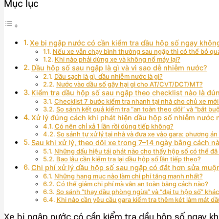
Mục lục
Xe bị ngập nước có cần kiểm tra dầu hộp số ngay khôn
Nếu xe vẫn chạy bình thường sau ngập thì có thể bỏ qu
Khi nào phải dừng xe và không nổ máy lại?
Dầu hộp số sau ngập là gì và vì sao dễ nhiễm nước?
Dầu sạch là gì, dầu nhiễm nước là gì?
Nước vào dầu số gây hại gì cho AT/CVT/DCT/MT?
Kiểm tra dầu hộp số sau ngập theo checklist nào là đú
Checklist 7 bước kiểm tra nhanh tại nhà cho chủ xe mới 
So sánh kết quả kiểm tra “an toàn theo dõi” và “bắt bu
Xử lý đúng cách khi phát hiện dầu hộp số nhiễm nước 
Có nên chỉ xả 1 lần rồi dùng tiếp không?
So sánh tự xử lý tại nhà và đưa xe vào gara: phương án
Sau khi xử lý, theo dõi xe trong 7–14 ngày bằng cách n
Những dấu hiệu tái phát nào cho thấy hộp số có thể đã
Bao lâu cần kiểm tra lại dầu hộp số lần tiếp theo?
Chi phí xử lý dầu hộp số sau ngập có đắt hơn sửa mu
Những hạng mục nào làm chi phí tăng mạnh nhất?
Có thể giảm chi phí mà vẫn an toàn bằng cách nào?
So sánh “thay dầu phòng ngừa” và “đại tu hộp số” khác
Khi nào cần yêu cầu gara kiểm tra thêm két làm mát dầ
Xe bị ngập nước có cần kiểm tra dầu hộp số ngay k