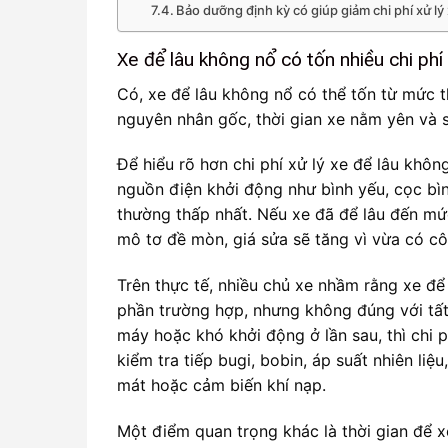
Bảo dưỡng định kỳ có giúp giảm chi phí xử l
Xe để lâu không nổ có tốn nhiều chi phí
Có, xe để lâu không nổ có thể tốn từ mức t
nguyên nhân gốc, thời gian xe nằm yên và 
Để hiểu rõ hơn chi phí xử lý xe để lâu khôn
nguồn điện khởi động như bình yếu, cọc bì
thường thấp nhất. Nếu xe đã để lâu đến mứ
mô tơ đề mòn, giá sửa sẽ tăng vì vừa có c
Trên thực tế, nhiều chủ xe nhầm rằng xe để 
phần trường hợp, nhưng không đúng với tất c
máy hoặc khó khởi động ở lần sau, thì chi p
kiểm tra tiếp bugi, bobin, áp suất nhiên liệ
mát hoặc cảm biến khí nạp.
Một điểm quan trọng khác là thời gian để x