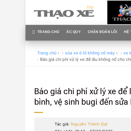
Skip
to
content
TRANG CHỦ
ẮC QUY
CHẨN ĐOÁN LỖI
HỆ 
Trang chủ
›
sửa xe ô tô không nổ máy
›
xe 
Báo giá chi phí xử lý xe để lâu không nổ cho chủ
Báo giá chi phí xử lý xe để
bình, vệ sinh bugi đến sửa 
Tác giả:
Nguyễn Thành Đạt