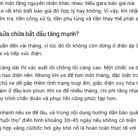
nh một tầng nguyên nhân khác nhau. Nếu gara báo giá mà
e rất khó biết báo giá đó hợp lý hay không. Vì vậy, khi nhậ
m tra, tiền công xử lý, tiền phụ tùng và tiền thay thế phát s
í sửa chữa bắt đầu tăng mạnh?
uần đến vài tháng, vì lúc đó lỗi không còn dừng ở điện áp 
a và tiếp xúc điện.
càng dài thì xác suất lỗi chồng lỗi càng cao. Một chiếc xe 
êu hao điện nền. Nhưng khi xe để hơn một tháng, đặc biệt tr
chủ xe dễ gặp thêm tình trạng bugi ẩm, giắc điện oxy hóa 
ám ở đầu kim phun. Khi xe để nhiều tháng, chi phí tăng nh
quy trình chẩn đoán và phục hồi cũng phức tạp hơn.
 nhanh nếu xe để lâu, và trong nội dung hướng dẫn bảo qu
“tuổi thọ” điển hình khoảng 30–45 ngày nếu không có biện
g hợp xăng cũ/bốc hơi gây khó nổ là hoàn toàn thực tế với 