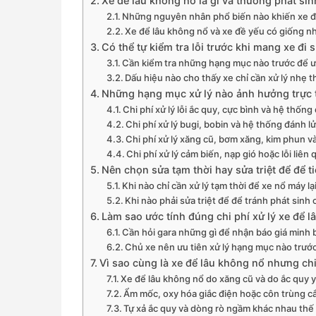
Xe để lâu không nổ là gì và thường phát s
Những nguyên nhân phổ biến nào khiến xe đ
Xe để lâu không nổ và xe đề yếu có giống 
Có thể tự kiểm tra lỗi trước khi mang xe đi
Cần kiểm tra những hạng mục nào trước để ướ
Dấu hiệu nào cho thấy xe chỉ cần xử lý nhẹ t
Những hạng mục xử lý nào ảnh hưởng trực t
Chi phí xử lý lỗi ắc quy, cực bình và hệ thốn
Chi phí xử lý bugi, bobin và hệ thống đánh l
Chi phí xử lý xăng cũ, bơm xăng, kim phun v
Chi phí xử lý cảm biến, nạp gió hoặc lỗi liên
Nên chọn sửa tạm thời hay sửa triệt để để ti
Khi nào chỉ cần xử lý tạm thời để xe nổ máy lạ
Khi nào phải sửa triệt để để tránh phát sinh ch
Làm sao ước tính đúng chi phí xử lý xe để l
Cần hỏi gara những gì để nhận báo giá minh
Chủ xe nên ưu tiên xử lý hạng mục nào trướ
Vì sao cùng là xe để lâu không nổ nhưng chi 
Xe để lâu không nổ do xăng cũ và do ắc quy y
Ẩm mốc, oxy hóa giắc điện hoặc côn trùng cắ
Tự xả ắc quy và dòng rò ngầm khác nhau thế 