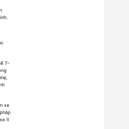
n
inh.
ắc
để 7–
ong
nhẹ,
anh
ản xe
 pháp
xe ít