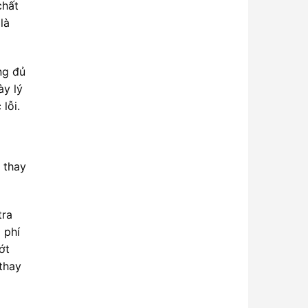
chất
là
ng đủ
ày lý
lỗi.
c thay
tra
 phí
ớt
thay