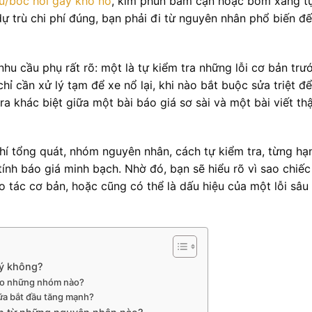
ũ/bốc hơi gây khó nổ
, kim phun bám cặn hoặc bơm xăng t
dự trù chi phí đúng, bạn phải đi từ nguyên nhân phổ biến đ
hu cầu phụ rất rõ: một là tự kiểm tra những lỗi cơ bản trướ
hỉ cần xử lý tạm để xe nổ lại, khi nào bắt buộc sửa triệt đ
o ra khác biệt giữa một bài báo giá sơ sài và một bài viết th
 phí tổng quát, nhóm nguyên nhân, cách tự kiểm tra, từng hạ
ính báo giá minh bạch. Nhờ đó, bạn sẽ hiểu rõ vì sao chiế
o tác cơ bản, hoặc cũng có thể là dấu hiệu của một lỗi sâu
lý không?
 vào những nhóm nào?
hữa bắt đầu tăng mạnh?