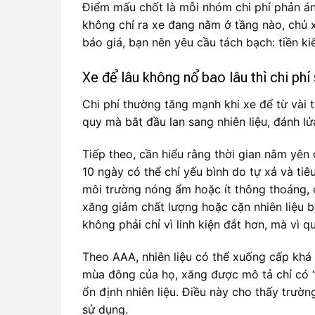
Điểm mấu chốt là mỗi nhóm chi phí phản á
không chỉ ra xe đang nằm ở tầng nào, chủ x
báo giá, bạn nên yêu cầu tách bạch: tiền kiể
Xe để lâu không nổ bao lâu thì chi ph
Chi phí thường tăng mạnh khi xe để từ vài t
quy mà bắt đầu lan sang nhiên liệu, đánh lử
Tiếp theo, cần hiểu rằng thời gian nằm yên 
10 ngày có thể chỉ yếu bình do tự xả và ti
môi trường nóng ẩm hoặc ít thông thoáng, 
xăng giảm chất lượng hoặc cặn nhiên liệu b
không phải chỉ vì linh kiện đắt hơn, mà vì 
Theo AAA, nhiên liệu có thể xuống cấp khá
mùa đông của họ, xăng được mô tả chỉ có 
ổn định nhiên liệu. Điều này cho thấy trườn
sử dụng.