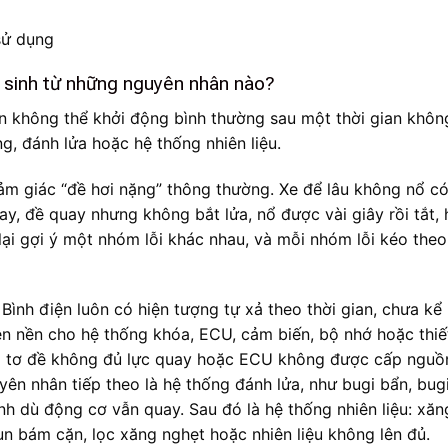
t sinh từ những nguyên nhân nào?
ện không thể khởi động bình thường sau một thời gian khôn
g, đánh lửa hoặc hệ thống nhiên liệu.
ảm giác “đề hơi nặng” thông thường. Xe để lâu không nổ có
ay, đề quay nhưng không bắt lửa, nổ được vài giây rồi tắt,
n lại gợi ý một nhóm lỗi khác nhau, và mỗi nhóm lỗi kéo the
Bình điện luôn có hiện tượng tự xả theo thời gian, chưa kể
iện nền cho hệ thống khóa, ECU, cảm biến, bộ nhớ hoặc thiế
mô tơ đề không đủ lực quay hoặc ECU không được cấp nguồ
ên nhân tiếp theo là hệ thống đánh lửa, như bugi bẩn, bug
h dù động cơ vẫn quay. Sau đó là hệ thống nhiên liệu: xăn
n bám cặn, lọc xăng nghẹt hoặc nhiên liệu không lên đủ.