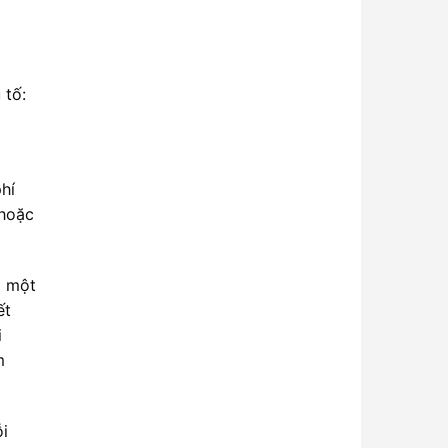
 tố:
hí
 hoặc
i một
ết
i
m
ỗi