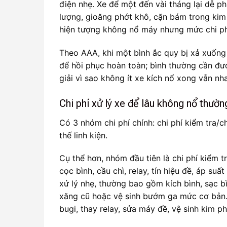
điện nhẹ. Xe để một đến vài tháng lại dễ ph
lượng, gioăng phớt khô, cặn bám trong kim 
hiện tượng không nổ máy nhưng mức chi phí 
Theo AAA, khi một bình ắc quy bị xả xuống
để hồi phục hoàn toàn; bình thường cần đượ
giải vì sao không ít xe kích nổ xong vẫn nh
Chi phí xử lý xe để lâu không nổ thườ
Có 3 nhóm chi phí chính: chi phí kiểm tra/c
thế linh kiện.
Cụ thể hơn, nhóm đầu tiên là chi phí kiểm t
cọc bình, cầu chì, relay, tín hiệu đề, áp suấ
xử lý nhẹ, thường bao gồm kích bình, sạc bì
xăng cũ hoặc vệ sinh bướm ga mức cơ bản. N
bugi, thay relay, sửa máy đề, vệ sinh kim 