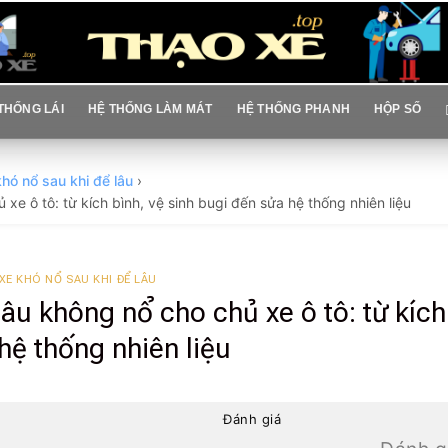
THỐNG LÁI
HỆ THỐNG LÀM MÁT
HỆ THỐNG PHANH
HỘP SỐ
khó nổ sau khi để lâu
›
 xe ô tô: từ kích bình, vệ sinh bugi đến sửa hệ thống nhiên liệu
XE KHÓ NỔ SAU KHI ĐỂ LÂU
 lâu không nổ cho chủ xe ô tô: từ kích
hệ thống nhiên liệu
Đánh giá