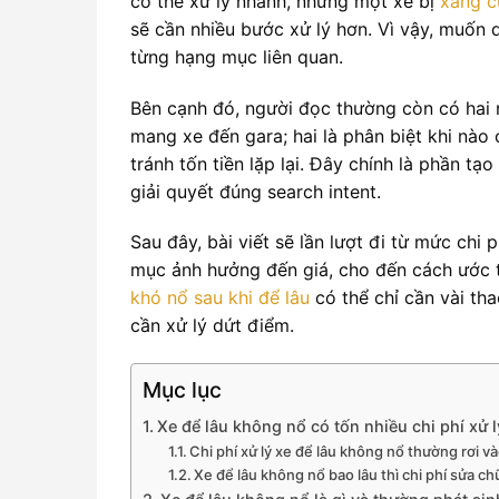
có thể xử lý nhanh, nhưng một xe bị
xăng c
sẽ cần nhiều bước xử lý hơn. Vì vậy, muốn 
từng hạng mục liên quan.
Bên cạnh đó, người đọc thường còn có hai n
mang xe đến gara; hai là phân biệt khi nào c
tránh tốn tiền lặp lại. Đây chính là phần tạ
giải quyết đúng search intent.
Sau đây, bài viết sẽ lần lượt đi từ mức chi
mục ảnh hưởng đến giá, cho đến cách ước t
khó nổ sau khi để lâu
có thể chỉ cần vài tha
cần xử lý dứt điểm.
Mục lục
Xe để lâu không nổ có tốn nhiều chi phí xử 
Chi phí xử lý xe để lâu không nổ thường rơi
Xe để lâu không nổ bao lâu thì chi phí sửa c