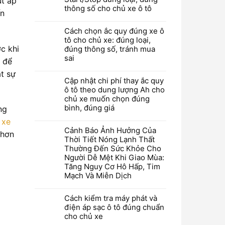
ụt áp
thông số cho chủ xe ô tô
ến
Cách chọn ắc quy đúng xe ô
tô cho chủ xe: đúng loại,
c khi
đúng thông số, tránh mua
sai
ể để
ật sự
Cập nhật chi phí thay ắc quy
ô tô theo dung lượng Ah cho
chủ xe muốn chọn đúng
bình, đúng giá
ng
c
xe
Cảnh Báo Ảnh Hưởng Của
 hơn
Thời Tiết Nóng Lạnh Thất
Thường Đến Sức Khỏe Cho
Người Dễ Mệt Khi Giao Mùa:
Tăng Nguy Cơ Hô Hấp, Tim
Mạch Và Miễn Dịch
Cách kiểm tra máy phát và
điện áp sạc ô tô đúng chuẩn
cho chủ xe