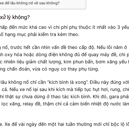
ý xe để lâu không nổ về sau không?
 xử lý không?
hấp đến mức khá cao vì chi phí phụ thuộc ít nhất vào 3 yếu
số hạng mục phải kiểm tra kèm theo.
g nổ, trước hết cần nhìn vấn đề theo cấp độ. Nếu lỗi nằm ở
nh oxy hóa hoặc dòng điện không đủ để quay máy đề, chi p
c nhiên liệu giảm chất lượng, kim phun bẩn, bơm xăng yếu
ông chẩn đoán, vừa có nguy cơ thay phụ tùng.
lâu không nổ chỉ cần “kích bình là xong”. Điều này đúng vớ
ả. Nếu xe nổ lại sau khi kích mà tiếp tục hụt hơi, rung, ch
hí thật sự chưa dừng ở thao tác kích bình. Khi đó, gara phả
u, lọc xăng, relay đề, thậm chí cả cảm biến nhiệt độ nước là
e. Xe để vài ngày đến một hai tuần thường mới chỉ bộc lộ l