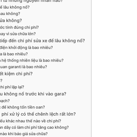
inh từ những nguyên nhân nào?
ể lâu không nổ?
nhau không?
 sửa không?
c tính đúng chi phí?
hay vì sửa chữa lớn?
iếp đến chi phí sửa xe để lâu không nổ?
g điện khởi động là bao nhiêu?
ửa là bao nhiêu?
à hệ thống nhiên liệu là bao nhiêu?
 quan garanti là bao nhiêu?
ết kiệm chi phí?
i?
i phí lặp lại?
âu không nổ trước khi vào gara?
 bạch?
c để không tốn tiền oan?
phí xử lý có thể chênh lệch rất lớn?
ếu khác nhau thế nào về chi phí?
n dây có làm chi phí tăng cao không?
nào khi báo giá sửa chữa?