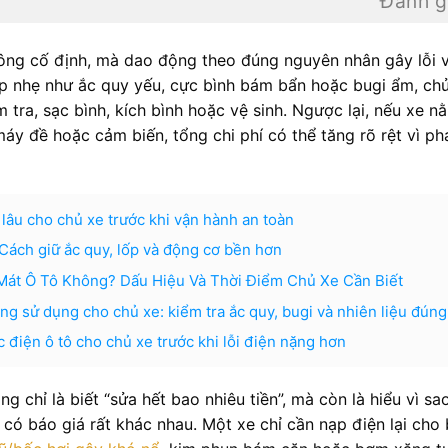
Đánh g
hông cố định, mà dao động theo đúng nguyên nhân gây lỗi 
p nhẹ như ắc quy yếu, cực bình bám bẩn hoặc bugi ẩm, ch
tra, sạc bình, kích bình hoặc vệ sinh. Ngược lại, nếu xe n
 máy đề hoặc cảm biến, tổng chi phí có thể tăng rõ rệt vì ph
 lâu cho chủ xe trước khi vận hành an toàn
 Cách giữ ắc quy, lốp và động cơ bền hơn
Mát Ô Tô Không? Dấu Hiệu Và Thời Điểm Chủ Xe Cần Biết
ông sử dụng cho chủ xe: kiểm tra ắc quy, bugi và nhiên liệu đún
 điện ô tô cho chủ xe trước khi lỗi điện nặng hơn
 chỉ là biết “sửa hết bao nhiêu tiền”, mà còn là hiểu vì sa
có báo giá rất khác nhau. Một xe chỉ cần nạp điện lại cho 