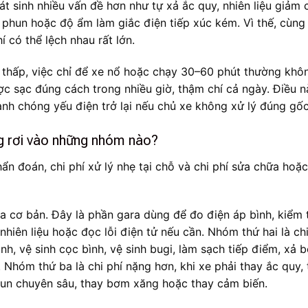
át sinh nhiều vấn đề hơn như tự xả ắc quy, nhiên liệu giảm 
phun hoặc độ ẩm làm giắc điện tiếp xúc kém. Vì thế, cùng 
có thể lệch nhau rất lớn.
 thấp, việc chỉ để xe nổ hoặc chạy 30–60 phút thường khô
c sạc đúng cách trong nhiều giờ, thậm chí cả ngày. Điều n
anh chóng yếu điện trở lại nếu chủ xe không xử lý đúng gốc 
ng rơi vào những nhóm nào?
hẩn đoán, chi phí xử lý nhẹ tại chỗ và chi phí sửa chữa hoặ
ra cơ bản. Đây là phần gara dùng để đo điện áp bình, kiểm 
t nhiên liệu hoặc đọc lỗi điện tử nếu cần. Nhóm thứ hai là chi
nh, vệ sinh cọc bình, vệ sinh bugi, làm sạch tiếp điểm, xả b
hóm thứ ba là chi phí nặng hơn, khi xe phải thay ắc quy, 
phun chuyên sâu, thay bơm xăng hoặc thay cảm biến.