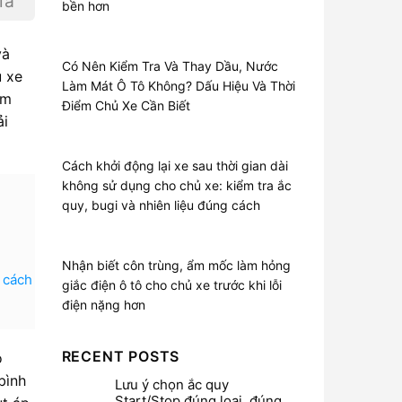
iá
bền hơn
và
Có Nên Kiểm Tra Và Thay Dầu, Nước
ủ xe
Làm Mát Ô Tô Không? Dấu Hiệu Và Thời
ằm
Điểm Chủ Xe Cần Biết
ải
Cách khởi động lại xe sau thời gian dài
không sử dụng cho chủ xe: kiểm tra ắc
quy, bugi và nhiên liệu đúng cách
Nhận biết côn trùng, ẩm mốc làm hỏng
g cách
giắc điện ô tô cho chủ xe trước khi lỗi
điện nặng hơn
RECENT POSTS
o
bình
Lưu ý chọn ắc quy
Start/Stop đúng loại, đúng