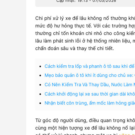
Cập nhật: 19:13 - 07/03/2026
Chi phí xử lý xe để lâu không nổ thường k
mức độ hư hỏng thực tế. Với các trường hợ
thường chỉ tốn khoản chi nhỏ cho công kiểm 
lâu làm phát sinh lỗi ở hệ thống nhiên liệu,
chẩn đoán sâu và thay thế chi tiết.
Cách kiểm tra lốp và phanh ô tô sau khi để
Mẹo bảo quản ô tô khi ít dùng cho chủ xe:
Có Nên Kiểm Tra Và Thay Dầu, Nước Làm 
Cách khởi động lại xe sau thời gian dài kh
Nhận biết côn trùng, ẩm mốc làm hỏng giắc
Từ góc độ người dùng, điều quan trọng không
cùng một hiện tượng xe để lâu không nổ lại 