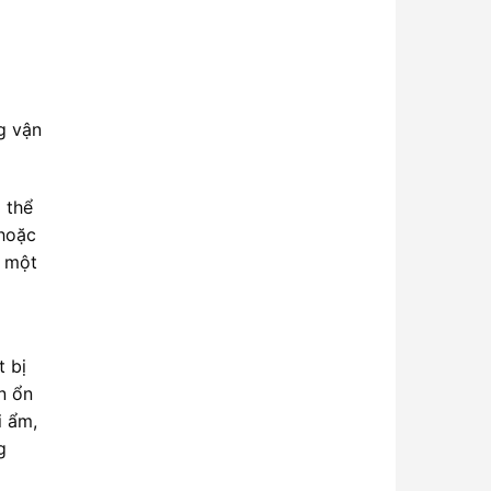
g vận
 thể
 hoặc
o một
t bị
n ổn
i ẩm,
g