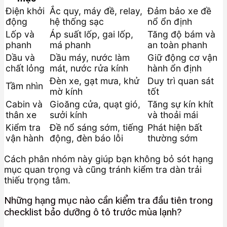
Điện khởi
Ắc quy, máy đề, relay,
Đảm bảo xe đề
động
hệ thống sạc
nổ ổn định
Lốp và
Áp suất lốp, gai lốp,
Tăng độ bám và
phanh
má phanh
an toàn phanh
Dầu và
Dầu máy, nước làm
Giữ động cơ vận
chất lỏng
mát, nước rửa kính
hành ổn định
Đèn xe, gạt mưa, khử
Duy trì quan sát
Tầm nhìn
mờ kính
tốt
Cabin và
Gioăng cửa, quạt gió,
Tăng sự kín khít
thân xe
sưởi kính
và thoải mái
Kiểm tra
Đề nổ sáng sớm, tiếng
Phát hiện bất
vận hành
động, đèn báo lỗi
thường sớm
Cách phân nhóm này giúp bạn không bỏ sót hạng
mục quan trọng và cũng tránh kiểm tra dàn trải
thiếu trọng tâm.
Những hạng mục nào cần kiểm tra đầu tiên trong
checklist bảo dưỡng ô tô trước mùa lạnh?