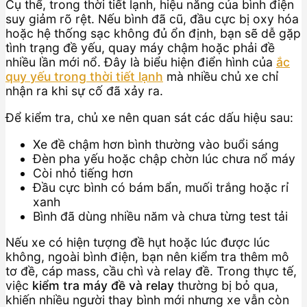
Cụ thể, trong thời tiết lạnh, hiệu năng của bình điện
suy giảm rõ rệt. Nếu bình đã cũ, đầu cực bị oxy hóa
hoặc hệ thống sạc không đủ ổn định, bạn sẽ dễ gặp
tình trạng đề yếu, quay máy chậm hoặc phải đề
nhiều lần mới nổ. Đây là biểu hiện điển hình của
ắc
quy yếu trong thời tiết lạnh
mà nhiều chủ xe chỉ
nhận ra khi sự cố đã xảy ra.
Để kiểm tra, chủ xe nên quan sát các dấu hiệu sau:
Xe đề chậm hơn bình thường vào buổi sáng
Đèn pha yếu hoặc chập chờn lúc chưa nổ máy
Còi nhỏ tiếng hơn
Đầu cực bình có bám bẩn, muối trắng hoặc rỉ
xanh
Bình đã dùng nhiều năm và chưa từng test tải
Nếu xe có hiện tượng đề hụt hoặc lúc được lúc
không, ngoài bình điện, bạn nên kiểm tra thêm mô
tơ đề, cáp mass, cầu chì và relay đề. Trong thực tế,
việc
kiểm tra máy đề và relay
thường bị bỏ qua,
khiến nhiều người thay bình mới nhưng xe vẫn còn