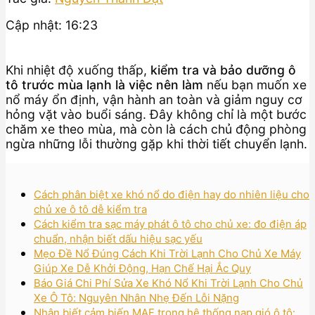
Cập nhật: 16:23
Khi nhiệt độ xuống thấp,
kiểm tra và bảo dưỡng ô
tô trước mùa lạnh là việc nên làm
nếu bạn muốn xe
nổ máy ổn định, vận hành an toàn và giảm nguy cơ
hỏng vặt vào buổi sáng. Đây không chỉ là một bước
chăm xe theo mùa, mà còn là cách chủ động phòng
ngừa những lỗi thường gặp khi thời tiết chuyển lạnh.
Cách phân biệt xe khó nổ do điện hay do nhiên liệu cho
chủ xe ô tô dễ kiểm tra
Cách kiểm tra sạc máy phát ô tô cho chủ xe: đo điện áp
chuẩn, nhận biết dấu hiệu sạc yếu
Mẹo Đề Nổ Đúng Cách Khi Trời Lạnh Cho Chủ Xe Máy
Giúp Xe Dễ Khởi Động, Hạn Chế Hại Ắc Quy
Báo Giá Chi Phí Sửa Xe Khó Nổ Khi Trời Lạnh Cho Chủ
Xe Ô Tô: Nguyên Nhân Nhẹ Đến Lỗi Nặng
Nhận biết cảm biến MAF trong hệ thống nạp gió ô tô: