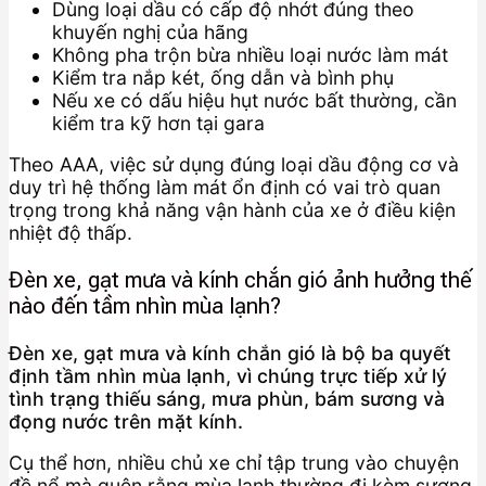
Dùng loại dầu có cấp độ nhớt đúng theo
khuyến nghị của hãng
Không pha trộn bừa nhiều loại nước làm mát
Kiểm tra nắp két, ống dẫn và bình phụ
Nếu xe có dấu hiệu hụt nước bất thường, cần
kiểm tra kỹ hơn tại gara
Theo AAA, việc sử dụng đúng loại dầu động cơ và
duy trì hệ thống làm mát ổn định có vai trò quan
trọng trong khả năng vận hành của xe ở điều kiện
nhiệt độ thấp.
Đèn xe, gạt mưa và kính chắn gió ảnh hưởng thế
nào đến tầm nhìn mùa lạnh?
Đèn xe, gạt mưa và kính chắn gió là bộ ba quyết
định tầm nhìn mùa lạnh, vì chúng trực tiếp xử lý
tình trạng thiếu sáng, mưa phùn, bám sương và
đọng nước trên mặt kính.
Cụ thể hơn, nhiều chủ xe chỉ tập trung vào chuyện
đề nổ mà quên rằng mùa lạnh thường đi kèm sương