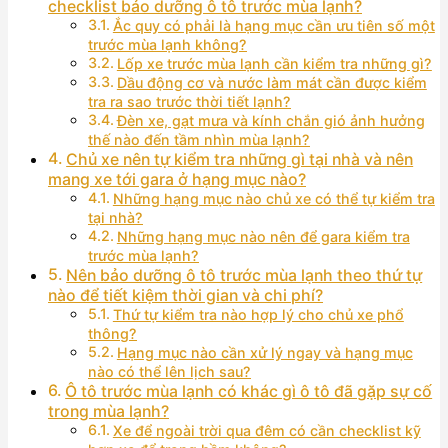
checklist bảo dưỡng ô tô trước mùa lạnh?
Ắc quy có phải là hạng mục cần ưu tiên số một
trước mùa lạnh không?
Lốp xe trước mùa lạnh cần kiểm tra những gì?
Dầu động cơ và nước làm mát cần được kiểm
tra ra sao trước thời tiết lạnh?
Đèn xe, gạt mưa và kính chắn gió ảnh hưởng
thế nào đến tầm nhìn mùa lạnh?
Chủ xe nên tự kiểm tra những gì tại nhà và nên
mang xe tới gara ở hạng mục nào?
Những hạng mục nào chủ xe có thể tự kiểm tra
tại nhà?
Những hạng mục nào nên để gara kiểm tra
trước mùa lạnh?
Nên bảo dưỡng ô tô trước mùa lạnh theo thứ tự
nào để tiết kiệm thời gian và chi phí?
Thứ tự kiểm tra nào hợp lý cho chủ xe phổ
thông?
Hạng mục nào cần xử lý ngay và hạng mục
nào có thể lên lịch sau?
Ô tô trước mùa lạnh có khác gì ô tô đã gặp sự cố
trong mùa lạnh?
Xe để ngoài trời qua đêm có cần checklist kỹ