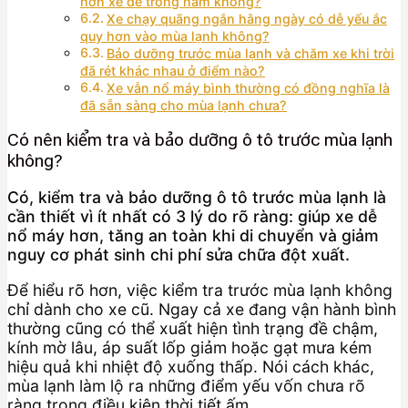
hơn xe để trong hầm không?
Xe chạy quãng ngắn hằng ngày có dễ yếu ắc
quy hơn vào mùa lạnh không?
Bảo dưỡng trước mùa lạnh và chăm xe khi trời
đã rét khác nhau ở điểm nào?
Xe vẫn nổ máy bình thường có đồng nghĩa là
đã sẵn sàng cho mùa lạnh chưa?
Có nên kiểm tra và bảo dưỡng ô tô trước mùa lạnh
không?
Có, kiểm tra và bảo dưỡng ô tô trước mùa lạnh là
cần thiết vì ít nhất có 3 lý do rõ ràng: giúp xe dễ
nổ máy hơn, tăng an toàn khi di chuyển và giảm
nguy cơ phát sinh chi phí sửa chữa đột xuất.
Để hiểu rõ hơn, việc kiểm tra trước mùa lạnh không
chỉ dành cho xe cũ. Ngay cả xe đang vận hành bình
thường cũng có thể xuất hiện tình trạng đề chậm,
kính mờ lâu, áp suất lốp giảm hoặc gạt mưa kém
hiệu quả khi nhiệt độ xuống thấp. Nói cách khác,
mùa lạnh làm lộ ra những điểm yếu vốn chưa rõ
ràng trong điều kiện thời tiết ấm.