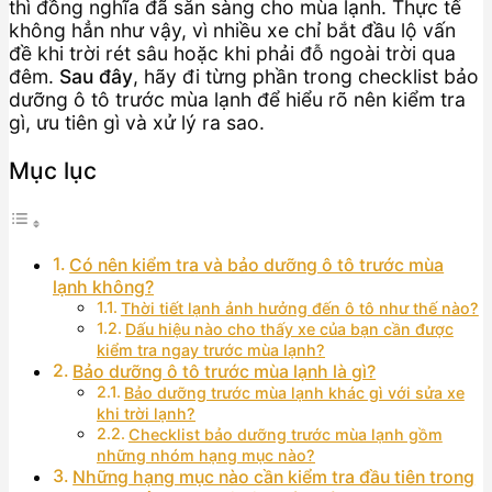
thì đồng nghĩa đã sẵn sàng cho mùa lạnh. Thực tế
không hẳn như vậy, vì nhiều xe chỉ bắt đầu lộ vấn
đề khi trời rét sâu hoặc khi phải đỗ ngoài trời qua
đêm.
Sau đây
, hãy đi từng phần trong checklist bảo
dưỡng ô tô trước mùa lạnh để hiểu rõ nên kiểm tra
gì, ưu tiên gì và xử lý ra sao.
Mục lục
Có nên kiểm tra và bảo dưỡng ô tô trước mùa
lạnh không?
Thời tiết lạnh ảnh hưởng đến ô tô như thế nào?
Dấu hiệu nào cho thấy xe của bạn cần được
kiểm tra ngay trước mùa lạnh?
Bảo dưỡng ô tô trước mùa lạnh là gì?
Bảo dưỡng trước mùa lạnh khác gì với sửa xe
khi trời lạnh?
Checklist bảo dưỡng trước mùa lạnh gồm
những nhóm hạng mục nào?
Những hạng mục nào cần kiểm tra đầu tiên trong