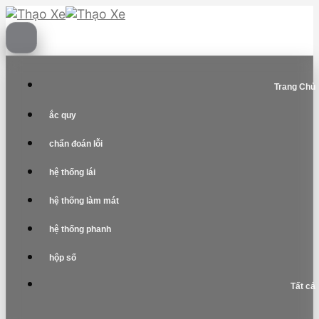
Skip
to
content
Trang Chủ
ắc quy
chẩn đoán lỗi
hệ thống lái
hệ thống làm mát
hệ thống phanh
hộp số
Tất cả