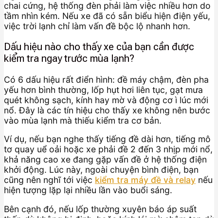
chai cứng, hệ thống đèn phải làm việc nhiều hơn do
tầm nhìn kém. Nếu xe đã có sẵn biểu hiện điện yếu,
việc trời lạnh chỉ làm vấn đề bộc lộ nhanh hơn.
Dấu hiệu nào cho thấy xe của bạn cần được
kiểm tra ngay trước mùa lạnh?
Có 6 dấu hiệu rất điển hình: đề máy chậm, đèn pha
yếu hơn bình thường, lốp hụt hơi liên tục, gạt mưa
quét không sạch, kính hay mờ và động cơ ì lúc mới
nổ. Đây là các tín hiệu cho thấy xe không nên bước
vào mùa lạnh mà thiếu kiểm tra cơ bản.
Ví dụ, nếu bạn nghe thấy tiếng đề dài hơn, tiếng mô
tơ quay uể oải hoặc xe phải đề 2 đến 3 nhịp mới nổ,
khả năng cao xe đang gặp vấn đề ở hệ thống điện
khởi động. Lúc này, ngoài chuyện bình điện, bạn
cũng nên nghĩ tới việc
kiểm tra máy đề và relay
nếu
hiện tượng lặp lại nhiều lần vào buổi sáng.
Bên cạnh đó, nếu lốp thường xuyên báo áp suất