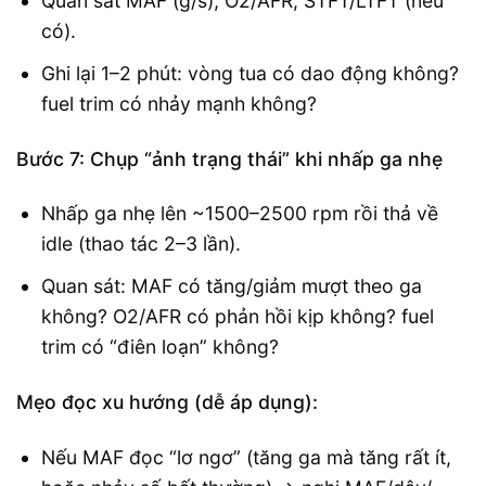
Quan sát MAF (g/s), O2/AFR, STFT/LTFT (nếu
có).
Ghi lại 1–2 phút: vòng tua có dao động không?
fuel trim có nhảy mạnh không?
Bước 7: Chụp “ảnh trạng thái” khi nhấp ga nhẹ
Nhấp ga nhẹ lên ~1500–2500 rpm rồi thả về
idle (thao tác 2–3 lần).
Quan sát: MAF có tăng/giảm mượt theo ga
không? O2/AFR có phản hồi kịp không? fuel
trim có “điên loạn” không?
Mẹo đọc xu hướng (dễ áp dụng):
Nếu MAF đọc “lơ ngơ” (tăng ga mà tăng rất ít,