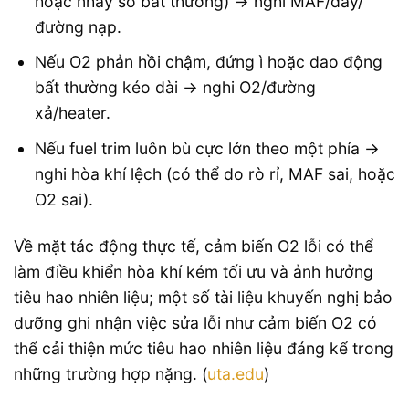
hoặc nhảy số bất thường) → nghi MAF/dây/
đường nạp.
Nếu O2 phản hồi chậm, đứng ì hoặc dao động
bất thường kéo dài → nghi O2/đường
xả/heater.
Nếu fuel trim luôn bù cực lớn theo một phía →
nghi hòa khí lệch (có thể do rò rỉ, MAF sai, hoặc
O2 sai).
Về mặt tác động thực tế, cảm biến O2 lỗi có thể
làm điều khiển hòa khí kém tối ưu và ảnh hưởng
tiêu hao nhiên liệu; một số tài liệu khuyến nghị bảo
dưỡng ghi nhận việc sửa lỗi như cảm biến O2 có
thể cải thiện mức tiêu hao nhiên liệu đáng kể trong
những trường hợp nặng. (
uta.edu
)