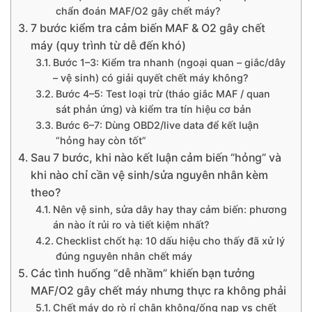
chẩn đoán MAF/O2 gây chết máy?
7 bước kiểm tra cảm biến MAF & O2 gây chết
máy (quy trình từ dễ đến khó)
Bước 1–3: Kiểm tra nhanh (ngoại quan – giắc/dây
– vệ sinh) có giải quyết chết máy không?
Bước 4–5: Test loại trừ (tháo giắc MAF / quan
sát phản ứng) và kiểm tra tín hiệu cơ bản
Bước 6–7: Dùng OBD2/live data để kết luận
“hỏng hay còn tốt”
Sau 7 bước, khi nào kết luận cảm biến “hỏng” và
khi nào chỉ cần vệ sinh/sửa nguyên nhân kèm
theo?
Nên vệ sinh, sửa dây hay thay cảm biến: phương
án nào ít rủi ro và tiết kiệm nhất?
Checklist chốt hạ: 10 dấu hiệu cho thấy đã xử lý
đúng nguyên nhân chết máy
Các tình huống “dễ nhầm” khiến bạn tưởng
MAF/O2 gây chết máy nhưng thực ra không phải
Chết máy do rò rỉ chân không/ống nạp vs chết