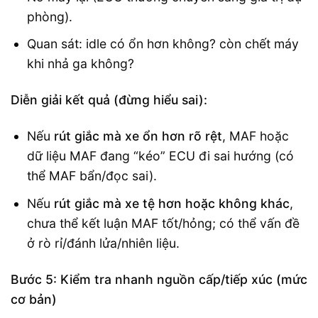
phòng).
Quan sát: idle có ổn hơn không? còn chết máy
khi nhả ga không?
Diễn giải kết quả (đừng hiểu sai):
Nếu
rút giắc mà xe ổn hơn rõ rệt
, MAF hoặc
dữ liệu MAF đang “kéo” ECU đi sai hướng (có
thể MAF bẩn/đọc sai).
Nếu
rút giắc mà xe tệ hơn hoặc không khác
,
chưa thể kết luận MAF tốt/hỏng; có thể vấn đề
ở rò rỉ/đánh lửa/nhiên liệu.
Bước 5: Kiểm tra nhanh nguồn cấp/tiếp xúc (mức
cơ bản)