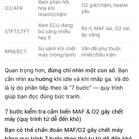
Xem phản hồi
O2 già/chậm, heater
O2/AFR
hòa khí
yếu
nhanh/chậm
Xem ECU đang
Rò rỉ, MAF sai, O2 sai,
STFT/LTFT
bù xăng nhiều
áp xăng
hay ít
So sánh khi chết
Vấn đề phụ thuộc
RPM/ECT
máy (nóng/lạnh)
nhiệt/điều kiện
Quan trọng hơn,
đừng chỉ nhìn một con số
. Bạn
cần nhìn
xu hướng
khi idle và khi nhấp ga. Và đó
là lý do phần tiếp theo là “7 bước” — quy trình
giúp bạn đọc đúng bức tranh.
7 bước kiểm tra cảm biến MAF & O2 gây chết
máy (quy trình từ dễ đến khó)
Bạn có thể chẩn đoán MAF/O2 gây chết máy
bằng quy trình 7 bước theo thứ tự từ dễ đến khó