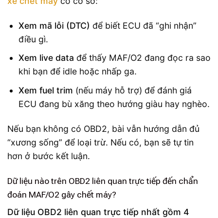
xe chết máy
có cơ sở:
Xem mã lỗi (DTC)
để biết ECU đã “ghi nhận”
điều gì.
Xem live data
để thấy MAF/O2 đang đọc ra sao
khi bạn để idle hoặc nhấp ga.
Xem fuel trim
(nếu máy hỗ trợ) để đánh giá
ECU đang bù xăng theo hướng giàu hay nghèo.
Nếu bạn không có OBD2, bài vẫn hướng dẫn đủ
“xương sống” để loại trừ. Nếu có, bạn sẽ tự tin
hơn ở bước kết luận.
Dữ liệu nào trên OBD2 liên quan trực tiếp đến chẩn
đoán MAF/O2 gây chết máy?
Dữ liệu OBD2 liên quan trực tiếp nhất gồm 4