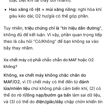
(đặc biệt khi tải thay đổi nhanh).
Hao xăng rõ rệt + mùi xăng nồng
: nghi hòa khí
giàu kéo dài; O2 hư/già có thể góp phần.
Tuy nhiên,
triệu chứng chỉ là “tín hiệu dẫn đường”
,
không đủ để kết luận. Vì vậy, phần quan trọng tiếp
theo là câu hỏi “Có/Không” để bạn không sa vào
bẫy thay nhầm.
Xe chết máy có phải chắc chắn do MAF hoặc O2
không?
Không, xe chết máy không chắc chắn do
MAF/O2
, vì (1) chết máy có thể đến từ
đánh
lửa/nhiên liệu
chứ không phải cảm biến khí, (2) có
thể do
rò rỉ/ống nạp/bướm ga bẩn
làm sai dữ liệu,
và (3) có thể do
điện/giắc/dây
chập chờn khiến tín