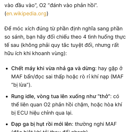
vào đầu vào”, O2 “đánh vào phản hồi”.
(
en.wikipedia.org
)
Để móc xích đúng từ phần định nghĩa sang phần
so sánh, bạn hãy đối chiếu theo 4 tình huống thực
tế sau (không phải quy tắc tuyệt đối, nhưng rất
hữu ích khi khoanh vùng):
Chết máy khi vừa nhả ga và dừng
: hay gặp ở
MAF bẩn/đọc sai thấp hoặc rò rỉ khí nạp (MAF
“bị lừa”).
Rung idle, vòng tua lên xuống như “thở”
: có
thể liên quan O2 phản hồi chậm, hoặc hòa khí
bị ECU hiệu chỉnh qua lại.
Đạp ga bị hụt rồi mới lên
: thường nghi MAF