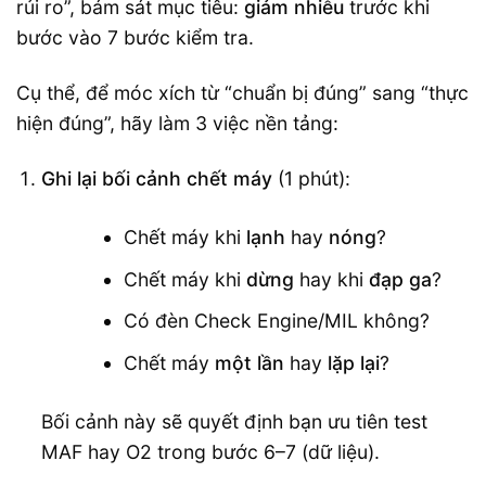
rủi ro”, bám sát mục tiêu:
giảm nhiễu
trước khi
bước vào 7 bước kiểm tra.
Cụ thể, để móc xích từ “chuẩn bị đúng” sang “thực
hiện đúng”, hãy làm 3 việc nền tảng:
Ghi lại bối cảnh chết máy
(1 phút):
Chết máy khi
lạnh
hay
nóng
?
Chết máy khi
dừng
hay khi
đạp ga
?
Có đèn Check Engine/MIL không?
Chết máy
một lần
hay
lặp lại
?
Bối cảnh này sẽ quyết định bạn ưu tiên test
MAF hay O2 trong bước 6–7 (dữ liệu).