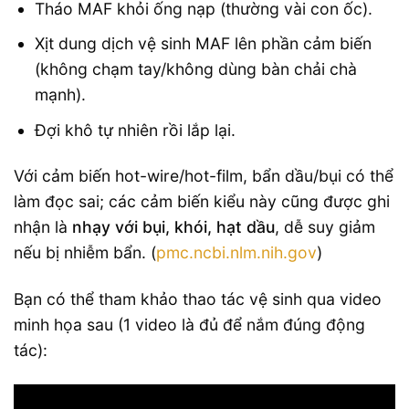
Tháo MAF khỏi ống nạp (thường vài con ốc).
Xịt dung dịch vệ sinh MAF lên phần cảm biến
(không chạm tay/không dùng bàn chải chà
mạnh).
Đợi khô tự nhiên rồi lắp lại.
Với cảm biến hot-wire/hot-film, bẩn dầu/bụi có thể
làm đọc sai; các cảm biến kiểu này cũng được ghi
nhận là
nhạy với bụi, khói, hạt dầu
, dễ suy giảm
nếu bị nhiễm bẩn. (
pmc.ncbi.nlm.nih.gov
)
Bạn có thể tham khảo thao tác vệ sinh qua video
minh họa sau (1 video là đủ để nắm đúng động
tác):