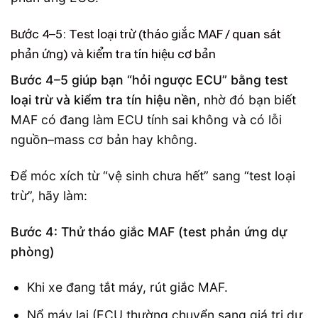
Bước 4–5: Test loại trừ (tháo giắc MAF / quan sát
phản ứng) và kiểm tra tín hiệu cơ bản
Bước 4–5 giúp bạn “hỏi ngược ECU” bằng test
loại trừ và kiểm tra tín hiệu nền
, nhờ đó bạn biết
MAF có đang làm ECU tính sai không và có lỗi
nguồn–mass cơ bản hay không.
Để móc xích từ “vệ sinh chưa hết” sang “test loại
trừ”, hãy làm:
Bước 4: Thử tháo giắc MAF (test phản ứng dự
phòng)
Khi xe đang tắt máy, rút giắc MAF.
Nổ máy lại (ECU thường chuyển sang giá trị dự