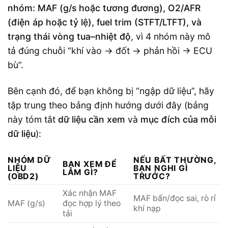
nhóm: MAF (g/s hoặc tương đương), O2/AFR
(điện áp hoặc tỷ lệ), fuel trim (STFT/LTFT), và
trạng thái vòng tua–nhiệt độ
, vì 4 nhóm này mô
tả đúng chuỗi “khí vào → đốt → phản hồi → ECU
bù”.
Bên cạnh đó, để bạn không bị “ngập dữ liệu”, hãy
tập trung theo bảng định hướng dưới đây (bảng
này tóm tắt
dữ liệu cần xem
và
mục đích của mỗi
dữ liệu
):
NHÓM DỮ
NẾU BẤT THƯỜNG,
BẠN XEM ĐỂ
LIỆU
BẠN NGHI GÌ
LÀM GÌ?
(OBD2)
TRƯỚC?
Xác nhận MAF
MAF bẩn/đọc sai, rò rỉ
MAF (g/s)
đọc hợp lý theo
khí nạp
tải