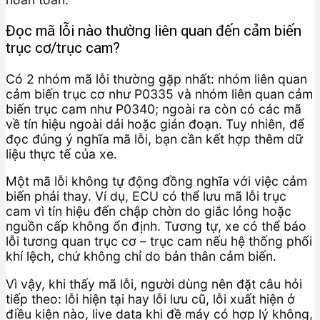
Đọc mã lỗi nào thường liên quan đến cảm biến
trục cơ/trục cam?
Có 2 nhóm mã lỗi thường gặp nhất: nhóm liên quan
cảm biến trục cơ như P0335 và nhóm liên quan cảm
biến trục cam như P0340; ngoài ra còn có các mã
về tín hiệu ngoài dải hoặc gián đoạn. Tuy nhiên, để
đọc đúng ý nghĩa mã lỗi, bạn cần kết hợp thêm dữ
liệu thực tế của xe.
Một mã lỗi không tự động đồng nghĩa với việc cảm
biến phải thay. Ví dụ, ECU có thể lưu mã lỗi trục
cam vì tín hiệu đến chập chờn do giắc lỏng hoặc
nguồn cấp không ổn định. Tương tự, xe có thể báo
lỗi tương quan trục cơ – trục cam nếu hệ thống phối
khí lệch, chứ không chỉ do bản thân cảm biến.
Vì vậy, khi thấy mã lỗi, người dùng nên đặt câu hỏi
tiếp theo: lỗi hiện tại hay lỗi lưu cũ, lỗi xuất hiện ở
điều kiện nào, live data khi đề máy có hợp lý không,