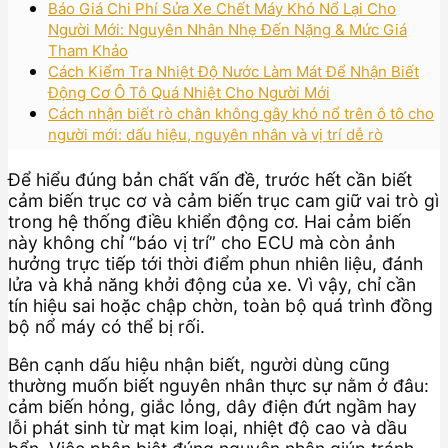
Báo Giá Chi Phí Sửa Xe Chết Máy Khó Nổ Lại Cho
Người Mới: Nguyên Nhân Nhẹ Đến Nặng & Mức Giá
Tham Khảo
Cách Kiểm Tra Nhiệt Độ Nước Làm Mát Để Nhận Biết
Động Cơ Ô Tô Quá Nhiệt Cho Người Mới
Cách nhận biết rò chân không gây khó nổ trên ô tô cho
người mới: dấu hiệu, nguyên nhân và vị trí dễ rò
Để hiểu đúng bản chất vấn đề, trước hết cần biết
cảm biến trục cơ và cảm biến trục cam giữ vai trò gì
trong hệ thống điều khiển động cơ. Hai cảm biến
này không chỉ “báo vị trí” cho ECU mà còn ảnh
hưởng trực tiếp tới thời điểm phun nhiên liệu, đánh
lửa và khả năng khởi động của xe. Vì vậy, chỉ cần
tín hiệu sai hoặc chập chờn, toàn bộ quá trình đồng
bộ nổ máy có thể bị rối.
Bên cạnh dấu hiệu nhận biết, người dùng cũng
thường muốn biết nguyên nhân thực sự nằm ở đâu:
cảm biến hỏng, giắc lỏng, dây điện đứt ngầm hay
lỗi phát sinh từ mạt kim loại, nhiệt độ cao và dầu