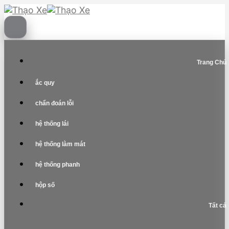
Skip
to
content
Trang Chủ
ắc quy
chẩn đoán lỗi
hệ thống lái
hệ thống làm mát
hệ thống phanh
hộp số
Tất cả