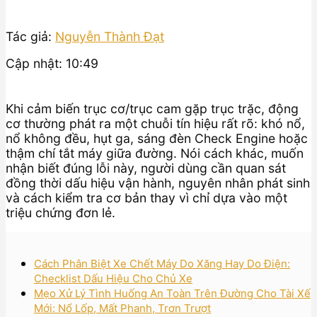
Tác giả:
Nguyễn Thành Đạt
Cập nhật: 10:49
Khi cảm biến trục cơ/trục cam gặp trục trặc, động
cơ thường phát ra một chuỗi tín hiệu rất rõ: khó nổ,
nổ không đều, hụt ga, sáng đèn Check Engine hoặc
thậm chí tắt máy giữa đường. Nói cách khác, muốn
nhận biết đúng lỗi này, người dùng cần quan sát
đồng thời dấu hiệu vận hành, nguyên nhân phát sinh
và cách kiểm tra cơ bản thay vì chỉ dựa vào một
triệu chứng đơn lẻ.
Cách Phân Biệt Xe Chết Máy Do Xăng Hay Do Điện:
Checklist Dấu Hiệu Cho Chủ Xe
Mẹo Xử Lý Tình Huống An Toàn Trên Đường Cho Tài Xế
Mới: Nổ Lốp, Mất Phanh, Trơn Trượt