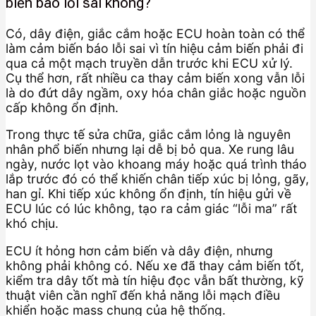
biến báo lỗi sai không?
Có, dây điện, giắc cắm hoặc ECU hoàn toàn có thể
làm cảm biến báo lỗi sai vì tín hiệu cảm biến phải đi
qua cả một mạch truyền dẫn trước khi ECU xử lý.
Cụ thể hơn, rất nhiều ca thay cảm biến xong vẫn lỗi
là do đứt dây ngầm, oxy hóa chân giắc hoặc nguồn
cấp không ổn định.
Trong thực tế sửa chữa, giắc cắm lỏng là nguyên
nhân phổ biến nhưng lại dễ bị bỏ qua. Xe rung lâu
ngày, nước lọt vào khoang máy hoặc quá trình tháo
lắp trước đó có thể khiến chân tiếp xúc bị lỏng, gãy,
han gỉ. Khi tiếp xúc không ổn định, tín hiệu gửi về
ECU lúc có lúc không, tạo ra cảm giác “lỗi ma” rất
khó chịu.
ECU ít hỏng hơn cảm biến và dây điện, nhưng
không phải không có. Nếu xe đã thay cảm biến tốt,
kiểm tra dây tốt mà tín hiệu đọc vẫn bất thường, kỹ
thuật viên cần nghĩ đến khả năng lỗi mạch điều
khiển hoặc mass chung của hệ thống.