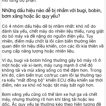
mò từng bộ phận.
Những dấu hiệu nào dễ bị nhầm với bugi, bobin,
bơm xăng hoặc ắc quy yếu?
Có 4 nhóm dấu hiệu dễ bị nhầm nhất: khó nổ do
đánh lửa yếu, chết máy do nhiên liệu thiếu, rung giật
do bỏ máy và đề nặng do nguồn điện yếu. Tuy
nhiên, điểm mấu chốt là lỗi cảm biến thường liên
quan đến tín hiệu điều khiển, còn các lỗi kia thiên về
cung cấp năng lượng hoặc nhiên liệu.
Ví dụ, bugi và bobin hỏng thường gây bỏ máy rõ ở
một hoặc vài xi-lanh, máy rung mạnh ở chế độ
không tải và mùi xăng sống có thể đậm hơn. Trong
khi đó, cảm biến trục cơ/trục cam lỗi lại thường tạo
ra kiểu “mất đồng bộ” khiến ECU điều khiển sai thời
điểm, nên xe khó nổ hoặc tắt máy bất ngờ hơn.
Bơm xăng yếu cũng có thể làm xe hụt ga và chết
máy, nhưng thường rõ hơn khi tăng tải hoặc leo
dốc. Ắc quy yếu lại thường kéo theo hiện tượng đề