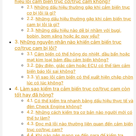
hiệu lỗi cảm biến trục cơ/trục cam không?
Những dấu hiệu thường gặp khi cảm biến trục
cơ bị lỗi là gì?
Những dấu hiệu thường gặp khi cảm biến trục
cam bị lỗi là gì?
Những dấu hiệu nào dễ bị nhầm với bugi,
bobin, bơm xăng hoặc ắc quy yếu?
Những nguyên nhân nào khiến cảm biến trục
cơ/trục cam bị lỗi?
Cảm biến có thể hỏng do nhiệt, dầu bẩn hoặc
mạt kim loại bám đầu cảm biến không?
Dây điện, giắc cắm hoặc ECU có thể làm cảm
biến báo lỗi sai không?
Vì sao lỗi cảm biến có thể xuất hiện chập chờn
lúc có lúc không?
Làm sao kiểm tra cảm biến trục cơ/trục cam còn
tốt hay đã hỏng?
Có thể kiểm tra nhanh bằng dấu hiệu thực tế và
đèn Check Engine không?
Những cách kiểm tra cơ bản nào người mới có
thể tự làm?
Đọc mã lỗi nào thường liên quan đến cảm biến
trục cơ/trục cam?
Khi nào nên mang xe đến gara để kiểm tra