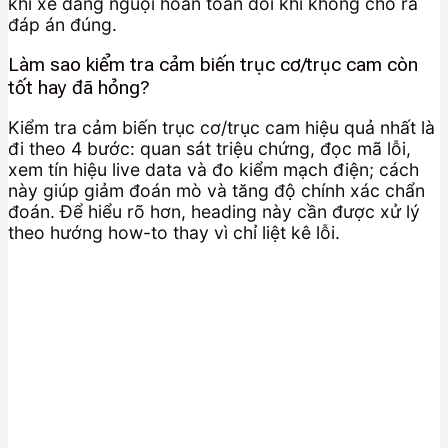
khi xe đang nguội hoàn toàn đôi khi không cho ra
đáp án đúng.
Làm sao kiểm tra cảm biến trục cơ/trục cam còn
tốt hay đã hỏng?
Kiểm tra cảm biến trục cơ/trục cam hiệu quả nhất là
đi theo 4 bước: quan sát triệu chứng, đọc mã lỗi,
xem tín hiệu live data và đo kiểm mạch điện; cách
này giúp giảm đoán mò và tăng độ chính xác chẩn
đoán. Để hiểu rõ hơn, heading này cần được xử lý
theo hướng how-to thay vì chỉ liệt kê lỗi.