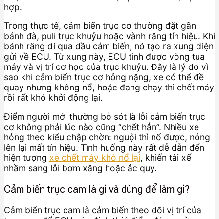
hợp.
Trong thực tế, cảm biến trục cơ thường đặt gần
bánh đà, puli trục khuỷu hoặc vành răng tín hiệu. Khi
bánh răng đi qua đầu cảm biến, nó tạo ra xung điện
gửi về ECU. Từ xung này, ECU tính được vòng tua
máy và vị trí cơ học của trục khuỷu. Đây là lý do vì
sao khi cảm biến trục cơ hỏng nặng, xe có thể đề
quay nhưng không nổ, hoặc đang chạy thì chết máy
rồi rất khó khởi động lại.
Điểm người mới thường bỏ sót là lỗi cảm biến trục
cơ không phải lúc nào cũng “chết hẳn”. Nhiều xe
hỏng theo kiểu chập chờn: nguội thì nổ được, nóng
lên lại mất tín hiệu. Tình huống này rất dễ dẫn đến
hiện tượng
xe chết máy khó nổ lại
, khiến tài xế
nhầm sang lỗi bơm xăng hoặc ắc quy.
Cảm biến trục cam là gì và dùng để làm gì?
Cảm biến trục cam là cảm biến theo dõi vị trí của