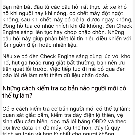
Bạn nên bắt đầu từ các câu hỏi rất thực tế: xe khó
nổ khi nguội hay khi nóng, có chết máy đột ngột
không, sau khi chết máy có đề lại được ngay không,
đồng hồ tua có nhúc nhích khi đề không, đèn Check
Engine sáng liên tục hay chớp chập chờn. Những
câu hỏi này giúp phân biệt lỗi tín hiệu điều khiển với
lỗi nguồn điện hoặc nhiên liệu.
Nếu xe có đèn Check Engine sáng cùng lúc với khó
nổ, hụt ga hoặc rung giật bất thường, bạn nên ưu
tiên quét lỗi trước. Việc tiếp tục đi mà bỏ qua đèn
báo lỗi dễ làm mất thêm dữ liệu chẩn đoán.
Những cách kiểm tra cơ bản nào người mới có
thể tự làm?
Có 5 cách kiểm tra cơ bản người mới có thể tự làm:
quan sát giắc cắm, kiểm tra dây điện lộ thiên, vệ
sinh đầu cảm biến, đọc mã lỗi bằng OBD2 và theo
dõi live data khi đề máy. Cụ thể hơn, đây là quy
trình an toàn và hợp lý nhất cho người không