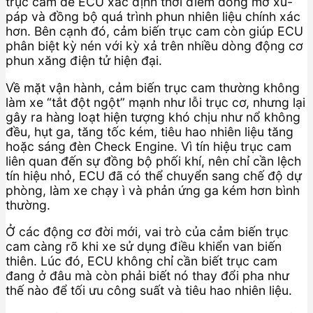
trục cam để ECU xác định thời điểm đóng mở xu-
páp và đồng bộ quá trình phun nhiên liệu chính xác
hơn. Bên cạnh đó, cảm biến trục cam còn giúp ECU
phân biệt kỳ nén với kỳ xả trên nhiều dòng động cơ
phun xăng điện tử hiện đại.
Về mặt vận hành, cảm biến trục cam thường không
làm xe “tắt đột ngột” mạnh như lỗi trục cơ, nhưng lại
gây ra hàng loạt hiện tượng khó chịu như nổ không
đều, hụt ga, tăng tốc kém, tiêu hao nhiên liệu tăng
hoặc sáng đèn Check Engine. Vì tín hiệu trục cam
liên quan đến sự đồng bộ phối khí, nên chỉ cần lệch
tín hiệu nhỏ, ECU đã có thể chuyển sang chế độ dự
phòng, làm xe chạy ì và phản ứng ga kém hơn bình
thường.
Ở các động cơ đời mới, vai trò của cảm biến trục
cam càng rõ khi xe sử dụng điều khiển van biến
thiên. Lúc đó, ECU không chỉ cần biết trục cam
đang ở đâu mà còn phải biết nó thay đổi pha như
thế nào để tối ưu công suất và tiêu hao nhiên liệu.