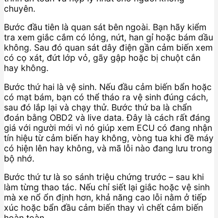
chuyên.
Bước đầu tiên là quan sát bên ngoài. Bạn hãy kiểm
tra xem giắc cắm có lỏng, nứt, han gỉ hoặc bám dầu
không. Sau đó quan sát dây điện gần cảm biến xem
có cọ xát, đứt lớp vỏ, gãy gập hoặc bị chuột cắn
hay không.
Bước thứ hai là vệ sinh. Nếu đầu cảm biến bẩn hoặc
có mạt bám, bạn có thể tháo ra vệ sinh đúng cách,
sau đó lắp lại và chạy thử. Bước thứ ba là chẩn
đoán bằng OBD2 và live data. Đây là cách rất đáng
giá với người mới vì nó giúp xem ECU có đang nhận
tín hiệu từ cảm biến hay không, vòng tua khi đề máy
có hiện lên hay không, và mã lỗi nào đang lưu trong
bộ nhớ.
Bước thứ tư là so sánh triệu chứng trước – sau khi
làm từng thao tác. Nếu chỉ siết lại giắc hoặc vệ sinh
mà xe nổ ổn định hơn, khả năng cao lỗi nằm ở tiếp
xúc hoặc bẩn đầu cảm biến thay vì chết cảm biến
hoàn toàn.