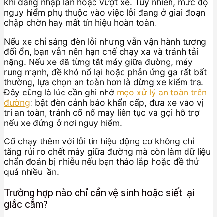
khi đang nhập làn hoặc vượt xe. Tuy nhiên, mức độ
nguy hiểm phụ thuộc vào việc lỗi đang ở giai đoạn
chập chờn hay mất tín hiệu hoàn toàn.
Nếu xe chỉ sáng đèn lỗi nhưng vẫn vận hành tương
đối ổn, bạn vẫn nên hạn chế chạy xa và tránh tải
nặng. Nếu xe đã từng tắt máy giữa đường, máy
rung mạnh, đề khó nổ lại hoặc phản ứng ga rất bất
thường, lựa chọn an toàn hơn là dừng xe kiểm tra.
Đây cũng là lúc cần ghi nhớ
mẹo xử lý an toàn trên
đường
: bật đèn cảnh báo khẩn cấp, đưa xe vào vị
trí an toàn, tránh cố nổ máy liên tục và gọi hỗ trợ
nếu xe đứng ở nơi nguy hiểm.
Cố chạy thêm với lỗi tín hiệu động cơ không chỉ
tăng rủi ro chết máy giữa đường mà còn làm dữ liệu
chẩn đoán bị nhiễu nếu bạn tháo lắp hoặc đề thử
quá nhiều lần.
Trường hợp nào chỉ cần vệ sinh hoặc siết lại
giắc cắm?