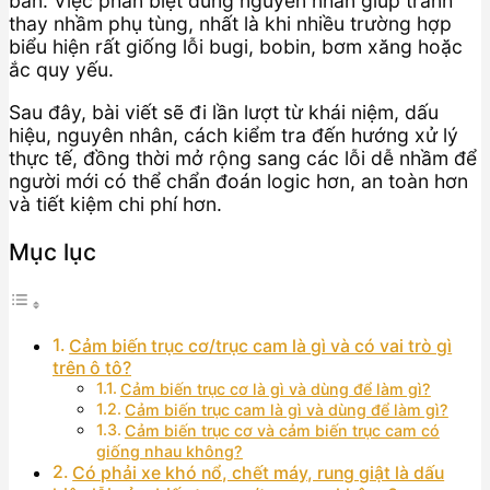
bẩn. Việc phân biệt đúng nguyên nhân giúp tránh
thay nhầm phụ tùng, nhất là khi nhiều trường hợp
biểu hiện rất giống lỗi bugi, bobin, bơm xăng hoặc
ắc quy yếu.
Sau đây, bài viết sẽ đi lần lượt từ khái niệm, dấu
hiệu, nguyên nhân, cách kiểm tra đến hướng xử lý
thực tế, đồng thời mở rộng sang các lỗi dễ nhầm để
người mới có thể chẩn đoán logic hơn, an toàn hơn
và tiết kiệm chi phí hơn.
Mục lục
Cảm biến trục cơ/trục cam là gì và có vai trò gì
trên ô tô?
Cảm biến trục cơ là gì và dùng để làm gì?
Cảm biến trục cam là gì và dùng để làm gì?
Cảm biến trục cơ và cảm biến trục cam có
giống nhau không?
Có phải xe khó nổ, chết máy, rung giật là dấu