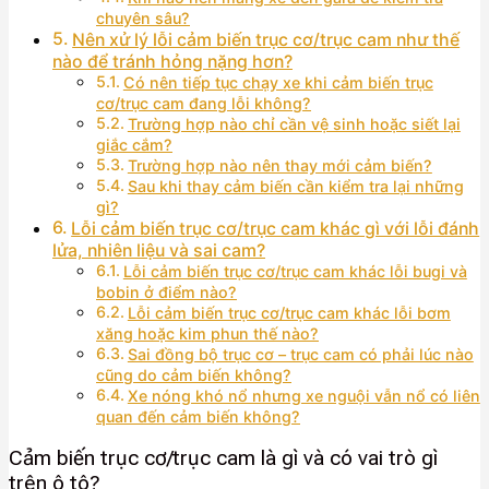
chuyên sâu?
Nên xử lý lỗi cảm biến trục cơ/trục cam như thế
nào để tránh hỏng nặng hơn?
Có nên tiếp tục chạy xe khi cảm biến trục
cơ/trục cam đang lỗi không?
Trường hợp nào chỉ cần vệ sinh hoặc siết lại
giắc cắm?
Trường hợp nào nên thay mới cảm biến?
Sau khi thay cảm biến cần kiểm tra lại những
gì?
Lỗi cảm biến trục cơ/trục cam khác gì với lỗi đánh
lửa, nhiên liệu và sai cam?
Lỗi cảm biến trục cơ/trục cam khác lỗi bugi và
bobin ở điểm nào?
Lỗi cảm biến trục cơ/trục cam khác lỗi bơm
xăng hoặc kim phun thế nào?
Sai đồng bộ trục cơ – trục cam có phải lúc nào
cũng do cảm biến không?
Xe nóng khó nổ nhưng xe nguội vẫn nổ có liên
quan đến cảm biến không?
Cảm biến trục cơ/trục cam là gì và có vai trò gì
trên ô tô?