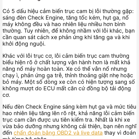
Có 5 dấu hiệu cảm biến trục cam bị lỗi thường gặp:
sáng đèn Check Engine, tăng tốc kém, hụt ga, nổ
máy không đều và hao nhiên liệu nhiều hơn bình
thường. Tuy nhiên, để không nhầm với lỗi khác, bạn
cần quan sát cách xe phản ứng khi tăng ga và khi
khởi động nguội.
Khác với lỗi trục cơ, lỗi cảm biến trục cam thường
biểu hiện rõ ở chất lượng vận hành hơn là mất khả
năng nổ máy hoàn toàn. Xe có thể vẫn nổ nhưng
chạy ì, phản ứng ga trễ, thỉnh thoảng giật nhẹ hoặc
bỏ máy. Một số dòng xe còn có hiện tượng sang số
không mượt do ECU mất căn cứ đồng bộ tải động
cơ.
Nếu đèn Check Engine sáng kèm hụt ga và mức tiêu
hao nhiên liệu tăng lên rõ rệt, khả năng lỗi cảm biến
trục cam cần được ưu tiên kiểm tra. Nhất là khi xe
vừa bảo dưỡng nhưng không cải thiện, bạn nên nghĩ
đến
chẩn đoán bằng OBD2 và live data
thay vì đoán