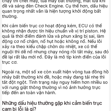
chạy thì chết máy, tua máy bất thường, mất lửa khi
đề và sáng đèn Check Engine. Cụ thể hơn, dấu hiệu
quan trọng nhất vẫn là hiện tượng khởi động bất
thường.
Khi cảm biến trục cơ hoạt động kém, ECU có thể
không nhận được tín hiệu chuẩn về vị trí piston. Hệ
quả là thời điểm đánh lửa và phun xăng bị sai, làm
động cơ nổ chậm, nổ hụt hoặc không nổ. Nếu lỗi
xảy ra theo kiểu chập chờn do nhiệt, xe có thể
nguội thì dễ nổ nhưng chạy nóng rồi tắt máy, sau đó
đề lại rất lâu mới nổ. Đây là mô típ kinh điển của lỗi
trục cơ.
Ngoài ra, một số xe còn xuất hiện vòng tua đồng hồ
nhảy bất thường khi đề, hoặc máy đang tải nhẹ thì
tắt đột ngột. Tình trạng này nguy hiểm hơn nhiều so
với rung giật thông thường vì nó ảnh hưởng trực
tiếp đến an toàn vận hành.
Những dấu hiệu thường gặp khi cảm biến trục
cam bị lỗi là gì?