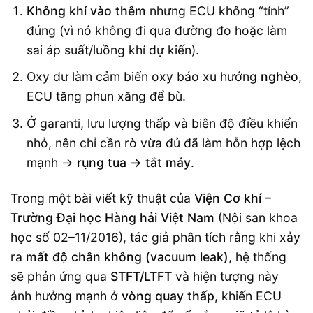
Không khí vào thêm
nhưng ECU không “tính”
đúng (vì nó không đi qua đường đo hoặc làm
sai áp suất/luồng khí dự kiến).
Oxy dư làm cảm biến oxy báo xu hướng
nghèo
,
ECU tăng phun xăng để bù.
Ở garanti, lưu lượng thấp và biên độ điều khiển
nhỏ, nên chỉ cần rò vừa đủ đã làm hỗn hợp lệch
mạnh →
rụng tua → tắt máy
.
Trong một bài viết kỹ thuật của
Viện Cơ khí –
Trường Đại học Hàng hải Việt Nam
(Nội san khoa
học số 02–11/2016), tác giả phân tích rằng khi xảy
ra
mất độ chân không (vacuum leak)
, hệ thống
sẽ phản ứng qua
STFT/LTFT
và hiện tượng này
ảnh hưởng mạnh ở
vòng quay thấp
, khiến ECU