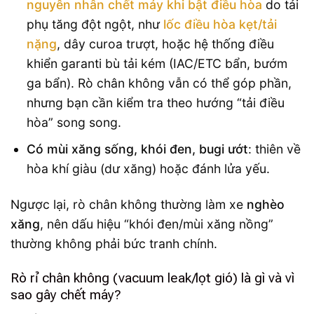
nguyên nhân chết máy khi bật điều hòa
do tải
phụ tăng đột ngột, như
lốc điều hòa kẹt/tải
nặng
, dây curoa trượt, hoặc hệ thống điều
khiển garanti bù tải kém (IAC/ETC bẩn, bướm
ga bẩn). Rò chân không vẫn có thể góp phần,
nhưng bạn cần kiểm tra theo hướng “tải điều
hòa” song song.
Có mùi xăng sống, khói đen, bugi ướt
: thiên về
hòa khí giàu (dư xăng) hoặc đánh lửa yếu.
Ngược lại, rò chân không thường làm xe
nghèo
xăng
, nên dấu hiệu “khói đen/mùi xăng nồng”
thường không phải bức tranh chính.
Rò rỉ chân không (vacuum leak/lọt gió) là gì và vì
sao gây chết máy?