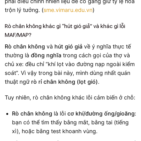
phải điều chỉnh nhiên liệu để cố gắng giữ tỷ lệ hòa
trộn lý tưởng. (
sme.vimaru.edu.vn
)
Rò chân không khác gì “hút gió giả” và khác gì lỗi
MAF/MAP?
Rò chân không
và
hút gió giả
về ý nghĩa thực tế
thường là
đồng nghĩa
trong cách gọi của thợ và
chủ xe: đều chỉ “khí lọt vào đường nạp ngoài kiểm
soát”. Vì vậy trong bài này, mình dùng nhất quán
thuật ngữ
rò rỉ chân không (lọt gió)
.
Tuy nhiên, rò chân không khác lỗi cảm biến ở chỗ:
Rò chân không
là lỗi
cơ khí/đường ống/gioăng
:
bạn có thể tìm thấy bằng mắt, bằng tai (tiếng
xì), hoặc bằng test khoanh vùng.