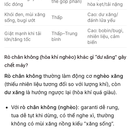
thể góp phần)
lốc đóng
hòa kẹt/tải nặng
Khói đen, mùi xăng
Cao: dư xăng/
Thấp
sống, bugi ướt
đánh lửa yếu
Cao: bobin/bugi,
Giật mạnh khi tải
Thấp–Trung
nhiên liệu, cảm
lớn/tăng tốc
bình
biến
Rò chân không (hòa khí nghèo) khác gì “dư xăng” gây
chết máy?
Rò chân không
thường làm động cơ
nghèo xăng
(thiếu nhiên liệu tương đối so với lượng khí), còn
dư xăng
là hướng ngược lại (hòa khí quá giàu).
Với
rò chân không (nghèo)
: garanti dễ rung,
tua dễ tụt khi dừng, có thể nghe xì, thường
không có mùi xăng nồng kiểu “xăng sống”.