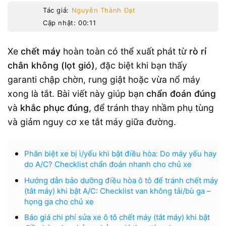
Tác giả:
Nguyễn Thành Đạt
Cập nhật: 00:11
Xe
chết máy
hoàn toàn có thể xuất phát từ
rò rỉ
chân không (lọt gió)
, đặc biệt khi bạn thấy
garanti chập chờn, rung giật hoặc vừa nổ máy
xong là tắt. Bài viết này giúp bạn
chẩn đoán đúng
và
khắc phục đúng
, để tránh thay nhầm phụ tùng
và giảm nguy cơ xe tắt máy giữa đường.
Phân biệt xe bị ì/yếu khi bật điều hòa: Do máy yếu hay
do A/C? Checklist chẩn đoán nhanh cho chủ xe
Hướng dẫn bảo dưỡng điều hòa ô tô để tránh chết máy
(tắt máy) khi bật A/C: Checklist van không tải/bù ga –
họng ga cho chủ xe
Báo giá chi phí sửa xe ô tô chết máy (tắt máy) khi bật