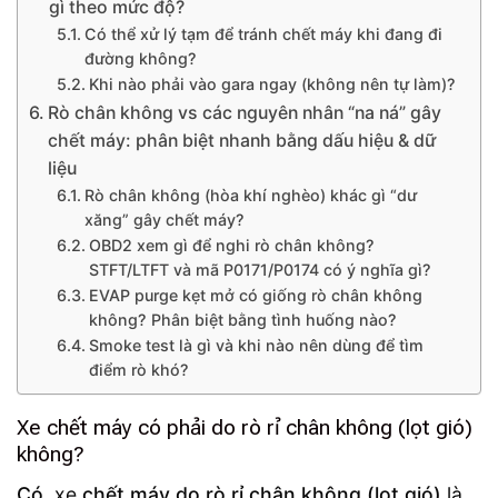
gì theo mức độ?
Có thể xử lý tạm để tránh chết máy khi đang đi
đường không?
Khi nào phải vào gara ngay (không nên tự làm)?
Rò chân không vs các nguyên nhân “na ná” gây
chết máy: phân biệt nhanh bằng dấu hiệu & dữ
liệu
Rò chân không (hòa khí nghèo) khác gì “dư
xăng” gây chết máy?
OBD2 xem gì để nghi rò chân không?
STFT/LTFT và mã P0171/P0174 có ý nghĩa gì?
EVAP purge kẹt mở có giống rò chân không
không? Phân biệt bằng tình huống nào?
Smoke test là gì và khi nào nên dùng để tìm
điểm rò khó?
Xe chết máy có phải do rò rỉ chân không (lọt gió)
không?
Có
, xe
chết máy do rò rỉ chân không (lọt gió)
là