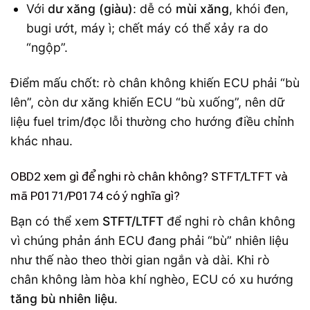
Với
dư xăng (giàu)
: dễ có
mùi xăng
, khói đen,
bugi ướt, máy ì; chết máy có thể xảy ra do
“ngộp”.
Điểm mấu chốt: rò chân không khiến ECU phải “bù
lên”, còn dư xăng khiến ECU “bù xuống”, nên dữ
liệu fuel trim/đọc lỗi thường cho hướng điều chỉnh
khác nhau.
OBD2 xem gì để nghi rò chân không? STFT/LTFT và
mã P0171/P0174 có ý nghĩa gì?
Bạn có thể xem
STFT/LTFT
để nghi rò chân không
vì chúng phản ánh ECU đang phải “bù” nhiên liệu
như thế nào theo thời gian ngắn và dài. Khi rò
chân không làm hòa khí nghèo, ECU có xu hướng
tăng bù nhiên liệu
.