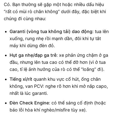
Có. Bạn thường sẽ gặp một hoặc nhiều dấu hiệu
“rất có mùi rò chân không” dưới đây, đặc biệt khi
chúng đi cùng nhau:
Garanti (vòng tua không tải) dao động
: tua lên
xuống, rung nhẹ rồi mạnh dần, đôi khi tự tắt
máy khi dừng đèn đỏ.
Hụt ga nhẹ/đạp ga trễ
: xe phản ứng chậm ở ga
đầu, nhưng lên tua cao có thể đỡ hơn (vì ở tua
cao, tỉ lệ ảnh hưởng của rò có thể “loãng” đi).
Tiếng xì/rít
quanh khu vực cổ hút, ống chân
không, van PCV: nghe rõ hơn khi mở nắp capo,
nhất là lúc garanti.
Đèn Check Engine
: có thể sáng cố định (hoặc
báo lỗi hòa khí nghèo/misfire tùy xe).