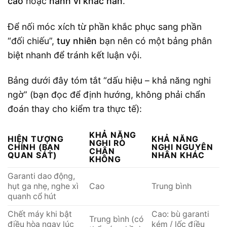
cao
hoặc
hành vi khác hẳn
.
Để nối móc xích từ phần khắc phục sang phần
“đối chiếu”,
tuy nhiên
bạn nên có một bảng phân
biệt nhanh để tránh kết luận vội.
Bảng dưới đây tóm tắt “dấu hiệu – khả năng nghi
ngờ” (bạn đọc để định hướng, không phải chẩn
đoán thay cho kiểm tra thực tế):
KHẢ NĂNG
HIỆN TƯỢNG
KHẢ NĂNG
NGHI RÒ
CHÍNH (BẠN
NGHI NGUYÊN
CHÂN
QUAN SÁT)
NHÂN KHÁC
KHÔNG
Garanti dao động,
hụt ga nhẹ, nghe xì
Cao
Trung bình
quanh cổ hút
Chết máy khi bật
Cao: bù garanti
Trung bình (có
điều hòa ngay lúc
kém / lốc điều