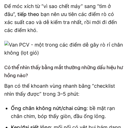
Để móc xích từ “vì sao chết máy” sang “tìm ở
đâu”,
tiếp theo
bạn nên ưu tiên các điểm rò có
xác suất cao và dễ kiểm tra nhất, rồi mới đi đến
các điểm khó.
Có thể nhìn thấy bằng mắt thường những dấu hiệu hư
hỏng nào?
Bạn có thể khoanh vùng nhanh bằng “checklist
nhìn thấy được” trong 3–5 phút:
Ống chân không nứt/chai cứng
: bề mặt rạn
chân chim, bóp thấy giòn, đầu ống lỏng.
Kẹp/đai siết lỏng
: mối nối có vệt bụi bám dạng