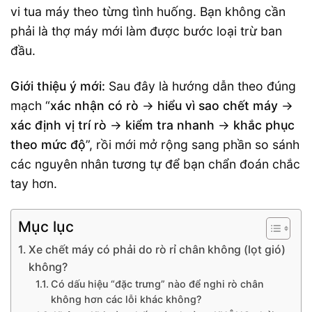
vi tua máy theo từng tình huống. Bạn không cần
phải là thợ máy mới làm được bước loại trừ ban
đầu.
Giới thiệu ý mới:
Sau đây là hướng dẫn theo đúng
mạch “
xác nhận có rò
→
hiểu vì sao chết máy
→
xác định vị trí rò
→
kiểm tra nhanh
→
khắc phục
theo mức độ
”, rồi mới mở rộng sang phần so sánh
các nguyên nhân tương tự để bạn chẩn đoán chắc
tay hơn.
Mục lục
Xe chết máy có phải do rò rỉ chân không (lọt gió)
không?
Có dấu hiệu “đặc trưng” nào để nghi rò chân
không hơn các lỗi khác không?