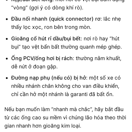
“vòng” (gợi ý có dòng khí rò).
Đầu nối nhanh (quick connector) rơ
: lắc nhẹ
thấy lọc xọc, ron bên trong mòn.
Gioăng cổ hút rỉ dầu/bụi bết
: nơi rò hay “hút
bụi” tạo vệt bẩn bất thường quanh mép ghép.
Ống PCV/ống hơi bị rách
: thường nằm khuất,
dễ nứt ở đoạn gập.
Đường nạp phụ (nếu có) bị hở
: một số xe có
nhiều nhánh chân không cho van điều khiển,
chỉ cần hở một nhánh là garanti đã bất ổn.
Nếu bạn muốn làm “nhanh mà chắc”, hãy bắt đầu
từ các ống cao su mềm vì chúng lão hóa theo thời
gian nhanh hơn gioăng kim loại.