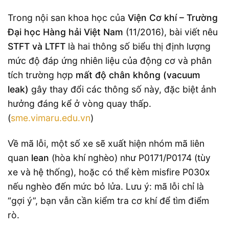
Trong nội san khoa học của
Viện Cơ khí – Trường
Đại học Hàng hải Việt Nam
(11/2016), bài viết nêu
STFT và LTFT
là hai thông số biểu thị định lượng
mức độ đáp ứng nhiên liệu của động cơ và phân
tích trường hợp
mất độ chân không (vacuum
leak)
gây thay đổi các thông số này, đặc biệt ảnh
hưởng đáng kể ở vòng quay thấp.
(
sme.vimaru.edu.vn
)
Về mã lỗi, một số xe sẽ xuất hiện nhóm mã liên
quan
lean
(hòa khí nghèo) như P0171/P0174 (tùy
xe và hệ thống), hoặc có thể kèm misfire P030x
nếu nghèo đến mức bỏ lửa. Lưu ý: mã lỗi chỉ là
“gợi ý”, bạn vẫn cần kiểm tra cơ khí để tìm điểm
rò.