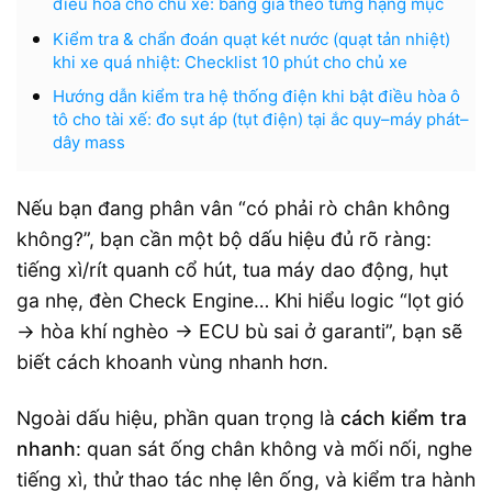
điều hòa cho chủ xe: bảng giá theo từng hạng mục
Kiểm tra & chẩn đoán quạt két nước (quạt tản nhiệt)
khi xe quá nhiệt: Checklist 10 phút cho chủ xe
Hướng dẫn kiểm tra hệ thống điện khi bật điều hòa ô
tô cho tài xế: đo sụt áp (tụt điện) tại ắc quy–máy phát–
dây mass
Nếu bạn đang phân vân “có phải rò chân không
không?”, bạn cần một bộ dấu hiệu đủ rõ ràng:
tiếng xì/rít quanh cổ hút, tua máy dao động, hụt
ga nhẹ, đèn Check Engine… Khi hiểu logic “lọt gió
→ hòa khí nghèo → ECU bù sai ở garanti”, bạn sẽ
biết cách khoanh vùng nhanh hơn.
Ngoài dấu hiệu, phần quan trọng là
cách kiểm tra
nhanh
: quan sát ống chân không và mối nối, nghe
tiếng xì, thử thao tác nhẹ lên ống, và kiểm tra hành