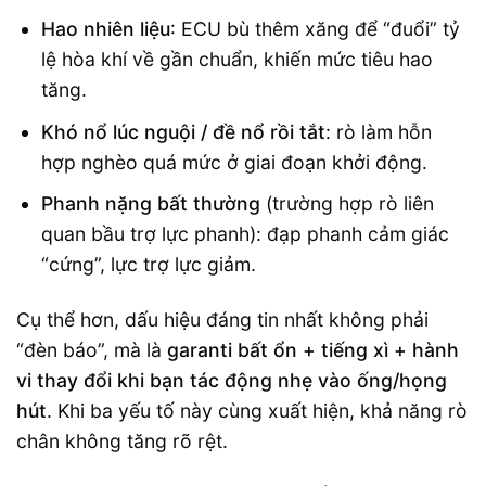
Hao nhiên liệu
: ECU bù thêm xăng để “đuổi” tỷ
lệ hòa khí về gần chuẩn, khiến mức tiêu hao
tăng.
Khó nổ lúc nguội / đề nổ rồi tắt
: rò làm hỗn
hợp nghèo quá mức ở giai đoạn khởi động.
Phanh nặng bất thường
(trường hợp rò liên
quan bầu trợ lực phanh): đạp phanh cảm giác
“cứng”, lực trợ lực giảm.
Cụ thể hơn, dấu hiệu đáng tin nhất không phải
“đèn báo”, mà là
garanti bất ổn + tiếng xì + hành
vi thay đổi khi bạn tác động nhẹ vào ống/họng
hút
. Khi ba yếu tố này cùng xuất hiện, khả năng rò
chân không tăng rõ rệt.