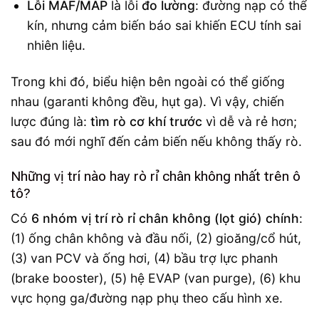
Lỗi MAF/MAP
là lỗi
đo lường
: đường nạp có thể
kín, nhưng cảm biến báo sai khiến ECU tính sai
nhiên liệu.
Trong khi đó, biểu hiện bên ngoài có thể giống
nhau (garanti không đều, hụt ga). Vì vậy, chiến
lược đúng là:
tìm rò cơ khí trước
vì dễ và rẻ hơn;
sau đó mới nghĩ đến cảm biến nếu không thấy rò.
Những vị trí nào hay rò rỉ chân không nhất trên ô
tô?
Có
6 nhóm vị trí rò rỉ chân không (lọt gió) chính
:
(1) ống chân không và đầu nối, (2) gioăng/cổ hút,
(3) van PCV và ống hơi, (4) bầu trợ lực phanh
(brake booster), (5) hệ EVAP (van purge), (6) khu
vực họng ga/đường nạp phụ theo cấu hình xe.