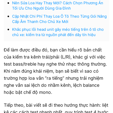
Nên Sửa Loa Hay Thay Mới? Cách Chọn Phương Án
Tối Ưu Cho Người Dùng Gia Đình
Cập Nhật Chi Phí Thay Loa Ô Tô Theo Từng Gói Nâng
Cấp Âm Thanh Cho Chủ Xe Mới
Khắc phục lỗi head unit gây méo tiếng trên ô tô cho
chủ xe: kiểm tra từ nguồn phát đến dây tín hiệu
Để làm được điều đó, bạn cần hiểu rõ bản chất
của kiểm tra kênh trái/phải (L/R), khác gì với việc
test bass/treble hay nghe thử nhạc thông thường.
Khi nắm đúng khái niệm, bạn sẽ biết vì sao có
trường hợp loa vẫn “ra tiếng” nhưng trải nghiệm
nghe vẫn sai lệch do nhầm kênh, lệch balance
hoặc bật chế độ mono.
Tiếp theo, bài viết sẽ đi theo hướng thực hành: liệt
kê các cách test nhanh nhất, quy trình test 4 bước