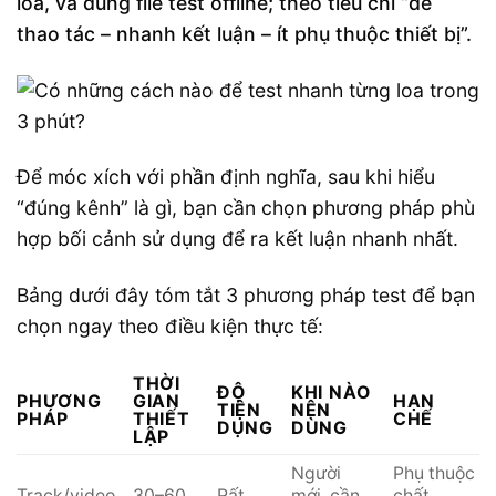
loa, và dùng file test offline; theo tiêu chí “dễ
thao tác – nhanh kết luận – ít phụ thuộc thiết bị”.
Để móc xích với phần định nghĩa, sau khi hiểu
“đúng kênh” là gì, bạn cần chọn phương pháp phù
hợp bối cảnh sử dụng để ra kết luận nhanh nhất.
Bảng dưới đây tóm tắt 3 phương pháp test để bạn
chọn ngay theo điều kiện thực tế:
THỜI
ĐỘ
KHI NÀO
PHƯƠNG
GIAN
HẠN
TIỆN
NÊN
PHÁP
THIẾT
CHẾ
DỤNG
DÙNG
LẬP
Người
Phụ thuộc
Track/video
30–60
Rất
mới, cần
chất