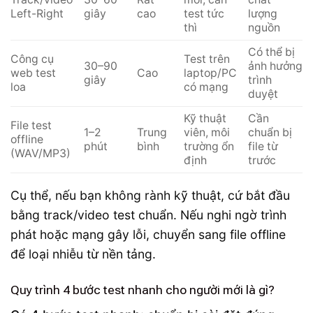
Left-Right
giây
cao
test tức
lượng
thì
nguồn
Có thể bị
Công cụ
Test trên
30–90
ảnh hưởng
web test
Cao
laptop/PC
giây
trình
loa
có mạng
duyệt
Kỹ thuật
Cần
File test
1–2
Trung
viên, môi
chuẩn bị
offline
phút
bình
trường ổn
file từ
(WAV/MP3)
định
trước
Cụ thể, nếu bạn không rành kỹ thuật, cứ bắt đầu
bằng track/video test chuẩn. Nếu nghi ngờ trình
phát hoặc mạng gây lỗi, chuyển sang file offline
để loại nhiễu từ nền tảng.
Quy trình 4 bước test nhanh cho người mới là gì?