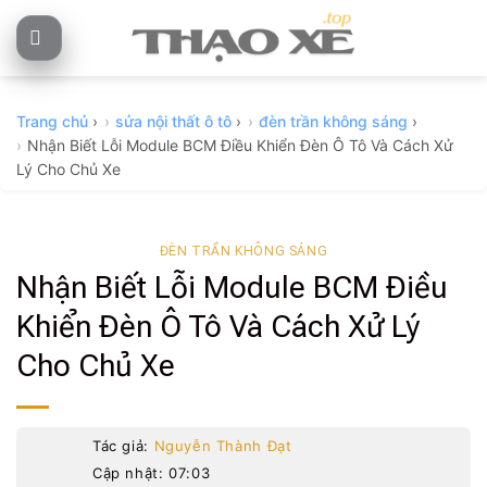
Skip
to
content
Trang chủ
›
sửa nội thất ô tô
›
đèn trần không sáng
›
Nhận Biết Lỗi Module BCM Điều Khiển Đèn Ô Tô Và Cách Xử
Lý Cho Chủ Xe
ĐÈN TRẦN KHÔNG SÁNG
Nhận Biết Lỗi Module BCM Điều
Khiển Đèn Ô Tô Và Cách Xử Lý
Cho Chủ Xe
Tác giả:
Nguyễn Thành Đạt
Cập nhật: 07:03