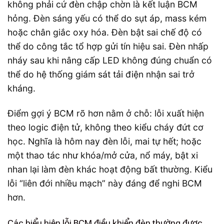
không phải cứ đèn chập chờn là kết luận BCM
hỏng. Đèn sáng yếu có thể do sụt áp, mass kém
hoặc chân giắc oxy hóa. Đèn bật sai chế độ có
thể do công tắc tổ hợp gửi tín hiệu sai. Đèn nhấp
nháy sau khi nâng cấp LED không đúng chuẩn có
thể do hệ thống giám sát tải điện nhận sai trở
kháng.
Điểm gợi ý BCM rõ hơn nằm ở chỗ: lỗi xuất hiện
theo logic điện tử, không theo kiểu cháy đứt cơ
học. Nghĩa là hôm nay đèn lỗi, mai tự hết; hoặc
một thao tác như khóa/mở cửa, nổ máy, bật xi
nhan lại làm đèn khác hoạt động bất thường. Kiểu
lỗi “liên đới nhiều mạch” này đáng để nghi BCM
hơn.
Các biểu hiện lỗi BCM điều khiển đèn thường được