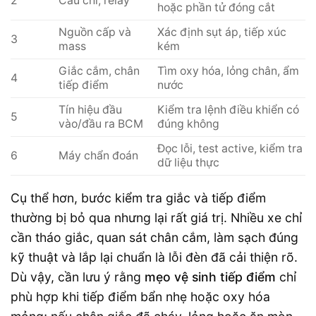
2
Cầu chì, relay
hoặc phần tử đóng cắt
Nguồn cấp và
Xác định sụt áp, tiếp xúc
3
mass
kém
Giắc cắm, chân
Tìm oxy hóa, lỏng chân, ẩm
4
tiếp điểm
nước
Tín hiệu đầu
Kiểm tra lệnh điều khiển có
5
vào/đầu ra BCM
đúng không
Đọc lỗi, test active, kiểm tra
6
Máy chẩn đoán
dữ liệu thực
Cụ thể hơn, bước kiểm tra giắc và tiếp điểm
thường bị bỏ qua nhưng lại rất giá trị. Nhiều xe chỉ
cần tháo giắc, quan sát chân cắm, làm sạch đúng
kỹ thuật và lắp lại chuẩn là lỗi đèn đã cải thiện rõ.
Dù vậy, cần lưu ý rằng
mẹo vệ sinh tiếp điểm
chỉ
phù hợp khi tiếp điểm bẩn nhẹ hoặc oxy hóa