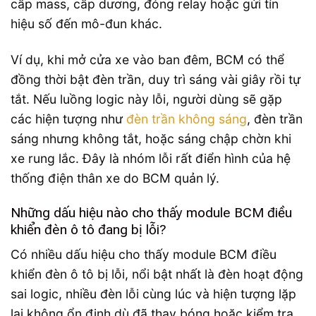
cấp mass, cấp dương, đóng relay hoặc gửi tín
hiệu số đến mô-đun khác.
Ví dụ, khi mở cửa xe vào ban đêm, BCM có thể
đồng thời bật đèn trần, duy trì sáng vài giây rồi tự
tắt. Nếu luồng logic này lỗi, người dùng sẽ gặp
các hiện tượng như
đèn trần không sáng
, đèn trần
sáng nhưng không tắt, hoặc sáng chập chờn khi
xe rung lắc. Đây là nhóm lỗi rất điển hình của hệ
thống điện thân xe do BCM quản lý.
Những dấu hiệu nào cho thấy module BCM điều
khiển đèn ô tô đang bị lỗi?
Có nhiều dấu hiệu cho thấy module BCM điều
khiển đèn ô tô bị lỗi, nổi bật nhất là đèn hoạt động
sai logic, nhiều đèn lỗi cùng lúc và hiện tượng lặp
lại không ổn định dù đã thay bóng hoặc kiểm tra