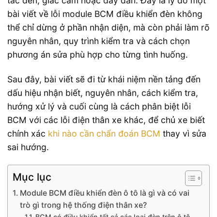
tắc đèn, giắc cắm hoặc dây dẫn. Đây là lý do một
bài viết về lỗi module BCM điều khiển đèn không
thể chỉ dừng ở phần nhận diện, mà còn phải làm rõ
nguyên nhân, quy trình kiểm tra và cách chọn
phương án sửa phù hợp cho từng tình huống.
Sau đây, bài viết sẽ đi từ khái niệm nền tảng đến
dấu hiệu nhận biết, nguyên nhân, cách kiểm tra,
hướng xử lý và cuối cùng là cách phân biệt lỗi
BCM với các lỗi điện thân xe khác, để chủ xe biết
chính xác
khi nào cần chẩn đoán BCM
thay vì sửa
sai hướng.
Mục lục
Module BCM điều khiển đèn ô tô là gì và có vai
trò gì trong hệ thống điện thân xe?
BCM có điều khiển tất cả các loại đèn trên ô tô