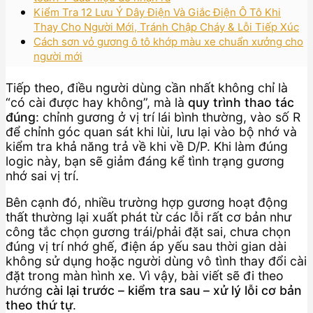
Kiểm Tra 12 Lưu Ý Dây Điện Và Giắc Điện Ô Tô Khi
Thay Cho Người Mới, Tránh Chập Cháy & Lỗi Tiếp Xúc
Cách sơn vỏ gương ô tô khớp màu xe chuẩn xưởng cho
người mới
Tiếp theo, điều người dùng cần nhất không chỉ là
“có cài được hay không”, mà là
quy trình thao tác
đúng
: chỉnh gương ở vị trí lái bình thường, vào số R
để chỉnh góc quan sát khi lùi, lưu lại vào bộ nhớ và
kiểm tra khả năng trả về khi về D/P. Khi làm đúng
logic này, bạn sẽ giảm đáng kể tình trạng gương
nhớ sai vị trí.
Bên cạnh đó, nhiều trường hợp gương hoạt động
thất thường lại xuất phát từ các lỗi rất cơ bản như
công tắc chọn gương trái/phải đặt sai, chưa chọn
đúng vị trí nhớ ghế, điện áp yếu sau thời gian dài
không sử dụng hoặc người dùng vô tình thay đổi cài
đặt trong màn hình xe. Vì vậy, bài viết sẽ đi theo
hướng
cài lại trước – kiểm tra sau – xử lý lỗi cơ bản
theo thứ tự
.