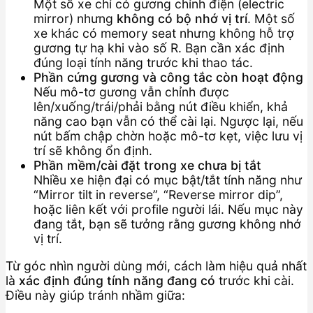
Một số xe chỉ có gương chỉnh điện (electric
mirror) nhưng
không có bộ nhớ vị trí
. Một số
xe khác có memory seat nhưng không hỗ trợ
gương tự hạ khi vào số R. Bạn cần xác định
đúng loại tính năng trước khi thao tác.
Phần cứng gương và công tắc còn hoạt động
Nếu mô-tơ gương vẫn chỉnh được
lên/xuống/trái/phải bằng nút điều khiển, khả
năng cao bạn vẫn có thể cài lại. Ngược lại, nếu
nút bấm chập chờn hoặc mô-tơ kẹt, việc lưu vị
trí sẽ không ổn định.
Phần mềm/cài đặt trong xe chưa bị tắt
Nhiều xe hiện đại có mục bật/tắt tính năng như
“Mirror tilt in reverse”, “Reverse mirror dip”,
hoặc liên kết với profile người lái. Nếu mục này
đang tắt, bạn sẽ tưởng rằng gương không nhớ
vị trí.
Từ góc nhìn người dùng mới, cách làm hiệu quả nhất
là
xác định đúng tính năng đang có
trước khi cài.
Điều này giúp tránh nhầm giữa: