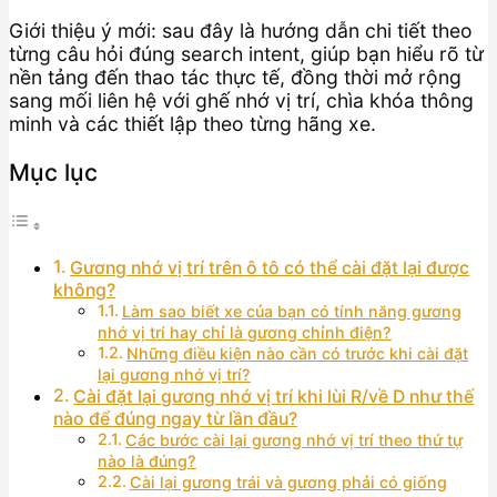
Giới thiệu ý mới: sau đây là hướng dẫn chi tiết theo
từng câu hỏi đúng search intent, giúp bạn hiểu rõ từ
nền tảng đến thao tác thực tế, đồng thời mở rộng
sang mối liên hệ với ghế nhớ vị trí, chìa khóa thông
minh và các thiết lập theo từng hãng xe.
Mục lục
Gương nhớ vị trí trên ô tô có thể cài đặt lại được
không?
Làm sao biết xe của bạn có tính năng gương
nhớ vị trí hay chỉ là gương chỉnh điện?
Những điều kiện nào cần có trước khi cài đặt
lại gương nhớ vị trí?
Cài đặt lại gương nhớ vị trí khi lùi R/về D như thế
nào để đúng ngay từ lần đầu?
Các bước cài lại gương nhớ vị trí theo thứ tự
nào là đúng?
Cài lại gương trái và gương phải có giống