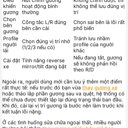
Điều
Nút chỉnh gương
Không chỉnh được thì
khiển
hoạt động bình
không thể lưu đúng vị
gương
thường
trí
Chọn
Công tắc L/R đúng
Chọn sai bên là lỗi rất
bên
bên cần cài
phổ biến
gương
Profile
Tránh lưu nhầm
Chọn đúng vị trí nhớ
người
profile của người
(1/2/3 nếu có)
lái
khác
Nếu đang tắt, gương
Cài đặt
Tính năng reverse
sẽ không phản hồi
xe
mirror/tilt đang bật
theo R/D
Ngoài ra, người dùng mới cần lưu ý thêm một điểm
rất thực tế: nếu trước đó bạn vừa
thay gương xe
hoặc tháo lắp phần gương sau va quệt, hệ thống có
thể chưa được thiết lập lại đúng trạng thái ban đầu.
Khi đó, cài lại vị trí gương là bước nên làm trước khi
kết luận lỗi nặng.
Ở các tình huống sửa chữa ngoại thất, nhiều người