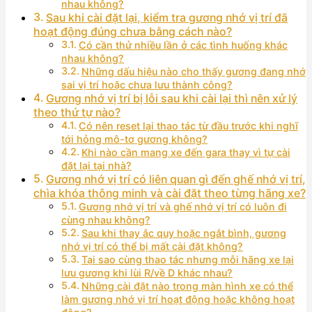
nhau không?
Sau khi cài đặt lại, kiểm tra gương nhớ vị trí đã
hoạt động đúng chưa bằng cách nào?
Có cần thử nhiều lần ở các tình huống khác
nhau không?
Những dấu hiệu nào cho thấy gương đang nhớ
sai vị trí hoặc chưa lưu thành công?
Gương nhớ vị trí bị lỗi sau khi cài lại thì nên xử lý
theo thứ tự nào?
Có nên reset lại thao tác từ đầu trước khi nghĩ
tới hỏng mô-tơ gương không?
Khi nào cần mang xe đến gara thay vì tự cài
đặt lại tại nhà?
Gương nhớ vị trí có liên quan gì đến ghế nhớ vị trí,
chìa khóa thông minh và cài đặt theo từng hãng xe?
Gương nhớ vị trí và ghế nhớ vị trí có luôn đi
cùng nhau không?
Sau khi thay ắc quy hoặc ngắt bình, gương
nhớ vị trí có thể bị mất cài đặt không?
Tại sao cùng thao tác nhưng mỗi hãng xe lại
lưu gương khi lùi R/về D khác nhau?
Những cài đặt nào trong màn hình xe có thể
làm gương nhớ vị trí hoạt động hoặc không hoạt