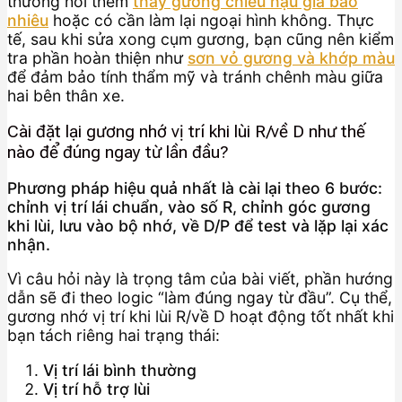
thường hỏi thêm
thay gương chiếu hậu giá bao
nhiêu
hoặc có cần làm lại ngoại hình không. Thực
tế, sau khi sửa xong cụm gương, bạn cũng nên kiểm
tra phần hoàn thiện như
sơn vỏ gương và khớp màu
để đảm bảo tính thẩm mỹ và tránh chênh màu giữa
hai bên thân xe.
Cài đặt lại gương nhớ vị trí khi lùi R/về D như thế
nào để đúng ngay từ lần đầu?
Phương pháp hiệu quả nhất là cài lại theo 6 bước:
chỉnh vị trí lái chuẩn, vào số R, chỉnh góc gương
khi lùi, lưu vào bộ nhớ, về D/P để test và lặp lại xác
nhận.
Vì câu hỏi này là trọng tâm của bài viết, phần hướng
dẫn sẽ đi theo logic “làm đúng ngay từ đầu”. Cụ thể,
gương nhớ vị trí khi lùi R/về D hoạt động tốt nhất khi
bạn tách riêng hai trạng thái:
Vị trí lái bình thường
Vị trí hỗ trợ lùi