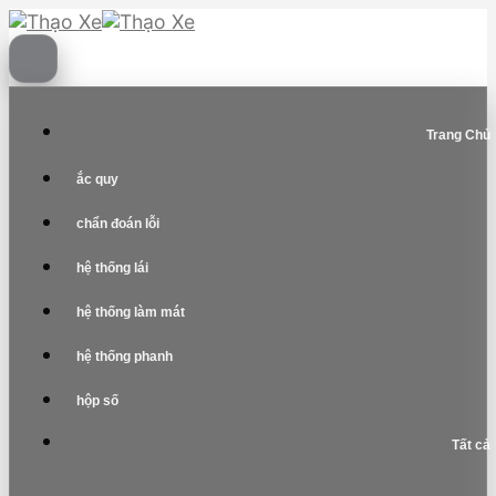
Skip
to
content
Trang Chủ
ắc quy
chẩn đoán lỗi
hệ thống lái
hệ thống làm mát
hệ thống phanh
hộp số
Tất cả