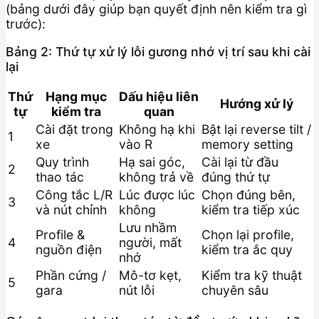
(bảng dưới đây giúp bạn quyết định nên kiểm tra gì
trước):
Bảng 2: Thứ tự xử lý lỗi gương nhớ vị trí sau khi cài
lại
Thứ
Hạng mục
Dấu hiệu liên
Hướng xử lý
tự
kiểm tra
quan
Cài đặt trong
Không hạ khi
Bật lại reverse tilt /
1
xe
vào R
memory setting
Quy trình
Hạ sai góc,
Cài lại từ đầu
2
thao tác
không trả về
đúng thứ tự
Công tắc L/R
Lúc được lúc
Chọn đúng bên,
3
và nút chỉnh
không
kiểm tra tiếp xúc
Lưu nhầm
Profile &
Chọn lại profile,
4
người, mất
nguồn điện
kiểm tra ắc quy
nhớ
Phần cứng /
Mô-tơ kẹt,
Kiểm tra kỹ thuật
5
gara
nút lỗi
chuyên sâu