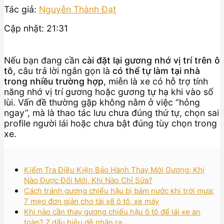
Tác giả:
Nguyễn Thành Đạt
Cập nhật: 21:31
Nếu bạn đang cần
cài đặt lại gương nhớ vị trí trên ô
tô
, câu trả lời ngắn gọn là
có thể tự làm tại nhà
trong nhiều trường hợp
, miễn là xe có hỗ trợ tính
năng nhớ vị trí gương hoặc gương tự hạ khi vào số
lùi. Vấn đề thường gặp không nằm ở việc “hỏng
ngay”, mà là thao tác lưu chưa đúng thứ tự, chọn sai
profile người lái hoặc chưa bật đúng tùy chọn trong
xe.
Kiểm Tra Điều Kiện Bảo Hành Thay Mới Gương: Khi
Nào Được Đổi Mới, Khi Nào Chỉ Sửa?
Cách tránh gương chiếu hậu bị bám nước khi trời mưa:
7 mẹo đơn giản cho tài xế ô tô, xe máy
Khi nào cần thay gương chiếu hậu ô tô để lái xe an
toàn? 7 dấu hiệu dễ nhận ra