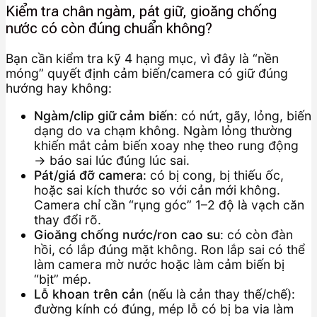
Kiểm tra chân ngàm, pát giữ, gioăng chống
nước có còn đúng chuẩn không?
Bạn cần kiểm tra kỹ 4 hạng mục, vì đây là “nền
móng” quyết định cảm biến/camera có giữ đúng
hướng hay không:
Ngàm/clip giữ cảm biến
: có nứt, gãy, lỏng, biến
dạng do va chạm không. Ngàm lỏng thường
khiến mắt cảm biến xoay nhẹ theo rung động
→ báo sai lúc đúng lúc sai.
Pát/giá đỡ camera
: có bị cong, bị thiếu ốc,
hoặc sai kích thước so với cản mới không.
Camera chỉ cần “rụng góc” 1–2 độ là vạch căn
thay đổi rõ.
Gioăng chống nước/ron cao su
: có còn đàn
hồi, có lắp đúng mặt không. Ron lắp sai có thể
làm camera mờ nước hoặc làm cảm biến bị
“bịt” mép.
Lỗ khoan trên cản
(nếu là cản thay thế/chế):
đường kính có đúng, mép lỗ có bị ba via làm