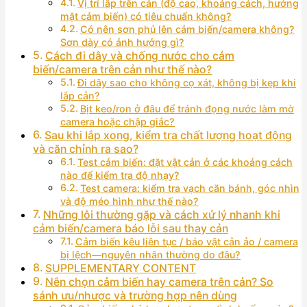
Vị trí lắp trên cản (độ cao, khoảng cách, hướng
mặt cảm biến) có tiêu chuẩn không?
Có nên sơn phủ lên cảm biến/camera không?
Sơn dày có ảnh hưởng gì?
Cách đi dây và chống nước cho cảm
biến/camera trên cản như thế nào?
Đi dây sao cho không cọ xát, không bị kẹp khi
lắp cản?
Bịt keo/ron ở đâu để tránh đọng nước làm mờ
camera hoặc chập giắc?
Sau khi lắp xong, kiểm tra chất lượng hoạt động
và căn chỉnh ra sao?
Test cảm biến: đặt vật cản ở các khoảng cách
nào để kiểm tra độ nhạy?
Test camera: kiểm tra vạch căn bánh, góc nhìn
và độ méo hình như thế nào?
Những lỗi thường gặp và cách xử lý nhanh khi
cảm biến/camera báo lỗi sau thay cản
Cảm biến kêu liên tục / báo vật cản ảo / camera
bị lệch—nguyên nhân thường do đâu?
SUPPLEMENTARY CONTENT
Nên chọn cảm biến hay camera trên cản? So
sánh ưu/nhược và trường hợp nên dùng