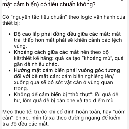
mặt cảm biến) có tiêu chuẩn không?
Có “nguyên tắc tiêu chuẩn” theo logic vận hành của
thiết bị:
Độ cao lắp phải đồng đều giữa các mắt
: mắt
trái thấp hơn mắt phải sẽ khiến cảnh báo lệch
vùng.
Khoảng cách giữa các mắt
nên theo bộ
kit/thiết kế hãng: quá xa tạo “khoảng mù”, quá
gần dễ nhiễu chéo.
Hướng mặt cảm biến phải vuông góc tương
đối với bề mặt cản
: cảm biến nghiêng lên/
xuống quá sẽ bỏ sót vật cản ở vùng quan
trọng.
Không để cảm biến bị “thò thụt”
: lồi quá dễ
hư, lõm quá dễ bị cản che và tạo điểm mù.
Mẹo thực tế: trước khi cố định hoàn toàn, hãy “ướm
cản” lên xe, nhìn từ xa theo đường ngang để kiểm
tra độ đều các mắt.