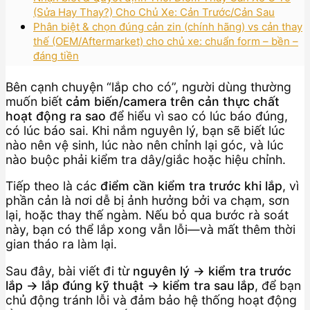
(Sửa Hay Thay?) Cho Chủ Xe: Cản Trước/Cản Sau
Phân biệt & chọn đúng cản zin (chính hãng) vs cản thay
thế (OEM/Aftermarket) cho chủ xe: chuẩn form – bền –
đáng tiền
Bên cạnh chuyện “lắp cho có”, người dùng thường
muốn biết
cảm biến/camera trên cản thực chất
hoạt động ra sao
để hiểu vì sao có lúc báo đúng,
có lúc báo sai. Khi nắm nguyên lý, bạn sẽ biết lúc
nào nên vệ sinh, lúc nào nên chỉnh lại góc, và lúc
nào buộc phải kiểm tra dây/giắc hoặc hiệu chỉnh.
Tiếp theo là các
điểm cần kiểm tra trước khi lắp
, vì
phần cản là nơi dễ bị ảnh hưởng bởi va chạm, sơn
lại, hoặc thay thế ngàm. Nếu bỏ qua bước rà soát
này, bạn có thể lắp xong vẫn lỗi—và mất thêm thời
gian tháo ra làm lại.
Sau đây, bài viết đi từ
nguyên lý → kiểm tra trước
lắp → lắp đúng kỹ thuật → kiểm tra sau lắp
, để bạn
chủ động tránh lỗi và đảm bảo hệ thống hoạt động