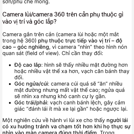
sơn/phủ che mỏng.
Camera lùi/camera 360 trên cản phụ thuộc gì
vào vị trí và góc lắp?
Camera gắn trên cản (camera lùi hoặc một mắt
trong hệ 360)
phụ thuộc trực tiếp vào vị trí – độ
cao – góc nghiêng
, vì camera “nhìn” theo hình nón
quan sát (field of view). Chỉ cần thay đổi:
Độ cao lắp
: hình sẽ thấy nhiều mặt đường hơn
hoặc nhiều vật thể xa hơn, vạch căn bánh thay
đổi.
Góc ngửa/cúi
: camera cúi quá sẽ “ăn” nhiều
mặt đường nhưng mất vật thể cao; ngửa quá
sẽ nhìn xa nhưng khó canh cự ly gần.
Góc trái/phải
: vạch canh bánh lệch, gây cảm
giác “đánh lái ít mà xe lại gần” hoặc ngược lại.
Một nghiên cứu về hành vi lùi xe cho thấy
người lái
có xu hướng tránh va chạm tốt hơn khi họ thực sự
nhìn vào màn camera đúng thời điểm
. Trong