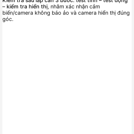
Kiểm tra sau lắp cần 3 bước: test tĩnh – test động
– kiểm tra hiển thị
, nhằm xác nhận cảm
biến/camera không báo ảo và camera hiển thị đúng
góc.