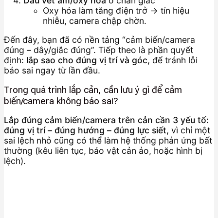
Dấu vết ẩm/oxy hóa
ở chân giắc
Oxy hóa làm tăng điện trở → tín hiệu
nhiễu, camera chập chờn.
Đến đây, bạn đã có nền tảng “cảm biến/camera
đúng – dây/giắc đúng”. Tiếp theo là phần quyết
định:
lắp sao cho đúng vị trí và góc
, để tránh lỗi
báo sai ngay từ lần đầu.
Trong quá trình lắp cản, cần lưu ý gì để cảm
biến/camera không báo sai?
Lắp đúng cảm biến/camera trên cản cần 3 yếu tố:
đúng vị trí – đúng hướng – đúng lực siết
, vì chỉ một
sai lệch nhỏ cũng có thể làm hệ thống phản ứng bất
thường (kêu liên tục, báo vật cản ảo, hoặc hình bị
lệch).