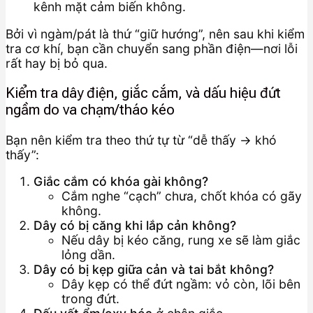
kênh mặt cảm biến không.
Bởi vì ngàm/pát là thứ “giữ hướng”, nên sau khi kiểm
tra cơ khí, bạn cần chuyển sang phần điện—nơi lỗi
rất hay bị bỏ qua.
Kiểm tra dây điện, giắc cắm, và dấu hiệu đứt
ngầm do va chạm/tháo kéo
Bạn nên kiểm tra theo thứ tự từ “dễ thấy → khó
thấy”:
Giắc cắm có khóa gài không?
Cắm nghe “cạch” chưa, chốt khóa có gãy
không.
Dây có bị căng khi lắp cản không?
Nếu dây bị kéo căng, rung xe sẽ làm giắc
lỏng dần.
Dây có bị kẹp giữa cản và tai bắt không?
Dây kẹp có thể đứt ngầm: vỏ còn, lõi bên
trong đứt.