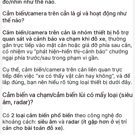
đo/nhìn như thế nào
.
Cảm biến/camera trên cản là gì và hoạt động như
thế nào?
Cảm biến/camera trên cản là nhóm thiết bị hỗ trợ
quan sát và cảnh báo va chạm khi đỗ xe
, thường
gắn trực tiếp vào mặt cản hoặc giá đỡ phía sau cản,
có nhiệm vụ “phát hiện–hiển thị–cảnh báo” chướng
ngại phía trước/sau trong phạm vi gần.
Cụ thể, cảm biến/camera trên cản liên quan trực
tiếp đến việc “xe có thấy vật cản hay không”, và để
lắp đúng, bạn nên hiểu rõ từng loại thiết bị dưới đây.
Cảm biến va chạm/cảm biến lùi có mấy loại (siêu
âm, radar)?
Có
2 loại cảm biến phổ biến
theo công nghệ đo
khoảng cách:
siêu âm
và
radar (ít gặp hơn ở vị trí
cản cho bài toán đỗ xe)
.