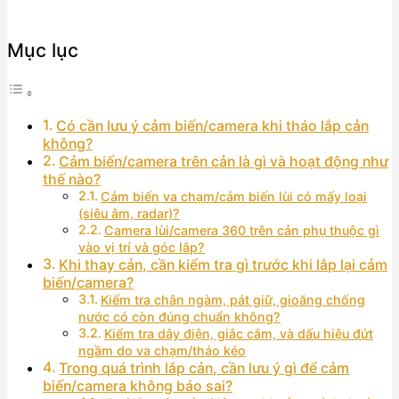
Mục lục
Có cần lưu ý cảm biến/camera khi tháo lắp cản
không?
Cảm biến/camera trên cản là gì và hoạt động như
thế nào?
Cảm biến va chạm/cảm biến lùi có mấy loại
(siêu âm, radar)?
Camera lùi/camera 360 trên cản phụ thuộc gì
vào vị trí và góc lắp?
Khi thay cản, cần kiểm tra gì trước khi lắp lại cảm
biến/camera?
Kiểm tra chân ngàm, pát giữ, gioăng chống
nước có còn đúng chuẩn không?
Kiểm tra dây điện, giắc cắm, và dấu hiệu đứt
ngầm do va chạm/tháo kéo
Trong quá trình lắp cản, cần lưu ý gì để cảm
biến/camera không báo sai?