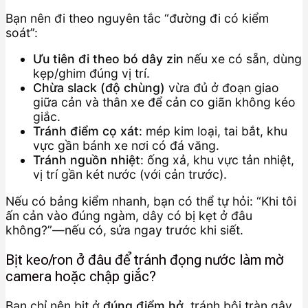
Bạn nên đi theo nguyên tắc “đường đi có kiểm
soát”:
Ưu tiên đi theo bó dây zin
nếu xe có sẵn, dùng
kẹp/ghim đúng vị trí.
Chừa slack (độ chùng)
vừa đủ ở đoạn giao
giữa cản và thân xe để cản co giãn không kéo
giắc.
Tránh điểm cọ xát
: mép kim loại, tai bắt, khu
vực gần bánh xe nơi có đá văng.
Tránh nguồn nhiệt
: ống xả, khu vực tản nhiệt,
vị trí gần két nước (với cản trước).
Nếu có bảng kiểm nhanh, bạn có thể tự hỏi: “Khi tôi
ấn cản vào đúng ngàm, dây có bị kẹt ở đâu
không?”—nếu có, sửa ngay trước khi siết.
Bịt keo/ron ở đâu để tránh đọng nước làm mờ
camera hoặc chập giắc?
Bạn chỉ nên bịt ở
đúng điểm hở
, tránh bôi tràn gây