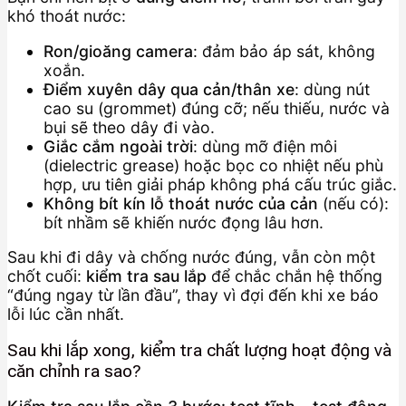
khó thoát nước:
Ron/gioăng camera
: đảm bảo áp sát, không
xoắn.
Điểm xuyên dây qua cản/thân xe
: dùng nút
cao su (grommet) đúng cỡ; nếu thiếu, nước và
bụi sẽ theo dây đi vào.
Giắc cắm ngoài trời
: dùng mỡ điện môi
(dielectric grease) hoặc bọc co nhiệt nếu phù
hợp, ưu tiên giải pháp không phá cấu trúc giắc.
Không bít kín lỗ thoát nước của cản
(nếu có):
bít nhầm sẽ khiến nước đọng lâu hơn.
Sau khi đi dây và chống nước đúng, vẫn còn một
chốt cuối:
kiểm tra sau lắp
để chắc chắn hệ thống
“đúng ngay từ lần đầu”, thay vì đợi đến khi xe báo
lỗi lúc cần nhất.
Sau khi lắp xong, kiểm tra chất lượng hoạt động và
căn chỉnh ra sao?