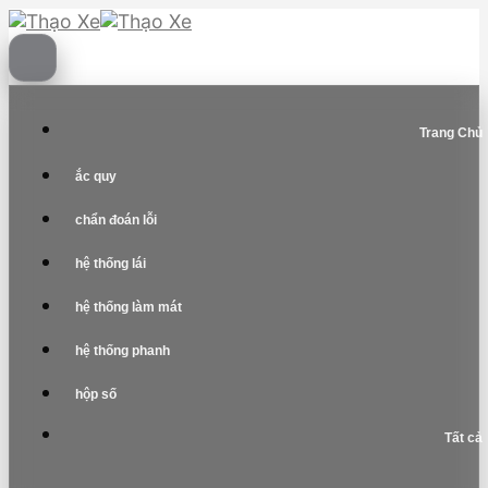
Skip
to
content
Trang Chủ
ắc quy
chẩn đoán lỗi
hệ thống lái
hệ thống làm mát
hệ thống phanh
hộp số
Tất cả