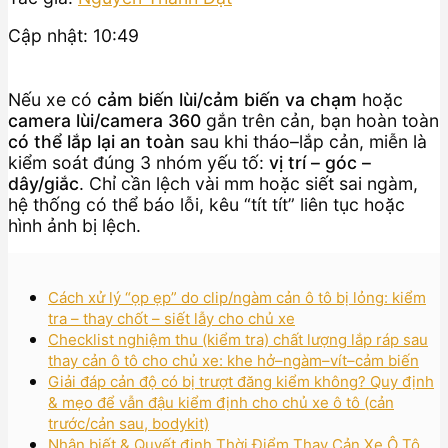
Cập nhật: 10:49
Nếu xe có
cảm biến lùi/cảm biến va chạm
hoặc
camera lùi/camera 360
gắn trên cản, bạn hoàn toàn
có thể lắp lại an toàn
sau khi tháo–lắp cản, miễn là
kiểm soát đúng 3 nhóm yếu tố:
vị trí – góc –
dây/giắc
. Chỉ cần lệch vài mm hoặc siết sai ngàm,
hệ thống có thể báo lỗi, kêu “tít tít” liên tục hoặc
hình ảnh bị lệch.
Cách xử lý “ọp ẹp” do clip/ngàm cản ô tô bị lỏng: kiểm
tra – thay chốt – siết lẫy cho chủ xe
Checklist nghiệm thu (kiểm tra) chất lượng lắp ráp sau
thay cản ô tô cho chủ xe: khe hở–ngàm–vít–cảm biến
Giải đáp cản độ có bị trượt đăng kiểm không? Quy định
& mẹo để vẫn đậu kiểm định cho chủ xe ô tô (cản
trước/cản sau, bodykit)
Nhận biết & Quyết định Thời Điểm Thay Cản Xe Ô Tô