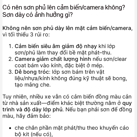
Có nên sơn phủ lên cảm biến/camera không?
Sơn dày có ảnh hưởng gì?
Không nên sơn phủ dày lên mặt cảm biến/camera
,
vì tối thiểu 3 rủi ro:
Cảm biến siêu âm giảm độ nhạy
khi lớp
sơn/phủ làm thay đổi bề mặt phát–thu.
Camera giảm chất lượng hình
nếu sơn/clear
coat bám vào kính, đặc biệt ở mép.
Dễ bong tróc
: lớp sơn bám trên vật
liệu/nhựa/kính không đúng kỹ thuật sẽ bong,
tạo mảng che.
Tuy nhiên, nhiều xe vẫn có cảm biến đồng màu cản
từ nhà sản xuất—điểm khác biệt thường nằm ở
quy
trình và độ dày lớp phủ
. Nếu bạn phải sơn để đồng
màu, hãy đảm bảo:
che chắn phần mặt phát/thu theo khuyến cáo
bộ kit (nếu có),