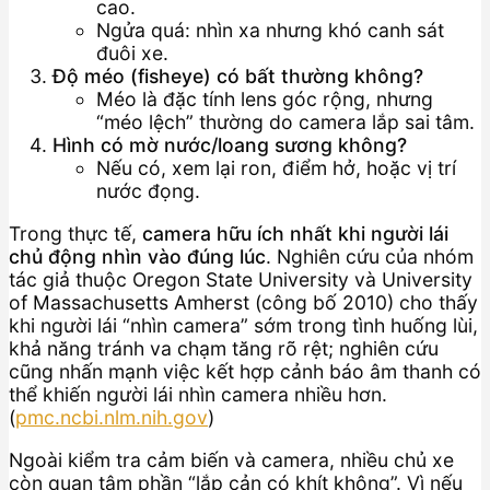
cao.
Ngửa quá: nhìn xa nhưng khó canh sát
đuôi xe.
Độ méo (fisheye) có bất thường không?
Méo là đặc tính lens góc rộng, nhưng
“méo lệch” thường do camera lắp sai tâm.
Hình có mờ nước/loang sương không?
Nếu có, xem lại ron, điểm hở, hoặc vị trí
nước đọng.
Trong thực tế,
camera hữu ích nhất khi người lái
chủ động nhìn vào đúng lúc
. Nghiên cứu của nhóm
tác giả thuộc Oregon State University và University
of Massachusetts Amherst (công bố 2010) cho thấy
khi người lái “nhìn camera” sớm trong tình huống lùi,
khả năng tránh va chạm tăng rõ rệt; nghiên cứu
cũng nhấn mạnh việc kết hợp cảnh báo âm thanh có
thể khiến người lái nhìn camera nhiều hơn.
(
pmc.ncbi.nlm.nih.gov
)
Ngoài kiểm tra cảm biến và camera, nhiều chủ xe
còn quan tâm phần “lắp cản có khít không”. Vì nếu