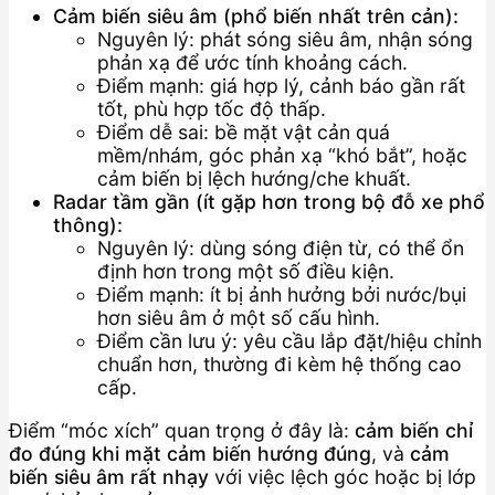
Cảm biến siêu âm (phổ biến nhất trên cản):
Nguyên lý: phát sóng siêu âm, nhận sóng
phản xạ để ước tính khoảng cách.
Điểm mạnh: giá hợp lý, cảnh báo gần rất
tốt, phù hợp tốc độ thấp.
Điểm dễ sai: bề mặt vật cản quá
mềm/nhám, góc phản xạ “khó bắt”, hoặc
cảm biến bị lệch hướng/che khuất.
Radar tầm gần (ít gặp hơn trong bộ đỗ xe phổ
thông):
Nguyên lý: dùng sóng điện từ, có thể ổn
định hơn trong một số điều kiện.
Điểm mạnh: ít bị ảnh hưởng bởi nước/bụi
hơn siêu âm ở một số cấu hình.
Điểm cần lưu ý: yêu cầu lắp đặt/hiệu chỉnh
chuẩn hơn, thường đi kèm hệ thống cao
cấp.
Điểm “móc xích” quan trọng ở đây là:
cảm biến chỉ
đo đúng khi mặt cảm biến hướng đúng
, và
cảm
biến siêu âm rất nhạy
với việc lệch góc hoặc bị lớp