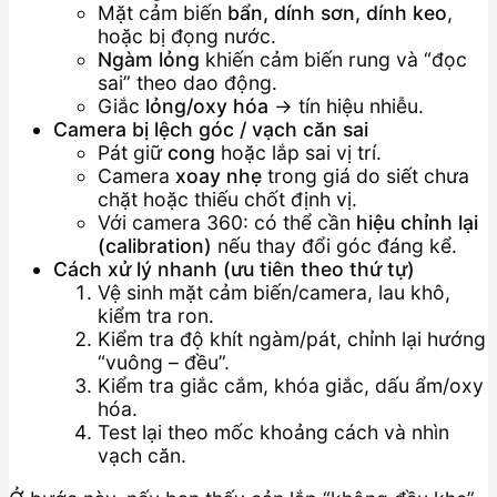
Mặt cảm biến
bẩn, dính sơn, dính keo
,
hoặc bị đọng nước.
Ngàm lỏng
khiến cảm biến rung và “đọc
sai” theo dao động.
Giắc
lỏng/oxy hóa
→ tín hiệu nhiễu.
Camera bị lệch góc / vạch căn sai
Pát giữ
cong
hoặc lắp sai vị trí.
Camera
xoay nhẹ
trong giá do siết chưa
chặt hoặc thiếu chốt định vị.
Với camera 360: có thể cần
hiệu chỉnh lại
(calibration)
nếu thay đổi góc đáng kể.
Cách xử lý nhanh (ưu tiên theo thứ tự)
Vệ sinh mặt cảm biến/camera, lau khô,
kiểm tra ron.
Kiểm tra độ khít ngàm/pát, chỉnh lại hướng
“vuông – đều”.
Kiểm tra giắc cắm, khóa giắc, dấu ẩm/oxy
hóa.
Test lại theo mốc khoảng cách và nhìn
vạch căn.