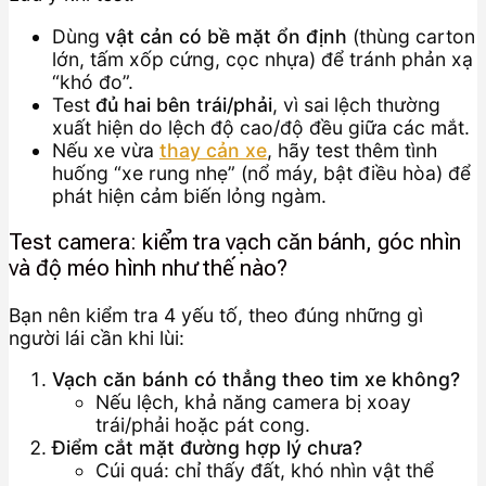
Dùng
vật cản có bề mặt ổn định
(thùng carton
lớn, tấm xốp cứng, cọc nhựa) để tránh phản xạ
“khó đo”.
Test
đủ hai bên trái/phải
, vì sai lệch thường
xuất hiện do lệch độ cao/độ đều giữa các mắt.
Nếu xe vừa
thay cản xe
, hãy test thêm tình
huống “xe rung nhẹ” (nổ máy, bật điều hòa) để
phát hiện cảm biến lỏng ngàm.
Test camera: kiểm tra vạch căn bánh, góc nhìn
và độ méo hình như thế nào?
Bạn nên kiểm tra 4 yếu tố, theo đúng những gì
người lái cần khi lùi:
Vạch căn bánh có thẳng theo tim xe không?
Nếu lệch, khả năng camera bị xoay
trái/phải hoặc pát cong.
Điểm cắt mặt đường hợp lý chưa?
Cúi quá: chỉ thấy đất, khó nhìn vật thể