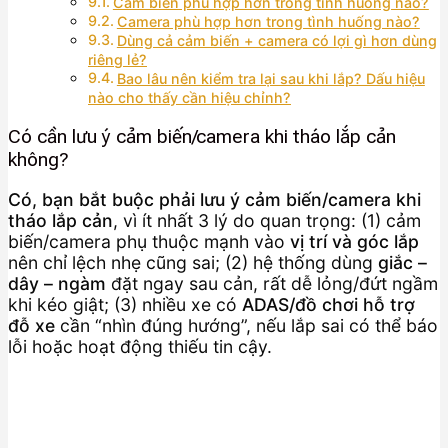
Cảm biến phù hợp hơn trong tình huống nào?
Camera phù hợp hơn trong tình huống nào?
Dùng cả cảm biến + camera có lợi gì hơn dùng
riêng lẻ?
Bao lâu nên kiểm tra lại sau khi lắp? Dấu hiệu
nào cho thấy cần hiệu chỉnh?
Có cần lưu ý cảm biến/camera khi tháo lắp cản
không?
Có, bạn bắt buộc phải lưu ý cảm biến/camera khi
tháo lắp cản
, vì ít nhất 3 lý do quan trọng: (1) cảm
biến/camera phụ thuộc mạnh vào
vị trí và góc lắp
nên chỉ lệch nhẹ cũng sai; (2) hệ thống dùng
giắc –
dây – ngàm
đặt ngay sau cản, rất dễ lỏng/đứt ngầm
khi kéo giật; (3) nhiều xe có
ADAS/đồ chơi hỗ trợ
đỗ xe
cần “nhìn đúng hướng”, nếu lắp sai có thể báo
lỗi hoặc hoạt động thiếu tin cậy.