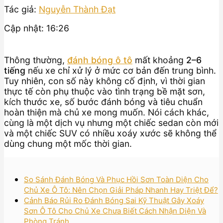
Tác giả:
Nguyễn Thành Đạt
Cập nhật: 16:26
Thông thường,
đánh bóng ô tô
mất khoảng
2–6
tiếng
nếu xe chỉ xử lý ở mức cơ bản đến trung bình.
Tuy nhiên, con số này không cố định, vì thời gian
thực tế còn phụ thuộc vào tình trạng bề mặt sơn,
kích thước xe, số bước đánh bóng và tiêu chuẩn
hoàn thiện mà chủ xe mong muốn. Nói cách khác,
cùng là một dịch vụ nhưng một chiếc sedan còn mới
và một chiếc SUV có nhiều xoáy xước sẽ không thể
dùng chung một mốc thời gian.
So Sánh Đánh Bóng Và Phục Hồi Sơn Toàn Diện Cho
Chủ Xe Ô Tô: Nên Chọn Giải Pháp Nhanh Hay Triệt Để?
Cảnh Báo Rủi Ro Đánh Bóng Sai Kỹ Thuật Gây Xoáy
Sơn Ô Tô Cho Chủ Xe Chưa Biết Cách Nhận Diện Và
Phòng Tránh