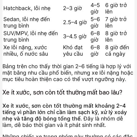
4–5
6 giờ trở
Hatchback, lỗi nhẹ
2–3 giờ
giờ
lên
Sedan, lỗi nhẹ đến
5–6
7 giờ trở
2.5–4 giờ
trung bình
giờ
lên
SUV/MPV, lỗi nhẹ đến
6–8
8 giờ trở
3–4.5 giờ
trung bình
giờ
lên
Xe lỗi nặng, xước
Khó đạt
6–8
8 giờ đến
nhiều, ố nước sâu
yêu cầu
giờ
cả ngày
Bảng trên cho thấy thời gian 2–6 tiếng là hợp lý với
mặt bằng nhu cầu phổ biến, nhưng xe lỗi nặng hoặc
mục tiêu hoàn thiện cao có thể vượt ngưỡng này.
Xe ít xước, sơn còn tốt thường mất bao lâu?
Xe ít xước, sơn còn tốt thường mất khoảng 2–4
tiếng vì phần lớn chỉ cần làm sạch kỹ, xử lý xoáy
nhẹ và tăng độ bóng tổng thể.
Đây là nhóm dễ
làm, dễ báo thời gian và ít phát sinh nhất.
Những chiếc xe trong nhóm này thường có các đặc