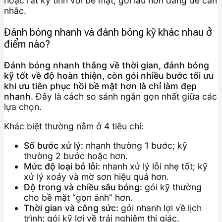
hoặc rất kỹ tính với bề mặt, gói lâu hơn đáng để cân
nhắc.
Đánh bóng nhanh và đánh bóng kỹ khác nhau ở
điểm nào?
Đánh bóng nhanh thắng về thời gian, đánh bóng
kỹ tốt về độ hoàn thiện, còn gói nhiều bước tối ưu
khi ưu tiên phục hồi bề mặt hơn là chỉ làm đẹp
nhanh.
Đây là cách so sánh ngắn gọn nhất giữa các
lựa chọn.
Khác biệt thường nằm ở 4 tiêu chí:
Số bước xử lý:
nhanh thường 1 bước; kỹ
thường 2 bước hoặc hơn.
Mức độ loại bỏ lỗi:
nhanh xử lý lỗi nhẹ tốt; kỹ
xử lý xoáy và mờ sơn hiệu quả hơn.
Độ trong và chiều sâu bóng:
gói kỹ thường
cho bề mặt “gọn ánh” hơn.
Thời gian và công sức:
gói nhanh lợi về lịch
trình; gói kỹ lợi về trải nghiệm thị giác.