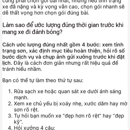
cũng phải chọn gói dài nhất, nhưng nếu tình trạng
xe đã nặng và kỳ vọng vẫn cao, chọn gói nhanh sẽ
dễ thất vọng hơn chọn gói đúng bài.
Làm sao để ước lượng đúng thời gian trước khi
mang xe đi đánh bóng?
Cách ước lượng đúng nhất gồm 4 bước: xem tình
trạng sơn, xác định mục tiêu hoàn thiện, hỏi rõ số
bước dịch vụ và chụp ảnh gửi xưởng trước khi đặt
lịch.
Đây là cách đơn giản nhưng rất hiệu quả để
tránh hiểu nhầm.
Bạn có thể tự làm theo thứ tự sau:
Rửa sạch xe hoặc quan sát xe dưới ánh sáng
mạnh.
Xem xe chủ yếu bị xoáy nhẹ, xước dăm hay mờ
sơn rõ rệt.
Tự hỏi bạn muốn xe “đẹp hơn rõ rệt” hay “đẹp
kỹ”.
Hỏi xưởng 4 câu: