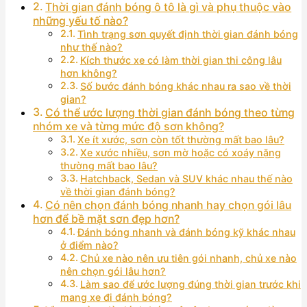
Thời gian đánh bóng ô tô là gì và phụ thuộc vào
những yếu tố nào?
Tình trạng sơn quyết định thời gian đánh bóng
như thế nào?
Kích thước xe có làm thời gian thi công lâu
hơn không?
Số bước đánh bóng khác nhau ra sao về thời
gian?
Có thể ước lượng thời gian đánh bóng theo từng
nhóm xe và từng mức độ sơn không?
Xe ít xước, sơn còn tốt thường mất bao lâu?
Xe xước nhiều, sơn mờ hoặc có xoáy nặng
thường mất bao lâu?
Hatchback, Sedan và SUV khác nhau thế nào
về thời gian đánh bóng?
Có nên chọn đánh bóng nhanh hay chọn gói lâu
hơn để bề mặt sơn đẹp hơn?
Đánh bóng nhanh và đánh bóng kỹ khác nhau
ở điểm nào?
Chủ xe nào nên ưu tiên gói nhanh, chủ xe nào
nên chọn gói lâu hơn?
Làm sao để ước lượng đúng thời gian trước khi
mang xe đi đánh bóng?