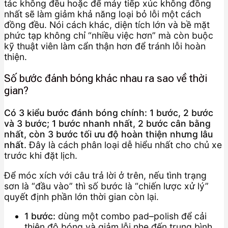
tác không đều hoặc để máy tiếp xúc không đồng
nhất sẽ làm giảm khả năng loại bỏ lỗi một cách
đồng đều. Nói cách khác, diện tích lớn và bề mặt
phức tạp không chỉ “nhiều việc hơn” mà còn buộc
kỹ thuật viên làm cẩn thận hơn để tránh lỗi hoàn
thiện.
Số bước đánh bóng khác nhau ra sao về thời
gian?
Có 3 kiểu bước đánh bóng chính: 1 bước, 2 bước
và 3 bước; 1 bước nhanh nhất, 2 bước cân bằng
nhất, còn 3 bước tối ưu độ hoàn thiện nhưng lâu
nhất.
Đây là cách phân loại dễ hiểu nhất cho chủ xe
trước khi đặt lịch.
Để móc xích với câu trả lời ở trên, nếu tình trạng
sơn là “đầu vào” thì số bước là “chiến lược xử lý”
quyết định phần lớn thời gian còn lại.
1 bước:
dùng một combo pad–polish để cải
thiện độ bóng và giảm lỗi nhẹ đến trung bình.