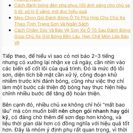
Cách đánh bóng đèn pha phục hồi ánh sáng cho chủ xe
ô tô: xử lý ố vàng, mờ đục hiệu quả
Mẹo Chọn Gói Đánh Bóng Ô Tô Phù Hợp Cho Chủ Xe
Theo Tình Trạng Sơn Và Ngân Sách
Cách Chăm Sóc Và Bảo Vệ Sơn Xe Ô Tô Sau Đánh Bóng
Giúp Chủ Xe Giữ Bóng Bền Lâu, Hạn Chế Mòn Lớp Bảo
Vệ
Tiếp theo, để hiểu vì sao có nơi báo 2–3 tiếng
nhưng có xưởng lại nhận xe cả ngày, cần nhìn vào
các biến số cốt lõi của quá trình. Đó là mức độ lỗi
sơn, diện tích bề mặt cần xử lý, công đoạn khử
nhiễm trước khi đánh bóng, cũng như việc thợ chỉ
làm một bước cải thiện độ bóng hay thực hiện hiệu
chỉnh nhiều bước để tăng độ hoàn thiện.
Bên cạnh đó, nhiều chủ xe không chỉ hỏi “mất bao
lâu” mà còn muốn biết
nên chọn gói nhanh hay gói
kỹ
, có đáng chờ thêm để sơn đẹp hơn không, và
liệu thời gian dài hơn có đồng nghĩa với hiệu quả tốt
hơn. Đây là nhóm ý định phụ rất quan trọng, vì thời