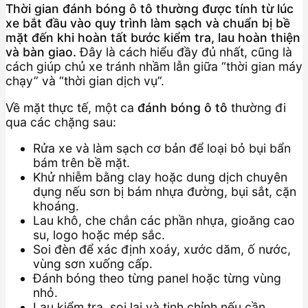
Thời gian đánh bóng ô tô thường được tính từ lúc
xe bắt đầu vào quy trình làm sạch và chuẩn bị bề
mặt đến khi hoàn tất bước kiểm tra, lau hoàn thiện
và bàn giao.
Đây là cách hiểu đầy đủ nhất, cũng là
cách giúp chủ xe tránh nhầm lẫn giữa “thời gian máy
chạy” và “thời gian dịch vụ”.
Về mặt thực tế, một ca
đánh bóng ô tô
thường đi
qua các chặng sau:
Rửa xe và làm sạch cơ bản để loại bỏ bụi bẩn
bám trên bề mặt.
Khử nhiễm bằng clay hoặc dung dịch chuyên
dụng nếu sơn bị bám nhựa đường, bụi sắt, cặn
khoáng.
Lau khô, che chắn các phần nhựa, gioăng cao
su, logo hoặc mép sắc.
Soi đèn để xác định xoáy, xước dăm, ố nước,
vùng sơn xuống cấp.
Đánh bóng theo từng panel hoặc từng vùng
nhỏ.
Lau kiểm tra, soi lại và tinh chỉnh nếu cần.