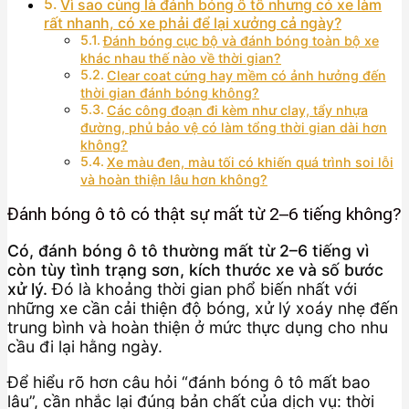
Vì sao cùng là đánh bóng ô tô nhưng có xe làm
rất nhanh, có xe phải để lại xưởng cả ngày?
Đánh bóng cục bộ và đánh bóng toàn bộ xe
khác nhau thế nào về thời gian?
Clear coat cứng hay mềm có ảnh hưởng đến
thời gian đánh bóng không?
Các công đoạn đi kèm như clay, tẩy nhựa
đường, phủ bảo vệ có làm tổng thời gian dài hơn
không?
Xe màu đen, màu tối có khiến quá trình soi lỗi
và hoàn thiện lâu hơn không?
Đánh bóng ô tô có thật sự mất từ 2–6 tiếng không?
Có, đánh bóng ô tô thường mất từ 2–6 tiếng vì
còn tùy tình trạng sơn, kích thước xe và số bước
xử lý.
Đó là khoảng thời gian phổ biến nhất với
những xe cần cải thiện độ bóng, xử lý xoáy nhẹ đến
trung bình và hoàn thiện ở mức thực dụng cho nhu
cầu đi lại hằng ngày.
Để hiểu rõ hơn câu hỏi “đánh bóng ô tô mất bao
lâu”, cần nhắc lại đúng bản chất của dịch vụ: thời