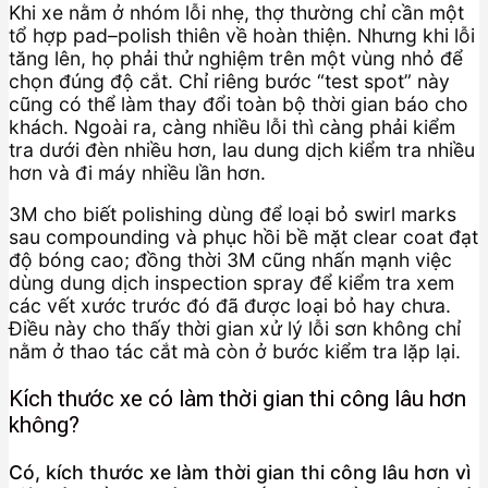
Khi xe nằm ở nhóm lỗi nhẹ, thợ thường chỉ cần một
tổ hợp pad–polish thiên về hoàn thiện. Nhưng khi lỗi
tăng lên, họ phải thử nghiệm trên một vùng nhỏ để
chọn đúng độ cắt. Chỉ riêng bước “test spot” này
cũng có thể làm thay đổi toàn bộ thời gian báo cho
khách. Ngoài ra, càng nhiều lỗi thì càng phải kiểm
tra dưới đèn nhiều hơn, lau dung dịch kiểm tra nhiều
hơn và đi máy nhiều lần hơn.
3M cho biết polishing dùng để loại bỏ swirl marks
sau compounding và phục hồi bề mặt clear coat đạt
độ bóng cao; đồng thời 3M cũng nhấn mạnh việc
dùng dung dịch inspection spray để kiểm tra xem
các vết xước trước đó đã được loại bỏ hay chưa.
Điều này cho thấy thời gian xử lý lỗi sơn không chỉ
nằm ở thao tác cắt mà còn ở bước kiểm tra lặp lại.
Kích thước xe có làm thời gian thi công lâu hơn
không?
Có, kích thước xe làm thời gian thi công lâu hơn vì