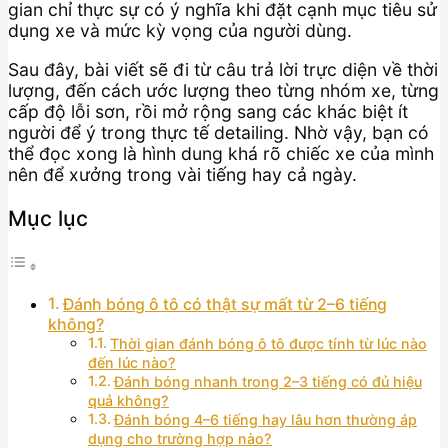
gian chỉ thực sự có ý nghĩa khi đặt cạnh mục tiêu sử
dụng xe và mức kỳ vọng của người dùng.
Sau đây, bài viết sẽ đi từ câu trả lời trực diện về thời
lượng, đến cách ước lượng theo từng nhóm xe, từng
cấp độ lỗi sơn, rồi mở rộng sang các khác biệt ít
người để ý trong thực tế detailing. Nhờ vậy, bạn có
thể đọc xong là hình dung khá rõ chiếc xe của mình
nên để xưởng trong vài tiếng hay cả ngày.
Mục lục
Đánh bóng ô tô có thật sự mất từ 2–6 tiếng
không?
Thời gian đánh bóng ô tô được tính từ lúc nào
đến lúc nào?
Đánh bóng nhanh trong 2–3 tiếng có đủ hiệu
quả không?
Đánh bóng 4–6 tiếng hay lâu hơn thường áp
dụng cho trường hợp nào?