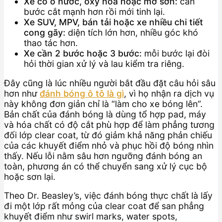
Xe có ố nước, oxy hóa hoặc mờ sơn:
cần
bước cắt mạnh hơn rồi mới tinh lại.
Xe SUV, MPV, bán tải hoặc xe nhiều chi tiết
cong gãy:
diện tích lớn hơn, nhiều góc khó
thao tác hơn.
Xe cần 2 bước hoặc 3 bước:
mỗi bước lại đòi
hỏi thời gian xử lý và lau kiểm tra riêng.
Đây cũng là lúc nhiều người bắt đầu đặt câu hỏi sâu
hơn như
đánh bóng ô tô là gì
, vì họ nhận ra dịch vụ
này không đơn giản chỉ là “làm cho xe bóng lên”.
Bản chất của đánh bóng là dùng tổ hợp pad, máy
và hóa chất có độ cắt phù hợp để làm phẳng tương
đối lớp clear coat, từ đó giảm khả năng phản chiếu
của các khuyết điểm nhỏ và phục hồi độ bóng nhìn
thấy. Nếu lỗi nằm sâu hơn ngưỡng đánh bóng an
toàn, phương án có thể chuyển sang xử lý cục bộ
hoặc sơn lại.
Theo Dr. Beasley’s, việc đánh bóng thực chất là lấy
đi một lớp rất mỏng của clear coat để san phẳng
khuyết điểm như swirl marks, water spots,