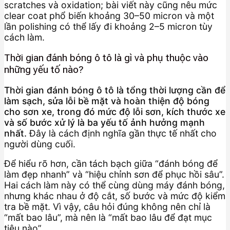
scratches và oxidation; bài viết này cũng nêu mức
clear coat phổ biến khoảng 30–50 micron và một
lần polishing có thể lấy đi khoảng 2–5 micron tùy
cách làm.
Thời gian đánh bóng ô tô là gì và phụ thuộc vào
những yếu tố nào?
Thời gian đánh bóng ô tô là tổng thời lượng cần để
làm sạch, sửa lỗi bề mặt và hoàn thiện độ bóng
cho sơn xe, trong đó mức độ lỗi sơn, kích thước xe
và số bước xử lý là ba yếu tố ảnh hưởng mạnh
nhất.
Đây là cách định nghĩa gần thực tế nhất cho
người dùng cuối.
Để hiểu rõ hơn, cần tách bạch giữa “đánh bóng để
làm đẹp nhanh” và “hiệu chỉnh sơn để phục hồi sâu”.
Hai cách làm này có thể cùng dùng máy đánh bóng,
nhưng khác nhau ở độ cắt, số bước và mức độ kiểm
tra bề mặt. Vì vậy, câu hỏi đúng không nên chỉ là
“mất bao lâu”, mà nên là “mất bao lâu để đạt mục
tiêu nào”.