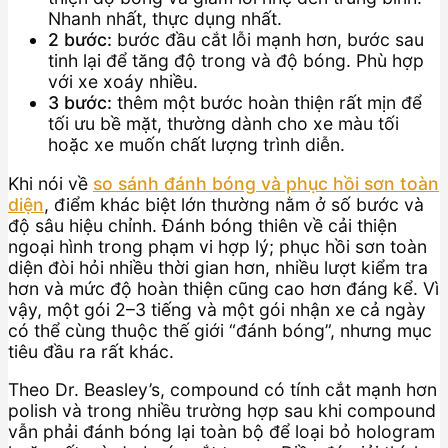
Nhanh nhất, thực dụng nhất.
2 bước:
bước đầu cắt lỗi mạnh hơn, bước sau
tinh lại để tăng độ trong và độ bóng. Phù hợp
với xe xoáy nhiều.
3 bước:
thêm một bước hoàn thiện rất mịn để
tối ưu bề mặt, thường dành cho xe màu tối
hoặc xe muốn chất lượng trình diễn.
Khi nói về
so sánh đánh bóng và phục hồi sơn toàn
diện
, điểm khác biệt lớn thường nằm ở số bước và
độ sâu hiệu chỉnh. Đánh bóng thiên về cải thiện
ngoại hình trong phạm vi hợp lý; phục hồi sơn toàn
diện đòi hỏi nhiều thời gian hơn, nhiều lượt kiểm tra
hơn và mức độ hoàn thiện cũng cao hơn đáng kể. Vì
vậy, một gói 2–3 tiếng và một gói nhận xe cả ngày
có thể cùng thuộc thế giới “đánh bóng”, nhưng mục
tiêu đầu ra rất khác.
Theo Dr. Beasley’s, compound có tính cắt mạnh hơn
polish và trong nhiều trường hợp sau khi compound
vẫn phải đánh bóng lại toàn bộ để loại bỏ hologram