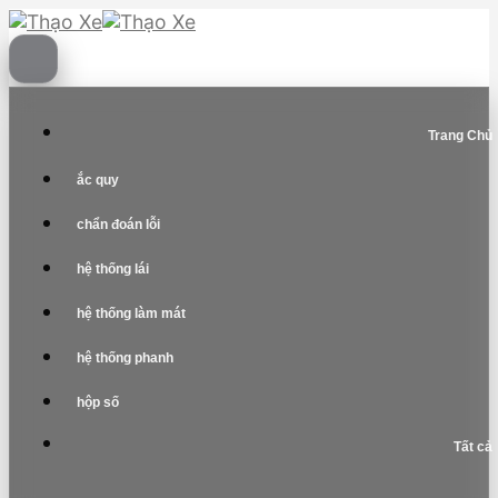
Skip
to
content
Trang Chủ
ắc quy
chẩn đoán lỗi
hệ thống lái
hệ thống làm mát
hệ thống phanh
hộp số
Tất cả