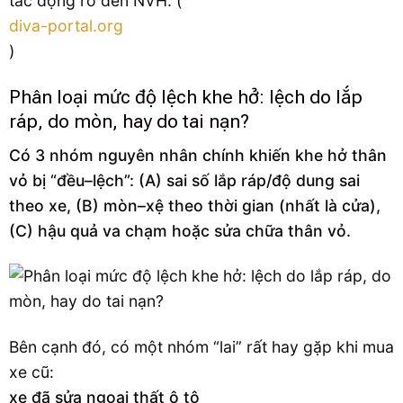
tác động rõ đến NVH. (
diva-portal.org
)
Phân loại mức độ lệch khe hở: lệch do lắp
ráp, do mòn, hay do tai nạn?
Có 3 nhóm nguyên nhân chính khiến khe hở thân
vỏ bị “đều–lệch”: (A) sai số lắp ráp/độ dung sai
theo xe, (B) mòn–xệ theo thời gian (nhất là cửa),
(C) hậu quả va chạm hoặc sửa chữa thân vỏ.
Bên cạnh đó, có một nhóm “lai” rất hay gặp khi mua
xe cũ:
xe đã sửa ngoại thất ô tô