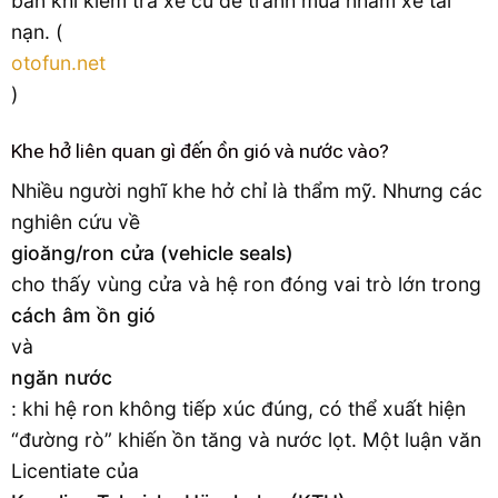
bản khi kiểm tra xe cũ để tránh mua nhầm xe tai
nạn. (
otofun.net
)
Khe hở liên quan gì đến ồn gió và nước vào?
Nhiều người nghĩ khe hở chỉ là thẩm mỹ. Nhưng các
nghiên cứu về
gioăng/ron cửa (vehicle seals)
cho thấy vùng cửa và hệ ron đóng vai trò lớn trong
cách âm ồn gió
và
ngăn nước
: khi hệ ron không tiếp xúc đúng, có thể xuất hiện
“đường rò” khiến ồn tăng và nước lọt. Một luận văn
Licentiate của