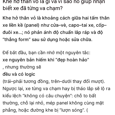
Khe hở thân vỏ là gì và vì sao nó giúp nhận
biết xe đã từng va chạm?
Khe hở thân vỏ là khoảng cách giữa hai tấm thân
xe liền kề (panel) như cửa–vè, capo–tai xe, cốp–
đuôi xe…; nó phản ánh độ chuẩn lắp ráp và độ
“thẳng form” sau sử dụng hoặc sửa chữa.
Để bắt đầu, bạn cần nhớ một nguyên tắc:
xe nguyên bản hiếm khi “đẹp hoàn hảo”
, nhưng thường sẽ
đều và có logic
(trái–phải tương đồng, trên–dưới thay đổi mượt).
Ngược lại, xe từng va chạm hay bị tháo lắp sẽ lộ ra
kiểu lệch “không có câu chuyện”: chỗ to bất
thường, chỗ lại nhỏ, mép panel không cùng mặt
phẳng, hoặc đường khe bị “lượn sóng”. (