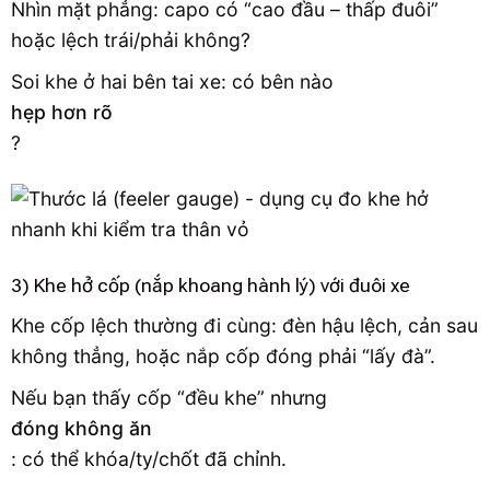
Nhìn mặt phẳng: capo có “cao đầu – thấp đuôi”
hoặc lệch trái/phải không?
Soi khe ở hai bên tai xe: có bên nào
hẹp hơn rõ
?
3) Khe hở cốp (nắp khoang hành lý) với đuôi xe
Khe cốp lệch thường đi cùng: đèn hậu lệch, cản sau
không thẳng, hoặc nắp cốp đóng phải “lấy đà”.
Nếu bạn thấy cốp “đều khe” nhưng
đóng không ăn
: có thể khóa/ty/chốt đã chỉnh.