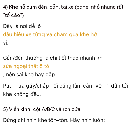
4) Khe hở cụm đèn, cản, tai xe (panel nhỏ nhưng rất
“tố cáo”)
Đây là nơi dễ lộ
dấu hiệu xe từng va chạm qua khe hở
vì:
Cản/đèn thường là chi tiết tháo nhanh khi
sửa ngoại thất ô tô
, nên sai khe hay gặp.
Pat nhựa gãy/chắp nối cũng làm cản “vênh” dẫn tới
khe không đều.
5) Viền kính, cột A/B/C và ron cửa
Đừng chỉ nhìn khe tôn–tôn. Hãy nhìn luôn: