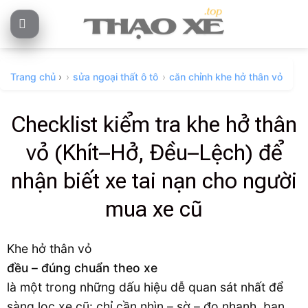
Skip
to
content
Trang chủ
›
sửa ngoại thất ô tô
căn chỉnh khe hở thân vỏ
Checklist kiểm tra khe hở thân
vỏ (Khít–Hở, Đều–Lệch) để
nhận biết xe tai nạn cho người
mua xe cũ
Khe hở thân vỏ
đều – đúng chuẩn theo xe
là một trong những dấu hiệu dễ quan sát nhất để
sàng lọc xe cũ: chỉ cần nhìn – sờ – đo nhanh, bạn