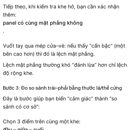
Tiếp theo, khi kiểm tra khe hở, bạn cần xác nhận
thêm:
panel có cùng mặt phẳng không
.
Vuốt tay qua mép cửa–vè: nếu thấy “cấn bậc” (một
bên cao hơn) thì đó là lệch mặt phẳng.
Lệch mặt phẳng thường khó “đánh lừa” hơn chỉ lệch
độ rộng khe.
Bước 3: Đo so sánh trái–phải bằng thước lá/thẻ cứng
Đây là bước giúp bạn biến “cảm giác” thành “so
sánh có cơ sở”:
Chọn 3 điểm trên cùng một khe:
đầu – giữa – cuối