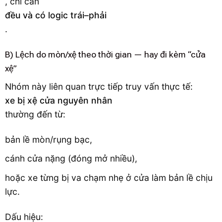
, chỉ cần
đều và có logic trái–phải
.
B) Lệch do mòn/xệ theo thời gian — hay đi kèm “cửa
xệ”
Nhóm này liên quan trực tiếp truy vấn thực tế:
xe bị xệ cửa nguyên nhân
thường đến từ:
bản lề mòn/rụng bạc,
cánh cửa nặng (đóng mở nhiều),
hoặc xe từng bị va chạm nhẹ ở cửa làm bản lề chịu
lực.
Dấu hiệu: