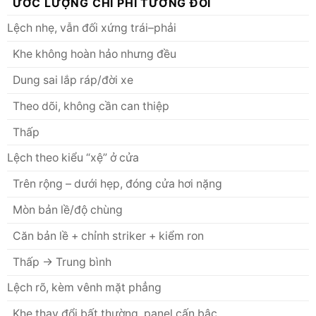
ƯỚC LƯỢNG CHI PHÍ TƯƠNG ĐỐI
Lệch nhẹ, vẫn đối xứng trái–phải
Khe không hoàn hảo nhưng đều
Dung sai lắp ráp/đời xe
Theo dõi, không cần can thiệp
Thấp
Lệch theo kiểu “xệ” ở cửa
Trên rộng – dưới hẹp, đóng cửa hơi nặng
Mòn bản lề/độ chùng
Căn bản lề + chỉnh striker + kiểm ron
Thấp → Trung bình
Lệch rõ, kèm vênh mặt phẳng
Khe thay đổi bất thường, panel cấn bậc