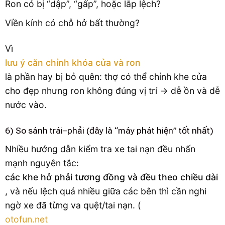
Ron có bị “dập”, “gấp”, hoặc lắp lệch?
Viền kính có chỗ hở bất thường?
Vì
lưu ý căn chỉnh khóa cửa và ron
là phần hay bị bỏ quên: thợ có thể chỉnh khe cửa
cho đẹp nhưng ron không đúng vị trí → dễ ồn và dễ
nước vào.
6) So sánh trái–phải (đây là “máy phát hiện” tốt nhất)
Nhiều hướng dẫn kiểm tra xe tai nạn đều nhấn
mạnh nguyên tắc:
các khe hở phải tương đồng và đều theo chiều dài
, và nếu lệch quá nhiều giữa các bên thì cần nghi
ngờ xe đã từng va quệt/tai nạn. (
otofun.net