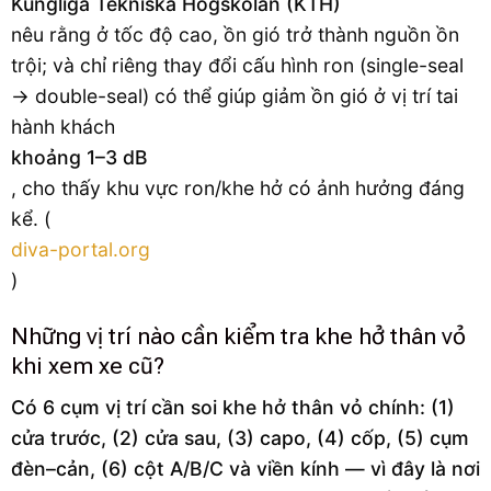
Kungliga Tekniska Högskolan (KTH)
nêu rằng ở tốc độ cao, ồn gió trở thành nguồn ồn
trội; và chỉ riêng thay đổi cấu hình ron (single-seal
→ double-seal) có thể giúp giảm ồn gió ở vị trí tai
hành khách
khoảng 1–3 dB
, cho thấy khu vực ron/khe hở có ảnh hưởng đáng
kể. (
diva-portal.org
)
Những vị trí nào cần kiểm tra khe hở thân vỏ
khi xem xe cũ?
Có 6 cụm vị trí cần soi khe hở thân vỏ chính: (1)
cửa trước, (2) cửa sau, (3) capo, (4) cốp, (5) cụm
đèn–cản, (6) cột A/B/C và viền kính — vì đây là nơi