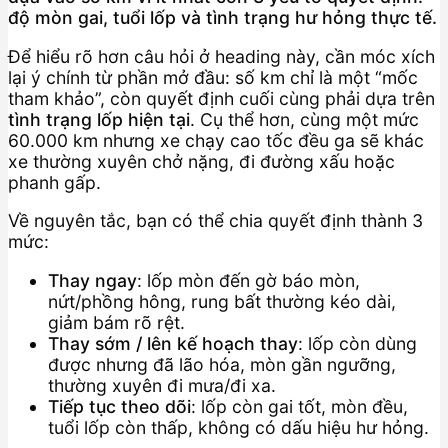
độ mòn gai, tuổi lốp và tình trạng hư hỏng thực tế.
Để hiểu rõ hơn câu hỏi ở heading này, cần móc xích
lại ý chính từ phần mở đầu: số km chỉ là một “mốc
tham khảo”, còn quyết định cuối cùng phải dựa trên
tình trạng lốp hiện tại
. Cụ thể hơn, cùng một mức
60.000 km nhưng xe chạy cao tốc đều ga sẽ khác
xe thường xuyên chở nặng, đi đường xấu hoặc
phanh gấp.
Về nguyên tắc, bạn có thể chia quyết định thành 3
mức:
Thay ngay
: lốp mòn đến gờ báo mòn,
nứt/phồng hông, rung bất thường kéo dài,
giảm bám rõ rệt.
Thay sớm / lên kế hoạch thay
: lốp còn dùng
được nhưng đã lão hóa, mòn gần ngưỡng,
thường xuyên đi mưa/đi xa.
Tiếp tục theo dõi
: lốp còn gai tốt, mòn đều,
tuổi lốp còn thấp, không có dấu hiệu hư hỏng.