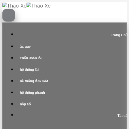
Skip
to
content
Trang Chủ
ắc quy
chẩn đoán lỗi
hệ thống lái
hệ thống làm mát
hệ thống phanh
hộp số
Tất cả