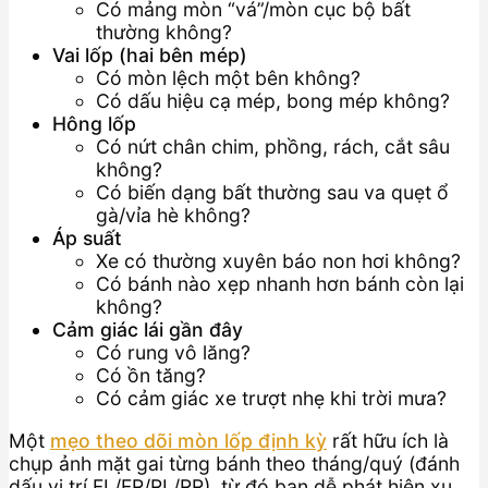
Có mảng mòn “vá”/mòn cục bộ bất
thường không?
Vai lốp (hai bên mép)
Có mòn lệch một bên không?
Có dấu hiệu cạ mép, bong mép không?
Hông lốp
Có nứt chân chim, phồng, rách, cắt sâu
không?
Có biến dạng bất thường sau va quẹt ổ
gà/vỉa hè không?
Áp suất
Xe có thường xuyên báo non hơi không?
Có bánh nào xẹp nhanh hơn bánh còn lại
không?
Cảm giác lái gần đây
Có rung vô lăng?
Có ồn tăng?
Có cảm giác xe trượt nhẹ khi trời mưa?
Một
mẹo theo dõi mòn lốp định kỳ
rất hữu ích là
chụp ảnh mặt gai từng bánh theo tháng/quý (đánh
dấu vị trí FL/FR/RL/RR), từ đó bạn dễ phát hiện xu