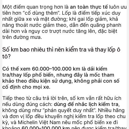
Một điểm quan trọng hơn là
an toàn thực tế
luôn ưu
tiên hơn “cố dùng thêm”. Lốp là điểm tiếp xúc duy
nhất giữa xe và mặt đường; khi gai lốp giảm, khả
năng thoát nước giảm theo, dẫn đến quãng phanh
dài hơn và nguy cơ trượt nước tăng lên, đặc biệt
trên đường mưa.
Số km bao nhiêu thì nên kiểm tra và thay lốp ô
tô?
Có thể xem 60.000–100.000 km là dải kiểm
tra/thay lốp phổ biến, nhưng đây là mốc tham
khảo theo điều kiện sử dụng, không phải con số
cố định cho mọi xe.
Tiếp theo từ câu trả lời trên, số km vẫn rất hữu ích
nếu dùng đúng cách:
dùng để nhắc lịch kiểm tra
,
không dùng như “phán quyết duy nhất”. Nhiều hãng
và đơn vị lốp đều khuyến nghị kiểm tra lốp theo chu
kỳ, và Michelin Việt Nam nêu mốc phổ biến xe đi
khoảng
60.000–100.000 km
nên được kiểm tra/thay