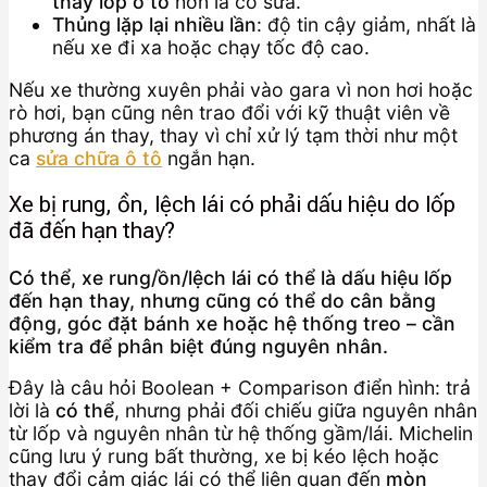
thay lốp ô tô
hơn là cố sửa.
Thủng lặp lại nhiều lần
: độ tin cậy giảm, nhất là
nếu xe đi xa hoặc chạy tốc độ cao.
Nếu xe thường xuyên phải vào gara vì non hơi hoặc
rò hơi, bạn cũng nên trao đổi với kỹ thuật viên về
phương án thay, thay vì chỉ xử lý tạm thời như một
ca
sửa chữa ô tô
ngắn hạn.
Xe bị rung, ồn, lệch lái có phải dấu hiệu do lốp
đã đến hạn thay?
Có thể, xe rung/ồn/lệch lái có thể là dấu hiệu lốp
đến hạn thay, nhưng cũng có thể do cân bằng
động, góc đặt bánh xe hoặc hệ thống treo – cần
kiểm tra để phân biệt đúng nguyên nhân.
Đây là câu hỏi Boolean + Comparison điển hình: trả
lời là
có thể
, nhưng phải đối chiếu giữa nguyên nhân
từ lốp và nguyên nhân từ hệ thống gầm/lái. Michelin
cũng lưu ý rung bất thường, xe bị kéo lệch hoặc
thay đổi cảm giác lái có thể liên quan đến
mòn