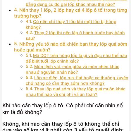
bằng dụng cụ đo gai lốp khác nhau thế nào?
Nên thay 1 lốp, 2 lốp hay cả 4 lốp ô tô trong từng
trường hợp?
Có nên chỉ thay 1 lốp khi một lốp bị hỏng
không?
Thay 2 lốp thì nên lắp ở bánh trước hay bánh
sau?
Những yếu tố nào dễ khiến bạn thay lốp quá sớm
hoặc quá muộn?
Mã DOT trên hông lốp là gì và đọc như thế nào
để biết tuổi lốp chính xác?
Mòn lệch vai, mòn giữa và mòn chéo khác
nhau ở nguyên nhân nào?
Lốp xe điện, lốp run-flat hoặc xe thường xuyên
chở nặng có cần thay sớm hơn không?
Thay lốp quá sớm và thay lốp quá muộn khác
nhau thế nào về chi phí và an toàn?
Khi nào cần thay lốp ô tô: Có phải chỉ cần nhìn số
km là đủ không?
Không, khi nào cần thay lốp ô tô không thể chỉ
dựa vào số km vì ít nhất còn 3 yếu tố quyết định: