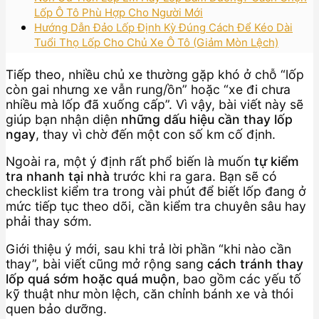
Lốp Ô Tô Phù Hợp Cho Người Mới
Hướng Dẫn Đảo Lốp Định Kỳ Đúng Cách Để Kéo Dài
Tuổi Thọ Lốp Cho Chủ Xe Ô Tô (Giảm Mòn Lệch)
Tiếp theo, nhiều chủ xe thường gặp khó ở chỗ “lốp
còn gai nhưng xe vẫn rung/ồn” hoặc “xe đi chưa
nhiều mà lốp đã xuống cấp”. Vì vậy, bài viết này sẽ
giúp bạn nhận diện
những dấu hiệu cần thay lốp
ngay
, thay vì chờ đến một con số km cố định.
Ngoài ra, một ý định rất phổ biến là muốn
tự kiểm
tra nhanh tại nhà
trước khi ra gara. Bạn sẽ có
checklist kiểm tra trong vài phút để biết lốp đang ở
mức tiếp tục theo dõi, cần kiểm tra chuyên sâu hay
phải thay sớm.
Giới thiệu ý mới, sau khi trả lời phần “khi nào cần
thay”, bài viết cũng mở rộng sang
cách tránh thay
lốp quá sớm hoặc quá muộn
, bao gồm các yếu tố
kỹ thuật như mòn lệch, căn chỉnh bánh xe và thói
quen bảo dưỡng.