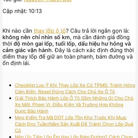
Cập nhật: 10:13
Khi nào cần
thay lốp ô tô
? Câu trả lời ngắn gọn là:
không nên chỉ nhìn số km
, mà cần đánh giá đồng
thời
độ mòn gai lốp, tuổi lốp, dấu hiệu hư hỏng và
cảm giác vận hành
. Đây là cách xác định đúng thời
điểm thay lốp để giữ an toàn phanh, bám đường và
ổn định lái.
Checklist Lưu Ý Khi Thay Lốp Xe Có TPMS: Tránh Hỏng
Cảm Biến, Reset Đúng Cách Cho Chủ Xe Ô Tô
Giải Thích Bảo Hành Lốp Ô Tô Gồm Những Gì Cho Chủ
Xe Mới: Phạm Vi, Điều Kiện Và Trường Hợp Không
Được Bảo Hành
Mẹo Kiểm Tra Mã DOT Lốp Tồn Kho Trước Khi Mua:
Cách Đọc Tuần/Năm Sản Xuất Để Tránh Chọn Lốp Quá
Cũ
Nên Ưu Tiên Lốp Êm Hay Lốp Bám Đường? Cách Chọn