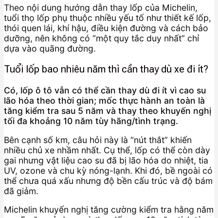
Theo nội dung hướng dẫn thay lốp của Michelin,
tuổi thọ lốp phụ thuộc nhiều yếu tố như thiết kế lốp,
thói quen lái, khí hậu, điều kiện đường và cách bảo
dưỡng, nên không có “một quy tắc duy nhất” chỉ
dựa vào quãng đường.
Tuổi lốp bao nhiêu năm thì cần thay dù xe đi ít?
Có, lốp ô tô vẫn có thể cần thay dù đi ít vì cao su
lão hóa theo thời gian; mốc thực hành an toàn là
tăng kiểm tra sau 5 năm và thay theo khuyến nghị
tối đa khoảng 10 năm tùy hãng/tình trạng.
Bên cạnh số km, câu hỏi này là “nút thắt” khiến
nhiều chủ xe nhầm nhất. Cụ thể, lốp có thể còn dày
gai nhưng vật liệu cao su đã bị lão hóa do nhiệt, tia
UV, ozone và chu kỳ nóng-lạnh. Khi đó, bề ngoài có
thể chưa quá xấu nhưng độ bền cấu trúc và độ bám
đã giảm.
Michelin khuyến nghị tăng cường kiểm tra hằng năm