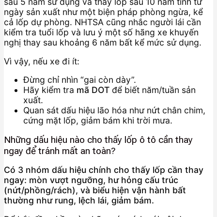
sau 5 năm sử dụng và thay lốp sau 10 năm tính từ
ngày sản xuất như một biện pháp phòng ngừa, kể
cả lốp dự phòng. NHTSA cũng nhắc người lái cần
kiểm tra tuổi lốp và lưu ý một số hãng xe khuyến
nghị thay sau khoảng 6 năm bất kể mức sử dụng.
Vì vậy, nếu xe đi ít:
Đừng chỉ nhìn “gai còn dày”.
Hãy kiểm tra
mã DOT
để biết năm/tuần sản
xuất.
Quan sát dấu hiệu lão hóa như nứt chân chim,
cứng mặt lốp, giảm bám khi trời mưa.
Những dấu hiệu nào cho thấy lốp ô tô cần thay
ngay để tránh mất an toàn?
Có 3 nhóm dấu hiệu chính cho thấy lốp cần thay
ngay: mòn vượt ngưỡng, hư hỏng cấu trúc
(nứt/phồng/rách), và biểu hiện vận hành bất
thường như rung, lệch lái, giảm bám.