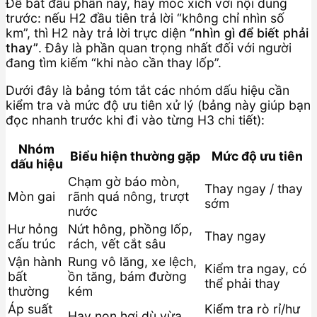
Để bắt đầu phần này, hãy móc xích với nội dung
trước: nếu H2 đầu tiên trả lời “không chỉ nhìn số
km”, thì H2 này trả lời trực diện
“nhìn gì để biết phải
thay”
. Đây là phần quan trọng nhất đối với người
đang tìm kiếm “khi nào cần thay lốp”.
Dưới đây là bảng tóm tắt các nhóm dấu hiệu cần
kiểm tra và mức độ ưu tiên xử lý (bảng này giúp bạn
đọc nhanh trước khi đi vào từng H3 chi tiết):
Nhóm
Biểu hiện thường gặp
Mức độ ưu tiên
dấu hiệu
Chạm gờ báo mòn,
Thay ngay / thay
Mòn gai
rãnh quá nông, trượt
sớm
nước
Hư hỏng
Nứt hông, phồng lốp,
Thay ngay
cấu trúc
rách, vết cắt sâu
Vận hành
Rung vô lăng, xe lệch,
Kiểm tra ngay, có
bất
ồn tăng, bám đường
thể phải thay
thường
kém
Áp suất
Kiểm tra rò rỉ/hư
Hay non hơi dù vừa