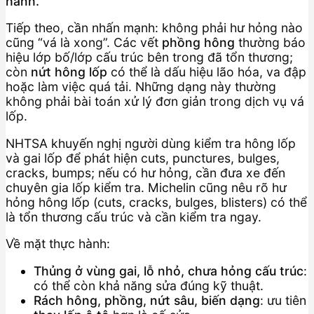
hành.
Tiếp theo, cần nhấn mạnh: không phải hư hỏng nào
cũng “vá là xong”. Các vết
phồng hông
thường báo
hiệu lớp bố/lớp cấu trúc bên trong đã tổn thương;
còn
nứt hông lốp
có thể là dấu hiệu lão hóa, va đập
hoặc làm việc quá tải. Những dạng này thường
không phải bài toán xử lý đơn giản trong dịch vụ vá
lốp.
NHTSA khuyến nghị người dùng kiểm tra hông lốp
và gai lốp để phát hiện cuts, punctures, bulges,
cracks, bumps; nếu có hư hỏng, cần đưa xe đến
chuyên gia lốp kiểm tra. Michelin cũng nêu rõ hư
hỏng hông lốp (cuts, cracks, bulges, blisters) có thể
là tổn thương cấu trúc và cần kiểm tra ngay.
Về mặt thực hành:
Thủng ở vùng gai, lỗ nhỏ, chưa hỏng cấu trúc
:
có thể còn khả năng sửa đúng kỹ thuật.
Rách hông, phồng, nứt sâu, biến dạng
: ưu tiên