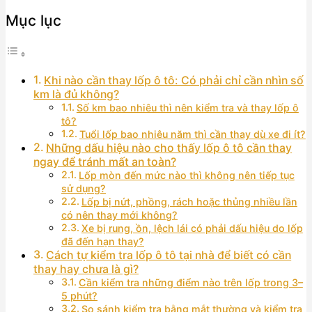
Mục lục
Khi nào cần thay lốp ô tô: Có phải chỉ cần nhìn số
km là đủ không?
Số km bao nhiêu thì nên kiểm tra và thay lốp ô
tô?
Tuổi lốp bao nhiêu năm thì cần thay dù xe đi ít?
Những dấu hiệu nào cho thấy lốp ô tô cần thay
ngay để tránh mất an toàn?
Lốp mòn đến mức nào thì không nên tiếp tục
sử dụng?
Lốp bị nứt, phồng, rách hoặc thủng nhiều lần
có nên thay mới không?
Xe bị rung, ồn, lệch lái có phải dấu hiệu do lốp
đã đến hạn thay?
Cách tự kiểm tra lốp ô tô tại nhà để biết có cần
thay hay chưa là gì?
Cần kiểm tra những điểm nào trên lốp trong 3–
5 phút?
So sánh kiểm tra bằng mắt thường và kiểm tra