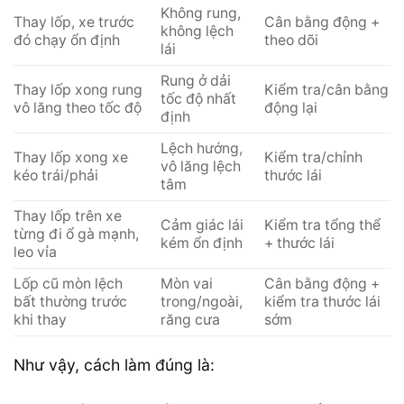
Không rung,
Thay lốp, xe trước
Cân bằng động +
không lệch
đó chạy ổn định
theo dõi
lái
Rung ở dải
Thay lốp xong rung
Kiểm tra/cân bằng
tốc độ nhất
vô lăng theo tốc độ
động lại
định
Lệch hướng,
Thay lốp xong xe
Kiểm tra/chỉnh
vô lăng lệch
kéo trái/phải
thước lái
tâm
Thay lốp trên xe
Cảm giác lái
Kiểm tra tổng thể
từng đi ổ gà mạnh,
kém ổn định
+ thước lái
leo vỉa
Lốp cũ mòn lệch
Mòn vai
Cân bằng động +
bất thường trước
trong/ngoài,
kiểm tra thước lái
khi thay
răng cưa
sớm
Như vậy, cách làm đúng là: