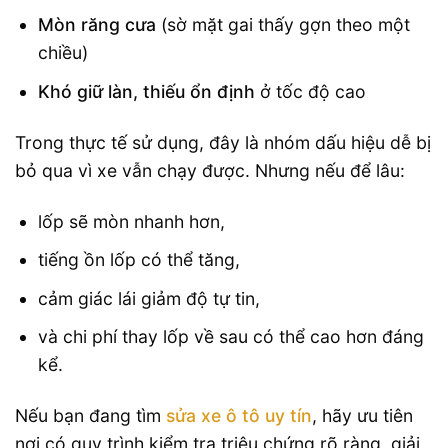
Mòn răng cưa
(sờ mặt gai thấy gợn theo một
chiều)
Khó giữ làn, thiếu ổn định
ở tốc độ cao
Trong thực tế sử dụng, đây là nhóm dấu hiệu dễ bị
bỏ qua vì xe vẫn chạy được. Nhưng nếu để lâu:
lốp sẽ mòn nhanh hơn,
tiếng ồn lốp có thể tăng,
cảm giác lái giảm độ tự tin,
và chi phí thay lốp về sau có thể cao hơn đáng
kể.
Nếu bạn đang tìm
sửa xe ô tô uy tín
, hãy ưu tiên
nơi có quy trình kiểm tra triệu chứng rõ ràng, giải