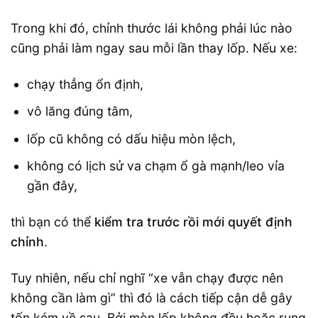
Trong khi đó, chỉnh thước lái không phải lúc nào
cũng phải làm ngay sau mỗi lần thay lốp. Nếu xe:
chạy thẳng ổn định,
vô lăng đúng tâm,
lốp cũ không có dấu hiệu mòn lệch,
không có lịch sử va chạm ổ gà mạnh/leo vỉa
gần đây,
thì bạn có thể
kiểm tra trước rồi mới quyết định
chỉnh
.
Tuy nhiên, nếu chỉ nghĩ “xe vẫn chạy được nên
không cần làm gì” thì đó là cách tiếp cận dễ gây
tốn kém về sau. Bởi mòn lốp không đều hoặc rung