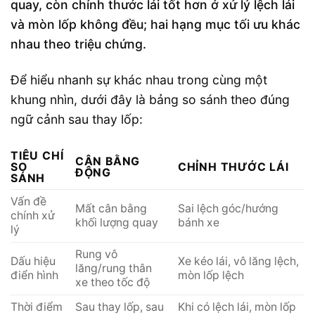
quay, còn chỉnh thước lái tốt hơn ở xử lý lệch lái
và mòn lốp không đều; hai hạng mục tối ưu khác
nhau theo triệu chứng.
Để hiểu nhanh sự khác nhau trong cùng một
khung nhìn, dưới đây là bảng so sánh theo đúng
ngữ cảnh sau thay lốp:
TIÊU CHÍ
CÂN BẰNG
SO
CHỈNH THƯỚC LÁI
ĐỘNG
SÁNH
Vấn đề
Mất cân bằng
Sai lệch góc/hướng
chính xử
khối lượng quay
bánh xe
lý
Rung vô
Dấu hiệu
Xe kéo lái, vô lăng lệch,
lăng/rung thân
điển hình
mòn lốp lệch
xe theo tốc độ
Thời điểm
Sau thay lốp, sau
Khi có lệch lái, mòn lốp