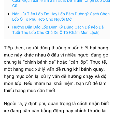
Cách Đọc Tuần/Năm Sản Xuất Để Tránh Chọn Lốp Quá
Cũ
Nên Ưu Tiên Lốp Êm Hay Lốp Bám Đường? Cách Chọn
Lốp Ô Tô Phù Hợp Cho Người Mới
Hướng Dẫn Đảo Lốp Định Kỳ Đúng Cách Để Kéo Dài
Tuổi Thọ Lốp Cho Chủ Xe Ô Tô (Giảm Mòn Lệch)
Tiếp theo, người dùng thường muốn biết
hai hạng
mục này khác nhau ở đâu
vì nhiều người đang gọi
chung là “chỉnh bánh xe” hoặc “cân lốp”. Thực tế,
một hạng mục xử lý vấn đề
rung khi bánh quay
,
hạng mục còn lại xử lý vấn đề
hướng chạy và độ
mòn lốp
. Nếu nhầm hai khái niệm, bạn rất dễ làm
thiếu hạng mục cần thiết.
Ngoài ra, ý định phụ quan trọng là
cách nhận biết
xe đang cần cân bằng động hay chỉnh thước lái