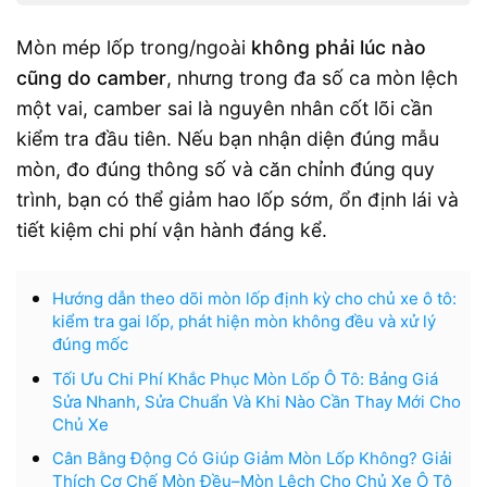
Mòn mép lốp trong/ngoài
không phải lúc nào
cũng do camber
, nhưng trong đa số ca mòn lệch
một vai, camber sai là nguyên nhân cốt lõi cần
kiểm tra đầu tiên. Nếu bạn nhận diện đúng mẫu
mòn, đo đúng thông số và căn chỉnh đúng quy
trình, bạn có thể giảm hao lốp sớm, ổn định lái và
tiết kiệm chi phí vận hành đáng kể.
Hướng dẫn theo dõi mòn lốp định kỳ cho chủ xe ô tô:
kiểm tra gai lốp, phát hiện mòn không đều và xử lý
đúng mốc
Tối Ưu Chi Phí Khắc Phục Mòn Lốp Ô Tô: Bảng Giá
Sửa Nhanh, Sửa Chuẩn Và Khi Nào Cần Thay Mới Cho
Chủ Xe
Cân Bằng Động Có Giúp Giảm Mòn Lốp Không? Giải
Thích Cơ Chế Mòn Đều–Mòn Lệch Cho Chủ Xe Ô Tô