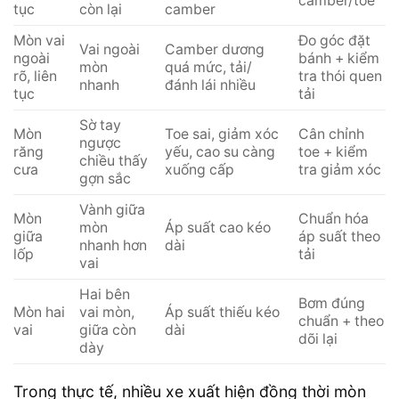
camber/toe
tục
còn lại
camber
Mòn vai
Đo góc đặt
Vai ngoài
Camber dương
ngoài
bánh + kiểm
mòn
quá mức, tải/
rõ, liên
tra thói quen
nhanh
đánh lái nhiều
tục
tải
Sờ tay
Mòn
Toe sai, giảm xóc
Cân chỉnh
ngược
răng
yếu, cao su càng
toe + kiểm
chiều thấy
cưa
xuống cấp
tra giảm xóc
gợn sắc
Vành giữa
Mòn
Chuẩn hóa
mòn
Áp suất cao kéo
giữa
áp suất theo
nhanh hơn
dài
lốp
tải
vai
Hai bên
Bơm đúng
Mòn hai
vai mòn,
Áp suất thiếu kéo
chuẩn + theo
vai
giữa còn
dài
dõi lại
dày
Trong thực tế, nhiều xe xuất hiện đồng thời mòn