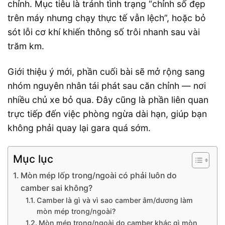
chỉnh. Mục tiêu là tránh tình trạng “chỉnh số đẹp
trên máy nhưng chạy thực tế vẫn lệch”, hoặc bỏ
sót lỗi cơ khí khiến thông số trôi nhanh sau vài
trăm km.
Giới thiệu ý mới, phần cuối bài sẽ mở rộng sang
nhóm nguyên nhân tái phát sau căn chỉnh — nơi
nhiều chủ xe bỏ qua. Đây cũng là phần liên quan
trực tiếp đến việc phòng ngừa dài hạn, giúp bạn
không phải quay lại gara quá sớm.
Mục lục
Mòn mép lốp trong/ngoài có phải luôn do
camber sai không?
Camber là gì và vì sao camber âm/dương làm
mòn mép trong/ngoài?
Mòn mép trong/ngoài do camber khác gì mòn