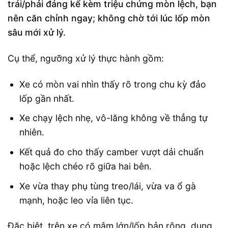
trái/phải đáng kể kèm triệu chứng mòn lệch, bạn
nên căn chỉnh ngay; không chờ tới lúc lốp mòn
sâu mới xử lý.
Cụ thể, ngưỡng xử lý thực hành gồm:
Xe có mòn vai nhìn thấy rõ trong chu kỳ đảo
lốp gần nhất.
Xe chạy lệch nhẹ, vô-lăng không về thẳng tự
nhiên.
Kết quả đo cho thấy camber vượt dải chuẩn
hoặc lệch chéo rõ giữa hai bên.
Xe vừa thay phụ tùng treo/lái, vừa va ổ gà
mạnh, hoặc leo vỉa liên tục.
Đặc biệt, trên xe có mâm lớn/lốp bản rộng, dung