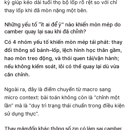
kỳ giúp kéo dài tuổi thọ bộ lốp rõ rệt so với chỉ
thay lốp khi đã mòn nặng một bên.
Những yếu tố “ít ai để ý” nào khiến mòn mép do
camber quay lại sau khi đã chỉnh?
Có 4 nhóm yếu tố khiến mòn mép tái phát: thay
đổi thông số bánh–lốp, lệch hình học thân gầm,
hao mòn treo động, và thói quen tải/vận hành;
nếu không kiểm soát, lỗi có thể quay lại dù vừa
căn chỉnh.
Ngoài ra, đây là điểm chuyển từ macro sang
micro context: bài toán không còn là “chỉnh một
lần” mà là “duy trì trạng thái chuẩn trong điều kiện
sử dụng thực”.
Thay mâm/lốp khác thông số zin có làm sai camber