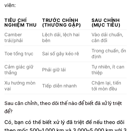
viên:
TIÊU CHÍ
TRƯỚC CHỈNH
SAU CHỈNH
NGHIỆM THU
(THƯỜNG GẶP)
(MỤC TIÊU)
Camber
Lệch dải, lệch hai
Vào dải chuẩn,
trái/phải
bên
cân đối
Trong chuẩn, ổn
Toe tổng trục
Sai số gây kéo rê
định
Cảm giác giữ
Tự nhiên, ít can
Phải giữ lái
thẳng
thiệp
Xu hướng mòn
Chậm lại, tiến
Tiếp diễn nhanh
vai
tới mòn đều
Sau căn chỉnh, theo dõi thế nào để biết đã xử lý triệt
để?
Có, bạn có thể biết xử lý đã triệt để nếu theo dõi
theo mốc 500–1.000 km và 3.000–5.000 km với 3