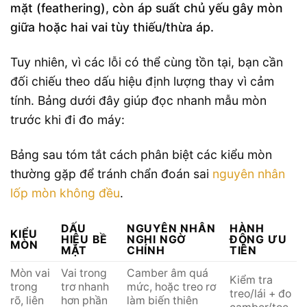
mặt (feathering), còn áp suất chủ yếu gây mòn
giữa hoặc hai vai tùy thiếu/thừa áp.
Tuy nhiên, vì các lỗi có thể cùng tồn tại, bạn cần
đối chiếu theo dấu hiệu định lượng thay vì cảm
tính. Bảng dưới đây giúp đọc nhanh mẫu mòn
trước khi đi đo máy:
Bảng sau tóm tắt cách phân biệt các kiểu mòn
thường gặp để tránh chẩn đoán sai
nguyên nhân
lốp mòn không đều
.
DẤU
NGUYÊN NHÂN
HÀNH
KIỂU
HIỆU BỀ
NGHI NGỜ
ĐỘNG ƯU
MÒN
MẶT
CHÍNH
TIÊN
Mòn vai
Vai trong
Camber âm quá
Kiểm tra
trong
trơ nhanh
mức, hoặc treo rơ
treo/lái + đo
rõ, liên
hơn phần
làm biến thiên