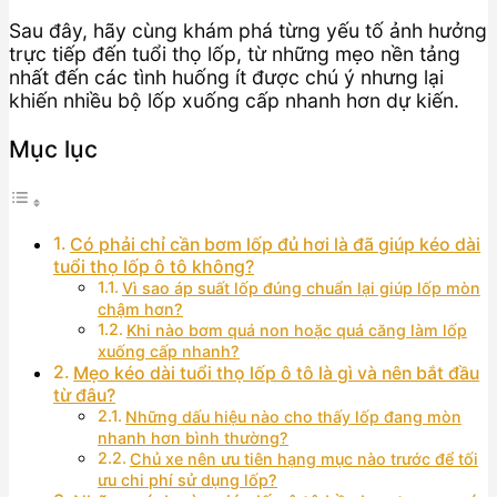
Sau đây, hãy cùng khám phá từng yếu tố ảnh hưởng
trực tiếp đến tuổi thọ lốp, từ những mẹo nền tảng
nhất đến các tình huống ít được chú ý nhưng lại
khiến nhiều bộ lốp xuống cấp nhanh hơn dự kiến.
Mục lục
Có phải chỉ cần bơm lốp đủ hơi là đã giúp kéo dài
tuổi thọ lốp ô tô không?
Vì sao áp suất lốp đúng chuẩn lại giúp lốp mòn
chậm hơn?
Khi nào bơm quá non hoặc quá căng làm lốp
xuống cấp nhanh?
Mẹo kéo dài tuổi thọ lốp ô tô là gì và nên bắt đầu
từ đâu?
Những dấu hiệu nào cho thấy lốp đang mòn
nhanh hơn bình thường?
Chủ xe nên ưu tiên hạng mục nào trước để tối
ưu chi phí sử dụng lốp?