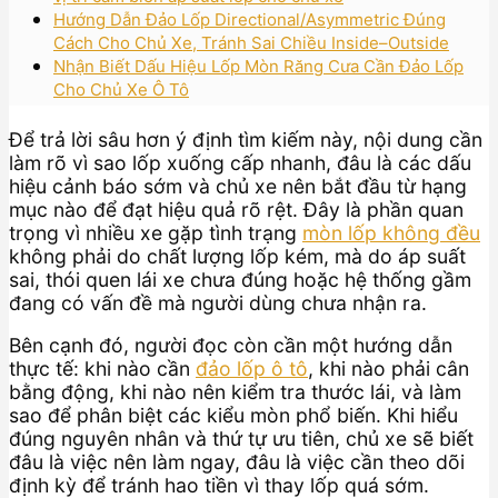
Hướng Dẫn Đảo Lốp Directional/Asymmetric Đúng
Cách Cho Chủ Xe, Tránh Sai Chiều Inside–Outside
Nhận Biết Dấu Hiệu Lốp Mòn Răng Cưa Cần Đảo Lốp
Cho Chủ Xe Ô Tô
Để trả lời sâu hơn ý định tìm kiếm này, nội dung cần
làm rõ vì sao lốp xuống cấp nhanh, đâu là các dấu
hiệu cảnh báo sớm và chủ xe nên bắt đầu từ hạng
mục nào để đạt hiệu quả rõ rệt. Đây là phần quan
trọng vì nhiều xe gặp tình trạng
mòn lốp không đều
không phải do chất lượng lốp kém, mà do áp suất
sai, thói quen lái xe chưa đúng hoặc hệ thống gầm
đang có vấn đề mà người dùng chưa nhận ra.
Bên cạnh đó, người đọc còn cần một hướng dẫn
thực tế: khi nào cần
đảo lốp ô tô
, khi nào phải cân
bằng động, khi nào nên kiểm tra thước lái, và làm
sao để phân biệt các kiểu mòn phổ biến. Khi hiểu
đúng nguyên nhân và thứ tự ưu tiên, chủ xe sẽ biết
đâu là việc nên làm ngay, đâu là việc cần theo dõi
định kỳ để tránh hao tiền vì thay lốp quá sớm.