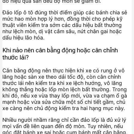
đó hiệu quả san đều độ mòn sẽ giảm đi.
Đảo lốp ô tô đúng thời điểm giúp các bánh chia sẻ
mức hao mòn hợp lý hơn, đồng thời cho phép kỹ
thuật viên kiểm tra sớm các dấu hiệu bất thường
như lệch mòn, dị vật cắm sâu, nứt chân gai hoặc
dấu hiệu lão hóa.
Khi nào nên cân bằng động hoặc cân chỉnh
thước lái?
Cân bằng động nên thực hiện khi xe có rung ở vô
lăng hoặc sàn xe theo dải tốc độ, còn cân chỉnh
thước lái nên kiểm tra khi xe lệch hướng, vô lăng
không thẳng hoặc lốp mòn lệch bất thường. Trong
khi đó, nếu xe vừa thay lốp mới, vừa va chạm ổ gà
mạnh hoặc vừa sửa chữa một số chi tiết gầm, chủ
xe càng nên chủ động kiểm tra hai hạng mục này.
Nhiều người nhầm rằng chỉ cần đảo lốp là đủ xử lý
mọi vấn đề liên quan đến độ mòn. Tuy nhiên, nếu
góc đặt bánh xe sai hoặc cụm bánh mất cân bằng,