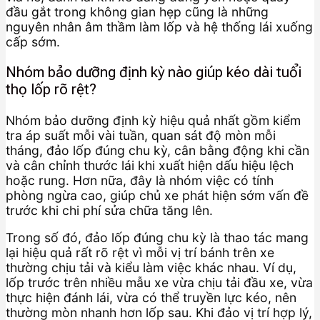
đầu gắt trong không gian hẹp cũng là những
nguyên nhân âm thầm làm lốp và hệ thống lái xuống
cấp sớm.
Nhóm bảo dưỡng định kỳ nào giúp kéo dài tuổi
thọ lốp rõ rệt?
Nhóm bảo dưỡng định kỳ hiệu quả nhất gồm kiểm
tra áp suất mỗi vài tuần, quan sát độ mòn mỗi
tháng, đảo lốp đúng chu kỳ, cân bằng động khi cần
và cân chỉnh thước lái khi xuất hiện dấu hiệu lệch
hoặc rung. Hơn nữa, đây là nhóm việc có tính
phòng ngừa cao, giúp chủ xe phát hiện sớm vấn đề
trước khi chi phí sửa chữa tăng lên.
Trong số đó, đảo lốp đúng chu kỳ là thao tác mang
lại hiệu quả rất rõ rệt vì mỗi vị trí bánh trên xe
thường chịu tải và kiểu làm việc khác nhau. Ví dụ,
lốp trước trên nhiều mẫu xe vừa chịu tải đầu xe, vừa
thực hiện đánh lái, vừa có thể truyền lực kéo, nên
thường mòn nhanh hơn lốp sau. Khi đảo vị trí hợp lý,