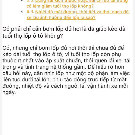
Dùng sai kích thước hoặc sai chỉ số tải trọng
có làm giảm tuổi thọ lốp không?
Nhiệt độ mặt đường, thời tiết và thói quen đỗ
xe lâu ảnh hưởng đến lốp ra sao?
Có phải chỉ cần bơm lốp đủ hơi là đã giúp kéo dài
tuổi thọ lốp ô tô không?
Có, nhưng chỉ bơm lốp đủ hơi thôi thì chưa đủ để
kéo dài tuổi thọ lốp ô tô, vì tuổi thọ lốp còn phụ
thuộc ít nhất vào áp suất chuẩn, thói quen lái xe, tải
trọng và tình trạng hệ thống gầm. Để hiểu rõ hơn
câu hỏi này, cần nhìn lốp như một bộ phận làm việc
liên tục dưới tải lớn, chịu tác động trực tiếp từ mặt
đường, nhiệt độ và cách người lái vận hành xe mỗi
ngày.