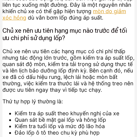
liên tục xuống mặt đường. Đây là một nguyên nhân
khiến chủ xe có thể gặp hiện tượng
mòn do giảm
xóc hỏng
dù vẫn bơm lốp đúng áp suất.
Chủ xe nên ưu tiên hạng mục nào trước để tối
ưu chi phí sử dụng lốp?
Chủ xe nên ưu tiên các hạng mục có chi phí thấp
nhưng tác động lớn trước, gồm kiểm tra áp suất lốp,
quan sát độ mòn, kiểm tra tải trọng sử dụng thực tế
và lên lịch bảo dưỡng lốp định kỳ. Bên cạnh đó, nếu
xe đã có dấu hiệu rung, lệch lái hoặc mòn bất
thường, việc kiểm tra thước lái và hệ thống treo nên
được ưu tiên ngay thay vì tiếp tục chạy.
Thứ tự hợp lý thường là:
Kiểm tra áp suất theo khuyến nghị của xe
Quan sát bề mặt gai lốp và hông lốp
Kiểm tra tuổi lốp và mức độ lão hóa
Đảo lốp ô tô theo chu kỳ phù hợp