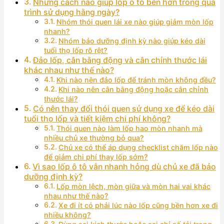
Những cách nào giúp lốp ô tô bền hơn trong quá
trình sử dụng hằng ngày?
Nhóm thói quen lái xe nào giúp giảm mòn lốp
nhanh?
Nhóm bảo dưỡng định kỳ nào giúp kéo dài
tuổi thọ lốp rõ rệt?
Đảo lốp, cân bằng động và cân chỉnh thước lái
khác nhau như thế nào?
Khi nào nên đảo lốp để tránh mòn không đều?
Khi nào nên cân bằng động hoặc cân chỉnh
thước lái?
Có nên thay đổi thói quen sử dụng xe để kéo dài
tuổi thọ lốp và tiết kiệm chi phí không?
Thói quen nào làm lốp hao mòn nhanh mà
nhiều chủ xe thường bỏ qua?
Chủ xe có thể áp dụng checklist chăm lốp nào
để giảm chi phí thay lốp sớm?
Vì sao lốp ô tô vẫn nhanh hỏng dù chủ xe đã bảo
dưỡng định kỳ?
Lốp mòn lệch, mòn giữa và mòn hai vai khác
nhau như thế nào?
Xe đi ít có phải lúc nào lốp cũng bền hơn xe đi
nhiều không?