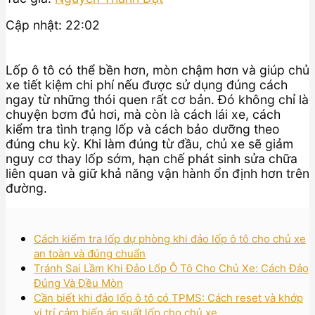
Cập nhật: 22:02
Lốp ô tô có thể bền hơn, mòn chậm hơn và giúp chủ
xe tiết kiệm chi phí nếu được sử dụng đúng cách
ngay từ những thói quen rất cơ bản. Đó không chỉ là
chuyện bơm đủ hơi, mà còn là cách lái xe, cách
kiểm tra tình trạng lốp và cách bảo dưỡng theo
đúng chu kỳ. Khi làm đúng từ đầu, chủ xe sẽ giảm
nguy cơ thay lốp sớm, hạn chế phát sinh sửa chữa
liên quan và giữ khả năng vận hành ổn định hơn trên
đường.
Cách kiểm tra lốp dự phòng khi đảo lốp ô tô cho chủ xe
an toàn và đúng chuẩn
Tránh Sai Lầm Khi Đảo Lốp Ô Tô Cho Chủ Xe: Cách Đảo
Đúng Và Đều Mòn
Cần biết khi đảo lốp ô tô có TPMS: Cách reset và khớp
vị trí cảm biến áp suất lốp cho chủ xe