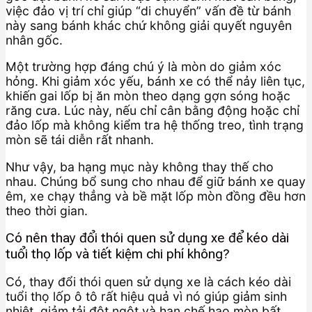
việc đảo vị trí chỉ giúp “di chuyển” vấn đề từ bánh
này sang bánh khác chứ không giải quyết nguyên
nhân gốc.
Một trường hợp đáng chú ý là mòn do giảm xóc
hỏng. Khi giảm xóc yếu, bánh xe có thể nảy liên tục,
khiến gai lốp bị ăn mòn theo dạng gợn sóng hoặc
răng cưa. Lúc này, nếu chỉ cân bằng động hoặc chỉ
đảo lốp mà không kiểm tra hệ thống treo, tình trạng
mòn sẽ tái diễn rất nhanh.
Như vậy, ba hạng mục này không thay thế cho
nhau. Chúng bổ sung cho nhau để giữ bánh xe quay
êm, xe chạy thẳng và bề mặt lốp mòn đồng đều hơn
theo thời gian.
Có nên thay đổi thói quen sử dụng xe để kéo dài
tuổi thọ lốp và tiết kiệm chi phí không?
Có, thay đổi thói quen sử dụng xe là cách kéo dài
tuổi thọ lốp ô tô rất hiệu quả vì nó giúp giảm sinh
nhiệt, giảm tải đột ngột và hạn chế hao mòn bất