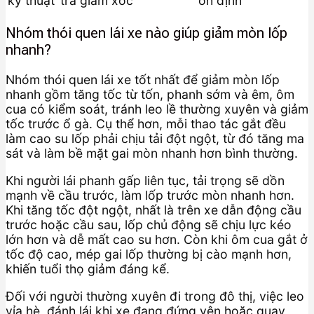
kỹ thuật
tra giảm xóc
ổn định
Nhóm thói quen lái xe nào giúp giảm mòn lốp
nhanh?
Nhóm thói quen lái xe tốt nhất để giảm mòn lốp
nhanh gồm tăng tốc từ tốn, phanh sớm và êm, ôm
cua có kiểm soát, tránh leo lề thường xuyên và giảm
tốc trước ổ gà. Cụ thể hơn, mỗi thao tác gắt đều
làm cao su lốp phải chịu tải đột ngột, từ đó tăng ma
sát và làm bề mặt gai mòn nhanh hơn bình thường.
Khi người lái phanh gấp liên tục, tải trọng sẽ dồn
mạnh về cầu trước, làm lốp trước mòn nhanh hơn.
Khi tăng tốc đột ngột, nhất là trên xe dẫn động cầu
trước hoặc cầu sau, lốp chủ động sẽ chịu lực kéo
lớn hơn và dễ mất cao su hơn. Còn khi ôm cua gắt ở
tốc độ cao, mép gai lốp thường bị cào mạnh hơn,
khiến tuổi thọ giảm đáng kể.
Đối với người thường xuyên đi trong đô thị, việc leo
vỉa hè, đánh lái khi xe đang đứng yên hoặc quay