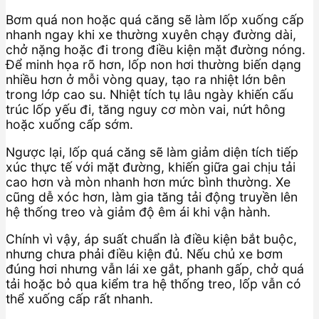
Bơm quá non hoặc quá căng sẽ làm lốp xuống cấp
nhanh ngay khi xe thường xuyên chạy đường dài,
chở nặng hoặc đi trong điều kiện mặt đường nóng.
Để minh họa rõ hơn, lốp non hơi thường biến dạng
nhiều hơn ở mỗi vòng quay, tạo ra nhiệt lớn bên
trong lớp cao su. Nhiệt tích tụ lâu ngày khiến cấu
trúc lốp yếu đi, tăng nguy cơ mòn vai, nứt hông
hoặc xuống cấp sớm.
Ngược lại, lốp quá căng sẽ làm giảm diện tích tiếp
xúc thực tế với mặt đường, khiến giữa gai chịu tải
cao hơn và mòn nhanh hơn mức bình thường. Xe
cũng dễ xóc hơn, làm gia tăng tải động truyền lên
hệ thống treo và giảm độ êm ái khi vận hành.
Chính vì vậy, áp suất chuẩn là điều kiện bắt buộc,
nhưng chưa phải điều kiện đủ. Nếu chủ xe bơm
đúng hơi nhưng vẫn lái xe gắt, phanh gấp, chở quá
tải hoặc bỏ qua kiểm tra hệ thống treo, lốp vẫn có
thể xuống cấp rất nhanh.