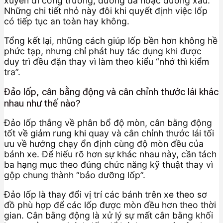
xuyên đi công trường, đường đá hoặc đường xấu.
Những chi tiết nhỏ này đôi khi quyết định việc lốp
có tiếp tục an toàn hay không.
Tổng kết lại, những cách giúp lốp bền hơn không hề
phức tạp, nhưng chỉ phát huy tác dụng khi được
duy trì đều đặn thay vì làm theo kiểu “nhớ thì kiểm
tra”.
Đảo lốp, cân bằng động và cân chỉnh thước lái khác
nhau như thế nào?
Đảo lốp thắng về phân bổ độ mòn, cân bằng động
tốt về giảm rung khi quay và cân chỉnh thước lái tối
ưu về hướng chạy ổn định cùng độ mòn đều của
bánh xe. Để hiểu rõ hơn sự khác nhau này, cần tách
ba hạng mục theo đúng chức năng kỹ thuật thay vì
gộp chung thành “bảo dưỡng lốp”.
Đảo lốp là thay đổi vị trí các bánh trên xe theo sơ
đồ phù hợp để các lốp được mòn đều hơn theo thời
gian. Cân bằng động là xử lý sự mất cân bằng khối