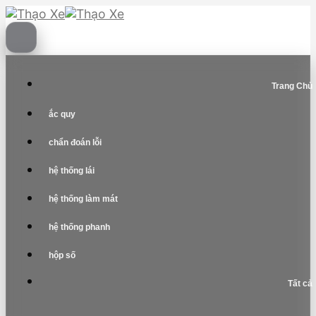
Skip
to
content
Trang Chủ
ắc quy
chẩn đoán lỗi
hệ thống lái
hệ thống làm mát
hệ thống phanh
hộp số
Tất cả