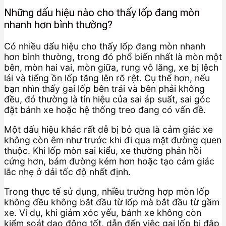
Những dấu hiệu nào cho thấy lốp đang mòn
nhanh hơn bình thường?
Có nhiều dấu hiệu cho thấy lốp đang mòn nhanh
hơn bình thường, trong đó phổ biến nhất là mòn một
bên, mòn hai vai, mòn giữa, rung vô lăng, xe bị lệch
lái và tiếng ồn lốp tăng lên rõ rệt. Cụ thể hơn, nếu
bạn nhìn thấy gai lốp bên trái và bên phải không
đều, đó thường là tín hiệu của sai áp suất, sai góc
đặt bánh xe hoặc hệ thống treo đang có vấn đề.
Một dấu hiệu khác rất dễ bị bỏ qua là cảm giác xe
không còn êm như trước khi đi qua mặt đường quen
thuộc. Khi lốp mòn sai kiểu, xe thường phản hồi
cứng hơn, bám đường kém hơn hoặc tạo cảm giác
lắc nhẹ ở dải tốc độ nhất định.
Trong thực tế sử dụng, nhiều trường hợp mòn lốp
không đều không bắt đầu từ lốp mà bắt đầu từ gầm
xe. Ví dụ, khi giảm xóc yếu, bánh xe không còn
kiểm soát dao động tốt, dẫn đến việc gai lốp bị đập