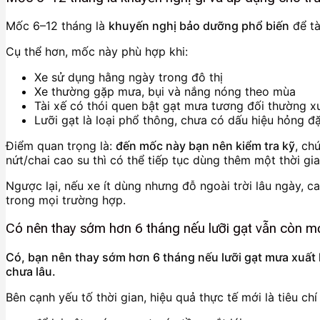
Mốc 6–12 tháng là
khuyến nghị bảo dưỡng phổ biến
để tà
Cụ thể hơn, mốc này phù hợp khi:
Xe sử dụng hằng ngày trong đô thị
Xe thường gặp mưa, bụi và nắng nóng theo mùa
Tài xế có thói quen bật gạt mưa tương đối thường x
Lưỡi gạt là loại phổ thông, chưa có dấu hiệu hỏng đặ
Điểm quan trọng là:
đến mốc này bạn nên kiểm tra kỹ
, ch
nứt/chai cao su thì có thể tiếp tục dùng thêm một thời gia
Ngược lại, nếu xe ít dùng nhưng đỗ ngoài trời lâu ngày, ca
trong mọi trường hợp.
Có nên thay sớm hơn 6 tháng nếu lưỡi gạt vẫn còn mớ
Có, bạn nên thay sớm hơn 6 tháng nếu lưỡi gạt mưa xuất 
chưa lâu.
Bên cạnh yếu tố thời gian, hiệu quả thực tế mới là tiêu ch