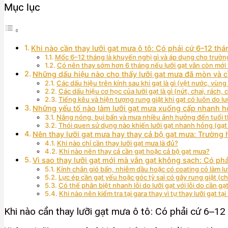
Mục lục
Khi nào cần thay lưỡi gạt mưa ô tô: Có phải cứ 6–12 th
Mốc 6–12 tháng là khuyến nghị gì và áp dụng cho trườ
Có nên thay sớm hơn 6 tháng nếu lưỡi gạt vẫn còn mới 
Những dấu hiệu nào cho thấy lưỡi gạt mưa đã mòn và c
Các dấu hiệu trên kính sau khi gạt là gì (vệt nước, vùn
Các dấu hiệu cơ học của lưỡi gạt là gì (nứt, chai, rách, 
Tiếng kêu và hiện tượng rung giật khi gạt có luôn do l
Những yếu tố nào làm lưỡi gạt mưa xuống cấp nhanh h
Nắng nóng, bụi bẩn và mưa nhiều ảnh hưởng đến tuổi th
Thói quen sử dụng nào khiến lưỡi gạt nhanh hỏng (gạt k
Nên thay lưỡi gạt mưa hay thay cả bộ gạt mưa: Trường 
Khi nào chỉ cần thay lưỡi gạt mưa là đủ?
Khi nào nên thay cả cần gạt hoặc cả bộ gạt mưa?
Vì sao thay lưỡi gạt mới mà vẫn gạt không sạch: Có phả
Kính chắn gió bẩn, nhiễm dầu hoặc có coating có làm l
Lực ép cần gạt yếu hoặc góc tỳ sai có gây rung giật (c
Có thể phân biệt nhanh lỗi do lưỡi gạt với lỗi do cần 
Khi nào nên kiểm tra tại gara thay vì tự thay lưỡi gạt tại
Khi nào cần thay lưỡi gạt mưa ô tô: Có phải cứ 6–12