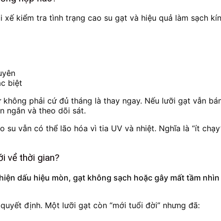
i xế kiểm tra tình trạng cao su gạt và hiệu quả làm sạch k
uyên
c biệt
ứ không phải cứ đủ tháng là thay ngay. Nếu lưỡi gạt vẫn bá
n ngắn và theo dõi sát.
o su vẫn có thể lão hóa vì tia UV và nhiệt. Nghĩa là “ít ch
i về thời gian?
hiện dấu hiệu mòn, gạt không sạch hoặc gây mất tầm nhìn 
í quyết định. Một lưỡi gạt còn “mới tuổi đời” nhưng đã: