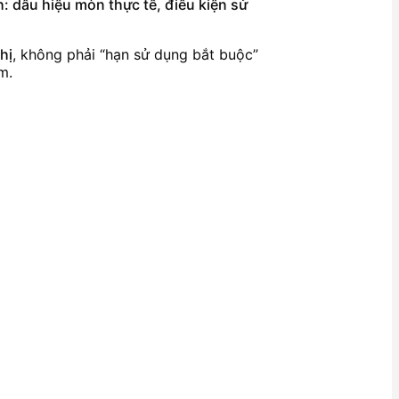
: dấu hiệu mòn thực tế, điều kiện sử
hị
, không phải “hạn sử dụng bắt buộc”
m.