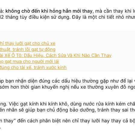
là:
không chờ đến khi hỏng hẳn mới thay
, mà cần thay khi 
 tháng tùy điều kiện sử dụng. Đây là một chi tiết nhỏ như
hỉ thay lưỡi gạt cho chủ xe
uật, tránh lỗi gạt tự động
ài Xế Ô Tô: Dấu Hiệu, Cách Sửa Và Khi Nào Cần Thay
họ gạt mưa cho người mới lái
đúng cho tài xế, tránh xước kính
giúp bạn nhận diện đúng các dấu hiệu thường gặp như để lại 
n sớm hơn thời gian khuyến nghị nếu xe thường xuyên đỗ ng
ng. Việc gạt kính khi kính khô, dùng nước rửa kính kém chấ
ên nhân sẽ giúp bạn chủ động bảo dưỡng, tránh thay sai th
 cần thay” đến cách phân biệt nên chỉ thay lưỡi hay thay cả 
.