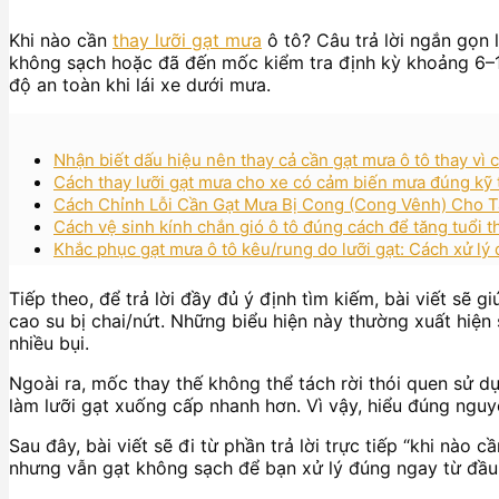
Khi nào cần
thay lưỡi gạt mưa
ô tô? Câu trả lời ngắn gọn 
không sạch hoặc đã đến mốc kiểm tra định kỳ khoảng 6–12
độ an toàn khi lái xe dưới mưa.
Nhận biết dấu hiệu nên thay cả cần gạt mưa ô tô thay vì c
Cách thay lưỡi gạt mưa cho xe có cảm biến mưa đúng kỹ th
Cách Chỉnh Lỗi Cần Gạt Mưa Bị Cong (Cong Vênh) Cho T
Cách vệ sinh kính chắn gió ô tô đúng cách để tăng tuổi t
Khắc phục gạt mưa ô tô kêu/rung do lưỡi gạt: Cách xử lý 
Tiếp theo, để trả lời đầy đủ ý định tìm kiếm, bài viết sẽ 
cao su bị chai/nứt. Những biểu hiện này thường xuất hiệ
nhiều bụi.
Ngoài ra, mốc thay thế không thể tách rời thói quen sử dụ
làm lưỡi gạt xuống cấp nhanh hơn. Vì vậy, hiểu đúng nguy
Sau đây, bài viết sẽ đi từ phần trả lời trực tiếp “khi nào
nhưng vẫn gạt không sạch để bạn xử lý đúng ngay từ đầu