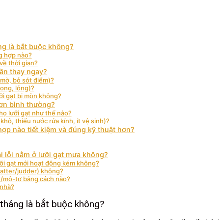
áng là bắt buộc không?
ng hợp nào?
về thời gian?
ần thay ngay?
g mờ, bỏ sót điểm)?
cong, lỏng)?
ưỡi gạt bị mòn không?
ơn bình thường?
ọ lưỡi gạt như thế nào?
hô, thiếu nước rửa kính, ít vệ sinh)?
hợp nào tiết kiệm và đúng kỹ thuật hơn?
i lỗi nằm ở lưỡi gạt mưa không?
ưỡi gạt mới hoạt động kém không?
hatter/judder) không?
gạt/mô-tơ bằng cách nào?
 nhà?
 tháng là bắt buộc không?