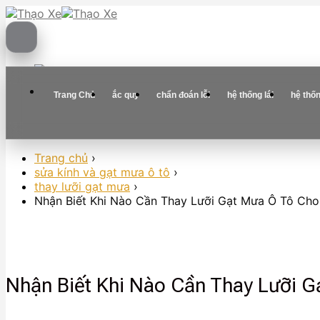
Skip
to
content
Trang Chủ
ắc quy
chẩn đoán lỗi
hệ thống lái
hệ thố
Trang chủ
›
sửa kính và gạt mưa ô tô
›
thay lưỡi gạt mưa
›
Nhận Biết Khi Nào Cần Thay Lưỡi Gạt Mưa Ô Tô Cho
Nhận Biết Khi Nào Cần Thay Lưỡi 