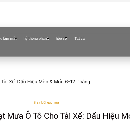
ng làm mát
hệ thống phanh
hộp số
Tất cả
 Tài Xế: Dấu Hiệu Mòn & Mốc 6–12 Tháng
thay lưỡi gạt mưa
Gạt Mưa Ô Tô Cho Tài Xế: Dấu Hiệu 