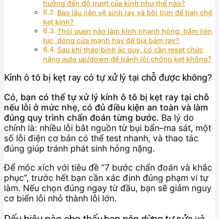
hưởng đến độ trượt của kính như thế nào?
Bao lâu nên vệ sinh ray và bôi trơn để hạn chế
kẹt kính?
Thói quen nào làm kính nhanh hỏng: bấm liên
tục, đóng cửa mạnh hay để bụi bám ray?
Sau khi tháo bình ắc quy, có cần reset chức
năng auto up/down để tránh lỗi chống kẹt không?
Kính ô tô bị kẹt ray có tự xử lý tại chỗ được không?
Có, bạn có thể tự xử lý kính ô tô bị kẹt ray tại chỗ
nếu lỗi ở mức nhẹ, có đủ điều kiện an toàn và làm
đúng quy trình chẩn đoán từng bước.
Ba lý do
chính là: nhiều lỗi bắt nguồn từ bụi bẩn–ma sát, một
số lỗi điện cơ bản có thể test nhanh, và thao tác
đúng giúp tránh phát sinh hỏng nặng.
Để móc xích với tiêu đề “7 bước chẩn đoán và khắc
phục”, trước hết bạn cần xác định đúng phạm vi tự
làm. Nếu chọn đúng ngay từ đầu, bạn sẽ giảm nguy
cơ biến lỗi nhỏ thành lỗi lớn.