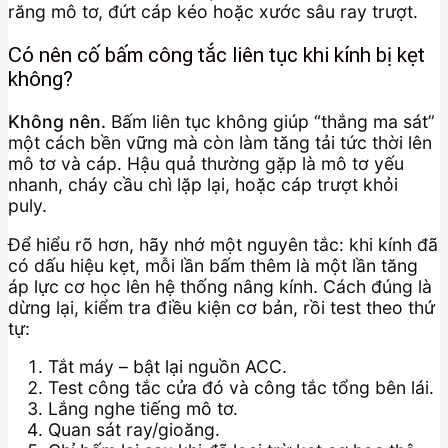
răng mô tơ, đứt cáp kéo hoặc xước sâu ray trượt.
Có nên cố bấm công tắc liên tục khi kính bị kẹt
không?
Không nên.
Bấm liên tục không giúp “thắng ma sát”
một cách bền vững mà còn làm tăng tải tức thời lên
mô tơ và cáp. Hậu quả thường gặp là mô tơ yếu
nhanh, cháy cầu chì lặp lại, hoặc cáp trượt khỏi
puly.
Để hiểu rõ hơn, hãy nhớ một nguyên tắc: khi kính đã
có dấu hiệu kẹt, mỗi lần bấm thêm là một lần tăng
áp lực cơ học lên hệ thống nâng kính. Cách đúng là
dừng lại, kiểm tra điều kiện cơ bản, rồi test theo thứ
tự:
Tắt máy – bật lại nguồn ACC.
Test công tắc cửa đó và công tắc tổng bên lái.
Lắng nghe tiếng mô tơ.
Quan sát ray/gioăng.