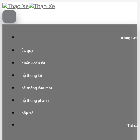
Skip
to
content
Trang Chủ
ắc quy
chẩn đoán lỗi
hệ thống lái
hệ thống làm mát
hệ thống phanh
hộp số
Tất cả