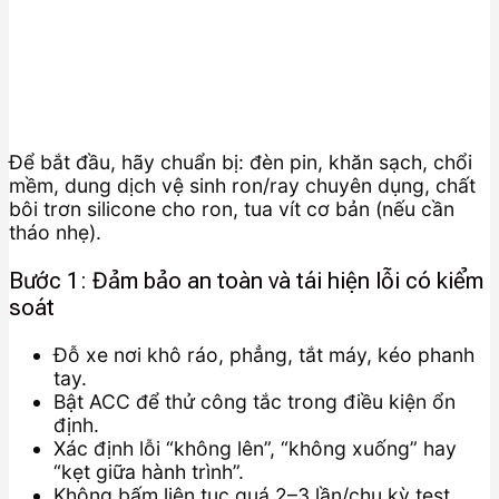
Để bắt đầu, hãy chuẩn bị: đèn pin, khăn sạch, chổi
mềm, dung dịch vệ sinh ron/ray chuyên dụng, chất
bôi trơn silicone cho ron, tua vít cơ bản (nếu cần
tháo nhẹ).
Bước 1: Đảm bảo an toàn và tái hiện lỗi có kiểm
soát
Đỗ xe nơi khô ráo, phẳng, tắt máy, kéo phanh
tay.
Bật ACC để thử công tắc trong điều kiện ổn
định.
Xác định lỗi “không lên”, “không xuống” hay
“kẹt giữa hành trình”.
Không bấm liên tục quá 2–3 lần/chu kỳ test.