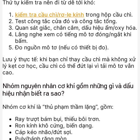
Thứ tự kiểm tra nên đi từ dễ tới khó:
kiểm tra cầu chì/rơ-le kính
trong hộp cầu chì.
Test công tắc cửa đó và công tắc tổng.
Quan sát giắc, chân cắm, dấu hiệu ẩm/oxy hóa.
Lắng nghe xem có tiếng mô tơ đóng/ngắt khi
bấm.
Đo nguồn mô tơ (nếu có thiết bị đo).
Lưu ý thực tế: khi bạn chỉ thay cầu chì mà không xử
lý kẹt cơ học, cầu chì có thể đứt lại vì tải mô tơ vẫn
cao.
Nhóm nguyên nhân cơ khí gồm những gì và dấu
hiệu nhận biết ra sao?
Nhóm cơ khí là “thủ phạm thầm lặng”, gồm:
Ray trượt bám bụi, thiếu bôi trơn.
Ron kính khô cứng, biến dạng.
Cáp kéo nhão/đứt sợi.
Puly/bánh răng mòn.