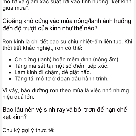
mô tơ và giảm xác suất rơi vào tình huống “kẹt kính
giữa mưa”.
Gioăng khô cứng vào mùa nóng/lạnh ảnh hưởng
đến độ trượt của kính như thế nào?
Ron kính là chi tiết cao su chịu nhiệt–ẩm liên tục. Khi
thời tiết khắc nghiệt, ron có thể:
Co cứng (lạnh) hoặc mềm dính (nóng ẩm).
Tăng ma sát tại một số điểm tiếp xúc.
Làm kính đi chậm, dễ giật nấc.
Tăng tải mô tơ ở đoạn đầu hành trình.
Vì vậy, bảo dưỡng ron theo mùa là việc nhỏ nhưng
hiệu quả lớn.
Bao lâu nên vệ sinh ray và bôi trơn để hạn chế
kẹt kính?
Chu kỳ gợi ý thực tế: