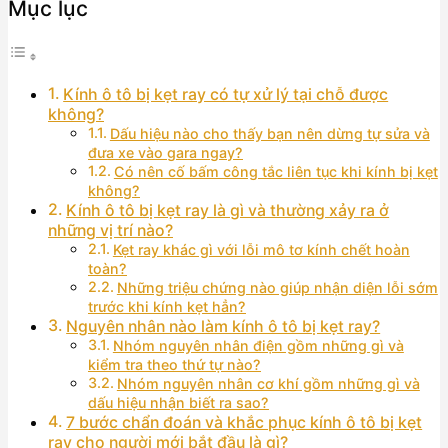
Mục lục
Kính ô tô bị kẹt ray có tự xử lý tại chỗ được
không?
Dấu hiệu nào cho thấy bạn nên dừng tự sửa và
đưa xe vào gara ngay?
Có nên cố bấm công tắc liên tục khi kính bị kẹt
không?
Kính ô tô bị kẹt ray là gì và thường xảy ra ở
những vị trí nào?
Kẹt ray khác gì với lỗi mô tơ kính chết hoàn
toàn?
Những triệu chứng nào giúp nhận diện lỗi sớm
trước khi kính kẹt hẳn?
Nguyên nhân nào làm kính ô tô bị kẹt ray?
Nhóm nguyên nhân điện gồm những gì và
kiểm tra theo thứ tự nào?
Nhóm nguyên nhân cơ khí gồm những gì và
dấu hiệu nhận biết ra sao?
7 bước chẩn đoán và khắc phục kính ô tô bị kẹt
ray cho người mới bắt đầu là gì?