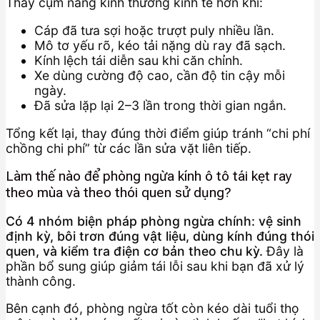
Thay cụm nâng kính thường kinh tế hơn khi:
Cáp đã tưa sợi hoặc trượt puly nhiều lần.
Mô tơ yếu rõ, kéo tải nặng dù ray đã sạch.
Kính lệch tái diễn sau khi căn chỉnh.
Xe dùng cường độ cao, cần độ tin cậy mỗi
ngày.
Đã sửa lặp lại 2–3 lần trong thời gian ngắn.
Tổng kết lại, thay đúng thời điểm giúp tránh “chi phí
chồng chi phí” từ các lần sửa vặt liên tiếp.
Làm thế nào để phòng ngừa kính ô tô tái kẹt ray
theo mùa và theo thói quen sử dụng?
Có 4 nhóm biện pháp phòng ngừa chính: vệ sinh
định kỳ, bôi trơn đúng vật liệu, dùng kính đúng thói
quen, và kiểm tra điện cơ bản theo chu kỳ.
Đây là
phần bổ sung giúp giảm tái lỗi sau khi bạn đã xử lý
thành công.
Bên cạnh đó, phòng ngừa tốt còn kéo dài tuổi thọ