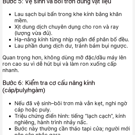
Bước 5: Vệ sinh và bôi trơn đúng vật liệu
Lau sạch bụi bẩn trong khe kính bằng khăn
mềm.
Xịt dung dịch chuyên dụng cho ron và ray
(lượng vừa đủ).
Hạ–nâng kính từng nhịp ngắn để phân bố đều.
Lau phần dung dịch dư, tránh bám bụi ngược.
Quan trọng hơn, không dùng mỡ đặc/dầu máy lên
ron cao su vì dễ hút bụi và làm ron xuống cấp
nhanh.
Bước 6: Kiểm tra cơ cấu nâng kính
(cáp/puly/ngàm)
Nếu đã vệ sinh–bôi trơn mà vẫn kẹt, nghi ngờ
cáp hoặc puly.
Triệu chứng điển hình: tiếng “lạch cạch”, kính
nghiêng, hành trình nhảy nấc.
Bước này thường cần tháo tapi cửa; người mới
nên cân nhắc gara.