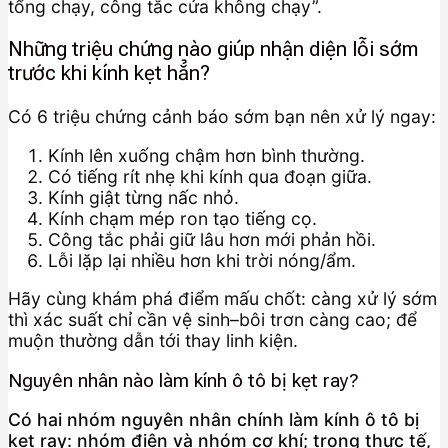
tổng chạy, công tắc cửa không chạy”.
Những triệu chứng nào giúp nhận diện lỗi sớm
trước khi kính kẹt hẳn?
Có 6 triệu chứng cảnh báo sớm bạn nên xử lý ngay:
Kính lên xuống chậm hơn bình thường.
Có tiếng rít nhẹ khi kính qua đoạn giữa.
Kính giật từng nấc nhỏ.
Kính chạm mép ron tạo tiếng cọ.
Công tắc phải giữ lâu hơn mới phản hồi.
Lỗi lặp lại nhiều hơn khi trời nóng/ẩm.
Hãy cùng khám phá điểm mấu chốt: càng xử lý sớm
thì xác suất chỉ cần vệ sinh–bôi trơn càng cao; để
muộn thường dẫn tới thay linh kiện.
Nguyên nhân nào làm kính ô tô bị kẹt ray?
Có hai nhóm nguyên nhân chính làm kính ô tô bị
kẹt ray: nhóm điện và nhóm cơ khí; trong thực tế,