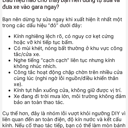
Dấu hiệu nào cho thấy bạn nên dừng tự sửa và
đưa xe vào gara ngay?
Bạn nên dừng tự sửa ngay khi xuất hiện ít nhất một
trong các dấu hiệu “đỏ” dưới đây:
Kính nghiêng lệch rõ, có nguy cơ kẹt cứng
hoặc vỡ khi tiếp tục bấm.
Có mùi khét, nóng bất thường ở khu vực công
tắc/cửa xe.
Nghe tiếng “cạch cạch” liên tục nhưng kính
không nhúc nhích.
Công tắc hoạt động chập chờn trên nhiều cửa
cùng lúc (nghi ngờ lỗi nguồn/điều khiển thân
xe).
Kính tụt hẳn xuống cửa, không giữ được vị trí.
Xe đang đi trời mưa lớn, môi trường không đảm
bảo an toàn thao tác.
Cụ thể hơn, đây là nhóm lỗi vượt khỏi ngưỡng DIY vì
liên quan đến an toàn điện, độ kín nước và kết cấu
kính. Nếu cố thao tác tiếp, bạn có thể làm mòn bánh