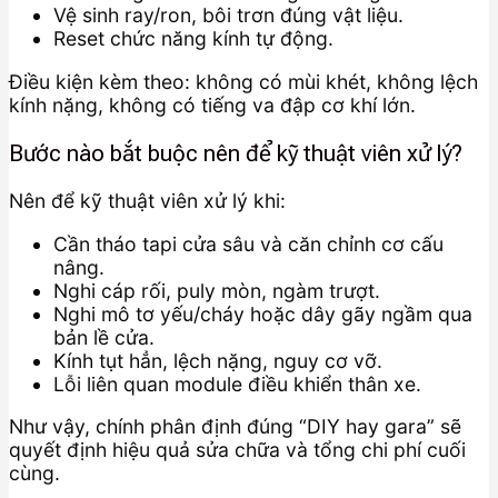
Vệ sinh ray/ron, bôi trơn đúng vật liệu.
Reset chức năng kính tự động.
Điều kiện kèm theo: không có mùi khét, không lệch
kính nặng, không có tiếng va đập cơ khí lớn.
Bước nào bắt buộc nên để kỹ thuật viên xử lý?
Nên để kỹ thuật viên xử lý khi:
Cần tháo tapi cửa sâu và căn chỉnh cơ cấu
nâng.
Nghi cáp rối, puly mòn, ngàm trượt.
Nghi mô tơ yếu/cháy hoặc dây gãy ngầm qua
bản lề cửa.
Kính tụt hẳn, lệch nặng, nguy cơ vỡ.
Lỗi liên quan module điều khiển thân xe.
Như vậy, chính phân định đúng “DIY hay gara” sẽ
quyết định hiệu quả sửa chữa và tổng chi phí cuối
cùng.