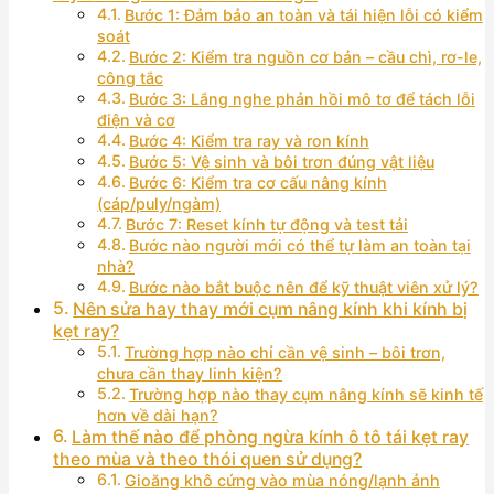
Bước 1: Đảm bảo an toàn và tái hiện lỗi có kiểm
soát
Bước 2: Kiểm tra nguồn cơ bản – cầu chì, rơ-le,
công tắc
Bước 3: Lắng nghe phản hồi mô tơ để tách lỗi
điện và cơ
Bước 4: Kiểm tra ray và ron kính
Bước 5: Vệ sinh và bôi trơn đúng vật liệu
Bước 6: Kiểm tra cơ cấu nâng kính
(cáp/puly/ngàm)
Bước 7: Reset kính tự động và test tải
Bước nào người mới có thể tự làm an toàn tại
nhà?
Bước nào bắt buộc nên để kỹ thuật viên xử lý?
Nên sửa hay thay mới cụm nâng kính khi kính bị
kẹt ray?
Trường hợp nào chỉ cần vệ sinh – bôi trơn,
chưa cần thay linh kiện?
Trường hợp nào thay cụm nâng kính sẽ kinh tế
hơn về dài hạn?
Làm thế nào để phòng ngừa kính ô tô tái kẹt ray
theo mùa và theo thói quen sử dụng?
Gioăng khô cứng vào mùa nóng/lạnh ảnh