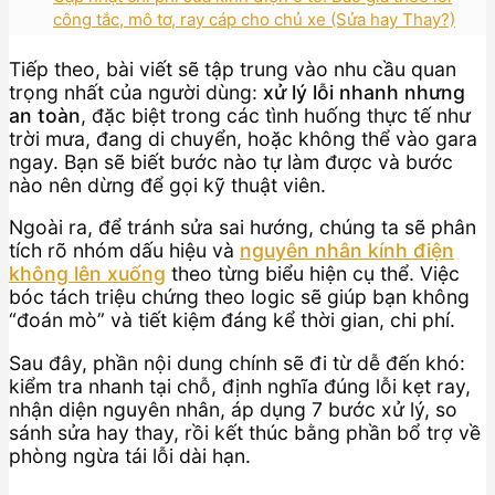
công tắc, mô tơ, ray cáp cho chủ xe (Sửa hay Thay?)
Tiếp theo, bài viết sẽ tập trung vào nhu cầu quan
trọng nhất của người dùng:
xử lý lỗi nhanh nhưng
an toàn
, đặc biệt trong các tình huống thực tế như
trời mưa, đang di chuyển, hoặc không thể vào gara
ngay. Bạn sẽ biết bước nào tự làm được và bước
nào nên dừng để gọi kỹ thuật viên.
Ngoài ra, để tránh sửa sai hướng, chúng ta sẽ phân
tích rõ nhóm dấu hiệu và
nguyên nhân kính điện
không lên xuống
theo từng biểu hiện cụ thể. Việc
bóc tách triệu chứng theo logic sẽ giúp bạn không
“đoán mò” và tiết kiệm đáng kể thời gian, chi phí.
Sau đây, phần nội dung chính sẽ đi từ dễ đến khó:
kiểm tra nhanh tại chỗ, định nghĩa đúng lỗi kẹt ray,
nhận diện nguyên nhân, áp dụng 7 bước xử lý, so
sánh sửa hay thay, rồi kết thúc bằng phần bổ trợ về
phòng ngừa tái lỗi dài hạn.