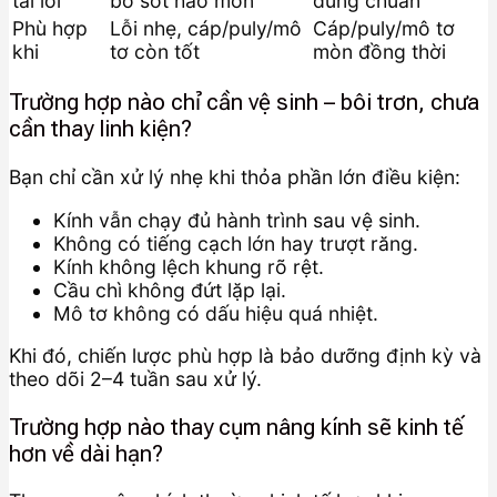
tái lỗi
bỏ sót hao mòn
đúng chuẩn
Phù hợp
Lỗi nhẹ, cáp/puly/mô
Cáp/puly/mô tơ
khi
tơ còn tốt
mòn đồng thời
Trường hợp nào chỉ cần vệ sinh – bôi trơn, chưa
cần thay linh kiện?
Bạn chỉ cần xử lý nhẹ khi thỏa phần lớn điều kiện:
Kính vẫn chạy đủ hành trình sau vệ sinh.
Không có tiếng cạch lớn hay trượt răng.
Kính không lệch khung rõ rệt.
Cầu chì không đứt lặp lại.
Mô tơ không có dấu hiệu quá nhiệt.
Khi đó, chiến lược phù hợp là bảo dưỡng định kỳ và
theo dõi 2–4 tuần sau xử lý.
Trường hợp nào thay cụm nâng kính sẽ kinh tế
hơn về dài hạn?