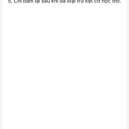
Chỉ bấm lại sau khi đã loại trừ kẹt cơ học thô.