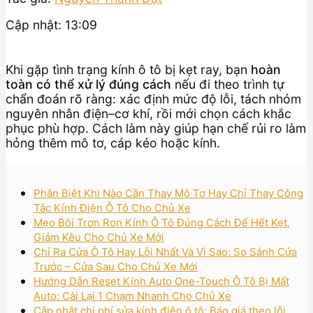
Cập nhật: 13:09
Khi gặp tình trạng kính ô tô bị kẹt ray, bạn
hoàn
toàn có thể xử lý đúng cách
nếu đi theo trình tự
chẩn đoán rõ ràng: xác định mức độ lỗi, tách nhóm
nguyên nhân điện–cơ khí, rồi mới chọn cách khắc
phục phù hợp. Cách làm này giúp hạn chế rủi ro làm
hỏng thêm mô tơ, cáp kéo hoặc kính.
Phân Biệt Khi Nào Cần Thay Mô Tơ Hay Chỉ Thay Công
Tắc Kính Điện Ô Tô Cho Chủ Xe
Mẹo Bôi Trơn Ron Kính Ô Tô Đúng Cách Để Hết Kẹt,
Giảm Kêu Cho Chủ Xe Mới
Chỉ Ra Cửa Ô Tô Hay Lỗi Nhất Và Vì Sao: So Sánh Cửa
Trước – Cửa Sau Cho Chủ Xe Mới
Hướng Dẫn Reset Kính Auto One-Touch Ô Tô Bị Mất
Auto: Cài Lại 1 Chạm Nhanh Cho Chủ Xe
Cập nhật chi phí sửa kính điện ô tô: Báo giá theo lỗi