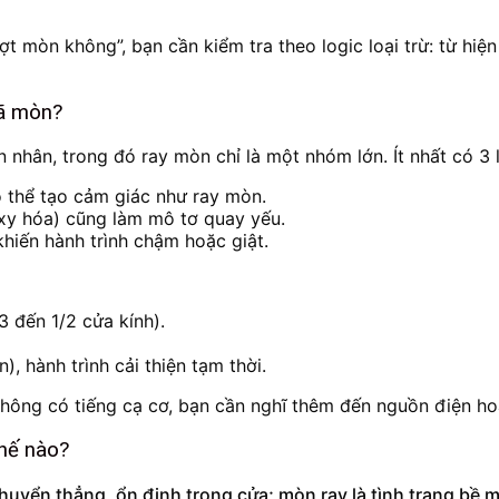
ợt mòn không”, bạn cần kiểm tra theo logic loại trừ: từ hiện 
đã mòn?
 nhân, trong đó ray mòn chỉ là một nhóm lớn. Ít nhất có 3 
 thể tạo cảm giác như ray mòn.
xy hóa) cũng làm mô tơ quay yếu.
 khiến hành trình chậm hoặc giật.
3 đến 1/2 cửa kính).
, hành trình cải thiện tạm thời.
hông có tiếng cạ cơ, bạn cần nghĩ thêm đến nguồn điện ho
thế nào?
 chuyển thẳng, ổn định trong cửa; mòn ray là tình trạng b