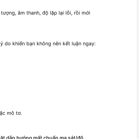
tượng, âm thanh, độ lặp lại lỗi, rồi mới
lý do khiến bạn không nên kết luận ngay:
ặc mô tơ.
ề mặt dẫn hướng mất chuẩn ma sát/độ