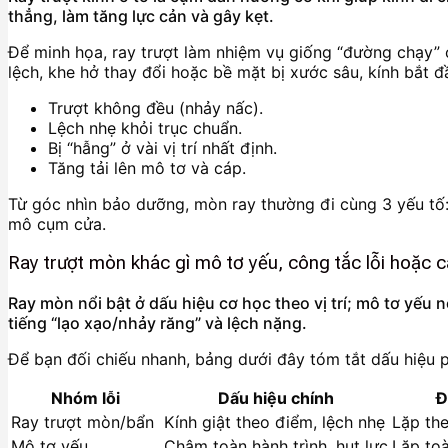
thẳng, làm tăng lực cản và gây kẹt.
Để minh họa, ray trượt làm nhiệm vụ giống “đường chạy” củ
lệch, khe hở thay đổi hoặc bề mặt bị xước sâu, kính bắt 
Trượt không đều (nhảy nấc).
Lệch nhẹ khỏi trục chuẩn.
Bị “hẫng” ở vài vị trí nhất định.
Tăng tải lên mô tơ và cáp.
Từ góc nhìn bảo dưỡng, mòn ray thường đi cùng 3 yếu tố: 
mô cụm cửa.
Ray trượt mòn khác gì mô tơ yếu, công tắc lỗi hoặc 
Ray mòn nổi bật ở dấu hiệu cơ học theo vị trí; mô tơ yếu n
tiếng “lạo xạo/nhảy răng” và lệch nặng.
Để bạn đối chiếu nhanh, bảng dưới đây tóm tắt dấu hiệu 
Nhóm lỗi
Dấu hiệu chính
Đ
Ray trượt mòn/bẩn
Kính giật theo điểm, lệch nhẹ
Lặp the
Mô tơ yếu
Chậm toàn hành trình, hụt lực
Lặp toà