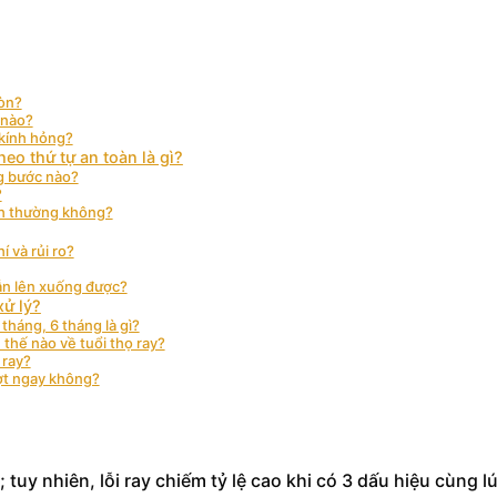
mòn?
 nào?
 kính hỏng?
eo thứ tự an toàn là gì?
ng bước nào?
?
ình thường không?
í và rủi ro?
vẫn lên xuống được?
xử lý?
tháng, 6 tháng là gì?
 thế nào về tuổi thọ ray?
 ray?
ượt ngay không?
tuy nhiên, lỗi ray chiếm tỷ lệ cao khi có 3 dấu hiệu cùng lú