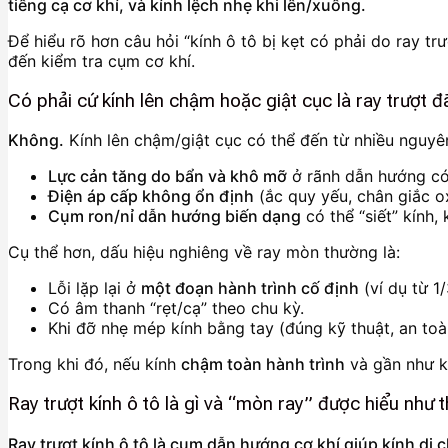
tiếng cạ cơ khí, và kính lệch nhẹ khi lên/xuống.
Để hiểu rõ hơn câu hỏi “kính ô tô bị kẹt có phải do ray trư
đến kiểm tra cụm cơ khí.
Có phải cứ kính lên chậm hoặc giật cục là ray trượt 
Không.
Kính lên chậm/giật cục có thể đến từ nhiều nguyên
Lực cản tăng do bẩn và khô mỡ
ở rãnh dẫn hướng có
Điện áp cấp không ổn định
(ắc quy yếu, chân giắc o
Cụm ron/nỉ dẫn hướng biến dạng
có thể “siết” kính,
Cụ thể hơn, dấu hiệu nghiêng về ray mòn thường là:
Lỗi lặp lại ở
một đoạn hành trình cố định
(ví dụ từ 1/
Có âm thanh “rẹt/cạ” theo chu kỳ.
Khi đỡ nhẹ mép kính bằng tay (đúng kỹ thuật, an toàn)
Trong khi đó, nếu kính
chậm toàn hành trình
và gần như k
Ray trượt kính ô tô là gì và “mòn ray” được hiểu như 
Ray trượt kính ô tô là cụm dẫn hướng cơ khí giúp kính di