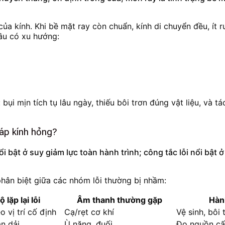
a kính. Khi bề mặt ray còn chuẩn, kính di chuyển đều, ít r
đầu có xu hướng:
bụi mịn tích tụ lâu ngày, thiếu bôi trơn đúng vật liệu, và
cáp kính hỏng?
ổi bật ở suy giảm lực toàn hành trình; công tắc lỗi nổi bật
phân biệt giữa các nhóm lỗi thường bị nhầm:
ộ lặp lại lỗi
Âm thanh thường gặp
Hàn
o vị trí cố định
Cạ/rẹt cơ khí
Vệ sinh, bôi
n dải
Ù nặng, đuối
Đo nguồn cấp