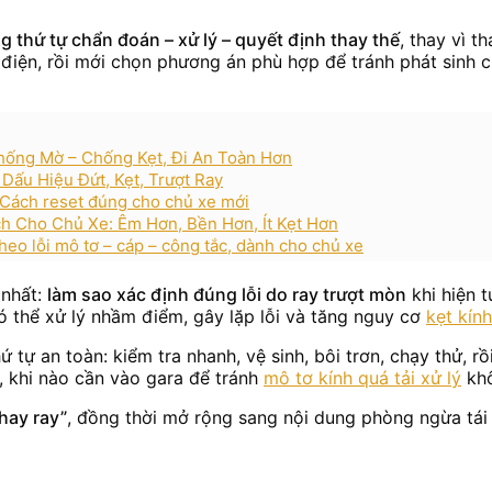
 thứ tự chẩn đoán – xử lý – quyết định thay thế
, thay vì t
ỗi điện, rồi mới chọn phương án phù hợp để tránh phát sinh 
hống Mờ – Chống Kẹt, Đi An Toàn Hơn
Dấu Hiệu Đứt, Kẹt, Trượt Ray
: Cách reset đúng cho chủ xe mới
h Cho Chủ Xe: Êm Hơn, Bền Hơn, Ít Kẹt Hơn
theo lỗi mô tơ – cáp – công tắc, dành cho chủ xe
 nhất:
làm sao xác định đúng lỗi do ray trượt mòn
khi hiện 
ó thể xử lý nhầm điểm, gây lặp lỗi và tăng nguy cơ
kẹt kín
ứ tự an toàn: kiểm tra nhanh, vệ sinh, bôi trơn, chạy thử, r
g, khi nào cần vào gara để tránh
mô tơ kính quá tải xử lý
khô
hay ray”
, đồng thời mở rộng sang nội dung phòng ngừa tái 