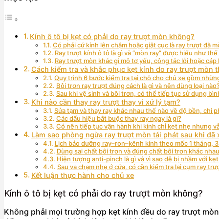
Kính ô tô bị kẹt có phải do ray trượt mòn không?
Có phải cứ kính lên chậm hoặc giật cục là ray trượt đã 
Ray trượt kính ô tô là gì và “mòn ray” được hiểu như thế
Ray trượt mòn khác gì mô tơ yếu, công tắc lỗi hoặc cáp
Cách kiểm tra và khắc phục kẹt kính do ray trượt mòn th
Quy trình 6 bước kiểm tra tại chỗ cho chủ xe gồm nhữ
Bôi trơn ray trượt đúng cách là gì và nên dùng loại nào
Sau khi vệ sinh và bôi trơn, có thể tiếp tục sử dụng b
Khi nào cần thay ray trượt thay vì xử lý tạm?
Sửa tạm và thay ray khác nhau thế nào về độ bền, chi ph
Các dấu hiệu bắt buộc thay ray ngay là gì?
Có nên tiếp tục vận hành khi kính chỉ kẹt nhẹ nhưng 
Làm sao phòng ngừa ray trượt mòn tái phát sau khi đã 
Lịch bảo dưỡng ray–ron–kênh kính theo mốc 1 tháng, 3 
Dùng sai chất bôi trơn và đúng chất bôi trơn khác nhau
Hiện tượng anti-pinch là gì và vì sao dễ bị nhầm với kẹt
Sau va chạm nhẹ ở cửa, có cần kiểm tra lại cụm ray tr
Kết luận thực hành cho chủ xe
Kính ô tô bị kẹt có phải do ray trượt mòn không?
Không phải mọi trường hợp kẹt kính đều do ray trượt mòn; 