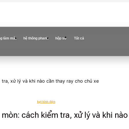
ng làm mát
hệ thống phanh
hộp số
Tất cả
tra, xử lý và khi nào cần thay ray cho chủ xe
kẹt kính điện
 mòn: cách kiểm tra, xử lý và khi nà