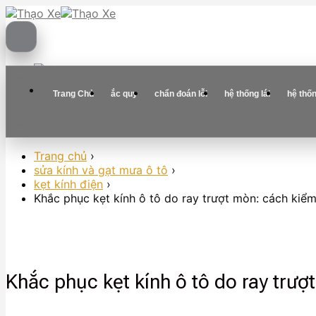
Skip
to
content
Trang Chủ
ắc quy
chẩn đoán lỗi
hệ thống lái
hệ thố
Trang chủ
›
sửa kính và gạt mưa ô tô
›
kẹt kính điện
›
Khắc phục kẹt kính ô tô do ray trượt mòn: cách kiểm 
Khắc phục kẹt kính ô tô do ray trượt