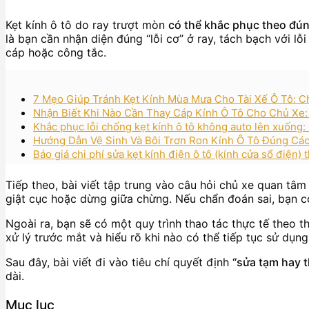
Kẹt kính ô tô do ray trượt mòn
có thể khắc phục theo đúng
là bạn cần nhận diện đúng “lỗi cơ” ở ray, tách bạch với l
cáp hoặc công tắc.
7 Mẹo Giúp Tránh Kẹt Kính Mùa Mưa Cho Tài Xế Ô Tô: C
Nhận Biết Khi Nào Cần Thay Cáp Kính Ô Tô Cho Chủ Xe: 
Khắc phục lỗi chống kẹt kính ô tô không auto lên xuống
Hướng Dẫn Vệ Sinh Và Bôi Trơn Ron Kính Ô Tô Đúng Các
Báo giá chi phí sửa kẹt kính điện ô tô (kính cửa sổ điện) 
Tiếp theo, bài viết tập trung vào câu hỏi chủ xe quan tâm
giật cục hoặc dừng giữa chừng. Nếu chẩn đoán sai, bạn c
Ngoài ra, bạn sẽ có một quy trình thao tác thực tế theo th
xử lý trước mắt và hiểu rõ khi nào có thể tiếp tục sử dụn
Sau đây, bài viết đi vào tiêu chí quyết định
“sửa tạm hay t
dài.
Mục lục