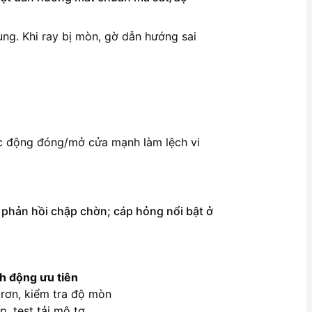
ung. Khi ray bị mòn, gờ dẫn hướng sai
 tác động đóng/mở cửa mạnh làm lệch vi
 ở phản hồi chập chờn; cáp hỏng nổi bật ở
h động ưu tiên
 trơn, kiểm tra độ mòn
, test tải mô tơ