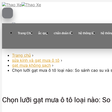
Skip
to
content
Trang Chủ
ắc quy
chẩn đoán lỗi
hệ thống lái
hệ thốn
Trang chủ
›
sửa kính và gạt mưa ô tô
›
gạt mưa không sạch
›
Chọn lưỡi gạt mưa ô tô loại nào: So sánh cao su và 
Chọn lưỡi gạt mưa ô tô loại nào: So