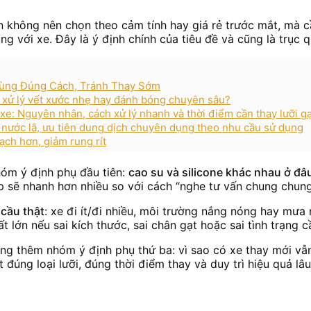
bạn không nên chọn theo cảm tính hay giá rẻ trước mắt, mà
ng với xe. Đây là ý định chính của tiêu đề và cũng là trục q
Dùng Đúng Cách, Tránh Thay Sớm
tự xử lý vết xước nhẹ hay đánh bóng chuyên sâu?
 xe: Nguyên nhân, cách xử lý nhanh và thời điểm cần thay lưỡi gạ
 nước lã, ưu tiên dung dịch chuyên dụng theo nhu cầu sử dụng
ạch hơn, giảm rung rít
hóm ý định phụ đầu tiên:
cao su và silicone khác nhau ở đâ
hợp sẽ nhanh hơn nhiều so với cách “nghe tư vấn chung chung
 cầu thật
: xe đi ít/đi nhiều, môi trường nắng nóng hay mưa 
 lớn nếu sai kích thước, sai chân gạt hoặc sai tình trạng c
rộng thêm nhóm ý định phụ thứ ba: vì sao có xe thay mới v
 đúng loại lưỡi, đúng thời điểm thay và duy trì hiệu quả lâu