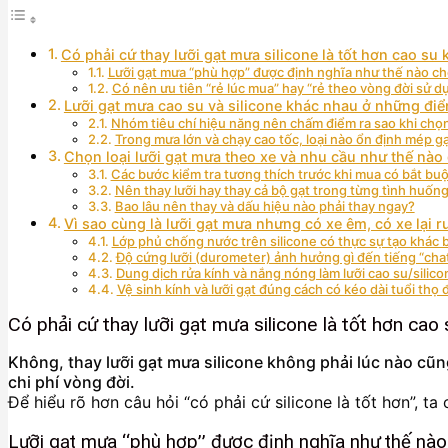
Có phải cứ thay lưỡi gạt mưa silicone là tốt hơn cao su
Lưỡi gạt mưa “phù hợp” được định nghĩa như thế nào ch
Có nên ưu tiên “rẻ lúc mua” hay “rẻ theo vòng đời sử d
Lưỡi gạt mưa cao su và silicone khác nhau ở những đi
Nhóm tiêu chí hiệu năng nên chấm điểm ra sao khi chọ
Trong mưa lớn và chạy cao tốc, loại nào ổn định mép g
Chọn loại lưỡi gạt mưa theo xe và nhu cầu như thế nào
Các bước kiểm tra tương thích trước khi mua có bắt bu
Nên thay lưỡi hay thay cả bộ gạt trong từng tình huốn
Bao lâu nên thay và dấu hiệu nào phải thay ngay?
Vì sao cùng là lưỡi gạt mưa nhưng có xe êm, có xe lại 
Lớp phủ chống nước trên silicone có thực sự tạo khác 
Độ cứng lưỡi (durometer) ảnh hưởng gì đến tiếng “cha
Dung dịch rửa kính và nắng nóng làm lưỡi cao su/silic
Vệ sinh kính và lưỡi gạt đúng cách có kéo dài tuổi thọ
Có phải cứ thay lưỡi gạt mưa silicone là tốt hơn cao
Không, thay lưỡi gạt mưa silicone không phải lúc nào cũn
chi phí vòng đời.
Để hiểu rõ hơn câu hỏi “có phải cứ silicone là tốt hơn”, ta 
Lưỡi gạt mưa “phù hợp” được định nghĩa như thế nào