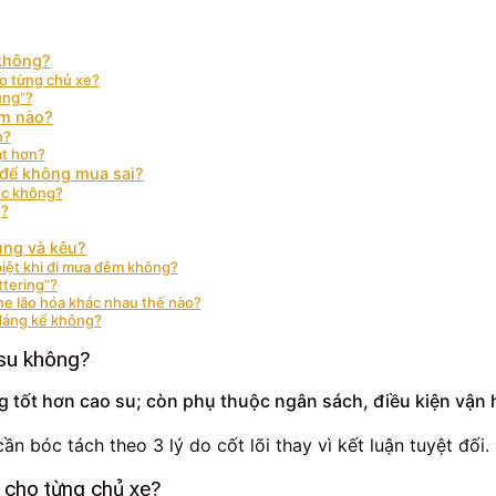
 không?
o từng chủ xe?
ụng”?
ểm nào?
n?
ạt hơn?
 để không mua sai?
ộc không?
g?
rung và kêu?
biệt khi đi mưa đêm không?
ttering”?
one lão hóa khác nhau thế nào?
 đáng kể không?
 su không?
g tốt hơn cao su; còn phụ thuộc ngân sách, điều kiện vận 
cần bóc tách theo 3 lý do cốt lõi thay vì kết luận tuyệt đối.
 cho từng chủ xe?