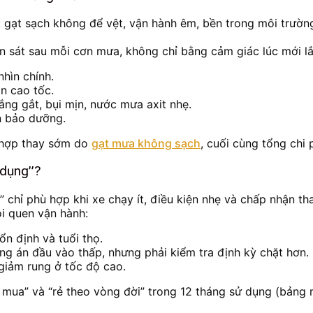
: gạt sạch không để vệt, vận hành êm, bền trong môi trường
n sát sau mỗi cơn mưa, không chỉ bằng cảm giác lúc mới lắ
hìn chính.
n cao tốc.
ắng gắt, bụi mịn, nước mưa axit nhẹ.
n bảo dưỡng.
g hợp thay sớm do
gạt mưa không sạch
, cuối cùng tổng chi p
 dụng”?
a” chỉ phù hợp khi xe chạy ít, điều kiện nhẹ và chấp nhận t
ói quen vận hành:
ổn định và tuổi thọ.
g án đầu vào thấp, nhưng phải kiểm tra định kỳ chặt hơn.
giảm rung ở tốc độ cao.
 mua” và “rẻ theo vòng đời” trong 12 tháng sử dụng (bảng 