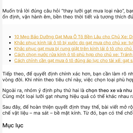
Muốn trả lời đúng câu hỏi “thay lưỡi gạt mưa loại nào”, 
ổn định, vận hành êm, bền theo thời tiết và tương thích đú
10 Mẹo Bảo Dưỡng Gạt Mưa Ô Tô Bền Lâu cho Chủ Xe: 
Khắc phục kính lái ô tô bị xước do gạt mưa cho chủ xe: 
Khắc phục gạt mưa bị rung giật trên kính lái ô tô cho chủ
Cách chọn nước rửa kính ô tô phù hợp cho chủ xe: Tránh
Cách chỉnh cần gạt mưa ô tô đúng áp lực cho tài xế: gạt s
Tiếp theo, để quyết định chính xác hơn, bạn cần làm rõ n
vòng đời. Khi nhìn theo tiêu chí này, việc chọn loại phù 
Ngoài ra, nhóm ý định phụ thứ hai là
chọn theo xe và nhu
Cùng một loại lưỡi gạt nhưng hiệu quả có thể khác nhau rất
Sau đây, để hoàn thiện quyết định thay thế, bài viết mở 
chế vật liệu – ma sát – bề mặt kính. Từ đó, bạn có thể chốt
Mục lục