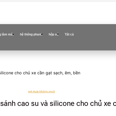
g làm mát
hệ thống phanh
hộp số
Tất cả
silicone cho chủ xe cần gạt sạch, êm, bền
gạt mưa không sạch
 sánh cao su và silicone cho chủ xe 