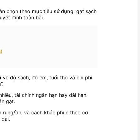
 cần chọn theo
mục tiêu sử dụng
: gạt sạch
uyết định toàn bài.
t
u
về độ sạch, độ êm, tuổi thọ và chi phí
”.
nhiều, tài chính ngắn hạn hay dài hạn.
ần gạt.
ẫn rung/ồn, và cách khắc phục theo cơ
 dài.