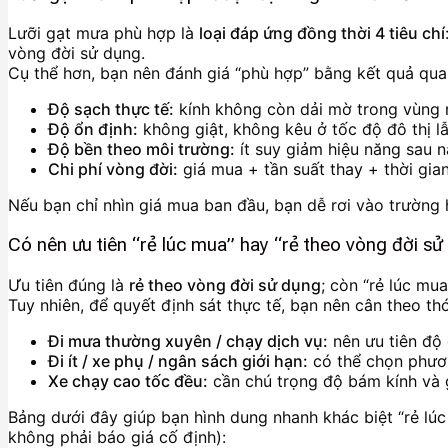
Lưỡi gạt mưa phù hợp là
loại đáp ứng đồng thời 4 tiêu chí
vòng đời sử dụng.
Cụ thể hơn, bạn nên đánh giá “phù hợp” bằng kết quả qua
Độ sạch thực tế:
kính không còn dải mờ trong vùng n
Độ ổn định:
không giật, không kêu ở tốc độ đô thị lẫ
Độ bền theo môi trường:
ít suy giảm hiệu năng sau n
Chi phí vòng đời:
giá mua + tần suất thay + thời gia
Nếu bạn chỉ nhìn giá mua ban đầu, bạn dễ rơi vào trườn
Có nên ưu tiên “rẻ lúc mua” hay “rẻ theo vòng đời sử
Ưu tiên đúng là
rẻ theo vòng đời sử dụng
; còn “rẻ lúc mu
Tuy nhiên, để quyết định sát thực tế, bạn nên cân theo th
Đi mưa thường xuyên / chạy dịch vụ:
nên ưu tiên độ 
Đi ít / xe phụ / ngân sách giới hạn:
có thể chọn phươn
Xe chạy cao tốc đều:
cần chú trọng độ bám kính và 
Bảng dưới đây giúp bạn hình dung nhanh khác biệt “rẻ lúc
không phải báo giá cố định):