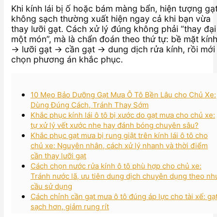
Khi kính lái bị ố hoặc bám màng bẩn, hiện tượng gạ
không sạch thường xuất hiện ngay cả khi bạn vừa
thay lưỡi gạt. Cách xử lý đúng không phải “thay đại
một món”, mà là chẩn đoán theo thứ tự: bề mặt kín
→ lưỡi gạt → cần gạt → dung dịch rửa kính, rồi mới
chọn phương án khắc phục.
10 Mẹo Bảo Dưỡng Gạt Mưa Ô Tô Bền Lâu cho Chủ Xe:
Dùng Đúng Cách, Tránh Thay Sớm
Khắc phục kính lái ô tô bị xước do gạt mưa cho chủ xe:
tự xử lý vết xước nhẹ hay đánh bóng chuyên sâu?
Khắc phục gạt mưa bị rung giật trên kính lái ô tô cho
chủ xe: Nguyên nhân, cách xử lý nhanh và thời điểm
cần thay lưỡi gạt
Cách chọn nước rửa kính ô tô phù hợp cho chủ xe:
Tránh nước lã, ưu tiên dung dịch chuyên dụng theo nh
cầu sử dụng
Cách chỉnh cần gạt mưa ô tô đúng áp lực cho tài xế: gạ
sạch hơn, giảm rung rít