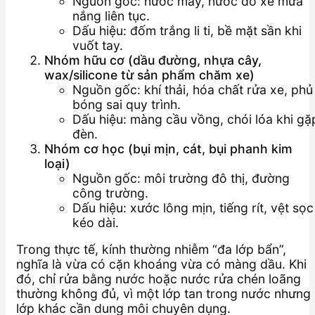
Nguồn gốc: nước máy, nước đỗ xe mưa
nắng liên tục.
Dấu hiệu: đốm trắng li ti, bề mặt sần khi
vuốt tay.
Nhóm hữu cơ (dầu đường, nhựa cây,
wax/silicone từ sản phẩm chăm xe)
Nguồn gốc: khí thải, hóa chất rửa xe, phủ
bóng sai quy trình.
Dấu hiệu: màng cầu vồng, chói lóa khi gặ
đèn.
Nhóm cơ học (bụi mịn, cát, bụi phanh kim
loại)
Nguồn gốc: môi trường đô thị, đường
công trường.
Dấu hiệu: xước lông mịn, tiếng rít, vệt sọc
kéo dài.
Trong thực tế, kính thường nhiễm “đa lớp bẩn”,
nghĩa là vừa có cặn khoáng vừa có màng dầu. Khi
đó, chỉ rửa bằng nước hoặc nước rửa chén loãng
thường không đủ, vì một lớp tan trong nước nhưng
lớp khác cần dung môi chuyên dụng.