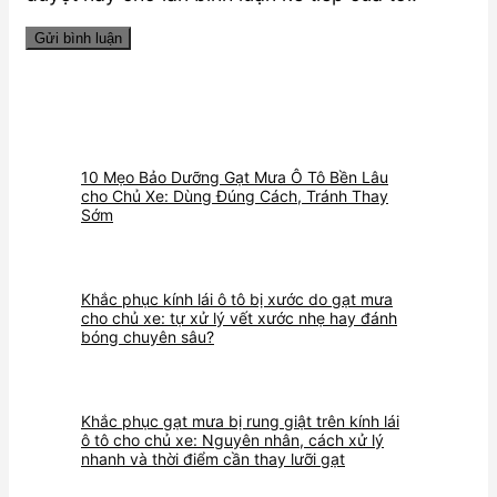
10 Mẹo Bảo Dưỡng Gạt Mưa Ô Tô Bền Lâu
cho Chủ Xe: Dùng Đúng Cách, Tránh Thay
Sớm
Khắc phục kính lái ô tô bị xước do gạt mưa
cho chủ xe: tự xử lý vết xước nhẹ hay đánh
bóng chuyên sâu?
Khắc phục gạt mưa bị rung giật trên kính lái
ô tô cho chủ xe: Nguyên nhân, cách xử lý
nhanh và thời điểm cần thay lưỡi gạt