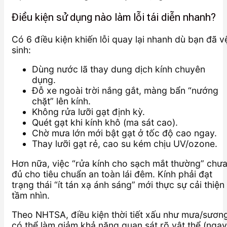
Điều kiện sử dụng nào làm lỗi tái diễn nhanh?
Có 6 điều kiện khiến lỗi quay lại nhanh dù bạn đã v
sinh:
Dùng nước lã thay dung dịch kính chuyên
dụng.
Đỗ xe ngoài trời nắng gắt, màng bẩn “nướng
chặt” lên kính.
Không rửa lưỡi gạt định kỳ.
Quét gạt khi kính khô (ma sát cao).
Chờ mưa lớn mới bật gạt ở tốc độ cao ngay.
Thay lưỡi gạt rẻ, cao su kém chịu UV/ozone.
Hơn nữa, việc “rửa kính cho sạch mắt thường” chư
đủ cho tiêu chuẩn an toàn lái đêm. Kính phải đạt
trạng thái “ít tán xạ ánh sáng” mới thực sự cải thiện
tầm nhìn.
Theo NHTSA, điều kiện thời tiết xấu như mưa/sươn
có thể làm giảm khả năng quan sát rõ vật thể (ngay