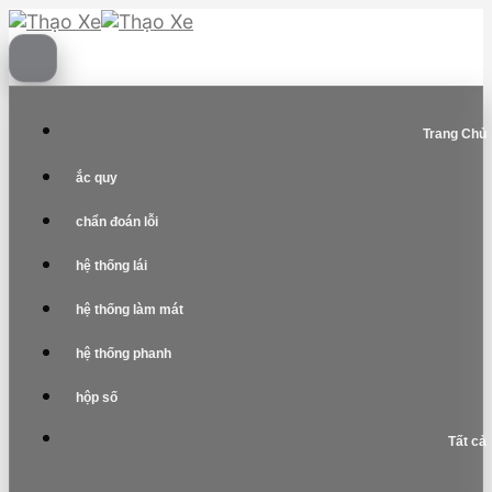
Skip
to
content
Trang Chủ
ắc quy
chẩn đoán lỗi
hệ thống lái
hệ thống làm mát
hệ thống phanh
hộp số
Tất cả