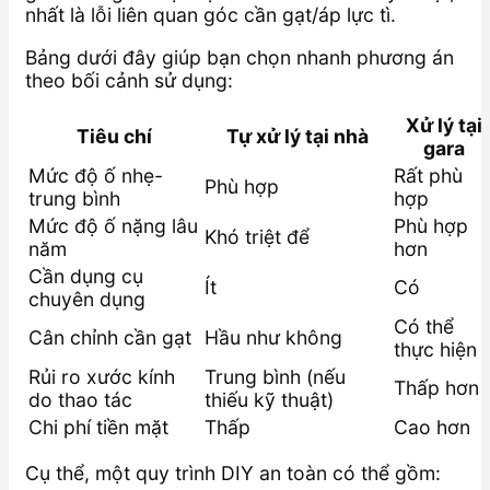
nhất là lỗi liên quan góc cần gạt/áp lực tì.
Bảng dưới đây giúp bạn chọn nhanh phương án
theo bối cảnh sử dụng:
Xử lý tại
Tiêu chí
Tự xử lý tại nhà
gara
Mức độ ố nhẹ-
Rất phù
Phù hợp
trung bình
hợp
Mức độ ố nặng lâu
Phù hợp
Khó triệt để
năm
hơn
Cần dụng cụ
Ít
Có
chuyên dụng
Có thể
Cân chỉnh cần gạt
Hầu như không
thực hiện
Rủi ro xước kính
Trung bình (nếu
Thấp hơn
do thao tác
thiếu kỹ thuật)
Chi phí tiền mặt
Thấp
Cao hơn
Cụ thể, một quy trình DIY an toàn có thể gồm: