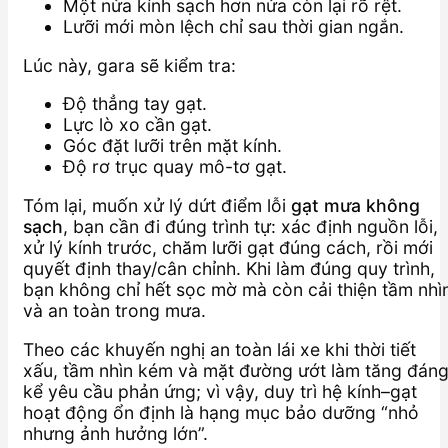
Một nửa kính sạch hơn nửa còn lại rõ rệt.
Lưỡi mới mòn lệch chỉ sau thời gian ngắn.
Lúc này, gara sẽ kiểm tra:
Độ thẳng tay gạt.
Lực lò xo cần gạt.
Góc đặt lưỡi trên mặt kính.
Độ rơ trục quay mô-tơ gạt.
Tóm lại, muốn xử lý dứt điểm lỗi
gạt mưa không
sạch
, bạn cần đi đúng trình tự: xác định nguồn lỗi,
xử lý kính trước, chăm lưỡi gạt đúng cách, rồi mới
quyết định thay/cân chỉnh. Khi làm đúng quy trình,
bạn không chỉ hết sọc mờ mà còn cải thiện tầm nhì
và an toàn trong mưa.
Theo các khuyến nghị an toàn lái xe khi thời tiết
xấu, tầm nhìn kém và mặt đường ướt làm tăng đán
kể yêu cầu phản ứng; vì vậy, duy trì hệ kính–gạt
hoạt động ổn định là hạng mục bảo dưỡng “nhỏ
nhưng ảnh hưởng lớn”.