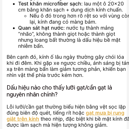
Test khăn microfiber sạch
: lau một ô 20×20
cm bằng khăn sạch + dung dịch kính chuẩn.
Nếu ô đó trong hơn rõ rệt so với vùng cò
lại, kính đang có màng bám.
Quan sát hạt nước
: nước tụ thành mảng
“nhão”, không thành giọt hoặc thành giọt
nhưng loang bất thường là dấu hiệu bề mặt
nhiễm bẩn.
Bên cạnh đó, kính ố lâu ngày thường gây chói lóa
khi đi đêm. Khi gặp xe ngược chiều, ánh sáng bị tá
xạ trên màng bẩn làm giảm tương phản, khiến bạn
nhìn vật thể phía trước kém hơn.
Dấu hiệu nào cho thấy lưỡi gạt/cần gạt là
nguyên nhân chính?
Lỗi lưỡi/cần gạt thường biểu hiện bằng vệt sọc lặp
đúng biên độ quét, tiếng rít hoặc
gạt mưa bị rung
giật trên kính
theo nhịp, đặc biệt khi bề mặt kính đ
được làm sạch mà hiện tượng không giảm.