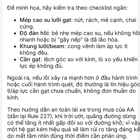
Để minh họa, hãy kiểm tra theo checklist ngắn:
Mép cao su lưỡi gạt
: nứt, rách, mẻ cạnh, chai
cứng.
Độ đàn hồi
: bẻ nhẹ mép cao su, nếu không hồ
nhanh hoặc bị “gãy nếp” là đã lão hóa.
Khung lưỡi/beam
: cong vênh làm áp lực tì
không đều.
Cần gạt
: lệch góc so với kính, lò xo yếu khiến
lực ép không đủ.
Ngoài ra, nếu lỗi xảy ra mạnh hơn ở đầu hành trình
hoặc cuối hành trình quét, đó thường là tín hiệu gó
tì/áp lực cần gạt chưa chuẩn, không đơn thuần do
kính.
Theo hướng dẫn an toàn lái xe trong mưa của AA
(dẫn lại Rule 227), khi trời ướt, quãng đường dừng
có thể tăng ít nhất gấp đôi so với đường khô; vì vậy
một hệ gạt kém hiệu quả sẽ làm rủi ro tăng đáng kể
do mất tầm nhìn đúng thời điểm cần phản ứng.