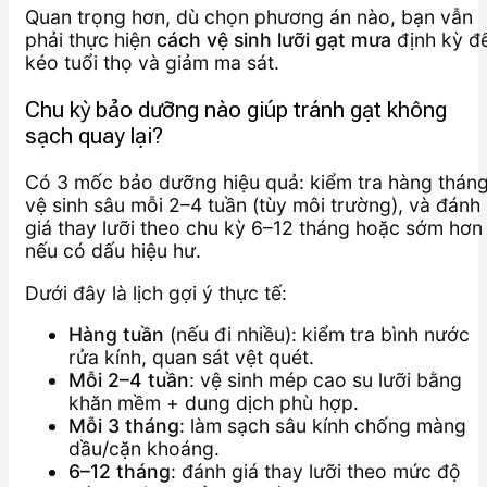
Quan trọng hơn, dù chọn phương án nào, bạn vẫn
phải thực hiện
cách vệ sinh lưỡi gạt mưa
định kỳ đ
kéo tuổi thọ và giảm ma sát.
Chu kỳ bảo dưỡng nào giúp tránh gạt không
sạch quay lại?
Có 3 mốc bảo dưỡng hiệu quả: kiểm tra hàng tháng
vệ sinh sâu mỗi 2–4 tuần (tùy môi trường), và đánh
giá thay lưỡi theo chu kỳ 6–12 tháng hoặc sớm hơn
nếu có dấu hiệu hư.
Dưới đây là lịch gợi ý thực tế:
Hàng tuần
(nếu đi nhiều): kiểm tra bình nước
rửa kính, quan sát vệt quét.
Mỗi 2–4 tuần
: vệ sinh mép cao su lưỡi bằng
khăn mềm + dung dịch phù hợp.
Mỗi 3 tháng
: làm sạch sâu kính chống màng
dầu/cặn khoáng.
6–12 tháng
: đánh giá thay lưỡi theo mức độ