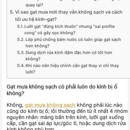
quay lại?
Vì sao gạt mưa mới thay vẫn không sạch và cách
tối ưu hệ kính–gạt?
Lưỡi gạt “đúng kích thước” nhưng “sai profile
cong” có gây sọc không?
Lớp phủ chống bám nước có luôn giúp gạt sạch
hơn không?
Dung dịch rửa kính đậm đặc hơn có tốt hơn
không?
Khi nào nên hiệu chỉnh cần gạt thay vì chỉ thay
lưỡi?
Gạt mưa không sạch có phải luôn do kính bị ố
không?
Không,
gạt mưa không sạch
không phải lúc nào
cũng do kính bị ố; lỗi thường đến từ ít nhất 4 nhóm
nguyên nhân: màng bẩn trên kính, lưỡi gạt xuống
cấp, cần gạt sai áp lực/góc tì, hoặc dung dịch rửa
kính không phù hợp.