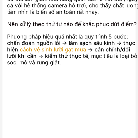
cả với hệ thống camera hỗ trợ), cho thấy chất lượn
tầm nhìn là biến số an toàn rất nhạy.
Nên xử lý theo thứ tự nào để khắc phục dứt điểm?
Phương pháp hiệu quả nhất là quy trình 5 bước:
chẩn đoán nguồn lỗi → làm sạch sâu kính → thực
hiện
cách vệ sinh lưỡi gạt mưa
→ cân chỉnh/đổi
lưỡi khi cần → kiểm thử thực tế
, mục tiêu là loại bỏ
sọc, mờ và rung giật.