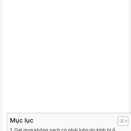
Mục lục
Gạt mưa không sạch có phải luôn do kính bị ố