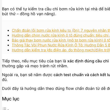
Bạn có thể tự kiểm tra cầu chì bơm rửa kính tại nhà để bi
bút thử – đồng hồ vạn năng).
Chẩn đoán lỗi bơm rửa kính kêu to (ồn): 7 nguyên nhân th
Hướng dẫn chọn nước rửa kính ô tô đúng chuẩn: tiêu chí
Báo giá thay bơm nước rửa kính (mô tơ bơm rửa kính) ô t
Thông Tắc Vòi Phun Nước Rửa Kính Ô Tô: Hướng Dẫn 5 B
Hướng dẫn kiểm tra (đo điện áp, đo thông mạch/điện trở
Tiếp theo, nếu mục tiêu của bạn là
xác định đúng cầu chì
thường gặp và mẹo tránh rút nhầm.
Ngoài ra, bạn sẽ nắm được
cách test chuẩn và cách kết l
đủ.
Dưới đây là hướng dẫn theo đúng flow chẩn đoán từ dễ đế
Mục lục