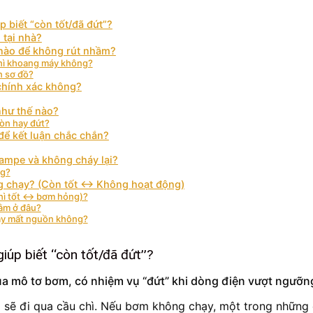
p biết “còn tốt/đã đứt”?
 tại nhà?
 nào để không rút nhầm?
chì khoang máy không?
n sơ đồ?
chính xác không?
như thế nào?
còn hay đứt?
để kết luận chắc chắn?
 ampe và không cháy lại?
ng?
ng chạy? (Còn tốt ↔ Không hoạt động)
 chì tốt ↔ bơm hỏng)?
nằm ở đâu?
gây mất nguồn không?
giúp biết “còn tốt/đã đứt”?
của mô tơ bơm, có nhiệm vụ “đứt” khi dòng điện vượt ngưỡn
 sẽ đi qua cầu chì. Nếu bơm không chạy, một trong những câ