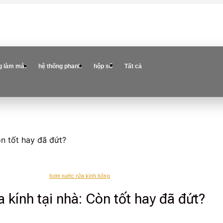
g làm mát
hệ thống phanh
hộp số
Tất cả
n tốt hay đã đứt?
bơm nước rửa kính hỏng
kính tại nhà: Còn tốt hay đã đứt?