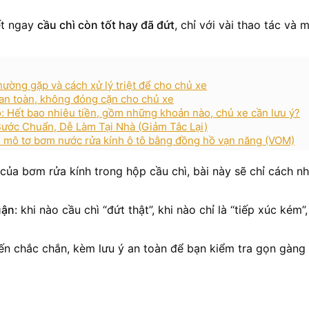
ết ngay
cầu chì còn tốt hay đã đứt
, chỉ với vài thao tác và 
ường gặp và cách xử lý triệt để cho chủ xe
 an toàn, không đóng cặn cho chủ xe
ô: Hết bao nhiêu tiền, gồm những khoản nào, chủ xe cần lưu ý?
ước Chuẩn, Dễ Làm Tại Nhà (Giảm Tắc Lại)
) mô tơ bơm nước rửa kính ô tô bằng đồng hồ vạn năng (VOM)
của bơm rửa kính trong hộp cầu chì, bài này sẽ chỉ cách nh
uận
: khi nào cầu chì “đứt thật”, khi nào chỉ là “tiếp xúc kém
n chắc chắn, kèm lưu ý an toàn để bạn kiểm tra gọn gàng t