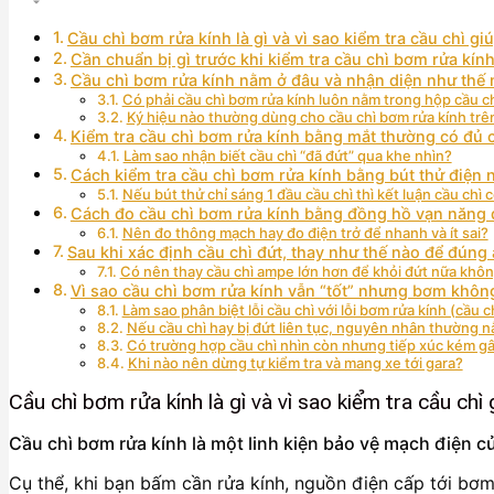
Cầu chì bơm rửa kính là gì và vì sao kiểm tra cầu chì giú
Cần chuẩn bị gì trước khi kiểm tra cầu chì bơm rửa kính
Cầu chì bơm rửa kính nằm ở đâu và nhận diện như thế
Có phải cầu chì bơm rửa kính luôn nằm trong hộp cầu 
Ký hiệu nào thường dùng cho cầu chì bơm rửa kính trê
Kiểm tra cầu chì bơm rửa kính bằng mắt thường có đủ 
Làm sao nhận biết cầu chì “đã đứt” qua khe nhìn?
Cách kiểm tra cầu chì bơm rửa kính bằng bút thử điện 
Nếu bút thử chỉ sáng 1 đầu cầu chì thì kết luận cầu chì 
Cách đo cầu chì bơm rửa kính bằng đồng hồ vạn năng 
Nên đo thông mạch hay đo điện trở để nhanh và ít sai?
Sau khi xác định cầu chì đứt, thay như thế nào để đúng
Có nên thay cầu chì ampe lớn hơn để khỏi đứt nữa khô
Vì sao cầu chì bơm rửa kính vẫn “tốt” nhưng bơm khô
Làm sao phân biệt lỗi cầu chì với lỗi bơm rửa kính (cầu
Nếu cầu chì hay bị đứt liên tục, nguyên nhân thường 
Có trường hợp cầu chì nhìn còn nhưng tiếp xúc kém 
Khi nào nên dừng tự kiểm tra và mang xe tới gara?
Cầu chì bơm rửa kính là gì và vì sao kiểm tra cầu chì 
Cầu chì bơm rửa kính là một linh kiện bảo vệ mạch điện 
Cụ thể, khi bạn bấm cần rửa kính, nguồn điện cấp tới bơm