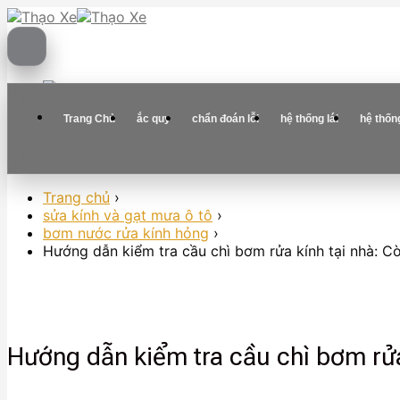
Skip
to
content
Trang Chủ
ắc quy
chẩn đoán lỗi
hệ thống lái
hệ thốn
Trang chủ
›
sửa kính và gạt mưa ô tô
›
bơm nước rửa kính hỏng
›
Hướng dẫn kiểm tra cầu chì bơm rửa kính tại nhà: Cò
Hướng dẫn kiểm tra cầu chì bơm rửa 