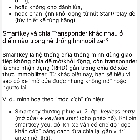
đúng,
hoặc không cho đánh lửa,
hoặc chặn lệnh khởi động từ nút Start/relay đề
(tùy thiết kế từng hãng).
Smartkey và chìa Transponder khác nhau ở
điểm nào trong hệ thống Immobilizer?
Smartkey là hệ thống chìa thông minh dùng giao
tiếp không chìa để mở/khởi động, còn transponder
là chip nhận dạng (RFID) gắn trong chìa để xác
thực immobilizer.
Từ khác biệt này, bạn sẽ hiểu vì
sao có xe “mở cửa được nhưng không nổ” hoặc
ngược lại.
Ví dụ minh họa theo “móc xích” tín hiệu:
Smartkey
thường phục vụ 2 lớp:
keyless entry
(mở cửa) +
keyless start
(cho phép nổ). Khi pin
smartkey yếu, đôi khi xe vẫn có chế độ “đọc
khẩn cấp” bằng cách đưa chìa lại gần vị trí
anten nội thất.