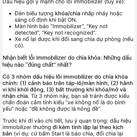
Dấu hiệu gợi ý mạnh cho lỗi immobilizer (tùy xe):
Đèn biểu tượng
khóa/chìa
nhấp nháy hoặc
sáng cố định khi bật ON.
Màn hình báo “Immobilizer”, “Key not
detected”, “Key not recognized”.
Xe nổ lại được khi đổi sang chìa dự phòng (nếu
có).
Nhận biết lỗi Immobilizer do chìa khóa: Những dấu
hiệu nào “đúng chất” nhất?
Có 3 nhóm dấu hiệu lỗi immobilizer do chìa khóa
chính: (1) cảnh báo trên táp-lô/màn hình, (2) hành
vi khi khởi động, (3) bất thường khi khóa/mở và
nhận chìa.
Từ 3 nhóm này, bạn sẽ tránh được kiểu
chẩn đoán cảm tính kiểu “xe không nổ là do bình
yếu” hoặc “đề không được là hỏng đề”.
Trước khi đi vào chi tiết, lưu ý quan trọng: dấu hiệu
immobilizer thường
đi kèm tính lặp lại theo kịch
bản
(ví dụ: cứ bấm Start là báo chìa, đổi chìa lại