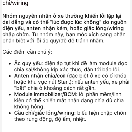
chì/wiring
Nhóm nguyên nhân ở xe thường khiến lỗi lặp lại
dai dẳng và có thể “lúc được lúc không” do nguồn
điện yếu, anten nhận kém, hoặc giắc lỏng/wiring
chập chờn.
Từ nhóm này, bạn móc xích sang phần
phân biệt với lỗi ắc quy/đề để tránh nhầm.
Các điểm cần chú ý:
Ắc quy yếu
: điện áp tụt khi đề làm module đọc
chìa sai/không kịp xác thực, dẫn tới báo lỗi.
Anten nhận chìa/coil
(đặc biệt ở xe có ổ khóa
hoặc khu vực nút Start): nếu anten yếu, xe phải
“bắt” chìa ở khoảng cách rất gần.
Module immobilizer/BCM
: lỗi phần mềm/linh
kiện có thể khiến mất nhận dạng chìa dù chìa
không hỏng.
Cầu chì/giắc lỏng/wiring
: biểu hiện chập chờn
theo rung động, độ ẩm, nhiệt.