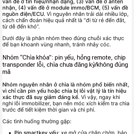
vấn đề ở tín hiệu/nhận dạng, (3) vấn đề ở anten
nhận, (4) vấn đề ở module immo/BCM, (5) vấn đề
nguồn điện/ECU.
Vì nguyên nhân trải dài nhiều lớp,
cách chẩn đoán hiệu quả nhất là “đi từ rẻ đến đắt,
từ dễ đến khó”.
Dưới đây là phân nhóm theo đúng chuỗi xác thực
để bạn khoanh vùng nhanh, tránh nhảy cóc.
Nhóm “Chìa khóa”: pin yếu, hỏng remote, chip
transponder lỗi, chìa chưa đăng ký/không đúng
mã
Nhóm nguyên nhân ở chìa là nhóm phổ biến nhất,
vì chỉ cần pin yếu hoặc chìa bị lỗi vật lý là tín hiệu
xác thực đã suy giảm đáng kể.
Vì vậy, ngay khi
nghi lỗi immobilizer, bạn nên móc xích kiểm tra chìa
trước để tiết kiệm thời gian và chi phí.
Các tình huống thường gặp:
Pin smartkey yếu
: xe mở cửa chập chờn, báo