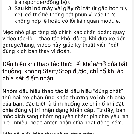
transponder/đồng bộ).
Sau khi nổ máy vài giây rồi tắt
(ít gặp hơn tùy
xe): có thể hệ thống cắt phun vì xác thực
không hợp lệ hoặc có lỗi liên quan module.
Mẹo nhỏ giúp tăng độ chính xác chẩn đoán: quay
video táp-lô + thao tác khởi động. Khi đưa xe đến
garage/hãng, video này giúp kỹ thuật viên “bắt”
đúng kịch bản thay vì đoán.
Dấu hiệu khi thao tác thực tế: khóa/mở cửa bất
thường, không Start/Stop được, chỉ nổ khi áp
chìa sát điểm nhận
Nhóm dấu hiệu thao tác là dấu hiệu “đúng chất”
thứ hai: xe phản ứng khác thường với chính chìa
của bạn, đặc biệt là tình huống xe chỉ nổ khi đặt
chìa đúng vị trí nhận dạng khẩn cấp.
Từ đây, bạn
móc xích sang nhóm nguyên nhân: pin chìa yếu, tín
hiệu nhiễu, hoặc anten nhận chìa hoạt động kém.