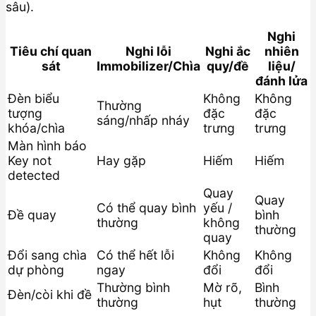
sâu).
Nghi
Tiêu chí quan
Nghi lỗi
Nghi ắc
nhiên
sát
Immobilizer/Chìa
quy/đề
liệu/
đánh lửa
Đèn biểu
Không
Không
Thường
tượng
đặc
đặc
sáng/nhấp nháy
khóa/chìa
trưng
trưng
Màn hình báo
Key not
Hay gặp
Hiếm
Hiếm
detected
Quay
Quay
Có thể quay bình
yếu /
Đề quay
bình
thường
không
thường
quay
Đổi sang chìa
Có thể hết lỗi
Không
Không
dự phòng
ngay
đổi
đổi
Thường bình
Mờ rõ,
Bình
Đèn/còi khi đề
thường
hụt
thường