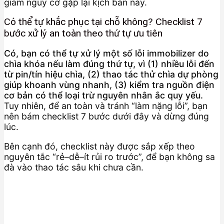
giảm nguy cơ gặp lại kịch bản này.
Có thể tự khắc phục tại chỗ không? Checklist 7
bước xử lý an toàn theo thứ tự ưu tiên
Có, bạn có thể tự xử lý một số lỗi immobilizer do
chìa khóa nếu làm đúng thứ tự, vì (1) nhiều lỗi đến
từ pin/tín hiệu chìa, (2) thao tác thử chìa dự phòng
giúp khoanh vùng nhanh, (3) kiểm tra nguồn điện
cơ bản có thể loại trừ nguyên nhân ắc quy yếu.
Tuy nhiên, để an toàn và tránh “làm nặng lỗi”, bạn
nên bám checklist 7 bước dưới đây và dừng đúng
lúc.
Bên cạnh đó, checklist này được sắp xếp theo
nguyên tắc “rẻ–dễ–ít rủi ro trước”, để bạn không sa
đà vào thao tác sâu khi chưa cần.