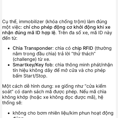
Cụ thể, immobilizer (khóa chống trộm) làm đúng
một việc:
chỉ cho phép động cơ khởi động khi xe
nhận đúng mã ID hợp lệ
. Trên đa số xe, mã ID này
đến từ:
Chìa Transponder
: chìa có
chip RFID
(thường
nằm trong đầu chìa) trả lời “thử thách”
(challenge) từ xe.
Smartkey/Key fob
: chìa thông minh phát/nhận
tín hiệu không dây để mở cửa và cho phép
bấm Start/Stop.
Một cách dễ hình dung: xe giống như “cửa kiểm
soát” có danh sách mã được phép. Nếu mã chìa
không khớp (hoặc xe không đọc được mã), hệ
thống sẽ:
không cho bơm nhiên liệu/kim phun hoạt động