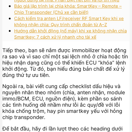
Báo giá lập trình lại chìa khóa: SmartKey – Remote –
Chip Transponder (Chủ xe cần biết)
Cách kiểm tra anten LF/receiver RF Smart Key khi xe
không nhận chìa: Quy trình chẩn đoán từ A–Z
Hướng dẫn khởi động (nổ máy) khi xe không nhận chìa
Smartkey: 7 cách xử lý nhanh cho tài xế
Tiếp theo, bạn sẽ nắm được immobilizer hoạt động
ra sao và vì sao chỉ một sai lệch nhỏ ở chìa hoặc tín
hiệu nhận dạng cũng có thể khiến ECU “khóa” lệnh
khởi động. Từ đó, bạn hiểu đúng bản chất để xử lý
đúng thứ tự ưu tiên.
Ngoài ra, bài viết cung cấp checklist dấu hiệu và
nguyên nhân theo nhóm (chìa, anten nhận, module
immo/BCM, ECU, nguồn điện), kèm phần so sánh
các tình huống dễ nhầm như lỗi ắc quy/đề với lỗi
khóa chống trộm, hay pin smartkey yếu với hỏng
chip transponder.
Để bắt đầu, hãy đi lần lượt theo các heading dưới