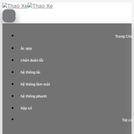
Skip
to
content
Trang Chủ
ắc quy
chẩn đoán lỗi
hệ thống lái
hệ thống làm mát
hệ thống phanh
hộp số
Tất cả