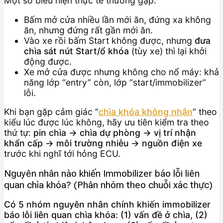
Một số biểu hiện thực tế thường gặp:
Bấm mở cửa nhiều lần mới ăn, đứng xa không
ăn, nhưng đứng rất gần mới ăn.
Vào xe rồi bấm Start không được, nhưng
đưa
chìa sát nút Start/ổ khóa
(tùy xe) thì lại khởi
động được.
Xe mở cửa được nhưng không cho nổ máy: khả
năng lớp “entry” còn, lớp “start/immobilizer”
lỗi.
Khi bạn gặp cảm giác “
chìa khóa không nhận
” theo
kiểu lúc được lúc không, hãy ưu tiên kiểm tra theo
thứ tự:
pin chìa → chìa dự phòng → vị trí nhận
khẩn cấp → môi trường nhiễu → nguồn điện xe
trước khi nghĩ tới hỏng ECU.
Nguyên nhân nào khiến Immobilizer báo lỗi liên
quan chìa khóa? (Phân nhóm theo chuỗi xác thực)
Có 5 nhóm nguyên nhân chính khiến immobilizer
báo lỗi liên quan chìa khóa: (1) vấn đề ở chìa, (2)