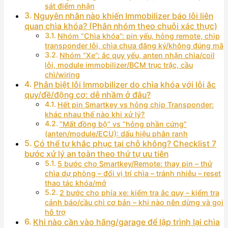
sát điểm nhận
Nguyên nhân nào khiến Immobilizer báo lỗi liên
quan chìa khóa? (Phân nhóm theo chuỗi xác thực)
Nhóm “Chìa khóa”: pin yếu, hỏng remote, chip
transponder lỗi, chìa chưa đăng ký/không đúng mã
Nhóm “Xe”: ắc quy yếu, anten nhận chìa/coil
lỗi, module immobilizer/BCM trục trặc, cầu
chì/wiring
Phân biệt lỗi Immobilizer do chìa khóa với lỗi ắc
quy/đề/động cơ: dễ nhầm ở đâu?
Hết pin Smartkey vs hỏng chip Transponder:
khác nhau thế nào khi xử lý?
“Mất đồng bộ” vs “hỏng phần cứng”
(anten/module/ECU): dấu hiệu phân ranh
Có thể tự khắc phục tại chỗ không? Checklist 7
bước xử lý an toàn theo thứ tự ưu tiên
5 bước cho Smartkey/Remote: thay pin – thử
chìa dự phòng – đổi vị trí chìa – tránh nhiễu – reset
thao tác khóa/mở
2 bước cho phía xe: kiểm tra ắc quy – kiểm tra
cảnh báo/cầu chì cơ bản – khi nào nên dừng và gọi
hỗ trợ
Khi nào cần vào hãng/garage để lập trình lại chìa