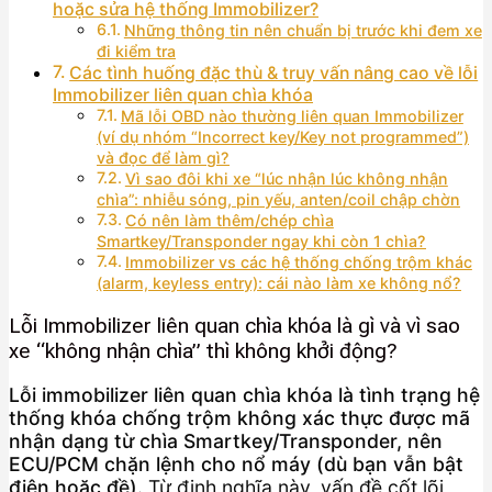
hoặc sửa hệ thống Immobilizer?
Những thông tin nên chuẩn bị trước khi đem xe
đi kiểm tra
Các tình huống đặc thù & truy vấn nâng cao về lỗi
Immobilizer liên quan chìa khóa
Mã lỗi OBD nào thường liên quan Immobilizer
(ví dụ nhóm “Incorrect key/Key not programmed”)
và đọc để làm gì?
Vì sao đôi khi xe “lúc nhận lúc không nhận
chìa”: nhiễu sóng, pin yếu, anten/coil chập chờn
Có nên làm thêm/chép chìa
Smartkey/Transponder ngay khi còn 1 chìa?
Immobilizer vs các hệ thống chống trộm khác
(alarm, keyless entry): cái nào làm xe không nổ?
Lỗi Immobilizer liên quan chìa khóa là gì và vì sao
xe “không nhận chìa” thì không khởi động?
Lỗi immobilizer liên quan chìa khóa là tình trạng hệ
thống khóa chống trộm không xác thực được mã
nhận dạng từ chìa Smartkey/Transponder, nên
ECU/PCM chặn lệnh cho nổ máy (dù bạn vẫn bật
điện hoặc đề).
Từ định nghĩa này, vấn đề cốt lõi