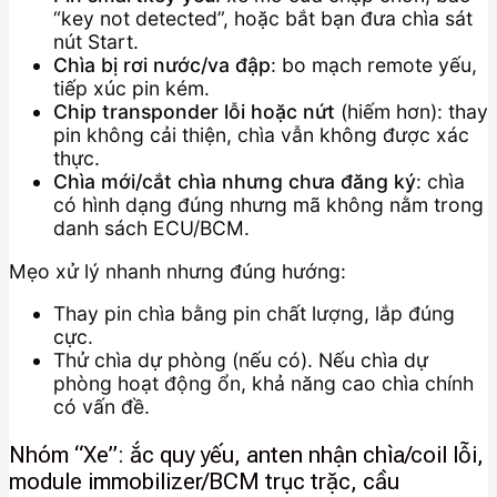
“key not detected”, hoặc bắt bạn đưa chìa sát
nút Start.
Chìa bị rơi nước/va đập
: bo mạch remote yếu,
tiếp xúc pin kém.
Chip transponder lỗi hoặc nứt
(hiếm hơn): thay
pin không cải thiện, chìa vẫn không được xác
thực.
Chìa mới/cắt chìa nhưng chưa đăng ký
: chìa
có hình dạng đúng nhưng mã không nằm trong
danh sách ECU/BCM.
Mẹo xử lý nhanh nhưng đúng hướng:
Thay pin chìa bằng pin chất lượng, lắp đúng
cực.
Thử chìa dự phòng (nếu có). Nếu chìa dự
phòng hoạt động ổn, khả năng cao chìa chính
có vấn đề.
Nhóm “Xe”: ắc quy yếu, anten nhận chìa/coil lỗi,
module immobilizer/BCM trục trặc, cầu