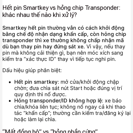
Hết pin Smartkey vs hỏng chip Transponder:
khác nhau thế nào khi xử lý?
Smartkey hết pin thường vẫn có cách khởi động
bằng chế độ nhận dạng khẩn cấp, còn hỏng chip
transponder thì xe thường không chấp nhận mã
dù bạn thay pin hay đứng sát xe.
Vì vậy, nếu thay
pin mà không cải thiện gì, bạn nên móc xích sang
kiểm tra “xác thực ID” thay vì tiếp tục nghi pin.
Dấu hiệu giúp phân biệt:
Hết pin smartkey
: mở cửa/khởi động chập
chờn; đưa chìa sát nút Start hoặc đúng vị trí
quy định thì nổ được.
Hỏng transponder/ID không hợp lệ
: xe báo
chìa/khóa liên tục; không nổ ngay cả khi thao
tác “khẩn cấp”; thường cần kiểm tra/đăng ký lại
hoặc làm lại chìa.
“Mất đồng bộ” vs “hỏng phần cứng”