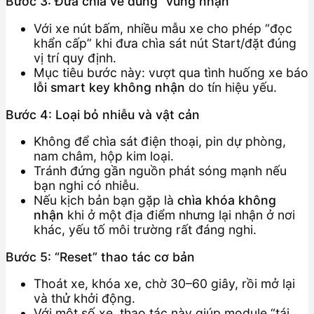
Bước 3: Đưa chìa về đúng “vùng nhận”
Với xe nút bấm, nhiều mẫu xe cho phép “đọc
khẩn cấp” khi đưa chìa sát nút Start/đặt đúng
vị trí quy định.
Mục tiêu bước này: vượt qua tình huống xe báo
lỗi smart key không nhận
do tín hiệu yếu.
Bước 4: Loại bỏ nhiễu và vật cản
Không để chìa sát điện thoại, pin dự phòng,
nam châm, hộp kim loại.
Tránh đứng gần nguồn phát sóng mạnh nếu
bạn nghi có nhiễu.
Nếu kịch bản bạn gặp là
chìa khóa không
nhận
khi ở một địa điểm nhưng lại nhận ở nơi
khác, yếu tố môi trường rất đáng nghi.
Bước 5: “Reset” thao tác cơ bản
Thoát xe, khóa xe, chờ 30–60 giây, rồi mở lại
và thử khởi động.
Với một số xe, thao tác này giúp module “tái