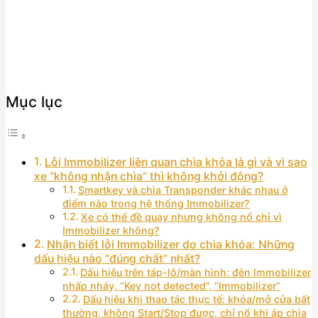
Mục lục
Lỗi Immobilizer liên quan chìa khóa là gì và vì sao
xe “không nhận chìa” thì không khởi động?
Smartkey và chìa Transponder khác nhau ở
điểm nào trong hệ thống Immobilizer?
Xe có thể đề quay nhưng không nổ chỉ vì
Immobilizer không?
Nhận biết lỗi Immobilizer do chìa khóa: Những
dấu hiệu nào “đúng chất” nhất?
Dấu hiệu trên táp-lô/màn hình: đèn Immobilizer
nhấp nháy, “Key not detected”, “Immobilizer”
Dấu hiệu khi thao tác thực tế: khóa/mở cửa bất
thường, không Start/Stop được, chỉ nổ khi áp chìa