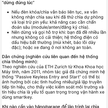
“dừng đúng lúc”
Nếu đèn khóa/chìa vẫn báo liên tục, xe vẫn
không nhận chìa sau khi đã thử chìa dự phòng
và loại trừ pin yếu: khả năng cao cần chẩn
đoán sâu (module/anten/đăng ký chìa).
Nên dừng và gọi hỗ trợ khi: bạn đã đề nhiều lần
nhưng không có cải thiện; hệ thống điện có
dấu hiệu bất thường (mùi khét, báo lỗi dày
đặc); hoặc xe đang ở nơi không an toàn.
Dẫn chứng (nghiên cứu liên quan đến hệ thống
chìa thông minh):
Theo nghiên cứu của ETH Zurich từ Khoa Khoa học
Máy tính, năm 2011, nhóm tác giả đã chứng minh hệ
thống “Passive Keyless Entry and Start” có thể bị
ảnh hưởng bởi các tình huống nhiễu/giả lập truyền
tiếp tín hiệu, cho thấy việc kiểm soát môi trường và
tín hiệu chìa là yếu tố quan trọng trong vận hành xe
dùng smartkey.
Khi nào cần vào hãng/garage để lập trình lại chìa