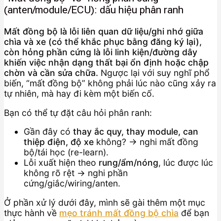
(anten/module/ECU): dấu hiệu phân ranh
Mất đồng bộ là lỗi liên quan dữ liệu/ghi nhớ giữa
chìa và xe (có thể khắc phục bằng đăng ký lại),
còn hỏng phần cứng là lỗi linh kiện/đường dây
khiến việc nhận dạng thất bại ổn định hoặc chập
chờn và cần sửa chữa.
Ngược lại với suy nghĩ phổ
biến, “mất đồng bộ” không phải lúc nào cũng xảy ra
tự nhiên, mà hay đi kèm một biến cố.
Bạn có thể tự đặt câu hỏi phân ranh:
Gần đây có
thay ắc quy, thay module, can
thiệp điện, độ xe
không? → nghi mất đồng
bộ/tái học (re-learn).
Lỗi xuất hiện theo
rung/ẩm/nóng
, lúc được lúc
không rõ rệt → nghi phần
cứng/giắc/wiring/anten.
Ở phần xử lý dưới đây, mình sẽ gài thêm một mục
thực hành về
mẹo tránh mất đồng bộ chìa
để bạn