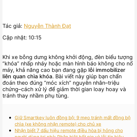
Tác giả:
Nguyễn Thành Đạt
Cập nhật: 10:15
Khi xe bỗng dưng không khởi động, đèn biểu tượng
“khóa” nhấp nháy hoặc màn hình báo không cho nổ
máy, khả năng cao bạn đang gặp
lỗi immobilizer
liên quan chìa khóa
. Bài viết này giúp bạn chẩn
đoán theo đúng “móc xích” nguyên nhân–triệu
chứng–cách xử lý để giảm thời gian loay hoay và
tránh thay nhầm phụ tùng.
Giữ Smartkey luôn đồng bộ: 9 mẹo tránh mất đồng bộ
chìa (xe không nhận remote) cho chủ xe
Nhận biết 7 dấu hiệu remote điều hòa bị hỏng cho
người dùng tại nhà: Phân biệt hết pin và lỗi tín hiệu