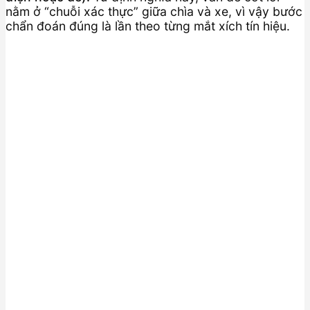
nằm ở “chuỗi xác thực” giữa chìa và xe, vì vậy bước
chẩn đoán đúng là lần theo từng mắt xích tín hiệu.