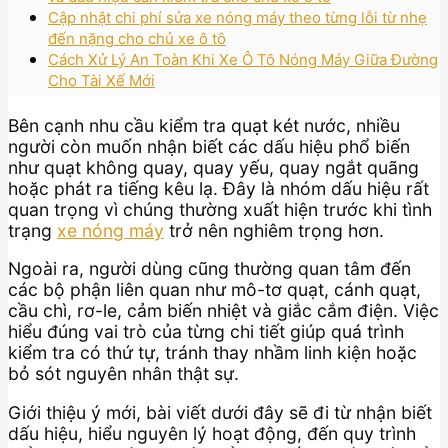
Cập nhật chi phí sửa xe nóng máy theo từng lỗi từ nhẹ
đến nặng cho chủ xe ô tô
Cách Xử Lý An Toàn Khi Xe Ô Tô Nóng Máy Giữa Đường
Cho Tài Xế Mới
Bên cạnh nhu cầu kiểm tra quạt két nước, nhiều
người còn muốn nhận biết các dấu hiệu phổ biến
như quạt không quay, quay yếu, quay ngắt quãng
hoặc phát ra tiếng kêu lạ. Đây là nhóm dấu hiệu rất
quan trọng vì chúng thường xuất hiện trước khi tình
trạng
xe nóng máy
trở nên nghiêm trọng hơn.
Ngoài ra, người dùng cũng thường quan tâm đến
các bộ phận liên quan như mô-tơ quạt, cánh quạt,
cầu chì, rơ-le, cảm biến nhiệt và giắc cắm điện. Việc
hiểu đúng vai trò của từng chi tiết giúp quá trình
kiểm tra có thứ tự, tránh thay nhầm linh kiện hoặc
bỏ sót nguyên nhân thật sự.
Giới thiệu ý mới, bài viết dưới đây sẽ đi từ nhận biết
dấu hiệu, hiểu nguyên lý hoạt động, đến quy trình