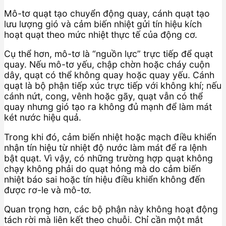
Mô-tơ quạt tạo chuyển động quay, cánh quạt tạo
lưu lượng gió và cảm biến nhiệt gửi tín hiệu kích
hoạt quạt theo mức nhiệt thực tế của động cơ.
Cụ thể hơn, mô-tơ là “nguồn lực” trực tiếp để quạt
quay. Nếu mô-tơ yếu, chập chờn hoặc cháy cuộn
dây, quạt có thể không quay hoặc quay yếu. Cánh
quạt là bộ phận tiếp xúc trực tiếp với không khí; nếu
cánh nứt, cong, vênh hoặc gãy, quạt vẫn có thể
quay nhưng gió tạo ra không đủ mạnh để làm mát
két nước hiệu quả.
Trong khi đó, cảm biến nhiệt hoặc mạch điều khiển
nhận tín hiệu từ nhiệt độ nước làm mát để ra lệnh
bật quạt. Vì vậy, có những trường hợp quạt không
chạy không phải do quạt hỏng mà do cảm biến
nhiệt báo sai hoặc tín hiệu điều khiển không đến
được rơ-le và mô-tơ.
Quan trọng hơn, các bộ phận này không hoạt động
tách rời mà liên kết theo chuỗi. Chỉ cần một mắt