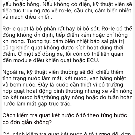
yếu hoặc hỏng. Nếu không có điện, kỹ thuật viên sẽ
tiếp tục truy ngược về rơ-le, cầu chì, cảm biến nhiệt
và mạch điều khiển.
Rơ-le quạt là bộ phận rất hay bị bỏ sót. Rơ-le có thể
đóng không ổn định, tiếp điểm kém hoặc chỉ hỏng
khi nóng. Tương tự, cảm biến nhiệt báo sai giá trị
cũng khiến quạt không được kích hoạt đúng thời
điểm. Ở một số dòng xe, lỗi còn có thể liên quan
đến module điều khiển quạt hoặc ECU.
Ngoài ra, kỹ thuật viên thường sẽ đối chiếu thêm
tình trạng nước làm mát, két nước, van hằng nhiệt
và bơm nước. Đây là bước cần thiết vì có trường
hợp quạt hoạt động bình thường nhưng xe vẫn nóng
do két nước bẩn/thủng gây nóng hoặc do tuần hoàn
nước làm mát gặp trục trặc.
Cách kiểm tra quạt két nước ô tô theo từng bước
có đơn giản không?
Có, cách kiểm tra quạt két nước ô tô tương đối đơn