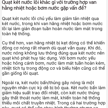
Quạt két nước lỗi khác gì với trường hợp van
hằng nhiệt hoặc bơm nước gặp vấn đề?
Quạt két nước lỗi chủ yếu làm giảm tản nhiệt qua
két nước, trong khi van hằng nhiệt hoặc bơm nước
lỗi lại làm gián đoạn tuần hoàn nước làm mát trong
toàn hệ thống.
Cụ thể hơn, van hằng nhiệt bị kẹt đóng có thể khiến
động cơ nóng rất nhanh dù quạt vẫn quay. Khi đó,
nước nóng không lưu thông đúng qua két nước nên
quạt khó phát huy tác dụng. Với bơm nước yếu
hoặc hỏng cánh bơm, nước làm mát tuần hoàn kém,
nhiệt tích tụ trong động cơ và biểu hiện cũng có thể
gần giống lỗi quạt.
Ngoài ra, két nước bẩn/thủng gây nóng là một
nguyên nhân cực kỳ dễ bị bỏ qua. Két nước bẩn làm
giảm hiệu suất trao đổi nhiệt, còn két nước thủng
gây thất thoát nước làm mát, khiến toàn hệ thống
thiếu môi chất truyền nhiệt. Trong cả hai trường hợp
này, quạt có thể vẫn chạy bình thường nhưng xe