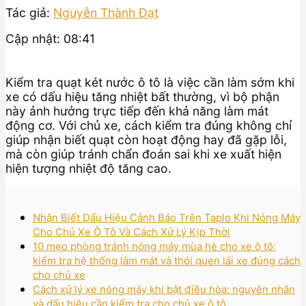
Tác giả:
Nguyễn Thành Đạt
Cập nhật: 08:41
Kiểm tra quạt két nước ô tô là việc cần làm sớm khi
xe có dấu hiệu tăng nhiệt bất thường, vì bộ phận
này ảnh hưởng trực tiếp đến khả năng làm mát
động cơ. Với chủ xe, cách kiểm tra đúng không chỉ
giúp nhận biết quạt còn hoạt động hay đã gặp lỗi,
mà còn giúp tránh chẩn đoán sai khi xe xuất hiện
hiện tượng nhiệt độ tăng cao.
Nhận Biết Dấu Hiệu Cảnh Báo Trên Taplo Khi Nóng Máy
Cho Chủ Xe Ô Tô Và Cách Xử Lý Kịp Thời
10 mẹo phòng tránh nóng máy mùa hè cho xe ô tô:
kiểm tra hệ thống làm mát và thói quen lái xe đúng cách
cho chủ xe
Cách xử lý xe nóng máy khi bật điều hòa: nguyên nhân
và dấu hiệu cần kiểm tra cho chủ xe ô tô