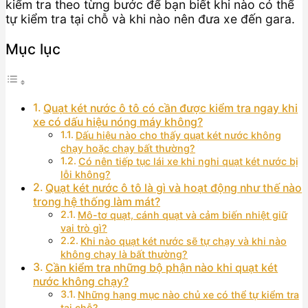
kiểm tra theo từng bước để bạn biết khi nào có thể
tự kiểm tra tại chỗ và khi nào nên đưa xe đến gara.
Mục lục
Quạt két nước ô tô có cần được kiểm tra ngay khi
xe có dấu hiệu nóng máy không?
Dấu hiệu nào cho thấy quạt két nước không
chạy hoặc chạy bất thường?
Có nên tiếp tục lái xe khi nghi quạt két nước bị
lỗi không?
Quạt két nước ô tô là gì và hoạt động như thế nào
trong hệ thống làm mát?
Mô-tơ quạt, cánh quạt và cảm biến nhiệt giữ
vai trò gì?
Khi nào quạt két nước sẽ tự chạy và khi nào
không chạy là bất thường?
Cần kiểm tra những bộ phận nào khi quạt két
nước không chạy?
Những hạng mục nào chủ xe có thể tự kiểm tra
tại chỗ?