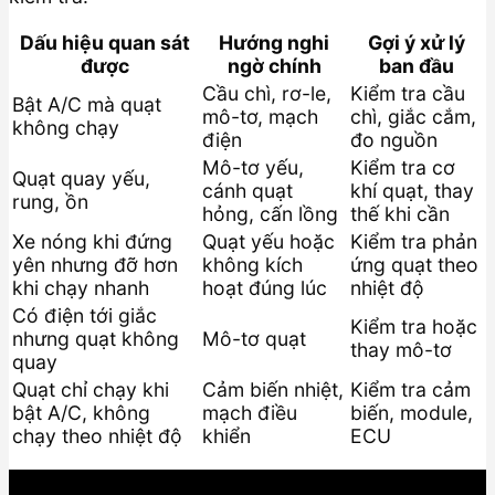
Dấu hiệu quan sát
Hướng nghi
Gợi ý xử lý
được
ngờ chính
ban đầu
Cầu chì, rơ-le,
Kiểm tra cầu
Bật A/C mà quạt
mô-tơ, mạch
chì, giắc cắm,
không chạy
điện
đo nguồn
Mô-tơ yếu,
Kiểm tra cơ
Quạt quay yếu,
cánh quạt
khí quạt, thay
rung, ồn
hỏng, cấn lồng
thế khi cần
Xe nóng khi đứng
Quạt yếu hoặc
Kiểm tra phản
yên nhưng đỡ hơn
không kích
ứng quạt theo
khi chạy nhanh
hoạt đúng lúc
nhiệt độ
Có điện tới giắc
Kiểm tra hoặc
nhưng quạt không
Mô-tơ quạt
thay mô-tơ
quay
Quạt chỉ chạy khi
Cảm biến nhiệt,
Kiểm tra cảm
bật A/C, không
mạch điều
biến, module,
chạy theo nhiệt độ
khiển
ECU