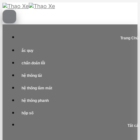
Skip
to
content
Trang Chủ
ắc quy
chẩn đoán lỗi
hệ thống lái
hệ thống làm mát
hệ thống phanh
hộp số
Tất cả