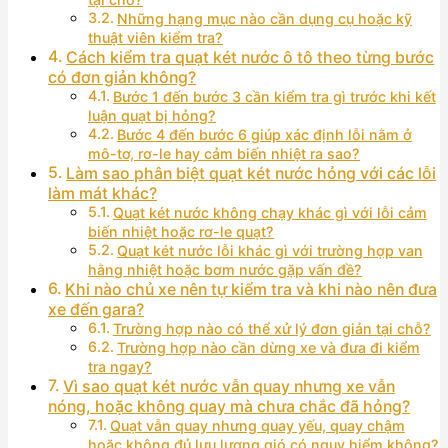
Những hạng mục nào cần dụng cụ hoặc kỹ
thuật viên kiểm tra?
Cách kiểm tra quạt két nước ô tô theo từng bước
có đơn giản không?
Bước 1 đến bước 3 cần kiểm tra gì trước khi kết
luận quạt bị hỏng?
Bước 4 đến bước 6 giúp xác định lỗi nằm ở
mô-tơ, rơ-le hay cảm biến nhiệt ra sao?
Làm sao phân biệt quạt két nước hỏng với các lỗi
làm mát khác?
Quạt két nước không chạy khác gì với lỗi cảm
biến nhiệt hoặc rơ-le quạt?
Quạt két nước lỗi khác gì với trường hợp van
hằng nhiệt hoặc bơm nước gặp vấn đề?
Khi nào chủ xe nên tự kiểm tra và khi nào nên đưa
xe đến gara?
Trường hợp nào có thể xử lý đơn giản tại chỗ?
Trường hợp nào cần dừng xe và đưa đi kiểm
tra ngay?
Vì sao quạt két nước vẫn quay nhưng xe vẫn
nóng, hoặc không quay mà chưa chắc đã hỏng?
Quạt vẫn quay nhưng quay yếu, quay chậm
hoặc không đủ lưu lượng gió có nguy hiểm không?