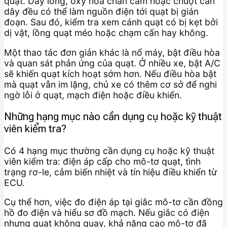
quạt. Dây lỏng, oxy hóa chân cắm hoặc chuột cắn
dây đều có thể làm nguồn điện tới quạt bị gián
đoạn. Sau đó, kiểm tra xem cánh quạt có bị kẹt bởi
dị vật, lồng quạt méo hoặc chạm cấn hay không.
Một thao tác đơn giản khác là nổ máy, bật điều hòa
và quan sát phản ứng của quạt. Ở nhiều xe, bật A/C
sẽ khiến quạt kích hoạt sớm hơn. Nếu điều hòa bật
mà quạt vẫn im lặng, chủ xe có thêm cơ sở để nghi
ngờ lỗi ở quạt, mạch điện hoặc điều khiển.
Những hạng mục nào cần dụng cụ hoặc kỹ thuật
viên kiểm tra?
Có 4 hạng mục thường cần dụng cụ hoặc kỹ thuật
viên kiểm tra: điện áp cấp cho mô-tơ quạt, tình
trạng rơ-le, cảm biến nhiệt và tín hiệu điều khiển từ
ECU.
Cụ thể hơn, việc đo điện áp tại giắc mô-tơ cần đồng
hồ đo điện và hiểu sơ đồ mạch. Nếu giắc có điện
nhưng quạt không quay, khả năng cao mô-tơ đã