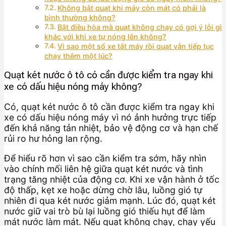
Không bật quạt khi máy còn mát có phải là
bình thường không?
Bật điều hòa mà quạt không chạy có gợi ý lỗi gì
khác với khi xe tự nóng lên không?
Vì sao một số xe tắt máy rồi quạt vẫn tiếp tục
chạy thêm một lúc?
Quạt két nước ô tô có cần được kiểm tra ngay khi
xe có dấu hiệu nóng máy không?
Có, quạt két nước ô tô cần được kiểm tra ngay khi
xe có dấu hiệu nóng máy vì nó ảnh hưởng trực tiếp
đến khả năng tản nhiệt, bảo vệ động cơ và hạn chế
rủi ro hư hỏng lan rộng.
Để hiểu rõ hơn vì sao cần kiểm tra sớm, hãy nhìn
vào chính mối liên hệ giữa quạt két nước và tình
trạng tăng nhiệt của động cơ. Khi xe vận hành ở tốc
độ thấp, kẹt xe hoặc dừng chờ lâu, luồng gió tự
nhiên đi qua két nước giảm mạnh. Lúc đó, quạt két
nước giữ vai trò bù lại luồng gió thiếu hụt để làm
mát nước làm mát. Nếu quạt không chạy, chạy yếu