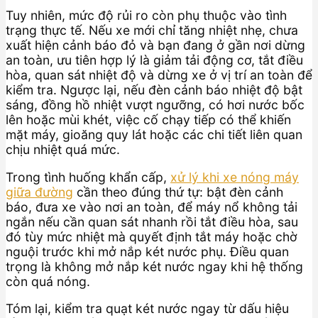
Tuy nhiên, mức độ rủi ro còn phụ thuộc vào tình
trạng thực tế. Nếu xe mới chỉ tăng nhiệt nhẹ, chưa
xuất hiện cảnh báo đỏ và bạn đang ở gần nơi dừng
an toàn, ưu tiên hợp lý là giảm tải động cơ, tắt điều
hòa, quan sát nhiệt độ và dừng xe ở vị trí an toàn để
kiểm tra. Ngược lại, nếu đèn cảnh báo nhiệt độ bật
sáng, đồng hồ nhiệt vượt ngưỡng, có hơi nước bốc
lên hoặc mùi khét, việc cố chạy tiếp có thể khiến
mặt máy, gioăng quy lát hoặc các chi tiết liên quan
chịu nhiệt quá mức.
Trong tình huống khẩn cấp,
xử lý khi xe nóng máy
giữa đường
cần theo đúng thứ tự: bật đèn cảnh
báo, đưa xe vào nơi an toàn, để máy nổ không tải
ngắn nếu cần quan sát nhanh rồi tắt điều hòa, sau
đó tùy mức nhiệt mà quyết định tắt máy hoặc chờ
nguội trước khi mở nắp két nước phụ. Điều quan
trọng là không mở nắp két nước ngay khi hệ thống
còn quá nóng.
Tóm lại, kiểm tra quạt két nước ngay từ dấu hiệu