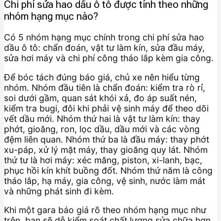
Chi phí sửa hao dầu ô tô được tính theo những
nhóm hạng mục nào?
Có 5 nhóm hạng mục chính trong chi phí sửa hao
dầu ô tô: chẩn đoán, vật tư làm kín, sửa đầu máy,
sửa hơi máy và chi phí công tháo lắp kèm gia công.
Để bóc tách đúng báo giá, chủ xe nên hiểu từng
nhóm. Nhóm đầu tiên là chẩn đoán: kiểm tra rò rỉ,
soi dưới gầm, quan sát khói xả, đo áp suất nén,
kiểm tra bugi, đôi khi phải vệ sinh máy để theo dõi
vết dầu mới. Nhóm thứ hai là vật tư làm kín: thay
phớt, gioăng, ron, lọc dầu, dầu mới và các vòng
đệm liên quan. Nhóm thứ ba là đầu máy: thay phớt
xu-páp, xử lý mặt máy, thay gioăng quy lát. Nhóm
thứ tư là hơi máy: xéc măng, piston, xi-lanh, bạc,
phục hồi kín khít buồng đốt. Nhóm thứ năm là công
tháo lắp, hạ máy, gia công, vệ sinh, nước làm mát
và những phát sinh đi kèm.
Khi một gara báo giá rõ theo nhóm hạng mục như
trên, bạn sẽ dễ kiểm soát chất lượng sửa chữa hơn.