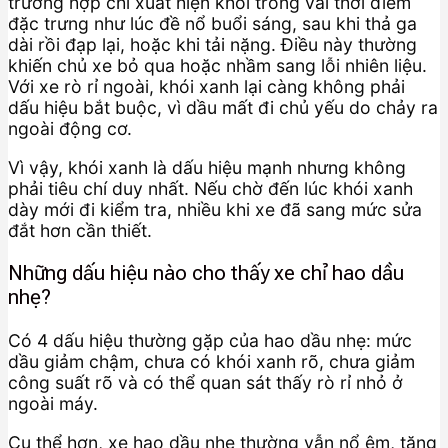
trường hợp chỉ xuất hiện khói trong vài thời điểm
đặc trưng như lúc đề nổ buổi sáng, sau khi thả ga
dài rồi đạp lại, hoặc khi tải nặng. Điều này thường
khiến chủ xe bỏ qua hoặc nhầm sang lỗi nhiên liệu.
Với xe rò rỉ ngoài, khói xanh lại càng không phải
dấu hiệu bắt buộc, vì dầu mất đi chủ yếu do chảy ra
ngoài động cơ.
Vì vậy, khói xanh là dấu hiệu mạnh nhưng không
phải tiêu chí duy nhất. Nếu chờ đến lúc khói xanh
dày mới đi kiểm tra, nhiều khi xe đã sang mức sửa
đắt hơn cần thiết.
Những dấu hiệu nào cho thấy xe chỉ hao dầu
nhẹ?
Có 4 dấu hiệu thường gặp của hao dầu nhẹ: mức
dầu giảm chậm, chưa có khói xanh rõ, chưa giảm
công suất rõ và có thể quan sát thấy rò rỉ nhỏ ở
ngoài máy.
Cụ thể hơn, xe hao dầu nhẹ thường vẫn nổ êm, tăng