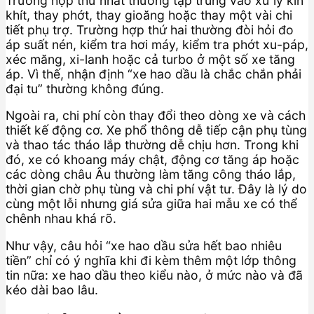
Trường hợp thứ nhất thường tập trung vào xử lý kín
khít, thay phớt, thay gioăng hoặc thay một vài chi
tiết phụ trợ. Trường hợp thứ hai thường đòi hỏi đo
áp suất nén, kiểm tra hơi máy, kiểm tra phớt xu-páp,
xéc măng, xi-lanh hoặc cả turbo ở một số xe tăng
áp. Vì thế, nhận định “xe hao dầu là chắc chắn phải
đại tu” thường không đúng.
Ngoài ra, chi phí còn thay đổi theo dòng xe và cách
thiết kế động cơ. Xe phổ thông dễ tiếp cận phụ tùng
và thao tác tháo lắp thường dễ chịu hơn. Trong khi
đó, xe có khoang máy chật, động cơ tăng áp hoặc
các dòng châu Âu thường làm tăng công tháo lắp,
thời gian chờ phụ tùng và chi phí vật tư. Đây là lý do
cùng một lỗi nhưng giá sửa giữa hai mẫu xe có thể
chênh nhau khá rõ.
Như vậy, câu hỏi “xe hao dầu sửa hết bao nhiêu
tiền” chỉ có ý nghĩa khi đi kèm thêm một lớp thông
tin nữa: xe hao dầu theo kiểu nào, ở mức nào và đã
kéo dài bao lâu.