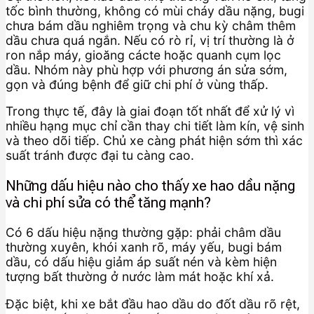
tốc bình thường, không có mùi cháy dầu nặng, bugi
chưa bám dầu nghiêm trọng và chu kỳ châm thêm
dầu chưa quá ngắn. Nếu có rò rỉ, vị trí thường là ở
ron nắp máy, gioăng cácte hoặc quanh cụm lọc
dầu. Nhóm này phù hợp với phương án sửa sớm,
gọn và đúng bệnh để giữ chi phí ở vùng thấp.
Trong thực tế, đây là giai đoạn tốt nhất để xử lý vì
nhiều hạng mục chỉ cần thay chi tiết làm kín, vệ sinh
và theo dõi tiếp. Chủ xe càng phát hiện sớm thì xác
suất tránh được đại tu càng cao.
Những dấu hiệu nào cho thấy xe hao dầu nặng
và chi phí sửa có thể tăng mạnh?
Có 6 dấu hiệu nặng thường gặp: phải châm dầu
thường xuyên, khói xanh rõ, máy yếu, bugi bám
dầu, có dấu hiệu giảm áp suất nén và kèm hiện
tượng bất thường ở nước làm mát hoặc khí xả.
Đặc biệt, khi xe bắt đầu hao dầu do đốt dầu rõ rệt,