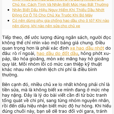
Chủ Xe: Cách Tính Và Nhận Biết Mức Hao Bất Thường
Nhận Biết Dấu Hiệu Nguy Hiểm Khi Thiếu Dầu Nhớt
Động Cơ Ô Tô Cho Chủ Xe Trước Khi Bó Máy
Có nên dùng phụ gia chống hao dầu cho ô tô? Khi nào
nên dùng, khi nào nên sửa cho chủ xe
Tiếp theo, để ước lượng đúng ngân sách, người đọc
không thể chỉ nhìn vào một bảng giá chung. Điều
quan trọng hơn là phải xác định
xe hao dầu nhớt
do
đâu: rò rỉ ngoài,
hao dầu do đốt dầu
, hỏng phớt xu-
páp, lão hóa gioăng, mòn xéc măng hay hở gioăng
quy lát. Mỗi nhóm lỗi có mức can thiệp kỹ thuật
khác nhau nên chênh lệch chi phí là điều bình
thường.
Bên cạnh đó, nhiều chủ xe lo nhất không phải chỉ là
tiền sửa, mà là không biết xe mình đang ở mức nhẹ
hay nặng. Đây là lý do bài viết cần đi từ bức tranh
tổng quát về chi phí, sang từng nhóm nguyên nhân,
rồi đến dấu hiệu nhận biết mức độ hư hỏng. Khi hiểu
đúng chuỗi này, bạn sẽ dễ trao đổi với gara, tránh