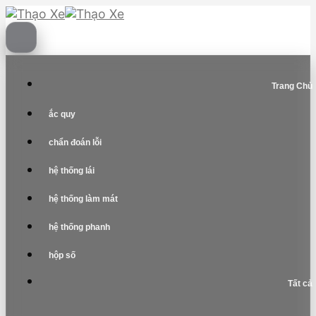
Skip
to
content
Trang Chủ
ắc quy
chẩn đoán lỗi
hệ thống lái
hệ thống làm mát
hệ thống phanh
hộp số
Tất cả