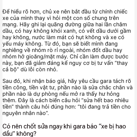
Để hiểu rõ hơn, chủ xe nên bắt đầu từ chính chiếc
xe của mình thay vì hỏi một con số chung trên
mạng. Hãy ghi lại quãng đường giữa hai lần châm
dầu, có hay không khói xanh, có vết dầu dưới gầm
hay không, nước làm mát có hụt không và xe có
yếu máy không. Từ đó, bạn sẽ biết mình đang
nghiêng về nhóm rò rỉ ngoài, nhóm đốt dầu hay
nhóm hở gioăng/mặt máy. Chỉ cần làm được bước
này, bạn đã giảm đáng kể nguy cơ bị tư vấn “thay
cả bộ” dù lỗi còn nhỏ.
Sau đó, khi nhận báo giá, hãy yêu cầu gara tách rõ
tiền công, tiền vật tư, phần nào là sửa chắc chắn và
phần nào là dự phòng nếu mở ra thấy hư hỏng
thêm. Đây là cách biến câu hỏi “sửa hết bao nhiêu
tiền” thành câu hỏi đúng hơn: “tôi đang trả tiền cho
nguyên nhân nào”.
Có nên chốt sửa ngay khi gara báo “xe bị hao
dầu” không?