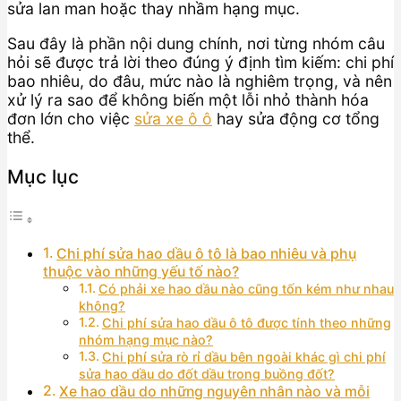
sửa lan man hoặc thay nhầm hạng mục.
Sau đây là phần nội dung chính, nơi từng nhóm câu
hỏi sẽ được trả lời theo đúng ý định tìm kiếm: chi phí
bao nhiêu, do đâu, mức nào là nghiêm trọng, và nên
xử lý ra sao để không biến một lỗi nhỏ thành hóa
đơn lớn cho việc
sửa xe ô ô
hay sửa động cơ tổng
thể.
Mục lục
Chi phí sửa hao dầu ô tô là bao nhiêu và phụ
thuộc vào những yếu tố nào?
Có phải xe hao dầu nào cũng tốn kém như nhau
không?
Chi phí sửa hao dầu ô tô được tính theo những
nhóm hạng mục nào?
Chi phí sửa rò rỉ dầu bên ngoài khác gì chi phí
sửa hao dầu do đốt dầu trong buồng đốt?
Xe hao dầu do những nguyên nhân nào và mỗi