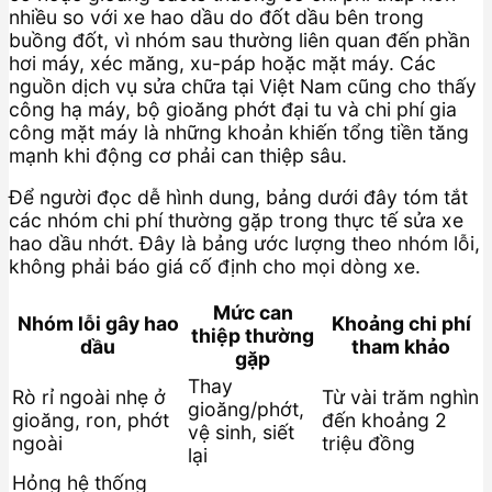
nhiều so với xe hao dầu do đốt dầu bên trong
buồng đốt, vì nhóm sau thường liên quan đến phần
hơi máy, xéc măng, xu-páp hoặc mặt máy. Các
nguồn dịch vụ sửa chữa tại Việt Nam cũng cho thấy
công hạ máy, bộ gioăng phớt đại tu và chi phí gia
công mặt máy là những khoản khiến tổng tiền tăng
mạnh khi động cơ phải can thiệp sâu.
Để người đọc dễ hình dung, bảng dưới đây tóm tắt
các nhóm chi phí thường gặp trong thực tế sửa xe
hao dầu nhớt. Đây là bảng ước lượng theo nhóm lỗi,
không phải báo giá cố định cho mọi dòng xe.
Mức can
Nhóm lỗi gây hao
Khoảng chi phí
thiệp thường
dầu
tham khảo
gặp
Thay
Rò rỉ ngoài nhẹ ở
Từ vài trăm nghìn
gioăng/phớt,
gioăng, ron, phớt
đến khoảng 2
vệ sinh, siết
ngoài
triệu đồng
lại
Hỏng hệ thống