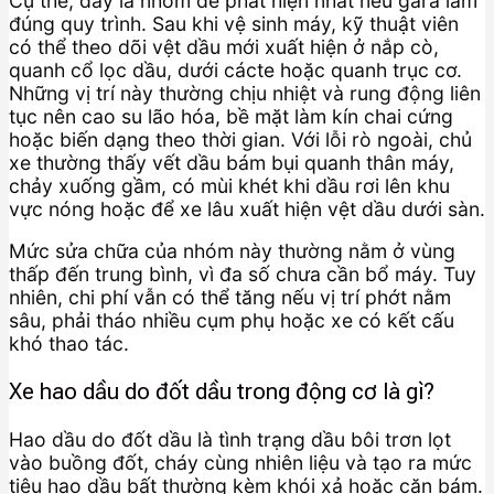
Cụ thể, đây là nhóm dễ phát hiện nhất nếu gara làm
đúng quy trình. Sau khi vệ sinh máy, kỹ thuật viên
có thể theo dõi vệt dầu mới xuất hiện ở nắp cò,
quanh cổ lọc dầu, dưới cácte hoặc quanh trục cơ.
Những vị trí này thường chịu nhiệt và rung động liên
tục nên cao su lão hóa, bề mặt làm kín chai cứng
hoặc biến dạng theo thời gian. Với lỗi rò ngoài, chủ
xe thường thấy vết dầu bám bụi quanh thân máy,
chảy xuống gầm, có mùi khét khi dầu rơi lên khu
vực nóng hoặc để xe lâu xuất hiện vệt dầu dưới sàn.
Mức sửa chữa của nhóm này thường nằm ở vùng
thấp đến trung bình, vì đa số chưa cần bổ máy. Tuy
nhiên, chi phí vẫn có thể tăng nếu vị trí phớt nằm
sâu, phải tháo nhiều cụm phụ hoặc xe có kết cấu
khó thao tác.
Xe hao dầu do đốt dầu trong động cơ là gì?
Hao dầu do đốt dầu là tình trạng dầu bôi trơn lọt
vào buồng đốt, cháy cùng nhiên liệu và tạo ra mức
tiêu hao dầu bất thường kèm khói xả hoặc cặn bám.