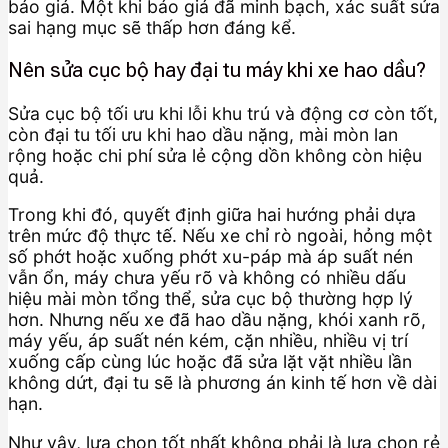
báo giá. Một khi báo giá đã minh bạch, xác suất sửa
sai hạng mục sẽ thấp hơn đáng kể.
Nên sửa cục bộ hay đại tu máy khi xe hao dầu?
Sửa cục bộ tối ưu khi lỗi khu trú và động cơ còn tốt,
còn đại tu tối ưu khi hao dầu nặng, mài mòn lan
rộng hoặc chi phí sửa lẻ cộng dồn không còn hiệu
quả.
Trong khi đó, quyết định giữa hai hướng phải dựa
trên mức độ thực tế. Nếu xe chỉ rò ngoài, hỏng một
số phớt hoặc xuống phớt xu-páp mà áp suất nén
vẫn ổn, máy chưa yếu rõ và không có nhiều dấu
hiệu mài mòn tổng thể, sửa cục bộ thường hợp lý
hơn. Nhưng nếu xe đã hao dầu nặng, khói xanh rõ,
máy yếu, áp suất nén kém, cặn nhiều, nhiều vị trí
xuống cấp cùng lúc hoặc đã sửa lặt vặt nhiều lần
không dứt, đại tu sẽ là phương án kinh tế hơn về dài
hạn.
Như vậy, lựa chọn tốt nhất không phải là lựa chọn rẻ