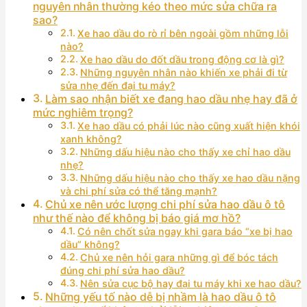
nguyên nhân thường kéo theo mức sửa chữa ra
sao?
Xe hao dầu do rò rỉ bên ngoài gồm những lỗi
nào?
Xe hao dầu do đốt dầu trong động cơ là gì?
Những nguyên nhân nào khiến xe phải đi từ
sửa nhẹ đến đại tu máy?
Làm sao nhận biết xe đang hao dầu nhẹ hay đã ở
mức nghiêm trọng?
Xe hao dầu có phải lúc nào cũng xuất hiện khói
xanh không?
Những dấu hiệu nào cho thấy xe chỉ hao dầu
nhẹ?
Những dấu hiệu nào cho thấy xe hao dầu nặng
và chi phí sửa có thể tăng mạnh?
Chủ xe nên ước lượng chi phí sửa hao dầu ô tô
như thế nào để không bị báo giá mơ hồ?
Có nên chốt sửa ngay khi gara báo “xe bị hao
dầu” không?
Chủ xe nên hỏi gara những gì để bóc tách
đúng chi phí sửa hao dầu?
Nên sửa cục bộ hay đại tu máy khi xe hao dầu?
Những yếu tố nào dễ bị nhầm là hao dầu ô tô