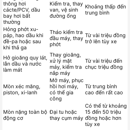
thông hơi
Kiểm tra, thay
Khoảng thấp đến
cácte/PCV, dầu
van, vệ sinh
trung bình
bay hơi bất
đường ống
thường
Hỏng phớt xu-
Tháo kiểm tra
páp, hao dầu khi
Từ vài triệu đồng
đầu máy, thay
đề-pa hoặc sau
trở lên tùy xe
phớt
khi thả ga
Thay gioăng,
Hở gioăng quy lát,
xử lý mặt
Từ vài triệu đến
lẫn dầu và nước
máy, kiểm tra
chục triệu đồng
làm mát
nắp máy
Mở máy, phục
Mòn xéc măng,
hồi hơi máy,
Từ trung bình
piston, xi-lanh
có thể gia
cao đến rất cao
công
Có thể từ khoảng
Mòn nặng toàn bộ
Đại tu hoặc
15 đến 50 triệu
động cơ
thay cụm máy
đồng hoặc hơn
tùy xe