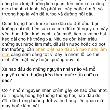
cùng hòa khí, thường liên quan đến mòn xéc măng,
mòn thành xi-lanh, hở phớt xu-páp hoặc ở một số
trường hợp là vấn đề turbo và đường hồi dầu.
Quan trọng hơn, khi xe hao dầu do đốt dầu, bạn
không chỉ mất tiền sửa mà còn đối mặt nguy cơ máy
yếu, bugi bẩn, khói xanh, cặn muội tích tụ và hư hại
kéo dài cho hệ thống xả. Nếu xe còn kèm triệu
chứng sụt nước làm mát, dầu lẫn nước hoặc có bọt
bất thường, cần
phân biệt hao dầu và hao nước làm
mát
càng sớm càng tốt vì đây là nhóm lỗi có thể
dính đến mặt máy hoặc gioăng quy lát.
Xe hao dầu do những nguyên nhân nào và mỗi
nguyên nhân thường kéo theo mức sửa chữa ra
sao?
Có 4 nhóm nguyên nhân chính gây xe hao dầu nhớt:
rò rỉ ngoài, hỏng hệ thống thông hơi, hao dầu do
đốt dầu trong buồng đốt và hư hỏng liên quan mặt
máy hoặc làm mát.