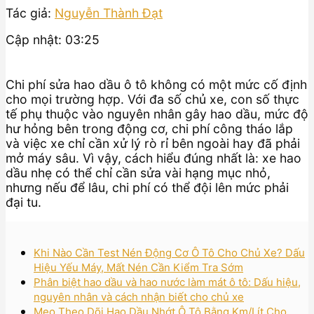
Tác giả:
Nguyễn Thành Đạt
Cập nhật: 03:25
Chi phí sửa hao dầu ô tô không có một mức cố định
cho mọi trường hợp. Với đa số chủ xe, con số thực
tế phụ thuộc vào nguyên nhân gây hao dầu, mức độ
hư hỏng bên trong động cơ, chi phí công tháo lắp
và việc xe chỉ cần xử lý rò rỉ bên ngoài hay đã phải
mở máy sâu. Vì vậy, cách hiểu đúng nhất là: xe hao
dầu nhẹ có thể chỉ cần sửa vài hạng mục nhỏ,
nhưng nếu để lâu, chi phí có thể đội lên mức phải
đại tu.
Khi Nào Cần Test Nén Động Cơ Ô Tô Cho Chủ Xe? Dấu
Hiệu Yếu Máy, Mất Nén Cần Kiểm Tra Sớm
Phân biệt hao dầu và hao nước làm mát ô tô: Dấu hiệu,
nguyên nhân và cách nhận biết cho chủ xe
Mẹo Theo Dõi Hao Dầu Nhớt Ô Tô Bằng Km/Lít Cho