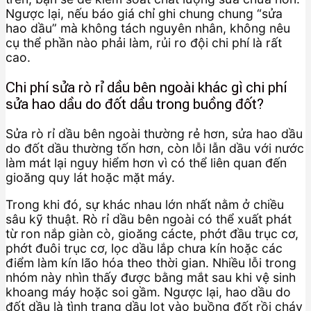
Ngược lại, nếu báo giá chỉ ghi chung chung “sửa
hao dầu” mà không tách nguyên nhân, không nêu
cụ thể phần nào phải làm, rủi ro đội chi phí là rất
cao.
Chi phí sửa rò rỉ dầu bên ngoài khác gì chi phí
sửa hao dầu do đốt dầu trong buồng đốt?
Sửa rò rỉ dầu bên ngoài thường rẻ hơn, sửa hao dầu
do đốt dầu thường tốn hơn, còn lỗi lẫn dầu với nước
làm mát lại nguy hiểm hơn vì có thể liên quan đến
gioăng quy lát hoặc mặt máy.
Trong khi đó, sự khác nhau lớn nhất nằm ở chiều
sâu kỹ thuật. Rò rỉ dầu bên ngoài có thể xuất phát
từ ron nắp giàn cò, gioăng cácte, phớt đầu trục cơ,
phớt đuôi trục cơ, lọc dầu lắp chưa kín hoặc các
điểm làm kín lão hóa theo thời gian. Nhiều lỗi trong
nhóm này nhìn thấy được bằng mắt sau khi vệ sinh
khoang máy hoặc soi gầm. Ngược lại, hao dầu do
đốt dầu là tình trạng dầu lọt vào buồng đốt rồi cháy