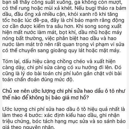
bạn sẽ thấy công suất xuống, ga không còn mượt,
có thể rung hoặc mùi xả khét. Nếu bugi tháo ra bám
dầu, đầu ống xả nhiều cặn, khói xanh rõ khi tăng
tốc hoặc lúc đề-pa, đây là chỉ báo mạnh rằng động
cơ cần được kiểm tra sâu hơn. Khi song song xuất
hiện mất nước làm mát, bọt khí, dầu nhũ hoặc máy
nóng bất thường, việc phân biệt hao dầu và hao
nước làm mát trở nên rất quan trọng vì phạm vi sửa
có thể chuyển sang gioăng quy lát hoặc mặt máy.
Tóm lại, dấu hiệu càng chồng chéo và xuất hiện
càng dày, chi phí sửa càng có xu hướng đi lên. Đó
cũng là lý do bài toán chi phí luôn gắn chặt với bài
toán chẩn đoán đúng mức độ.
Chủ xe nên ước lượng chi phí sửa hao dầu ô tô như
thế nào để không bị báo giá mơ hồ?
Ước lượng chi phí sửa hao dầu ô tô hiệu quả nhất là
làm theo 4 bước: xác định kiểu hao dầu, ghi nhận
triệu chứng, bóc tách hạng mục sửa và so sánh báo
giá theo nguyên nhân.