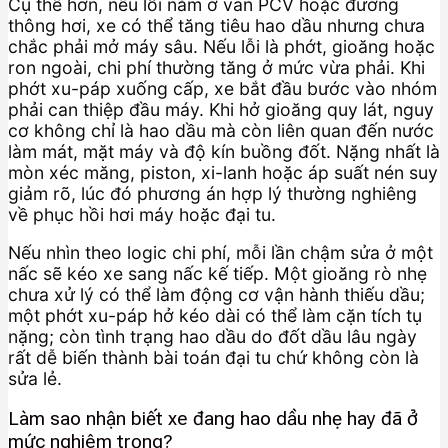
Cụ thể hơn, nếu lỗi nằm ở van PCV hoặc đường
thông hơi, xe có thể tăng tiêu hao dầu nhưng chưa
chắc phải mở máy sâu. Nếu lỗi là phớt, gioăng hoặc
ron ngoài, chi phí thường tăng ở mức vừa phải. Khi
phớt xu-páp xuống cấp, xe bắt đầu bước vào nhóm
phải can thiệp đầu máy. Khi hở gioăng quy lát, nguy
cơ không chỉ là hao dầu mà còn liên quan đến nước
làm mát, mặt máy và độ kín buồng đốt. Nặng nhất là
mòn xéc măng, piston, xi-lanh hoặc áp suất nén suy
giảm rõ, lúc đó phương án hợp lý thường nghiêng
về phục hồi hơi máy hoặc đại tu.
Nếu nhìn theo logic chi phí, mỗi lần chậm sửa ở một
nấc sẽ kéo xe sang nấc kế tiếp. Một gioăng rò nhẹ
chưa xử lý có thể làm động cơ vận hành thiếu dầu;
một phớt xu-páp hở kéo dài có thể làm cặn tích tụ
nặng; còn tình trạng hao dầu do đốt dầu lâu ngày
rất dễ biến thành bài toán đại tu chứ không còn là
sửa lẻ.
Làm sao nhận biết xe đang hao dầu nhẹ hay đã ở
mức nghiêm trọng?