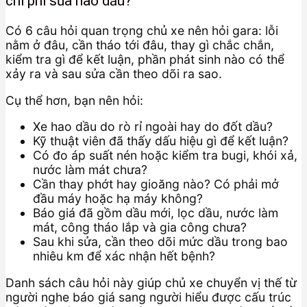
chi phí sửa hao dầu?
Có 6 câu hỏi quan trọng chủ xe nên hỏi gara: lỗi
nằm ở đâu, cần tháo tới đâu, thay gì chắc chắn,
kiểm tra gì để kết luận, phần phát sinh nào có thể
xảy ra và sau sửa cần theo dõi ra sao.
Cụ thể hơn, bạn nên hỏi:
Xe hao dầu do rò rỉ ngoài hay do đốt dầu?
Kỹ thuật viên đã thấy dấu hiệu gì để kết luận?
Có đo áp suất nén hoặc kiểm tra bugi, khói xả,
nước làm mát chưa?
Cần thay phớt hay gioăng nào? Có phải mở
đầu máy hoặc hạ máy không?
Báo giá đã gồm dầu mới, lọc dầu, nước làm
mát, công tháo lắp và gia công chưa?
Sau khi sửa, cần theo dõi mức dầu trong bao
nhiêu km để xác nhận hết bệnh?
Danh sách câu hỏi này giúp chủ xe chuyển vị thế từ
người nghe báo giá sang người hiểu được cấu trúc