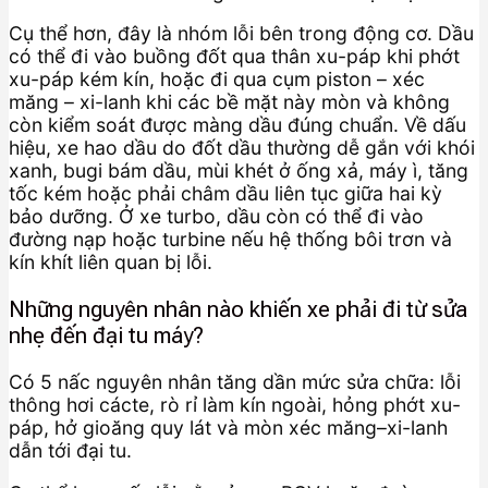
Cụ thể hơn, đây là nhóm lỗi bên trong động cơ. Dầu
có thể đi vào buồng đốt qua thân xu-páp khi phớt
xu-páp kém kín, hoặc đi qua cụm piston – xéc
măng – xi-lanh khi các bề mặt này mòn và không
còn kiểm soát được màng dầu đúng chuẩn. Về dấu
hiệu, xe hao dầu do đốt dầu thường dễ gắn với khói
xanh, bugi bám dầu, mùi khét ở ống xả, máy ì, tăng
tốc kém hoặc phải châm dầu liên tục giữa hai kỳ
bảo dưỡng. Ở xe turbo, dầu còn có thể đi vào
đường nạp hoặc turbine nếu hệ thống bôi trơn và
kín khít liên quan bị lỗi.
Những nguyên nhân nào khiến xe phải đi từ sửa
nhẹ đến đại tu máy?
Có 5 nấc nguyên nhân tăng dần mức sửa chữa: lỗi
thông hơi cácte, rò rỉ làm kín ngoài, hỏng phớt xu-
páp, hở gioăng quy lát và mòn xéc măng–xi-lanh
dẫn tới đại tu.