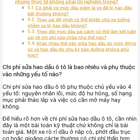
nhưng thực tế không phải lỗi nghiêm trọng?
Có phải cứ mức dầu giảm là xe đã bị hao dầu
bất thường không?
Thay sai độ nhớt có thể khiến chủ xe tưởng
nhầm xe bị hao dầu không?
Theo dõi mức dầu sai cách có thể làm kết luận
sai về chi phí sửa chữa như thế nào?
Khác nhau thế nào giữa hao dầu do mòn động
cơ và hao dầu do chu kỳ bảo dưỡng không phù
hợp?
Chi phí sửa hao dầu ô tô là bao nhiêu và phụ thuộc
vào những yếu tố nào?
Chi phí sửa hao dầu ô tô phụ thuộc chủ yếu vào 4
yếu tố: nguyên nhân lỗi, mức độ hư hỏng, số hạng
mục phải tháo lắp và việc có cần mở máy hay
không.
Để hiểu rõ hơn về chi phí sửa hao dầu ô tô, cần nhìn
đây là một bài toán kỹ thuật chứ không chỉ là bài
toán giá. Một xe rò rỉ dầu ở nắp cò, phớt đầu trục
cơ hoặc gioăng cácte thường có chi phí thấp hơn