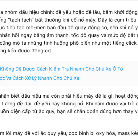
a nhóm dấu hiệu chính: đề yếu hoặc đề lâu, bấm khởi động
ng “tạch tạch” bất thường khi cố nổ máy. Đây là cụm triệu
trực tiếp tạo mô-men ban đầu để quay động cơ, nên khi nó 
 phản hồi ngay bằng âm thanh, tốc độ quay và mức độ bắt 
cũng mô tả những tình huống phổ biến như một tiếng click
ng kéo được động cơ.
e Không Đề Được: Cách Kiểm Tra Nhanh Cho Chủ Xe Ô Tô
c Và Cách Xử Lý Nhanh Cho Chủ Xe
nhận biết dấu hiệu mà còn phải hiểu máy đề là gì, hoạt độn
n tượng đề dai, đề yếu hay không nổ. Khi nắm được vai trò 
guồn điện cấp từ ắc quy, bạn sẽ chẩn đoán đúng hơn thay v
ầm lỗi máy đề với ắc quy yếu, cọc bình bị oxy hóa, mass k