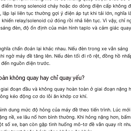
ếp điểm trong solenoid cháy hoặc do dòng điện cấp không 
lặp lại liên tục thường gợi ý điện áp tụt khi tải lớn, nghĩa l
hiến relay/solenoid cứ đóng rồi nhả liên tục. Vì vậy, chỉ n
 sáng đèn, độ ổn định của màn hình taplo và cảm giác qua
 nghĩa chẩn đoán lại khác nhau. Nếu đèn trong xe vẫn sáng
i ngờ máy đề tăng lên. Nếu đèn tối đi rõ rệt, đồng hồ nhấ
hĩ đến nguồn điện trước.
oàn không quay hay chỉ quay yếu?
 giai đoạn đầu và không quay hoàn toàn ở giai đoạn nặng 
ông kéo động cơ do lỗi ăn khớp cơ khí.
 hình dung mức độ hỏng của máy đề theo tiến trình. Lúc mới
ng nề, xe lâu nổ hơn bình thường. Khi hỏng nặng hơn, bấm
ột số xe, bạn còn gặp tình huống mô-tơ đề vẫn quay rít nh