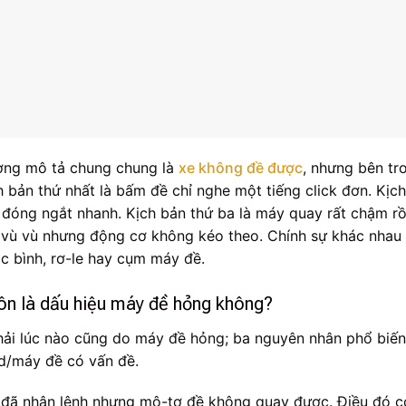
ường mô tả chung chung là
xe không đề được
, nhưng bên tr
h bản thứ nhất là bấm đề chỉ nghe một tiếng click đơn. Kịc
lay đóng ngắt nhanh. Kịch bản thứ ba là máy quay rất chậm rồ
y vù vù nhưng động cơ không kéo theo. Chính sự khác nhau
ọc bình, rơ-le hay cụm máy đề.
uôn là dấu hiệu máy đề hỏng không?
hải lúc nào cũng do máy đề hỏng; ba nguyên nhân phổ biến
id/máy đề có vấn đề.
id đã nhận lệnh nhưng mô-tơ đề không quay được. Điều đó c