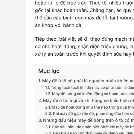
hoặc rơ-le đề trục trặc. Thực tế, nhiều t
gốc lại khác hoàn toàn. Chẳng hạn, ắc quy
thể cần câu bình; còn máy đề lỗi lại thường
ăn khớp với bánh đà.
Tiếp theo, bài viết sẽ đi theo đúng mạch m
cơ chế hoạt động, nhận diện triệu chứng, l
xử lý an toàn trước khi quyết định sửa hay 
Mục lục
Máy đề ô tô có phải là nguyên nhân khiến xe
Tiếng tạch tạch khi đề máy có phải luôn là d
Máy đề hỏng có khiến động cơ hoàn toàn kh
Máy đề ô tô là gì và khi hỏng sẽ biểu hiện 
Máy đề hoạt động như thế nào trong quá trì
Khi máy đề gặp vấn đề, phản ứng đầu tiên củ
Những dấu hiệu máy đề hỏng trên ô tô có th
Các dấu hiệu dễ nhận biết nhất khi máy đề hỏ
Dấu hiệu nào cho thấy máy đề đang yếu dần