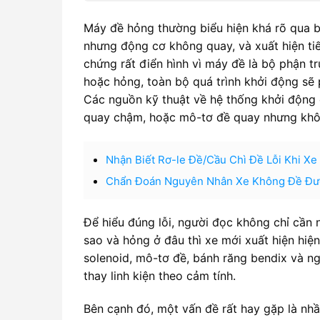
Máy đề hỏng thường biểu hiện khá rõ qua b
nhưng động cơ không quay, và xuất hiện tiế
chứng rất điển hình vì máy đề là bộ phận 
hoặc hỏng, toàn bộ quá trình khởi động sẽ
Các nguồn kỹ thuật về hệ thống khởi động 
quay chậm, hoặc mô-tơ đề quay nhưng khô
Nhận Biết Rơ-le Đề/Cầu Chì Đề Lỗi Khi X
Chẩn Đoán Nguyên Nhân Xe Không Đề Đượ
Để hiểu đúng lỗi, người đọc không chỉ cần 
sao và hỏng ở đâu thì xe mới xuất hiện hiệ
solenoid, mô-tơ đề, bánh răng bendix và n
thay linh kiện theo cảm tính.
Bên cạnh đó, một vấn đề rất hay gặp là nh