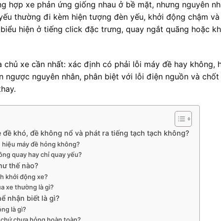
rường hợp xe phản ứng giống nhau ở bề mặt, nhưng nguyên n
 yếu thường đi kèm hiện tượng đèn yếu, khởi động chậm và
 biểu hiện ở tiếng click đặc trưng, quay ngắt quãng hoặc k
à chủ xe cần nhất: xác định có phải lỗi máy đề hay không, 
ần ngược nguyên nhân, phân biệt với lỗi điện nguồn và chốt
thay.
 đề khó, đề không nổ và phát ra tiếng tạch tạch không?
ấu hiệu máy đề hỏng không?
ông quay hay chỉ quay yếu?
như thế nào?
nh khởi động xe?
a xe thường là gì?
ể nhận biết là gì?
ng là gì?
 chứ chưa hỏng hoàn toàn?