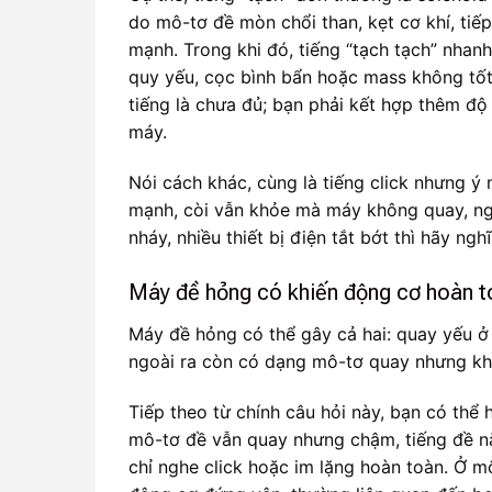
do mô-tơ đề mòn chổi than, kẹt cơ khí, ti
mạnh. Trong khi đó, tiếng “tạch tạch” nhanh, 
quy yếu, cọc bình bẩn hoặc mass không tốt k
tiếng là chưa đủ; bạn phải kết hợp thêm độ
máy.
Nói cách khác, cùng là tiếng click nhưng ý
mạnh, còi vẫn khỏe mà máy không quay, ngh
nháy, nhiều thiết bị điện tắt bớt thì hãy ng
Máy đề hỏng có khiến động cơ hoàn t
Máy đề hỏng có thể gây cả hai: quay yếu ở
ngoài ra còn có dạng mô-tơ quay nhưng kh
Tiếp theo từ chính câu hỏi này, bạn có thể
mô-tơ đề vẫn quay nhưng chậm, tiếng đề nặ
chỉ nghe click hoặc im lặng hoàn toàn. Ở m