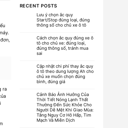
RECENT POSTS
Lưu ý chọn ắc quy
Start/Stop đúng loại, đúng
thông số cho chủ xe ô tô
yếu
máy.
Cách chọn ắc quy đúng xe ô
 đơn,
tô cho chủ xe: đúng loại,
đúng thông số, tránh mua
sai
Cập nhật chi phí thay ắc quy
ô tô theo dung lượng Ah cho
chủ xe muốn chọn đúng
bình, đúng giá
g ra
Cảnh Báo Ảnh Hưởng Của
của
Thời Tiết Nóng Lạnh Thất
ì
Thường Đến Sức Khỏe Cho
Người Dễ Mệt Khi Giao Mùa:
Tăng Nguy Cơ Hô Hấp, Tim
Mạch Và Miễn Dịch
ém