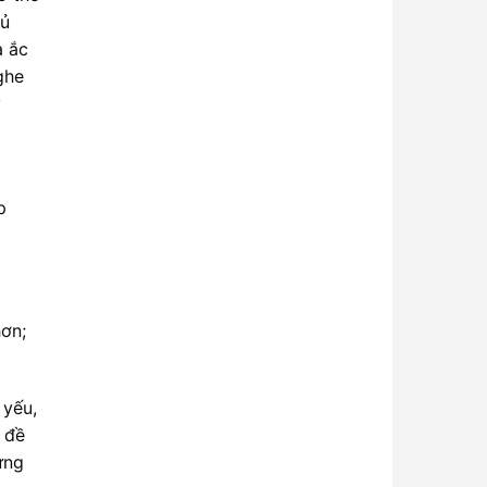
đủ
à ắc
ghe
y
p
hơn;
 yếu,
 đề
ưng