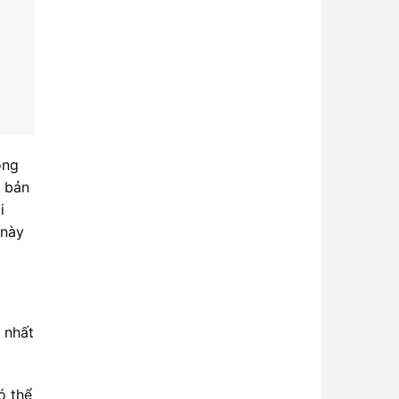
ong
h bản
i
 này
 nhất
ó thể