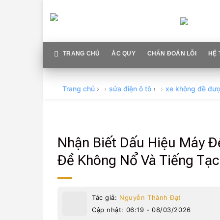
Skip
to
content
TRANG CHỦ
ẮC QUY
CHẨN ĐOÁN LỖI
HỆ 
Trang chủ
›
sửa điện ô tô
›
xe không đề đư
Nhận Biết Dấu Hiệu Máy Đ
Đề Không Nổ Và Tiếng Tạc
Tác giả:
Nguyễn Thành Đạt
Cập nhật: 06:19 - 08/03/2026