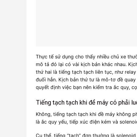
Thực tế sử dụng cho thấy nhiều chủ xe th
mô tả đó lại có vài kịch bản khác nhau. Kịc
thứ hai là tiếng tạch tạch liên tục, như re
đuối hẳn. Kịch bản thứ tư là mô-tơ đề qua
quyết định việc bạn nên kiểm tra ắc quy, c
Tiếng tạch tạch khi đề máy có phải l
Không, tiếng tạch tạch khi đề máy không p
là ắc quy yếu, tiếp xúc điện kém và soleno
Cụ thể, tiếng “tạch” đơn thường là soleno