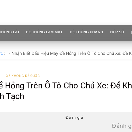
THỐNG LÁI
HỆ THỐNG LÀM MÁT
HỆ THỐNG PHANH
HỘP SỐ
ợc
›
Nhận Biết Dấu Hiệu Máy Đề Hỏng Trên Ô Tô Cho Chủ Xe: Đề K
XE KHÔNG ĐỀ ĐƯỢC
ề Hỏng Trên Ô Tô Cho Chủ Xe: Đề Kh
h Tạch
Đánh giá
Đánh g