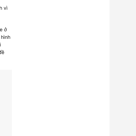
h vì
e ở
 hình
i
đề