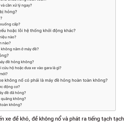
và cần xử lý ngay?
bị hỏng?
t?
 xuống cấp?
yếu hoặc lỗi hệ thống khởi động khác?
hiệu nào?
ểm nào?
n không nằm ở máy đề?
hỏng?
 máy đề hỏng không?
i cứu hộ hoặc đưa xe vào gara là gì?
 mới?
e không nổ có phải là máy đề hỏng hoàn toàn không?
ợc động cơ?
máy đề đã hỏng?
ắt quãng không?
 toàn không?
ến xe đề khó, đề không nổ và phát ra tiếng tạch tạch