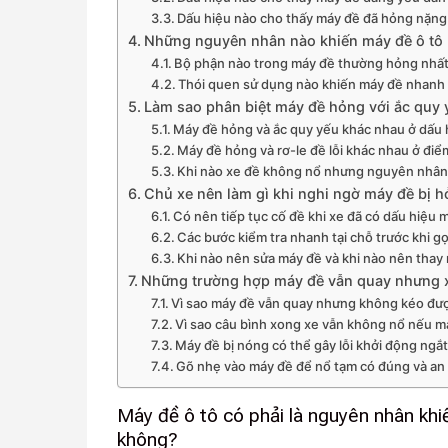
Dấu hiệu nào cho thấy máy đề đã hỏng nặng 
Những nguyên nhân nào khiến máy đề ô tô 
Bộ phận nào trong máy đề thường hỏng nhấ
Thói quen sử dụng nào khiến máy đề nhanh
Làm sao phân biệt máy đề hỏng với ắc quy 
Máy đề hỏng và ắc quy yếu khác nhau ở dấu 
Máy đề hỏng và rơ-le đề lỗi khác nhau ở đi
Khi nào xe đề không nổ nhưng nguyên nhâ
Chủ xe nên làm gì khi nghi ngờ máy đề bị 
Có nên tiếp tục cố đề khi xe đã có dấu hiệu
Các bước kiểm tra nhanh tại chỗ trước khi gọ
Khi nào nên sửa máy đề và khi nào nên thay
Những trường hợp máy đề vẫn quay nhưng x
Vì sao máy đề vẫn quay nhưng không kéo đư
Vì sao câu bình xong xe vẫn không nổ nếu 
Máy đề bị nóng có thể gây lỗi khởi động ng
Gõ nhẹ vào máy đề để nổ tạm có đúng và an
Máy đề ô tô có phải là nguyên nhân khi
không?