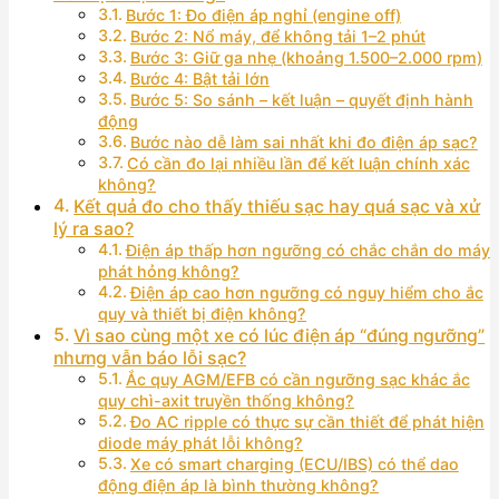
Bước 1: Đo điện áp nghỉ (engine off)
Bước 2: Nổ máy, để không tải 1–2 phút
Bước 3: Giữ ga nhẹ (khoảng 1.500–2.000 rpm)
Bước 4: Bật tải lớn
Bước 5: So sánh – kết luận – quyết định hành
động
Bước nào dễ làm sai nhất khi đo điện áp sạc?
Có cần đo lại nhiều lần để kết luận chính xác
không?
Kết quả đo cho thấy thiếu sạc hay quá sạc và xử
lý ra sao?
Điện áp thấp hơn ngưỡng có chắc chắn do máy
phát hỏng không?
Điện áp cao hơn ngưỡng có nguy hiểm cho ắc
quy và thiết bị điện không?
Vì sao cùng một xe có lúc điện áp “đúng ngưỡng”
nhưng vẫn báo lỗi sạc?
Ắc quy AGM/EFB có cần ngưỡng sạc khác ắc
quy chì-axit truyền thống không?
Đo AC ripple có thực sự cần thiết để phát hiện
diode máy phát lỗi không?
Xe có smart charging (ECU/IBS) có thể dao
động điện áp là bình thường không?