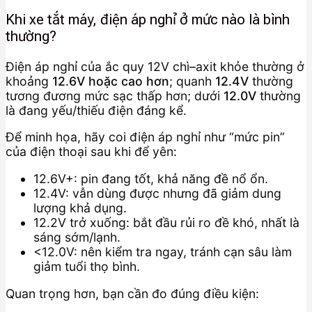
Khi xe tắt máy, điện áp nghỉ ở mức nào là bình
thường?
Điện áp nghỉ của ắc quy 12V chì–axit khỏe thường ở
khoảng
12.6V hoặc cao hơn
; quanh
12.4V
thường
tương đương mức sạc thấp hơn; dưới
12.0V
thường
là đang yếu/thiếu điện đáng kể.
Để minh họa, hãy coi điện áp nghỉ như “mức pin”
của điện thoại sau khi để yên:
12.6V+: pin đang tốt, khả năng đề nổ ổn.
12.4V: vẫn dùng được nhưng đã giảm dung
lượng khả dụng.
12.2V trở xuống: bắt đầu rủi ro đề khó, nhất là
sáng sớm/lạnh.
<12.0V: nên kiểm tra ngay, tránh cạn sâu làm
giảm tuổi thọ bình.
Quan trọng hơn, bạn cần đo đúng điều kiện: