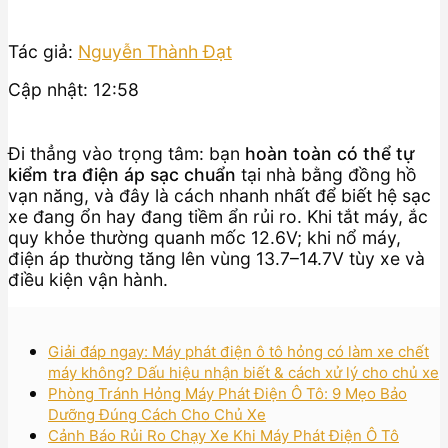
Tác giả:
Nguyễn Thành Đạt
Cập nhật: 12:58
Đi thẳng vào trọng tâm: bạn
hoàn toàn có thể tự
kiểm tra điện áp sạc chuẩn
tại nhà bằng đồng hồ
vạn năng, và đây là cách nhanh nhất để biết hệ sạc
xe đang ổn hay đang tiềm ẩn rủi ro. Khi tắt máy, ắc
quy khỏe thường quanh mốc 12.6V; khi nổ máy,
điện áp thường tăng lên vùng 13.7–14.7V tùy xe và
điều kiện vận hành.
Giải đáp ngay: Máy phát điện ô tô hỏng có làm xe chết
máy không? Dấu hiệu nhận biết & cách xử lý cho chủ xe
Phòng Tránh Hỏng Máy Phát Điện Ô Tô: 9 Mẹo Bảo
Dưỡng Đúng Cách Cho Chủ Xe
Cảnh Báo Rủi Ro Chạy Xe Khi Máy Phát Điện Ô Tô