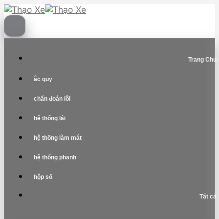
Skip
to
content
Trang Chủ
ắc quy
chẩn đoán lỗi
hệ thống lái
hệ thống làm mát
hệ thống phanh
hộp số
Tất cả