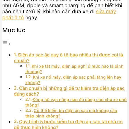
như AGM, ripple và smart charging để bạn biết khi
nào nên tự xử lý, khi nào cần đưa xe đi
sửa máy
phát ô tô
ngay.
Mục lục
Điện áp sạc ắc quy ô tô bao nhiêu thì được coi là
chuẩn?
Khi xe tắt máy, điện áp nghỉ ở mức nào là bình
thường?
Khi xe nổ máy, điện áp sạc phải tăng lên hay
không?
Cần chuẩn bị những gì để tự kiểm tra điện áp sạc
đúng cách?
Đồng hồ vạn năng nào đủ dùng cho chủ xe phổ
thông?
Có thể kiểm tra điện áp sạc mà không cần
tháo bình không?
Quy trình 5 bước kiểm tra điện áp sạc tại nhà có
dễ thực hiện không?