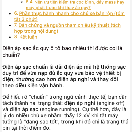
Nên ưu tiên kiểm tra cọc bình, dây mass hay
máy phát trước khi thay ắc quy?
Phần thực hành nhanh cho chủ xe bận rộn (tóm
tắt 3 phút)
Dẫn chứng và nguồn tham chiếu kỹ thuật (tích
hợp trong nội dung)
Kết luận
Điện áp sạc ắc quy ô tô bao nhiêu thì được coi là
chuẩn?
Điện áp sạc chuẩn là dải điện áp mà hệ thống sạc
duy trì để vừa nạp đủ ắc quy vừa bảo vệ thiết bị
điện, thường cao hơn điện áp nghỉ và thay đổi
theo điều kiện vận hành.
Để hiểu rõ “chuẩn” trong ngữ cảnh thực tế, bạn cần
tách thành hai trạng thái:
điện áp nghỉ
(engine off)
và
điện áp sạc
(engine running). Cụ thể hơn, đây là
lý do nhiều chủ xe nhầm: thấy 12.xV khi tắt máy
tưởng là “đang sạc tốt”, trong khi đó chỉ là trạng thái
pin tại thời điểm đo.