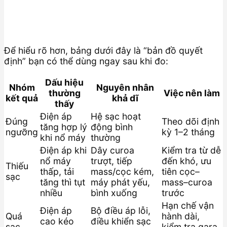
Để hiểu rõ hơn, bảng dưới đây là “bản đồ quyết
định” bạn có thể dùng ngay sau khi đo:
Dấu hiệu
Nhóm
Nguyên nhân
thường
Việc nên làm
kết quả
khả dĩ
thấy
Điện áp
Hệ sạc hoạt
Đúng
Theo dõi định
tăng hợp lý
động bình
ngưỡng
kỳ 1–2 tháng
khi nổ máy
thường
Điện áp khi
Dây curoa
Kiểm tra từ dễ
nổ máy
trượt, tiếp
đến khó, ưu
Thiếu
thấp, tải
mass/cọc kém,
tiên cọc–
sạc
tăng thì tụt
máy phát yếu,
mass–curoa
nhiều
bình xuống
trước
Hạn chế vận
Điện áp
Bộ điều áp lỗi,
Quá
hành dài,
cao kéo
điều khiển sạc
sạc
kiểm tra gara