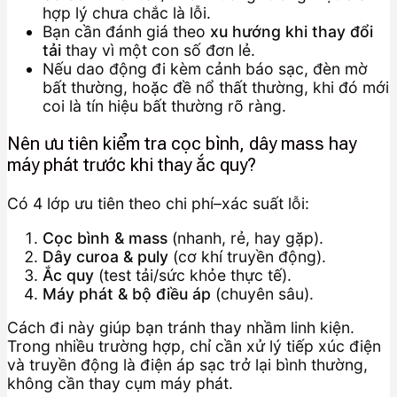
hợp lý chưa chắc là lỗi.
Bạn cần đánh giá theo
xu hướng khi thay đổi
tải
thay vì một con số đơn lẻ.
Nếu dao động đi kèm cảnh báo sạc, đèn mờ
bất thường, hoặc đề nổ thất thường, khi đó mới
coi là tín hiệu bất thường rõ ràng.
Nên ưu tiên kiểm tra cọc bình, dây mass hay
máy phát trước khi thay ắc quy?
Có 4 lớp ưu tiên theo chi phí–xác suất lỗi:
Cọc bình & mass
(nhanh, rẻ, hay gặp).
Dây curoa & puly
(cơ khí truyền động).
Ắc quy
(test tải/sức khỏe thực tế).
Máy phát & bộ điều áp
(chuyên sâu).
Cách đi này giúp bạn tránh thay nhầm linh kiện.
Trong nhiều trường hợp, chỉ cần xử lý tiếp xúc điện
và truyền động là điện áp sạc trở lại bình thường,
không cần thay cụm máy phát.