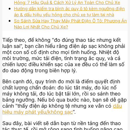
Hỏng: 7 Hậu Quả & Cách Xử Lý An Toàn Cho Chủ Xe
Hướng dẫn kiểm tra bình ắc quy ô tô kèm ngưỡng điện
áp & dấu hiệu yếu hỏng cho chủ xe tự làm tại nhà
So Sánh Sửa Hay Thay Máy Phát Điện Ô Tô: Phương Án
Nào Lợi Nhất Cho Chủ Xe?
Tiếp theo, để không “đo đúng thao tác nhưng kết
luận sai”, bạn cần hiểu rằng điện áp sạc không phải
một con số cố định cho mọi tình huống. Nhiệt độ
môi trường, mức tải điện, tình trạng ắc quy, và cả
chiến lược điều khiển sạc của xe đều có thể làm số
đo dao động trong biên hợp lý.
Bên cạnh đó, quy trình đo mới là điểm quyết định
chất lượng chẩn đoán: đo lúc tắt máy, đo lúc nổ
máy không tải, đo lúc bật tải lớn, rồi so sánh theo
bảng ngưỡng. Nếu bỏ qua bước nào, bạn sẽ dễ gặp
cảnh “thấy điện áp không tệ nhưng xe vẫn có
dấu
hiệu máy phát yếu/không sạc
”.
Sau đây, bài viết sẽ dẫn bạn từ nền tảng đến thao
tác thực tế, rồi mở rộng sang tình huống nâng cao