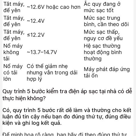
Tắt máy,
Ắc quy đang ở
~12.6V hoặc cao hơn
để yên
mức sạc tốt
Tắt máy,
Mức sạc trung
~12.4V
để yên
bình, cần theo dõi
Tắt máy,
Mức sạc thấp,
≤12.2V
để yên
nguy cơ đề yếu
Nổ máy
Hệ sạc thường
không
~13.7–14.7V
hoạt động bình
tải
thường
Nổ máy
Có thể giảm nhẹ
Máy phát đáp ứng
có tải
nhưng vẫn trong dải
tải ổn
lớn
hợp lý
Quy trình 5 bước kiểm tra điện áp sạc tại nhà có dễ
thực hiện không?
Có, quy trình 5 bước rất dễ làm và thường cho kết
luận đủ tin cậy nếu bạn đo đúng thứ tự, đúng điều
kiện và ghi log kết quả.
Để minh họa rõ ràng, bạn hãy đi theo đúng thứ tự