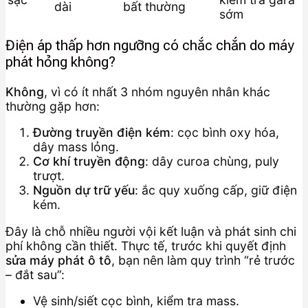
dài
bất thường
sớm
Điện áp thấp hơn ngưỡng có chắc chắn do máy
phát hỏng không?
Không
, vì có ít nhất 3 nhóm nguyên nhân khác
thường gặp hơn:
Đường truyền điện kém
: cọc bình oxy hóa,
dây mass lỏng.
Cơ khí truyền động
: dây curoa chùng, puly
trượt.
Nguồn dự trữ yếu
: ắc quy xuống cấp, giữ điện
kém.
Đây là chỗ nhiều người vội kết luận và phát sinh chi
phí không cần thiết. Thực tế, trước khi quyết định
sửa máy phát ô tô
, bạn nên làm quy trình “rẻ trước
– đắt sau”:
Vệ sinh/siết cọc bình, kiểm tra mass.