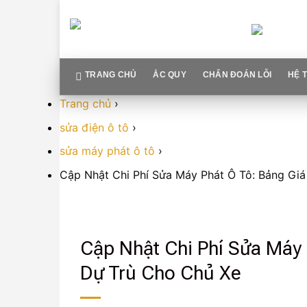
Skip
to
content
TRANG CHỦ
ẮC QUY
CHẨN ĐOÁN LỖI
HỆ 
Trang chủ
›
sửa điện ô tô
›
sửa máy phát ô tô
›
Cập Nhật Chi Phí Sửa Máy Phát Ô Tô: Bảng Gi
Cập Nhật Chi Phí Sửa Máy 
Dự Trù Cho Chủ Xe