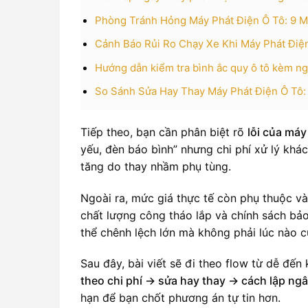
Phòng Tránh Hỏng Máy Phát Điện Ô Tô: 9
Cảnh Báo Rủi Ro Chạy Xe Khi Máy Phát Điệ
Hướng dẫn kiểm tra bình ắc quy ô tô kèm ng
So Sánh Sửa Hay Thay Máy Phát Điện Ô Tô:
Tiếp theo, bạn cần phân biệt rõ
lỗi của máy
yếu, đèn báo bình” nhưng chi phí xử lý khá
tăng do thay nhầm phụ tùng.
Ngoài ra, mức giá thực tế còn phụ thuộc và
chất lượng công tháo lắp và chính sách bả
thể chênh lệch lớn mà không phải lúc nào cũng
Sau đây, bài viết sẽ đi theo flow từ dễ đến
theo chi phí → sửa hay thay → cách lập ng
hạn để bạn chốt phương án tự tin hơn.