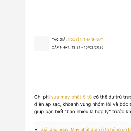
TÁC GIẢ:
NGUYỄN THÀNH ĐẠT
CẬP NHẬT: 13:31 - 15/02/2026
Chi phí
sửa máy phát ô tô
có thể dự trù trư
điện áp sạc, khoanh vùng nhóm lỗi và bóc t
giúp bạn biết “bao nhiêu là hợp lý” trước kh
Giải đáp ngay: Máy phát điện ô tô hỏng có 