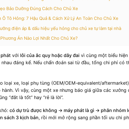
 Mẹo Bảo Dưỡng Đúng Cách Cho Chủ Xe
n Ô Tô Hỏng: 7 Hậu Quả & Cách Xử Lý An Toàn Cho Chủ Xe
ưỡng điện áp & dấu hiệu yếu hỏng cho chủ xe tự làm tại nhà
 Phương Án Nào Lợi Nhất Cho Chủ Xe?
 phát
với
lỗi của ắc quy hoặc dây đai
vì cùng một biểu hiện
c nhau đáng kể. Nếu chẩn đoán sai từ đầu, tổng chi phí có t
o loại xe, loại phụ tùng (OEM/OEM-equivalent/aftermarket)
o hành. Vì vậy, cùng một xe nhưng báo giá giữa các xưởng 
 “đắt là tốt” hay “rẻ là lời”.
 khó:
có dự trù được không → máy phát là gì → phân nhóm l
ân sách 3 kịch bản
, rồi mới mở rộng sang phần tối ưu chi ph