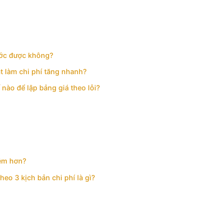
rước được không?
át làm chi phí tăng nhanh?
nào để lập bảng giá theo lỗi?
iệm hơn?
eo 3 kịch bản chi phí là gì?