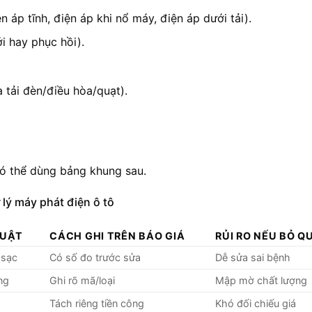
n áp tĩnh, điện áp khi nổ máy, điện áp dưới tải).
i hay phục hồi).
a tải đèn/điều hòa/quạt).
có thể dùng bảng khung sau.
 lý máy phát điện ô tô
HUẬT
CÁCH GHI TRÊN BÁO GIÁ
RỦI RO NẾU BỎ Q
 sạc
Có số đo trước sửa
Dễ sửa sai bệnh
ng
Ghi rõ mã/loại
Mập mờ chất lượng
Tách riêng tiền công
Khó đối chiếu giá