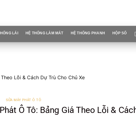
THỐNG LÁI
HỆ THỐNG LÀM MÁT
HỆ THỐNG PHANH
HỘP SỐ
á Theo Lỗi & Cách Dự Trù Cho Chủ Xe
SỬA MÁY PHÁT Ô TÔ
Phát Ô Tô: Bảng Giá Theo Lỗi & Các