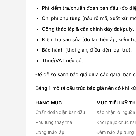
Phí kiểm tra/chuẩn đoán ban đầu
(đo điệ
Chi phí phụ tùng
(nêu rõ mã, xuất xứ, mớ
Công tháo lắp & căn chỉnh dây đai/puly
.
Kiểm tra sau sửa
(đo lại điện áp, kiểm tr
Bảo hành
(thời gian, điều kiện loại trừ).
Thuế/VAT
nếu có.
Để dễ so sánh báo giá giữa các gara, bạn 
Bảng 1 mô tả cấu trúc báo giá nên có khi xử
HẠNG MỤC
MỤC TIÊU KỸ T
Chẩn đoán điện ban đầu
Xác nhận lỗi nguồn
Phụ tùng thay thế
Khôi phục chức nă
Công tháo lắp
Đảm bảo lắp đúng