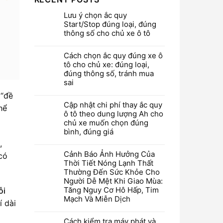
Lưu ý chọn ắc quy
Start/Stop đúng loại, đúng
thông số cho chủ xe ô tô
Cách chọn ắc quy đúng xe ô
tô cho chủ xe: đúng loại,
đúng thông số, tránh mua
sai
 “đề
Cập nhật chi phí thay ắc quy
hể
ô tô theo dung lượng Ah cho
chủ xe muốn chọn đúng
bình, đúng giá
,
Cảnh Báo Ảnh Hưởng Của
có
Thời Tiết Nóng Lạnh Thất
Thường Đến Sức Khỏe Cho
Người Dễ Mệt Khi Giao Mùa:
Tăng Nguy Cơ Hô Hấp, Tim
ỗi
Mạch Và Miễn Dịch
í dài
Cách kiểm tra máy phát và