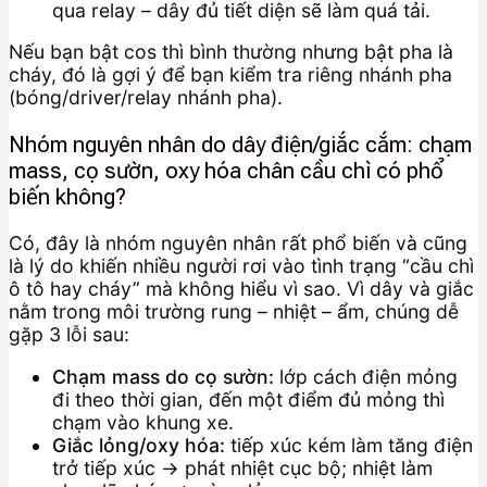
qua relay – dây đủ tiết diện sẽ làm quá tải.
Nếu bạn bật cos thì bình thường nhưng bật pha là
cháy, đó là gợi ý để bạn kiểm tra riêng nhánh pha
(bóng/driver/relay nhánh pha).
Nhóm nguyên nhân do dây điện/giắc cắm: chạm
mass, cọ sườn, oxy hóa chân cầu chì có phổ
biến không?
Có, đây là nhóm nguyên nhân rất phổ biến và cũng
là lý do khiến nhiều người rơi vào tình trạng “cầu chì
ô tô hay cháy” mà không hiểu vì sao. Vì dây và giắc
nằm trong môi trường rung – nhiệt – ẩm, chúng dễ
gặp 3 lỗi sau:
Chạm mass do cọ sườn:
lớp cách điện mỏng
đi theo thời gian, đến một điểm đủ mỏng thì
chạm vào khung xe.
Giắc lỏng/oxy hóa:
tiếp xúc kém làm tăng điện
trở tiếp xúc → phát nhiệt cục bộ; nhiệt làm