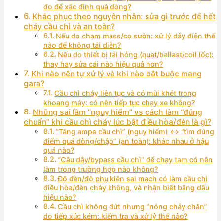
đo để xác định quá dòng?
Khắc phục theo nguyên nhân: sửa gì trước để hết
cháy cầu chì và an toàn?
Nếu do chạm mass/cọ sườn: xử lý dây điện thế
nào để không tái diễn?
Nếu do thiết bị tải hỏng (quạt/ballast/coil lốc):
thay hay sửa cái nào hiệu quả hơn?
Khi nào nên tự xử lý và khi nào bắt buộc mang
gara?
Cầu chì cháy liên tục và có mùi khét trong
khoang máy: có nên tiếp tục chạy xe không?
Những sai lầm “nguy hiểm” vs cách làm “đúng
chuẩn” khi cầu chì cháy lúc bật điều hòa/đèn là gì?
“Tăng ampe cầu chì” (nguy hiểm) ↔ “tìm đúng
điểm quá dòng/chập” (an toàn): khác nhau ở hậu
quả nào?
“Câu dây/bypass cầu chì” để chạy tạm có nên
làm trong trường hợp nào không?
Độ đèn/độ phụ kiện sai mạch có làm cầu chì
điều hòa/đèn cháy không, và nhận biết bằng dấu
hiệu nào?
Cầu chì không đứt nhưng “nóng chảy chân”
do tiếp xúc kém: kiểm tra và xử lý thế nào?