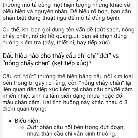
thường mô tả cùng một hiện tượng nhưng khác về
biểu hiện và nguyên nhân. Để hiểu rõ hơn, bạn cần
phân biệt đúng thuật ngữ để mô tả đúng bệnh.
Cụ thể, khi bạn gọi đúng tên vấn đề (đứt sạch, nóng
chảy chân, nổ do hồ quang…), bạn sẽ chọn đúng
hướng kiểm tra (dây, thiết bị, hay tiếp xúc).
Dấu hiệu nào cho thấy cầu chì chỉ “đứt” vs
“nóng chảy chân” (kẹt tiếp xúc)?
Cầu chì “đứt” thường thể hiện bằng cầu nối kim loại
bên trong bị gãy rõ ràng, còn “nóng chảy chân” lại
liên quan đến tiếp xúc kém tại chân cầu chì/đế cắm
khiến nhiệt sinh ra làm biến dạng nhựa hoặc đổi
màu chân cắm. Hai tình huống này khác nhau ở 3
điểm quan trọng:
Biểu hiện:
Đứt:
phần cầu nối bên trong đứt đoạn,
nhựa thân cầu chì vẫn bình thường.