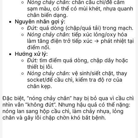
Nóng chảy chân:
chân cầu chì/đế cắm
sạm màu, có thể có mùi khét, nhựa quanh
chân biến dạng.
Nguyên nhân gợi ý:
Đứt:
quá dòng (chập/quá tải) trong mạch.
Nóng chảy chân:
tiếp xúc lỏng/oxy hóa
làm tăng điện trở tiếp xúc → phát nhiệt tại
điểm nối.
Hướng xử lý:
Đứt:
tìm điểm quá dòng, chập dây hoặc
thiết bị lỗi.
Nóng chảy chân:
vệ sinh/siết chặt, thay
socket/đế cầu chì, kiểm tra độ rơ của
chân kẹp.
Đặc biệt, “nóng chảy chân” hay bị bỏ qua vì cầu chì
nhìn vẫn “không đứt”. Nhưng hậu quả có thể nặng:
nóng lan sang hộp cầu chì, làm chảy nhựa, lỏng
chân và gây lỗi chập chờn khó bắt bệnh.