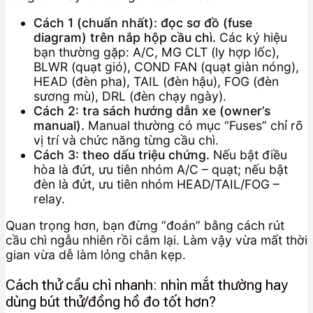
Cách 1 (chuẩn nhất): đọc sơ đồ (fuse
diagram) trên nắp hộp cầu chì.
Các ký hiệu
bạn thường gặp: A/C, MG CLT (ly hợp lốc),
BLWR (quạt gió), COND FAN (quạt giàn nóng),
HEAD (đèn pha), TAIL (đèn hậu), FOG (đèn
sương mù), DRL (đèn chạy ngày).
Cách 2: tra sách hướng dẫn xe (owner’s
manual).
Manual thường có mục “Fuses” chỉ rõ
vị trí và chức năng từng cầu chì.
Cách 3: theo dấu triệu chứng.
Nếu bật điều
hòa là đứt, ưu tiên nhóm A/C – quạt; nếu bật
đèn là đứt, ưu tiên nhóm HEAD/TAIL/FOG –
relay.
Quan trọng hơn, bạn đừng “đoán” bằng cách rút
cầu chì ngẫu nhiên rồi cắm lại. Làm vậy vừa mất thời
gian vừa dễ làm lỏng chân kẹp.
Cách thử cầu chì nhanh: nhìn mắt thường hay
dùng bút thử/đồng hồ đo tốt hơn?