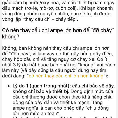
giắc cắm bị nước/oxy hóa, và các thiết bị nằm ngay
đầu mạch (rơ-le, mô-tơ, cuộn coil). Khi bạn khoanh
vùng đúng nhóm nguyên nhân, bạn sẽ tránh được
vòng lặp “thay cầu chì – cháy tiếp”.
Có nên thay cầu chì ampe lớn hơn để “đỡ cháy”
không?
Không, bạn không nên thay cầu chì ampe lớn hơn
để “đỡ cháy”, vì làm vậy có thể gây hỏng dây điện,
cháy hộp cầu chì và tăng nguy cơ cháy xe. Có ít
nhất 3 lý do bắt buộc bạn phải nói “không” với cách
làm này (và đây cũng là câu người dùng hay tìm
dưới dạng: “
có nên thay cầu chì lớn hơn không
”):
Lý do 1 (quan trọng nhất): cầu chì bảo vệ dây,
không chỉ bảo vệ thiết bị.
Dòng định mức của
cầu chì thường được chọn theo khả năng chịu
dòng của dây dẫn và thiết kế mạch. Tăng
ampe nghĩa là bạn cho phép dây “chịu dòng
lớn hơn mức an toàn”.