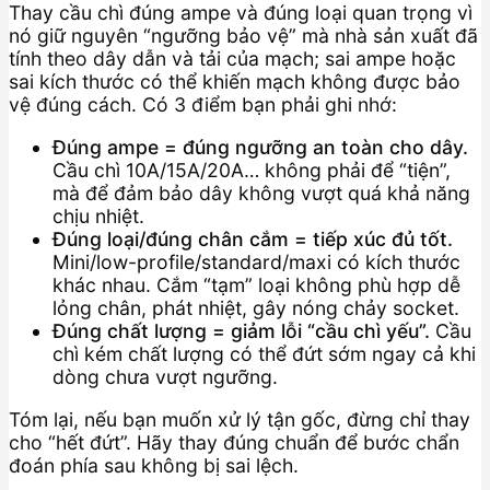
Thay cầu chì đúng ampe và đúng loại quan trọng vì
nó giữ nguyên “ngưỡng bảo vệ” mà nhà sản xuất đã
tính theo dây dẫn và tải của mạch; sai ampe hoặc
sai kích thước có thể khiến mạch không được bảo
vệ đúng cách. Có 3 điểm bạn phải ghi nhớ:
Đúng ampe = đúng ngưỡng an toàn cho dây.
Cầu chì 10A/15A/20A… không phải để “tiện”,
mà để đảm bảo dây không vượt quá khả năng
chịu nhiệt.
Đúng loại/đúng chân cắm = tiếp xúc đủ tốt.
Mini/low-profile/standard/maxi có kích thước
khác nhau. Cắm “tạm” loại không phù hợp dễ
lỏng chân, phát nhiệt, gây nóng chảy socket.
Đúng chất lượng = giảm lỗi “cầu chì yếu”.
Cầu
chì kém chất lượng có thể đứt sớm ngay cả khi
dòng chưa vượt ngưỡng.
Tóm lại, nếu bạn muốn xử lý tận gốc, đừng chỉ thay
cho “hết đứt”. Hãy thay đúng chuẩn để bước chẩn
đoán phía sau không bị sai lệch.