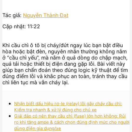
Tác giả:
Nguyễn Thành Đạt
Cập nhật: 11:22
Khi cầu chì ô tô bị cháy/đứt ngay lúc bạn bật điều
hòa hoặc bật đèn, nguyên nhân thường không nằm
ở “cầu chì yếu”, mà nằm ở quá dòng do chập mạch,
quá tải hoặc thiết bị điện đang gặp lỗi. Bài viết này
giúp bạn chẩn đoán theo đúng logic kỹ thuật để tìm
đúng điểm lỗi và khắc phục an toàn, tránh thay cầu
chì liên tục mà vẫn cháy lại.
Nhận biết dấu hiệu rơ-le (relay) lỗi gây cháy cầu chì:
Kiểm tra nhanh & xử lý đúng cho chủ xe
Giải đáp có nên thay cầu chì (fuse) lớn hơn không: Rủi
ro khi tăng ampe & cách chọn đúng định mức cho người
dùng điện gia dụng/xe