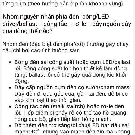
từng cụm (theo hướng dẫn ở phần khoanh vùng).
Nhóm nguyên nhân phía đèn: bóng/LED
driver/ballast – công tắc – rơ-le – dây nguồn gây
quá dòng thế nào?
Nhóm đèn (đặc biệt đèn pha/cốt) thường gây cháy
cầu chì bởi các tình huống sau:
Bóng đèn sai công suất hoặc cụm LED/ballast
lỗi:
Bóng công suất lớn hơn thiết kế làm dòng
tăng; ballast lỗi có thể gây quá dòng lúc khởi
động.
Dây cấp nguồn cụm đèn cọ sườn/chạm mass:
Dây đèn đi qua góc cua, gần tai đèn, dễ bị cọ
vào kim loại theo thời gian.
Công tắc đèn (stalk switch) hoặc rơ-le đèn
lỗi:
Tiếp điểm bị cháy rỗ có thể tạo hồ quang,
nóng cục bộ, gián tiếp làm hỏng mạch.
Độ thêm đèn trợ sáng/bi cầu/LED bar đấu sai
mạch:
Đấu chung vào mạch đèn zin mà không