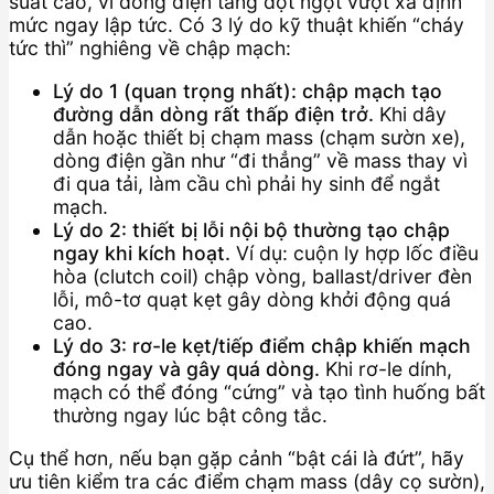
suất cao, vì dòng điện tăng đột ngột vượt xa định
mức ngay lập tức. Có 3 lý do kỹ thuật khiến “cháy
tức thì” nghiêng về chập mạch:
Lý do 1 (quan trọng nhất): chập mạch tạo
đường dẫn dòng rất thấp điện trở.
Khi dây
dẫn hoặc thiết bị chạm mass (chạm sườn xe),
dòng điện gần như “đi thẳng” về mass thay vì
đi qua tải, làm cầu chì phải hy sinh để ngắt
mạch.
Lý do 2: thiết bị lỗi nội bộ thường tạo chập
ngay khi kích hoạt.
Ví dụ: cuộn ly hợp lốc điều
hòa (clutch coil) chập vòng, ballast/driver đèn
lỗi, mô-tơ quạt kẹt gây dòng khởi động quá
cao.
Lý do 3: rơ-le kẹt/tiếp điểm chập khiến mạch
đóng ngay và gây quá dòng.
Khi rơ-le dính,
mạch có thể đóng “cứng” và tạo tình huống bất
thường ngay lúc bật công tắc.
Cụ thể hơn, nếu bạn gặp cảnh “bật cái là đứt”, hãy
ưu tiên kiểm tra các điểm chạm mass (dây cọ sườn),