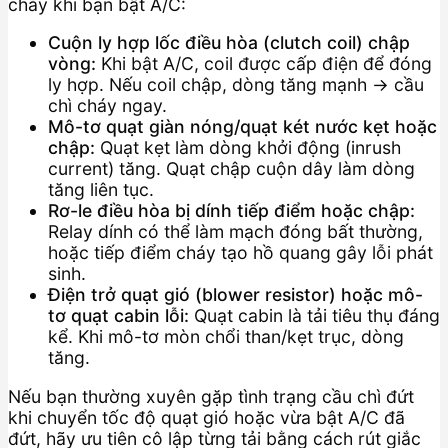
cháy khi bạn bật A/C:
Cuộn ly hợp lốc điều hòa (clutch coil) chập
vòng:
Khi bật A/C, coil được cấp điện để đóng
ly hợp. Nếu coil chập, dòng tăng mạnh → cầu
chì cháy ngay.
Mô-tơ quạt giàn nóng/quạt két nước kẹt hoặc
chập:
Quạt kẹt làm dòng khởi động (inrush
current) tăng. Quạt chập cuộn dây làm dòng
tăng liên tục.
Rơ-le điều hòa bị dính tiếp điểm hoặc chập:
Relay dính có thể làm mạch đóng bất thường,
hoặc tiếp điểm cháy tạo hồ quang gây lỗi phát
sinh.
Điện trở quạt gió (blower resistor) hoặc mô-
tơ quạt cabin lỗi:
Quạt cabin là tải tiêu thụ đáng
kể. Khi mô-tơ mòn chổi than/kẹt trục, dòng
tăng.
Nếu bạn thường xuyên gặp tình trạng cầu chì đứt
khi chuyển tốc độ quạt gió hoặc vừa bật A/C đã
đứt, hãy ưu tiên cô lập từng tải bằng cách rút giắc