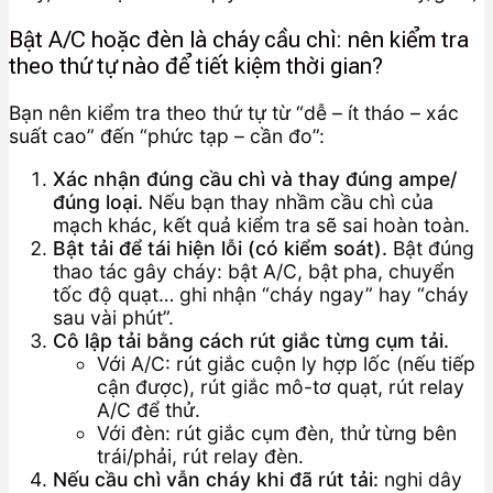
Bật A/C hoặc đèn là cháy cầu chì: nên kiểm tra
theo thứ tự nào để tiết kiệm thời gian?
Bạn nên kiểm tra theo thứ tự từ “dễ – ít tháo – xác
suất cao” đến “phức tạp – cần đo”:
Xác nhận đúng cầu chì và thay đúng ampe/
đúng loại.
Nếu bạn thay nhầm cầu chì của
mạch khác, kết quả kiểm tra sẽ sai hoàn toàn.
Bật tải để tái hiện lỗi (có kiểm soát).
Bật đúng
thao tác gây cháy: bật A/C, bật pha, chuyển
tốc độ quạt… ghi nhận “cháy ngay” hay “cháy
sau vài phút”.
Cô lập tải bằng cách rút giắc từng cụm tải.
Với A/C: rút giắc cuộn ly hợp lốc (nếu tiếp
cận được), rút giắc mô-tơ quạt, rút relay
A/C để thử.
Với đèn: rút giắc cụm đèn, thử từng bên
trái/phải, rút relay đèn.
Nếu cầu chì vẫn cháy khi đã rút tải:
nghi dây