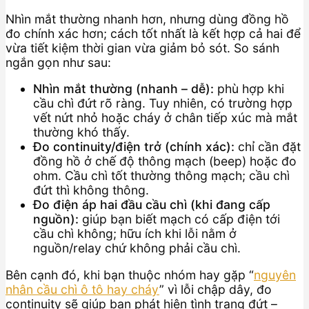
Nhìn mắt thường nhanh hơn, nhưng dùng đồng hồ
đo chính xác hơn; cách tốt nhất là kết hợp cả hai để
vừa tiết kiệm thời gian vừa giảm bỏ sót. So sánh
ngắn gọn như sau:
Nhìn mắt thường (nhanh – dễ):
phù hợp khi
cầu chì đứt rõ ràng. Tuy nhiên, có trường hợp
vết nứt nhỏ hoặc cháy ở chân tiếp xúc mà mắt
thường khó thấy.
Đo continuity/điện trở (chính xác):
chỉ cần đặt
đồng hồ ở chế độ thông mạch (beep) hoặc đo
ohm. Cầu chì tốt thường thông mạch; cầu chì
đứt thì không thông.
Đo điện áp hai đầu cầu chì (khi đang cấp
nguồn):
giúp bạn biết mạch có cấp điện tới
cầu chì không; hữu ích khi lỗi nằm ở
nguồn/relay chứ không phải cầu chì.
Bên cạnh đó, khi bạn thuộc nhóm hay gặp “
nguyên
nhân cầu chì ô tô hay cháy
” vì lỗi chập dây, đo
continuity sẽ giúp bạn phát hiện tình trạng đứt –