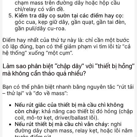
chạm mass trên đường dây hoặc hộp cầu
chì/relay có vấn đề.
Kiểm tra dây cọ sườn tại các điểm hay cọ:
góc cua, kẹp giữ dây, gần quạt, gần tai đèn,
gần puli/dây cu-roa.
Điểm hay nhất của thứ tự này là: chỉ cần một bước
cô lập đúng, bạn có thể giảm phạm vi tìm lỗi từ “cả
hệ thống” xuống “một cụm”.
Làm sao phân biệt “chập dây” với “thiết bị hỏng”
mà không cần tháo quá nhiều?
Bạn có thể phân biệt nhanh bằng nguyên tắc “rút tải
– thử lại” và “đo về mass”:
Nếu rút giắc của thiết bị mà cầu chì không
còn cháy:
khả năng cao thiết bị đó hỏng (chập
coil, mô-tơ kẹt, driver/ballast lỗi).
Nếu rút thiết bị mà cầu chì vẫn cháy:
nghi
đường dây chạm mass, relay kẹt, hoặc lỗi nằm
trước điểm rút.