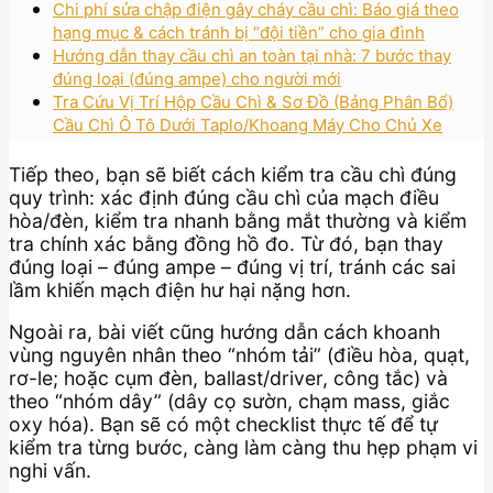
Chi phí sửa chập điện gây cháy cầu chì: Báo giá theo
hạng mục & cách tránh bị “đội tiền” cho gia đình
Hướng dẫn thay cầu chì an toàn tại nhà: 7 bước thay
đúng loại (đúng ampe) cho người mới
Tra Cứu Vị Trí Hộp Cầu Chì & Sơ Đồ (Bảng Phân Bổ)
Cầu Chì Ô Tô Dưới Taplo/Khoang Máy Cho Chủ Xe
Tiếp theo, bạn sẽ biết cách kiểm tra cầu chì đúng
quy trình: xác định đúng cầu chì của mạch điều
hòa/đèn, kiểm tra nhanh bằng mắt thường và kiểm
tra chính xác bằng đồng hồ đo. Từ đó, bạn thay
đúng loại – đúng ampe – đúng vị trí, tránh các sai
lầm khiến mạch điện hư hại nặng hơn.
Ngoài ra, bài viết cũng hướng dẫn cách khoanh
vùng nguyên nhân theo “nhóm tải” (điều hòa, quạt,
rơ-le; hoặc cụm đèn, ballast/driver, công tắc) và
theo “nhóm dây” (dây cọ sườn, chạm mass, giắc
oxy hóa). Bạn sẽ có một checklist thực tế để tự
kiểm tra từng bước, càng làm càng thu hẹp phạm vi
nghi vấn.