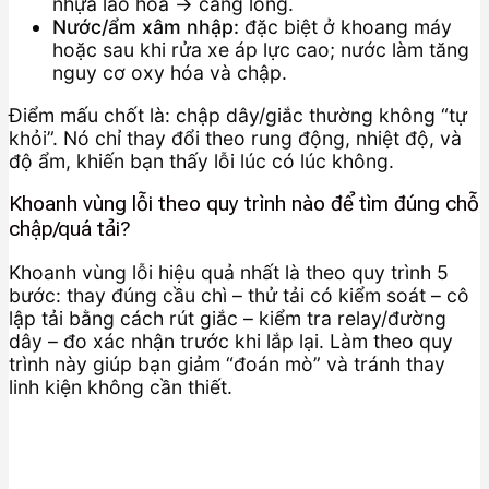
nhựa lão hóa → càng lỏng.
Nước/ẩm xâm nhập:
đặc biệt ở khoang máy
hoặc sau khi rửa xe áp lực cao; nước làm tăng
nguy cơ oxy hóa và chập.
Điểm mấu chốt là: chập dây/giắc thường không “tự
khỏi”. Nó chỉ thay đổi theo rung động, nhiệt độ, và
độ ẩm, khiến bạn thấy lỗi lúc có lúc không.
Khoanh vùng lỗi theo quy trình nào để tìm đúng chỗ
chập/quá tải?
Khoanh vùng lỗi hiệu quả nhất là theo quy trình 5
bước: thay đúng cầu chì – thử tải có kiểm soát – cô
lập tải bằng cách rút giắc – kiểm tra relay/đường
dây – đo xác nhận trước khi lắp lại. Làm theo quy
trình này giúp bạn giảm “đoán mò” và tránh thay
linh kiện không cần thiết.