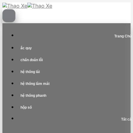
Skip
to
content
Trang Chủ
ắc quy
chẩn đoán lỗi
hệ thống lái
hệ thống làm mát
hệ thống phanh
hộp số
Tất cả