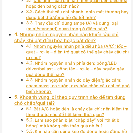
Xác định “cầu chì nào” liên quan đến điều hòa
hoặc đèn bằng cách nào?
Cách thử cầu chì nhanh: nhìn mắt thường hay
dùng bút thử/đồng hồ đo tốt hơn?
Thay cầu chì đúng ampe (A) và đúng loại
(mini/standard) quan trọng ở điểm nào?
Những nhóm nguyên nhân nào khiến cầu chì
cháy khi bật điều hòa hoặc bật đèn?
Nhóm nguyên nhân phía điều hòa (A/C): lốc –
quạt – rơ-le – điện trở quạt có thể gây cháy cầu chì
ra sao?
Nhóm nguyên nhân phía đèn: bóng/LED
driver/ballast – công tắc – rơ-le – dây nguồn gây
quá dòng thế nào?
Nhóm nguyên nhân do dây điện/giắc cắm:
chạm mass, cọ sườn, oxy hóa chân cầu chì có phổ
biến không?
Khoanh vùng lỗi theo quy trình nào để tìm đúng
chỗ chập/quá tải?
Bật A/C hoặc đèn là cháy cầu chì: nên kiểm tra
theo thứ tự nào để tiết kiệm thời gian?
Làm sao phân biệt “chập dây” với “thiết bị
hỏng” mà không cần tháo quá nhiều?
Khi nào cần dùng kẹp đo dòng hoặc đồng hồ