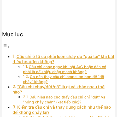
Mục lục
Cầu chì ô tô có phải luôn cháy do “quá tải” khi bật
điều hòa/đèn không?
Cầu chì cháy ngay khi bật A/C hoặc đèn có
phải là dấu hiệu chập mạch không?
Có nên thay cầu chì ampe lớn hơn để “đỡ
cháy” không?
“Cầu chì cháy/đứt/nổ” là gì và khác nhau thế
nào?
Dấu hiệu nào cho thấy cầu chì chỉ “đứt” vs
“nóng chảy chân” (kẹt tiếp xúc)?
Kiểm tra cầu chì và thay đúng cách như thế nào
để không cháy lại?