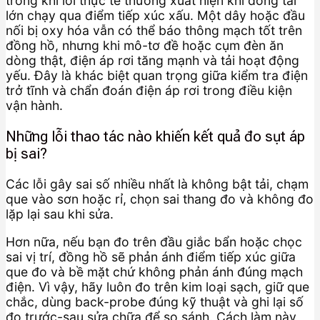
trong khi lỗi thực tế thường xuất hiện khi dòng tải
lớn chạy qua điểm tiếp xúc xấu. Một dây hoặc đầu
nối bị oxy hóa vẫn có thể báo thông mạch tốt trên
đồng hồ, nhưng khi mô-tơ đề hoặc cụm đèn ăn
dòng thật, điện áp rơi tăng mạnh và tải hoạt động
yếu. Đây là khác biệt quan trọng giữa kiểm tra điện
trở tĩnh và chẩn đoán điện áp rơi trong điều kiện
vận hành.
Những lỗi thao tác nào khiến kết quả đo sụt áp
bị sai?
Các lỗi gây sai số nhiều nhất là không bật tải, chạm
que vào sơn hoặc rỉ, chọn sai thang đo và không đo
lặp lại sau khi sửa.
Hơn nữa, nếu bạn đo trên đầu giắc bẩn hoặc chọc
sai vị trí, đồng hồ sẽ phản ánh điểm tiếp xúc giữa
que đo và bề mặt chứ không phản ánh đúng mạch
điện. Vì vậy, hãy luôn đo trên kim loại sạch, giữ que
chắc, dùng back-probe đúng kỹ thuật và ghi lại số
đo trước-sau sửa chữa để so sánh. Cách làm này