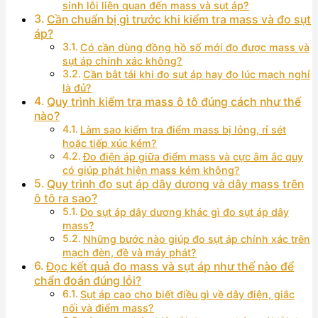
sinh lỗi liên quan đến mass và sụt áp?
Cần chuẩn bị gì trước khi kiểm tra mass và đo sụt
áp?
Có cần dùng đồng hồ số mới đo được mass và
sụt áp chính xác không?
Cần bật tải khi đo sụt áp hay đo lúc mạch nghỉ
là đủ?
Quy trình kiểm tra mass ô tô đúng cách như thế
nào?
Làm sao kiểm tra điểm mass bị lỏng, rỉ sét
hoặc tiếp xúc kém?
Đo điện áp giữa điểm mass và cực âm ắc quy
có giúp phát hiện mass kém không?
Quy trình đo sụt áp dây dương và dây mass trên
ô tô ra sao?
Đo sụt áp dây dương khác gì đo sụt áp dây
mass?
Những bước nào giúp đo sụt áp chính xác trên
mạch đèn, đề và máy phát?
Đọc kết quả đo mass và sụt áp như thế nào để
chẩn đoán đúng lỗi?
Sụt áp cao cho biết điều gì về dây điện, giắc
nối và điểm mass?