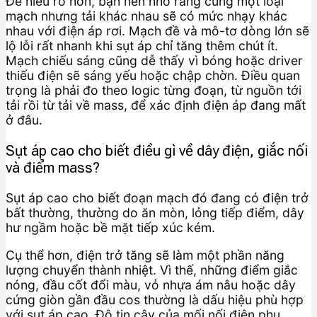
Để hiểu rõ hơn, bạn nên nhớ rằng cùng một loại
mạch nhưng tải khác nhau sẽ có mức nhạy khác
nhau với điện áp rơi. Mạch đề và mô-tơ dòng lớn sẽ
lộ lỗi rất nhanh khi sụt áp chỉ tăng thêm chút ít.
Mạch chiếu sáng cũng dễ thấy vì bóng hoặc driver
thiếu điện sẽ sáng yếu hoặc chập chờn. Điều quan
trọng là phải đo theo logic từng đoạn, từ nguồn tới
tải rồi từ tải về mass, để xác định điện áp đang mất
ở đâu.
Sụt áp cao cho biết điều gì về dây điện, giắc nối
và điểm mass?
Sụt áp cao cho biết đoạn mạch đó đang có điện trở
bất thường, thường do ăn mòn, lỏng tiếp điểm, dây
hư ngầm hoặc bề mặt tiếp xúc kém.
Cụ thể hơn, điện trở tăng sẽ làm một phần năng
lượng chuyển thành nhiệt. Vì thế, những điểm giắc
nóng, đầu cốt đổi màu, vỏ nhựa ám nâu hoặc dây
cứng giòn gần đầu cos thường là dấu hiệu phù hợp
với sụt áp cao. Độ tin cậy của mối nối điện phụ