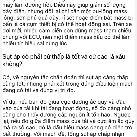
máy làm đường hồi. Điều này giúp giảm số lượng
dây điện, nhưng đổi lại chỉ cần một bu-lông mass
lỏng, sơn phủ quá dày, rỉ sét hoặc điểm bắt mass bị
bẩn là cả cụm thiết bị có thể hoạt động sai. Trên xe
đời mới, nhiều cảm biến còn dùng mass tham chiếu
chung với ECU, nên một điểm mass xấu có thể làm
nhiều tín hiệu sai cùng lúc.
Sụt áp có phải cứ thấp là tốt và cứ cao là xấu
không?
Có, về nguyên tắc chẩn đoán thì sụt áp càng thấp
càng tốt, nhưng phải xét trong đúng điều kiện mạch
đang có tải và đúng vị trí đo.
Ví dụ, nếu bạn đo giữa cực dương ắc quy và đầu
vào của tải khi tải đang hoạt động, số đo càng nhỏ
càng cho thấy đường cấp nguồn ít tổn hao. Ngược
lại, nếu đo giữa điểm mass của tải và cực âm ắc quy
mà ra số cao, đó là dấu hiệu mass đang có điện trở
bất thường. Với mạch đề, tổng sụt áp chấp nhận