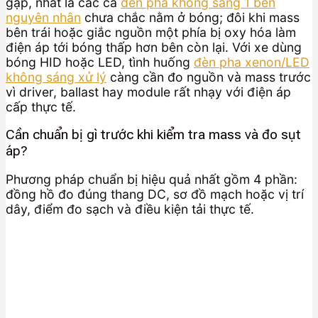
gặp, nhất là các ca
đèn pha không sáng 1 bên
nguyên nhân
chưa chắc nằm ở bóng; đôi khi mass
bên trái hoặc giắc nguồn một phía bị oxy hóa làm
điện áp tới bóng thấp hơn bên còn lại. Với xe dùng
bóng HID hoặc LED, tình huống
đèn pha xenon/LED
không sáng xử lý
càng cần đo nguồn và mass trước
vì driver, ballast hay module rất nhạy với điện áp
cấp thực tế.
Cần chuẩn bị gì trước khi kiểm tra mass và đo sụt
áp?
Phương pháp chuẩn bị hiệu quả nhất gồm 4 phần:
đồng hồ đo đúng thang DC, sơ đồ mạch hoặc vị trí
dây, điểm đo sạch và điều kiện tải thực tế.