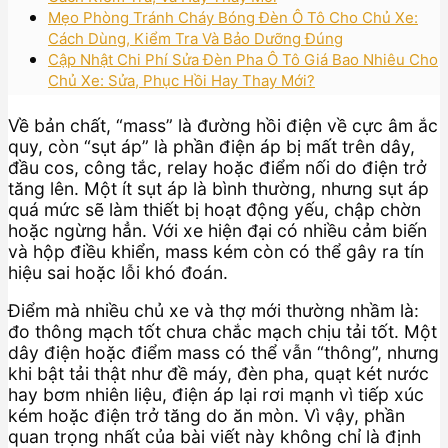
Mẹo Phòng Tránh Cháy Bóng Đèn Ô Tô Cho Chủ Xe:
Cách Dùng, Kiểm Tra Và Bảo Dưỡng Đúng
Cập Nhật Chi Phí Sửa Đèn Pha Ô Tô Giá Bao Nhiêu Cho
Chủ Xe: Sửa, Phục Hồi Hay Thay Mới?
Về bản chất, “mass” là đường hồi điện về cực âm ắc
quy, còn “sụt áp” là phần điện áp bị mất trên dây,
đầu cos, công tắc, relay hoặc điểm nối do điện trở
tăng lên. Một ít sụt áp là bình thường, nhưng sụt áp
quá mức sẽ làm thiết bị hoạt động yếu, chập chờn
hoặc ngừng hẳn. Với xe hiện đại có nhiều cảm biến
và hộp điều khiển, mass kém còn có thể gây ra tín
hiệu sai hoặc lỗi khó đoán.
Điểm mà nhiều chủ xe và thợ mới thường nhầm là:
đo thông mạch tốt chưa chắc mạch chịu tải tốt. Một
dây điện hoặc điểm mass có thể vẫn “thông”, nhưng
khi bật tải thật như đề máy, đèn pha, quạt két nước
hay bơm nhiên liệu, điện áp lại rơi mạnh vì tiếp xúc
kém hoặc điện trở tăng do ăn mòn. Vì vậy, phần
quan trọng nhất của bài viết này không chỉ là định