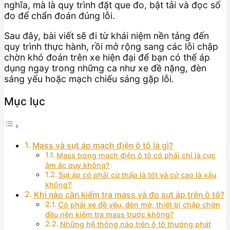
nghĩa, mà là quy trình đặt que đo, bật tải và đọc số
đo để chẩn đoán đúng lỗi.
Sau đây, bài viết sẽ đi từ khái niệm nền tảng đến
quy trình thực hành, rồi mở rộng sang các lỗi chập
chờn khó đoán trên xe hiện đại để bạn có thể áp
dụng ngay trong những ca như xe đề nặng, đèn
sáng yếu hoặc mạch chiếu sáng gặp lỗi.
Mục lục
Mass và sụt áp mạch điện ô tô là gì?
Mass trong mạch điện ô tô có phải chỉ là cực
âm ắc quy không?
Sụt áp có phải cứ thấp là tốt và cứ cao là xấu
không?
Khi nào cần kiểm tra mass và đo sụt áp trên ô tô?
Có phải xe đề yếu, đèn mờ, thiết bị chập chờn
đều nên kiểm tra mass trước không?
Những hệ thống nào trên ô tô thường phát