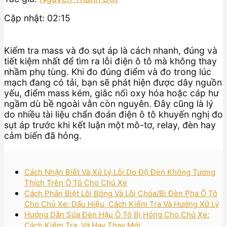
Cập nhật: 02:15
Kiểm tra mass và đo sụt áp là cách nhanh, đúng và
tiết kiệm nhất để tìm ra lỗi điện ô tô mà không thay
nhầm phụ tùng. Khi đo đúng điểm và đo trong lúc
mạch đang có tải, bạn sẽ phát hiện được dây nguồn
yếu, điểm mass kém, giắc nối oxy hóa hoặc cáp hư
ngầm dù bề ngoài vẫn còn nguyên. Đây cũng là lý
do nhiều tài liệu chẩn đoán điện ô tô khuyến nghị đo
sụt áp trước khi kết luận một mô-tơ, relay, đèn hay
cảm biến đã hỏng.
Cách Nhận Biết Và Xử Lý Lỗi Do Độ Đèn Không Tương
Thích Trên Ô Tô Cho Chủ Xe
Cách Phân Biệt Lỗi Bóng Và Lỗi Chóa/Bi Đèn Pha Ô Tô
Cho Chủ Xe: Dấu Hiệu, Cách Kiểm Tra Và Hướng Xử Lý
Hướng Dẫn Sửa Đèn Hậu Ô Tô Bị Hỏng Cho Chủ Xe:
Cách Kiểm Tra, Vá Hay Thay Mới