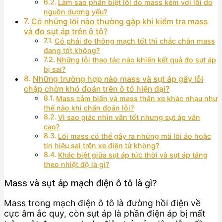
Làm sao phân biệt lỗi do mass kém với lỗi do
nguồn dương yếu?
Có những lỗi nào thường gặp khi kiểm tra mass
và đo sụt áp trên ô tô?
Có phải đo thông mạch tốt thì chắc chắn mass
đang tốt không?
Những lỗi thao tác nào khiến kết quả đo sụt áp
bị sai?
Những trường hợp nào mass và sụt áp gây lỗi
chập chờn khó đoán trên ô tô hiện đại?
Mass cảm biến và mass thân xe khác nhau như
thế nào khi chẩn đoán lỗi?
Vì sao giắc nhìn vẫn tốt nhưng sụt áp vẫn
cao?
Lỗi mass có thể gây ra những mã lỗi ảo hoặc
tín hiệu sai trên xe điện tử không?
Khác biệt giữa sụt áp tức thời và sụt áp tăng
theo nhiệt độ là gì?
Mass và sụt áp mạch điện ô tô là gì?
Mass trong mạch điện ô tô là đường hồi điện về
cực âm ắc quy, còn sụt áp là phần điện áp bị mất