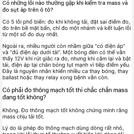
Có những lỗi nào thường gặp khi kiểm tra mass và
đo sụt áp trên ô tô?
Có 5 lỗi phổ biến: đo khi không tải, đặt sai điểm đo,
đo trên bề mặt bẩn, chỉ đo một nhánh và kết luận lỗi
từ một số đo duy nhất.
Ngoài ra, nhiều người còn nhầm giữa “có điện áp”
và “đủ điện áp dưới tải”. Một bóng đèn có thể vẫn
thấy 12V khi rút giắc ra đo, nhưng khi cắm lại và bật
tải, điện áp tại chân bóng tụt mạnh vì tiếp điểm yếu.
Đây là nguyên nhân khiến nhiều ca thay bóng, thay
ballast hoặc thay relay xong bệnh vẫn còn.
Có phải đo thông mạch tốt thì chắc chắn mass
đang tốt không?
Không. Đo thông mạch tốt không chứng minh rằng
mass chịu tải tốt.
Lý do là phép đo thông mạch dùng dòng rất nhỏ,