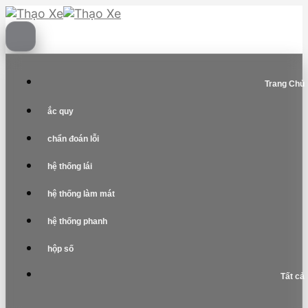
Skip
to
content
Trang Chủ
ắc quy
chẩn đoán lỗi
hệ thống lái
hệ thống làm mát
hệ thống phanh
hộp số
Tất cả