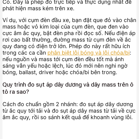
Có. Đây là phép đo trực tiếp và thực dụng nhất để
phát hiện mass kém trên xe.
Ví dụ, với cụm đèn đầu xe, bạn đặt que đỏ vào chân
mass hoặc vỏ kim loại của cụm đèn, que đen vào
cực âm ắc quy, bật đèn pha rồi đọc số. Nếu điện áp
rơi cao bất thường, đường mass từ cụm đèn về ắc
quy đang có điện trở lớn. Phép đo này rất hữu ích
trong các ca cần
phân biệt lỗi bóng và lỗi chóa/bi
:
nếu nguồn và mass tới cụm đèn đều tốt mà ánh
sáng vẫn yếu hoặc lệch, lúc đó mới nên nghi ngờ
bóng, ballast, driver hoặc chóa/bi bên trong.
Quy trình đo sụt áp dây dương và dây mass trên ô
tô ra sao?
Cách đo chuẩn gồm 2 nhánh: đo sụt áp dây dương
từ ắc quy tới tải và đo sụt áp dây mass từ tải về cực
âm ắc quy, rồi so sánh kết quả để khoanh vùng lỗi.