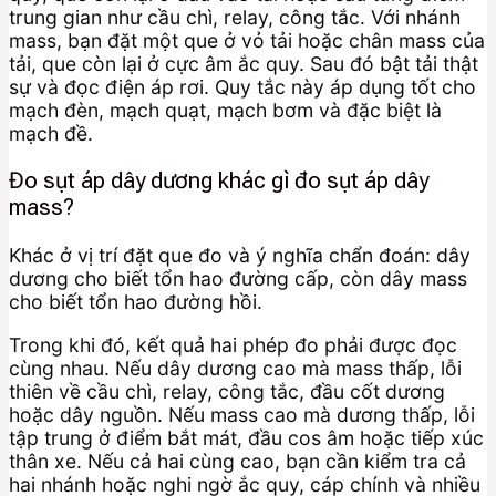
trung gian như cầu chì, relay, công tắc. Với nhánh
mass, bạn đặt một que ở vỏ tải hoặc chân mass của
tải, que còn lại ở cực âm ắc quy. Sau đó bật tải thật
sự và đọc điện áp rơi. Quy tắc này áp dụng tốt cho
mạch đèn, mạch quạt, mạch bơm và đặc biệt là
mạch đề.
Đo sụt áp dây dương khác gì đo sụt áp dây
mass?
Khác ở vị trí đặt que đo và ý nghĩa chẩn đoán: dây
dương cho biết tổn hao đường cấp, còn dây mass
cho biết tổn hao đường hồi.
Trong khi đó, kết quả hai phép đo phải được đọc
cùng nhau. Nếu dây dương cao mà mass thấp, lỗi
thiên về cầu chì, relay, công tắc, đầu cốt dương
hoặc dây nguồn. Nếu mass cao mà dương thấp, lỗi
tập trung ở điểm bắt mát, đầu cos âm hoặc tiếp xúc
thân xe. Nếu cả hai cùng cao, bạn cần kiểm tra cả
hai nhánh hoặc nghi ngờ ắc quy, cáp chính và nhiều