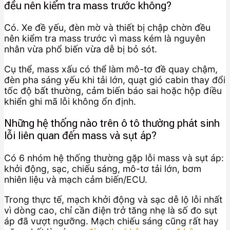
đều nên kiểm tra mass trước không?
Có. Xe đề yếu, đèn mờ và thiết bị chập chờn đều
nên kiểm tra mass trước vì mass kém là nguyên
nhân vừa phổ biến vừa dễ bị bỏ sót.
Cụ thể, mass xấu có thể làm mô-tơ đề quay chậm,
đèn pha sáng yếu khi tải lớn, quạt gió cabin thay đổi
tốc độ bất thường, cảm biến báo sai hoặc hộp điều
khiển ghi mã lỗi không ổn định.
Những hệ thống nào trên ô tô thường phát sinh
lỗi liên quan đến mass và sụt áp?
Có 6 nhóm hệ thống thường gặp lỗi mass và sụt áp:
khởi động, sạc, chiếu sáng, mô-tơ tải lớn, bơm
nhiên liệu và mạch cảm biến/ECU.
Trong thực tế, mạch khởi động và sạc dễ lộ lỗi nhất
vì dòng cao, chỉ cần điện trở tăng nhẹ là số đo sụt
áp đã vượt ngưỡng. Mạch chiếu sáng cũng rất hay