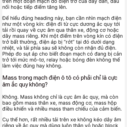
trên một đoạn mạch do điện trở của dây dẫn, đầu
nối hoặc tiếp điểm tăng lên.
Để hiểu đúng heading này, bạn cần nhìn mạch điện
như một vòng kín: điện đi từ cực dương ắc quy tới
tải rồi quay về cực âm qua thân xe, động cơ hoặc
dây mass riêng. Khi một điểm trên vòng kín có điện
trở bất thường, điện áp bị “rớt” tại đó dưới dạng
nhiệt, và tải phía sau sẽ không còn nhận đủ điện.
Phép đo sụt áp cho biết đoạn mạch có đang bị cản
trở tới mức mô-tơ, relay hoặc bóng đèn không thể
làm việc đúng hay không.
Mass trong mạch điện ô tô có phải chỉ là cực
âm ắc quy không?
Không. Mass không chỉ là cực âm ắc quy, mà còn
bao gồm mass thân xe, mass động cơ, mass hộp
điều khiển và nhiều mass tham chiếu của cảm biến.
Cụ thể hơn, rất nhiều tải trên xe không kéo dây âm
riêng về ắc quy mà dùng luôn thân vỏ hoặc block